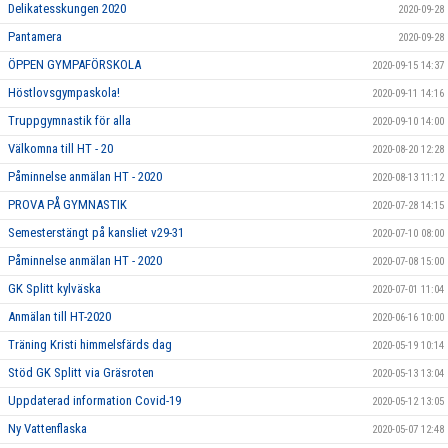
Delikatesskungen 2020
2020-09-28
Pantamera
2020-09-28
ÖPPEN GYMPAFÖRSKOLA
2020-09-15 14:37
Höstlovsgympaskola!
2020-09-11 14:16
Truppgymnastik för alla
2020-09-10 14:00
Välkomna till HT - 20
2020-08-20 12:28
Påminnelse anmälan HT - 2020
2020-08-13 11:12
PROVA PÅ GYMNASTIK
2020-07-28 14:15
Semesterstängt på kansliet v29-31
2020-07-10 08:00
Påminnelse anmälan HT - 2020
2020-07-08 15:00
GK Splitt kylväska
2020-07-01 11:04
Anmälan till HT-2020
2020-06-16 10:00
Träning Kristi himmelsfärds dag
2020-05-19 10:14
Stöd GK Splitt via Gräsroten
2020-05-13 13:04
Uppdaterad information Covid-19
2020-05-12 13:05
Ny Vattenflaska
2020-05-07 12:48