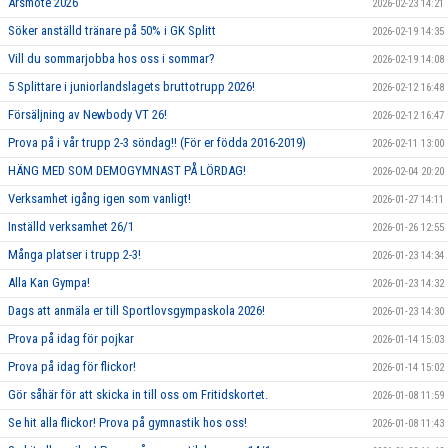
Årsmöte 2026
2026-02-23 14:21
Söker anställd tränare på 50% i GK Splitt
2026-02-19 14:35
Vill du sommarjobba hos oss i sommar?
2026-02-19 14:08
5 Splittare i juniorlandslagets bruttotrupp 2026!
2026-02-12 16:48
Försäljning av Newbody VT 26!
2026-02-12 16:47
Prova på i vår trupp 2-3 söndag!! (För er födda 2016-2019)
2026-02-11 13:00
HÄNG MED SOM DEMOGYMNAST PÅ LÖRDAG!
2026-02-04 20:20
Verksamhet igång igen som vanligt!
2026-01-27 14:11
Inställd verksamhet 26/1
2026-01-26 12:55
Många platser i trupp 2-3!
2026-01-23 14:34
Alla Kan Gympa!
2026-01-23 14:32
Dags att anmäla er till Sportlovsgympaskola 2026!
2026-01-23 14:30
Prova på idag för pojkar
2026-01-14 15:03
Prova på idag för flickor!
2026-01-14 15:02
Gör såhär för att skicka in till oss om Fritidskortet.
2026-01-08 11:59
Se hit alla flickor! Prova på gymnastik hos oss!
2026-01-08 11:43