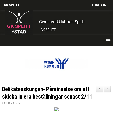
GK SPLITT
LOGGA IN
Gymnastikklubben Splitt
GK SPLITT
HEM
FÖRENINGEN
KONTAKT
BOKA PLATS HÄR
Delikatesskungen- Påminnelse om att
<
>
INTRESSEANMÄLAN
skicka in era beställningar senast 2/11
2025-10-30 15:27
SHOP