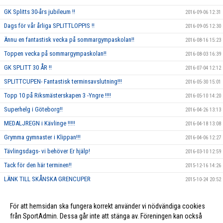
GK Splitts 30-års jubileum !!
2016-09-06 12:31
Dags för vår årliga SPLITTLOPPIS !!
2016-09-05 12:30
Ännu en fantastisk vecka på sommargympaskolan!!
2016-08-16 15:23
Toppen vecka på sommargympaskolan!!
2016-08-03 16:39
GK SPLITT 30 ÅR !!
2016-07-04 12:12
SPLITTCUPEN- Fantastisk terminsavslutning!!!
2016-05-30 15:01
Topp 10 på Riksmästerskapen 3 -Yngre !!!!
2016-05-10 14:20
Superhelg i Göteborg!!
2016-04-26 13:13
MEDALJREGN i Kävlinge !!!!!
2016-04-18 13:08
Grymma gymnaster i Klippan!!!
2016-04-06 12:27
Tävlingsdags- vi behöver Er hjälp!
2016-03-10 12:59
Tack för den här terminen!!
2015-12-16 14:26
LÄNK TILL SKÅNSKA GRENCUPER
2015-10-24 20:52
Rosa träning!
2015-10-01 23:17
För att hemsidan ska fungera korrekt använder vi nödvändiga cookies
Vi ska annordna en tävling, och behöver DIN hjälp!!
2015-09-10 13:26
från SportAdmin. Dessa går inte att stänga av. Föreningen kan också