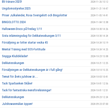
Bli tränare 2025!
2024-11-26 15:12
Ungdomsstyrelse 2025
2024-11-21 14:47
Priser Julkalender, Rosa Sverigelott och Bingolotter
2024-11-05 14:41
BINGOLOTTO 2024
2024-11-04 13:38
Halloween-Disco på fredag 1/11
2024-10-30 14:26
Sista inlämningsdag för Delikatesskungen 3/11
2024-10-30 14:24
Försäljning av lotter startar vecka 45
2024-10-24 15:19
Mental Träning med SOS-Fortitude
2024-10-24 14:25
Snygga Klubbkläder!
2024-10-23 15:08
Delikatesskungen
2024-10-21 12:25
Försäljningen av Delikatesskungen är i full gång!
2024-10-10 15:25
Temat för årets julshow är…..
2024-10-03 10:41
Tack Sparbanken Skåne!
2024-10-01 12:56
Tack för fantastiska mensföreläsningar!
2024-10-01 12:51
Delikatesskungen
2024-09-23 12:24
Julshowanmälan öppen!
2024-09-23 07:00