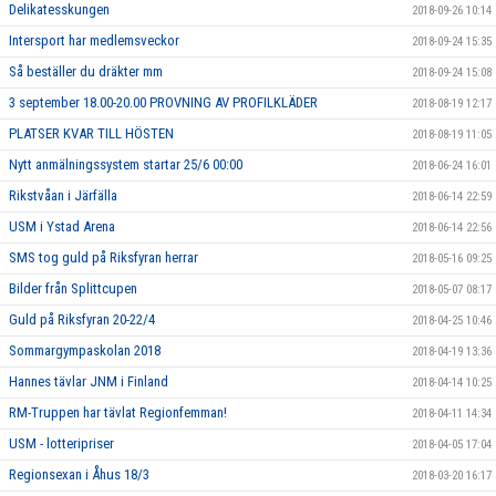
Delikatesskungen
2018-09-26 10:14
Intersport har medlemsveckor
2018-09-24 15:35
Så beställer du dräkter mm
2018-09-24 15:08
3 september 18.00-20.00 PROVNING AV PROFILKLÄDER
2018-08-19 12:17
PLATSER KVAR TILL HÖSTEN
2018-08-19 11:05
Nytt anmälningssystem startar 25/6 00:00
2018-06-24 16:01
Rikstvåan i Järfälla
2018-06-14 22:59
USM i Ystad Arena
2018-06-14 22:56
SMS tog guld på Riksfyran herrar
2018-05-16 09:25
Bilder från Splittcupen
2018-05-07 08:17
Guld på Riksfyran 20-22/4
2018-04-25 10:46
Sommargympaskolan 2018
2018-04-19 13:36
Hannes tävlar JNM i Finland
2018-04-14 10:25
RM-Truppen har tävlat Regionfemman!
2018-04-11 14:34
USM - lotteripriser
2018-04-05 17:04
Regionsexan i Åhus 18/3
2018-03-20 16:17