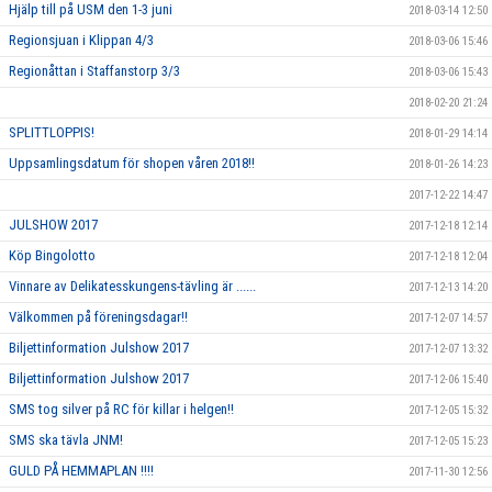
Hjälp till på USM den 1-3 juni
2018-03-14 12:50
Regionsjuan i Klippan 4/3
2018-03-06 15:46
Regionåttan i Staffanstorp 3/3
2018-03-06 15:43
2018-02-20 21:24
SPLITTLOPPIS!
2018-01-29 14:14
Uppsamlingsdatum för shopen våren 2018!!
2018-01-26 14:23
2017-12-22 14:47
JULSHOW 2017
2017-12-18 12:14
Köp Bingolotto
2017-12-18 12:04
Vinnare av Delikatesskungens-tävling är ......
2017-12-13 14:20
Välkommen på föreningsdagar!!
2017-12-07 14:57
Biljettinformation Julshow 2017
2017-12-07 13:32
Biljettinformation Julshow 2017
2017-12-06 15:40
SMS tog silver på RC för killar i helgen!!
2017-12-05 15:32
SMS ska tävla JNM!
2017-12-05 15:23
GULD PÅ HEMMAPLAN !!!!
2017-11-30 12:56