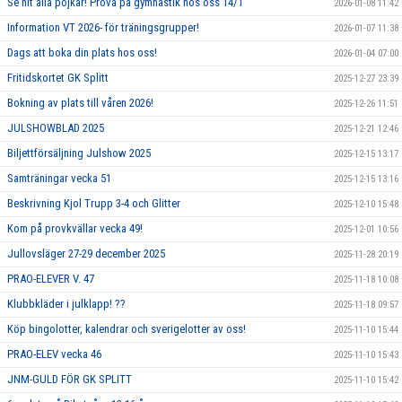
Se hit alla pojkar! Prova på gymnastik hos oss 14/1
2026-01-08 11:42
Information VT 2026- för träningsgrupper!
2026-01-07 11:38
Dags att boka din plats hos oss!
2026-01-04 07:00
Fritidskortet GK Splitt
2025-12-27 23:39
Bokning av plats till våren 2026!
2025-12-26 11:51
JULSHOWBLAD 2025
2025-12-21 12:46
Biljettförsäljning Julshow 2025
2025-12-15 13:17
Samträningar vecka 51
2025-12-15 13:16
Beskrivning Kjol Trupp 3-4 och Glitter
2025-12-10 15:48
Kom på provkvällar vecka 49!
2025-12-01 10:56
Jullovsläger 27-29 december 2025
2025-11-28 20:19
PRAO-ELEVER V. 47
2025-11-18 10:08
Klubbkläder i julklapp! ??
2025-11-18 09:57
Köp bingolotter, kalendrar och sverigelotter av oss!
2025-11-10 15:44
PRAO-ELEV vecka 46
2025-11-10 15:43
JNM-GULD FÖR GK SPLITT
2025-11-10 15:42