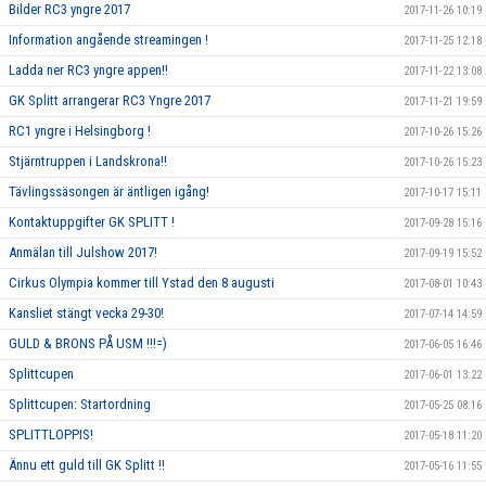
Bilder RC3 yngre 2017
2017-11-26 10:19
Information angående streamingen !
2017-11-25 12:18
Ladda ner RC3 yngre appen!!
2017-11-22 13:08
GK Splitt arrangerar RC3 Yngre 2017
2017-11-21 19:59
RC1 yngre i Helsingborg !
2017-10-26 15:26
Stjärntruppen i Landskrona!!
2017-10-26 15:23
Tävlingssäsongen är äntligen igång!
2017-10-17 15:11
Kontaktuppgifter GK SPLITT !
2017-09-28 15:16
Anmälan till Julshow 2017!
2017-09-19 15:52
Cirkus Olympia kommer till Ystad den 8 augusti
2017-08-01 10:43
Kansliet stängt vecka 29-30!
2017-07-14 14:59
GULD & BRONS PÅ USM !!!=)
2017-06-05 16:46
Splittcupen
2017-06-01 13:22
Splittcupen: Startordning
2017-05-25 08:16
SPLITTLOPPIS!
2017-05-18 11:20
Ännu ett guld till GK Splitt !!
2017-05-16 11:55