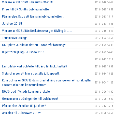
Vinnare av GK Splitt jubileumslotteri!!!!
2016-12-18 14:41
Priser till GK Splitts Jubileumslotteri
2016-12-15 13:54
Påminnelse: Dags att lämna in jubileumslotten !
2016-12-13 15:17
Julshow 2016!!
2016-12-13 13:36
Vinnare av GK Splitts Delikatesskungen-tävling är ......
2016-12-10 13:46
Terminsavslutning!
2016-11-23 14:57
GK Splitts Jubileumslotteri – Stöd vår förening!!
2016-11-22 14:33
Biljettförsäljning - Julshow 2016
2016-11-21 14:43
2016-11-17 12:12
Lastbilskörkort och/eller tillgång till täckt lastbil?
2016-11-15 13:04
Sista chansen att hinna beställa julklappar!!!
2016-11-14 13:26
Kom och se en GRATIS dansföreställning som genom ett språkmyller
2016-11-04 11:25
väcker tankar om kommunikation!
Nötförbud i Ystads kommuns lokaler
2016-10-26 14:00
Gemensamma träningstider till Julshowen!
2016-10-25 10:22
Påminnelse: Anmälan till julshow!!
2016-10-13 15:14
Anmälan till Julshowen 2016!!!
2016-09-28 14:57