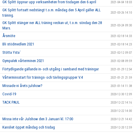
GK Splitt öppnar upp verksamheten from tisdagen den 6 april
2021-04-04 18:03
GK Splitt fortsatt nedstängt t.o.m. måndag den 5 April gäller ALL
2021-03-26 14:10
träning.
GK Splitt stänger ner ALL träning veckan ut, t.o.m. söndag den 28
2021-03-24 09:30
Mars.
Årsmöte
2021-02-18 14:33
Bli stödmedlem 2021
2021-02-18 14:23
Stötta Ysta´
2021-02-12 09:07
Gympalek vårterminen 2021
2021-02-08 09:59
Förtydligande gällande in- och utgång i samband med träningar
2021-01-29 12:54
Vårterminsstart för tränings- och tävlingsgrupper V.4
2021-01-21 21:59
Missade ni årets julshow?
2021-01-14 11:38
Covid-19
2020-12-30 12:09
TACK PAUL
2020-12-22 14:16
2020-12-22 14:00
Missa inte vår Julshow den 3 Januari kl. 17:00
2020-12-21 14:42
Kansliet öppet måndag och tisdag
2020-12-20 12:59