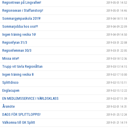
Regiontrean på Lingvallen!
2019-05-01 14:52
Regionsexan i Staffanstorp!
2019-05-01 14:46
Sommargympaskola 2019!
2019-04-18 11:18
Sommarjobba hos oss!!!
2019-04-09 22:09
Ingen träning vecka 16!
2019-04-09 14:50
Regionfyran 31/3
2019-03-31 22:08
Regionfemman 30/3
2019-03-31 22:05
Missa inte!!
2019-03-18 12:36
Trupp vit tävla Regionåttan
2019-03-13 14:15
Ingen träning vecka 8
2019-02-17 10:00
Splittdisco
2019-02-15 15:11
Englacupen
2019-02-15 12:22
EN MEDLEMSSERVICE I VÄRLDSKLASS
2019-02-07 11:39
Årsmöte
2019-02-01 14:31
DAGS FÖR SPLITTLOPPIS!
2019-01-25 12:24
Välkomna till GK Splitt
2019-01-21 14:19