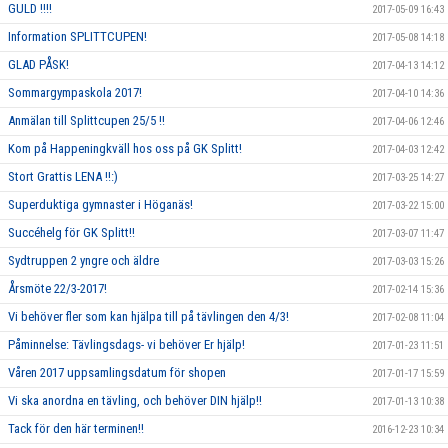
GULD !!!!
2017-05-09 16:43
Information SPLITTCUPEN!
2017-05-08 14:18
GLAD PÅSK!
2017-04-13 14:12
Sommargympaskola 2017!
2017-04-10 14:36
Anmälan till Splittcupen 25/5 !!
2017-04-06 12:46
Kom på Happeningkväll hos oss på GK Splitt!
2017-04-03 12:42
Stort Grattis LENA !!:)
2017-03-25 14:27
Superduktiga gymnaster i Höganäs!
2017-03-22 15:00
Succéhelg för GK Splitt!!
2017-03-07 11:47
Sydtruppen 2 yngre och äldre
2017-03-03 15:26
Årsmöte 22/3-2017!
2017-02-14 15:36
Vi behöver fler som kan hjälpa till på tävlingen den 4/3!
2017-02-08 11:04
Påminnelse: Tävlingsdags- vi behöver Er hjälp!
2017-01-23 11:51
Våren 2017 uppsamlingsdatum för shopen
2017-01-17 15:59
Vi ska anordna en tävling, och behöver DIN hjälp!!
2017-01-13 10:38
Tack för den här terminen!!
2016-12-23 10:34