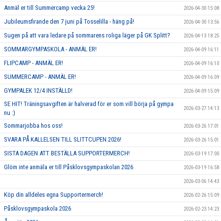
Anmäl er till Summercamp vecka 25!
2026-04-30 15:08
Jubileumsfirande den 7 juni på Tosselilla - häng på!
2026-04-30 13:56
Sugen på att vara ledare på sommarens roliga läger på GK Splitt?
2026-04-13 18:25
SOMMARGYMPASKOLA - ANMÄL ER!
2026-04-09 16:11
FLIPCAMP - ANMÄL ER!
2026-04-09 16:10
SUMMERCAMP - ANMÄL ER!
2026-04-09 16:09
GYMPALEK 12/4 INSTÄLLD!
2026-04-09 15:09
SE HIT! Träningsavgiften är halverad för er som vill börja på gympa
2026-03-27 14:13
nu :)
Sommarjobba hos oss!
2026-03-26 17:01
SVARA PÅ KALLELSEN TILL SLITTCUPEN 2026!
2026-03-26 15:01
SISTA DAGEN ATT BESTÄLLA SUPPORTERMERCH!
2026-03-19 17:00
Glöm inte anmäla er till Påsklovsgympaskolan 2026
2026-03-19 16:58
2026-03-06 14:43
Köp din alldeles egna Supportermerch!
2026-02-26 15:09
Påsklovsgympaskola 2026
2026-02-23 14:23