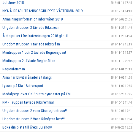
Julshow 2018
2019-01-11 17:45
NYA ÅLDRAR I TRÄNINGSGRUPPER VÅRTERMIN 2019
2018-12-14 14:10
Anmälningsinformation inför våren 2019
2018-12-02 21:35
Ungdomstruppen 2 tävlade Rikstrean
2018-11-27 11:49
Årets priser i Delikatesskungen 2018 går till......
2018-11-25 14:34
Ungdomstruppen 1 tävlade Rikstvåan
2018-11-19 13:19
Minitruppen 1 och 2 tävlade Regionsjuan!
2018-11-19 12:57
Minitruppen 2 tävlade Regionåttan
2018-11-10 21:47
Regionfemman
2018-11-04 21:13
Alma har blivit månadens talang!
2018-11-02 11:00
Lyssna på Kia i Activesport
2018-11-02 10:55
Medaljregn över GK Splitts gymnaster på EM!
2018-10-23 15:25
RM - Truppen tävlade Riksfemman
2018-10-15 11:44
Ungdomstruppen 2 vann Storregiontrean!!
2018-10-07 19:41
Ungdomstruppen 2 Vann Riksfyran herr!!!
2018-10-07 19:34
Boka din plats till årets Julshow
2018-09-26 15:22