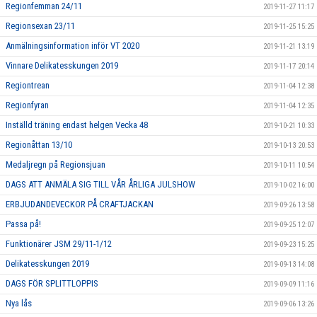
Regionfemman 24/11
2019-11-27 11:17
Regionsexan 23/11
2019-11-25 15:25
Anmälningsinformation inför VT 2020
2019-11-21 13:19
Vinnare Delikatesskungen 2019
2019-11-17 20:14
Regiontrean
2019-11-04 12:38
Regionfyran
2019-11-04 12:35
Inställd träning endast helgen Vecka 48
2019-10-21 10:33
Regionåttan 13/10
2019-10-13 20:53
Medaljregn på Regionsjuan
2019-10-11 10:54
DAGS ATT ANMÄLA SIG TILL VÅR ÅRLIGA JULSHOW
2019-10-02 16:00
ERBJUDANDEVECKOR PÅ CRAFTJACKAN
2019-09-26 13:58
Passa på!
2019-09-25 12:07
Funktionärer JSM 29/11-1/12
2019-09-23 15:25
Delikatesskungen 2019
2019-09-13 14:08
DAGS FÖR SPLITTLOPPIS
2019-09-09 11:16
Nya lås
2019-09-06 13:26