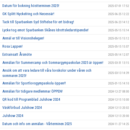
Datum för bokning höstterminen 2025!
2025-07-01 17:52
GK Splitt Nyckelring och Necessär!
2025-06-25 12:22
Tack till Sparbanken Syd Stiftelse för ert bidrag!
2025-06-23 14:12
Lycke tog emot Sparbanken Skånes Idrottsledarstipendie!
2025-05-15 15:14
Anmäl er till Visionshelegen!
2025-05-15 15:12
Rosa Lappen!
2025-05-15 15:07
Extrainsatt Årsmöte
2025-05-14 12:07
Anmälan för Summercamp och Sommargympaskolan 2025 är öppen!
2025-03-31 13:15
Ansök om att vara ledare till våra lovskolor under våren och
2025-03-13 14:39
sommaren 2025!
Anmälan för Sportlovsgympaskola öppen!!
2025-01-15 14:10
Anmälan för tidigare medlemmar ÖPPEN!
2024-12-27 08:00
QR kod till Programblad Julshow 2024
2024-12-15 10:00
Väskförbud Julshow 2024
2024-12-13 20:02
Julshow 2024
2024-12-13 20:00
Datum och info om anmälan - Vårterminen 2025
2024-11-27 14:25