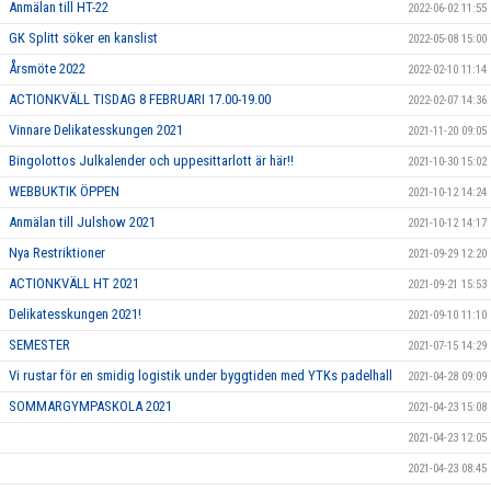
Anmälan till HT-22
2022-06-02 11:55
GK Splitt söker en kanslist
2022-05-08 15:00
Årsmöte 2022
2022-02-10 11:14
ACTIONKVÄLL TISDAG 8 FEBRUARI 17.00-19.00
2022-02-07 14:36
Vinnare Delikatesskungen 2021
2021-11-20 09:05
Bingolottos Julkalender och uppesittarlott är här!!
2021-10-30 15:02
WEBBUKTIK ÖPPEN
2021-10-12 14:24
Anmälan till Julshow 2021
2021-10-12 14:17
Nya Restriktioner
2021-09-29 12:20
ACTIONKVÄLL HT 2021
2021-09-21 15:53
Delikatesskungen 2021!
2021-09-10 11:10
SEMESTER
2021-07-15 14:29
Vi rustar för en smidig logistik under byggtiden med YTKs padelhall
2021-04-28 09:09
SOMMARGYMPASKOLA 2021
2021-04-23 15:08
2021-04-23 12:05
2021-04-23 08:45