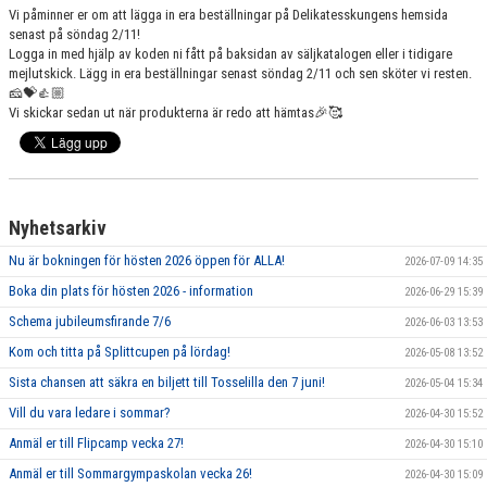
Vi påminner er om att lägga in era beställningar på Delikatesskungens hemsida
GRUPPER OCH TIDER
senast på söndag 2/11!
Logga in med hjälp av koden ni fått på baksidan av säljkatalogen eller i tidigare
STÖDMEDLEM
mejlutskick. Lägg in era beställningar senast söndag 2/11 och sen sköter vi resten.
🧀💝👍🏼
SPONSRING
Vi skickar sedan ut när produkterna är redo att hämtas🎉🥰
FRÅGOR & SVAR
FUNKTIONÄRER
Nyhetsarkiv
FRITIDSKORTET
Nu är bokningen för hösten 2026 öppen för ALLA!
2026-07-09 14:35
Boka din plats för hösten 2026 - information
2026-06-29 15:39
Schema jubileumsfirande 7/6
2026-06-03 13:53
Kom och titta på Splittcupen på lördag!
2026-05-08 13:52
Sista chansen att säkra en biljett till Tosselilla den 7 juni!
2026-05-04 15:34
Vill du vara ledare i sommar?
2026-04-30 15:52
Anmäl er till Flipcamp vecka 27!
2026-04-30 15:10
Anmäl er till Sommargympaskolan vecka 26!
2026-04-30 15:09