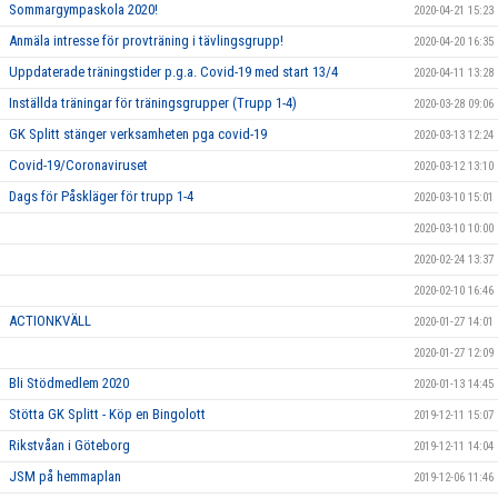
Sommargympaskola 2020!
2020-04-21 15:23
Anmäla intresse för provträning i tävlingsgrupp!
2020-04-20 16:35
Uppdaterade träningstider p.g.a. Covid-19 med start 13/4
2020-04-11 13:28
Inställda träningar för träningsgrupper (Trupp 1-4)
2020-03-28 09:06
GK Splitt stänger verksamheten pga covid-19
2020-03-13 12:24
Covid-19/Coronaviruset
2020-03-12 13:10
Dags för Påskläger för trupp 1-4
2020-03-10 15:01
2020-03-10 10:00
2020-02-24 13:37
2020-02-10 16:46
ACTIONKVÄLL
2020-01-27 14:01
2020-01-27 12:09
Bli Stödmedlem 2020
2020-01-13 14:45
Stötta GK Splitt - Köp en Bingolott
2019-12-11 15:07
Rikstvåan i Göteborg
2019-12-11 14:04
JSM på hemmaplan
2019-12-06 11:46