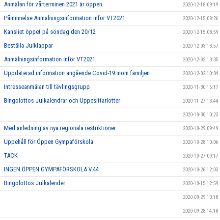
Anmälan för vårterminen 2021 är öppen
2020-12-18 09:19
Påminnelse Anmälningsinformation inför VT2021
2020-12-15 09:26
Kansliet öppet på söndag den 20/12
2020-12-15 08:59
Beställa Julklappar
2020-12-03 13:57
Anmälningsinformation inför VT2021
2020-12-02 13:35
Uppdaterad information angående Covid-19 inom familjen
2020-12-02 10:34
Intresseanmälan till tävlingsgrupp
2020-11-30 15:17
Bingolottos Julkalendrar och Uppesittarlotter
2020-11-27 13:44
2020-10-30 10:23
Med anledning av nya regionala restriktioner
2020-10-29 09:49
Uppehåll för Öppen Gympaförskola
2020-10-28 10:06
TACK
2020-10-27 09:17
INGEN ÖPPEN GYMPAFÖRSKOLA V.44
2020-10-26 12:03
Bingolottos Julkalender
2020-10-15 12:59
2020-09-29 10:18
2020-09-28 14:18