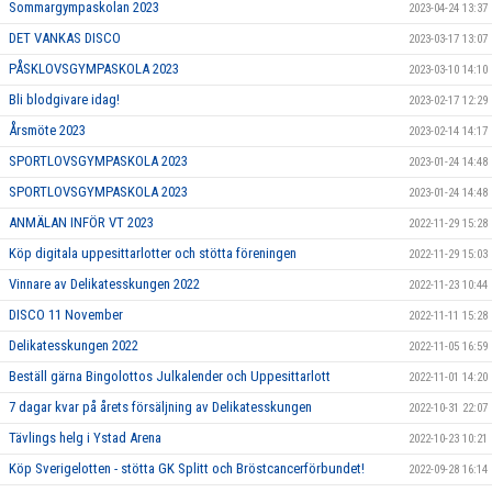
Sommargympaskolan 2023
2023-04-24 13:37
DET VANKAS DISCO
2023-03-17 13:07
PÅSKLOVSGYMPASKOLA 2023
2023-03-10 14:10
Bli blodgivare idag!
2023-02-17 12:29
Årsmöte 2023
2023-02-14 14:17
SPORTLOVSGYMPASKOLA 2023
2023-01-24 14:48
SPORTLOVSGYMPASKOLA 2023
2023-01-24 14:48
ANMÄLAN INFÖR VT 2023
2022-11-29 15:28
Köp digitala uppesittarlotter och stötta föreningen
2022-11-29 15:03
Vinnare av Delikatesskungen 2022
2022-11-23 10:44
DISCO 11 November
2022-11-11 15:28
Delikatesskungen 2022
2022-11-05 16:59
Beställ gärna Bingolottos Julkalender och Uppesittarlott
2022-11-01 14:20
7 dagar kvar på årets försäljning av Delikatesskungen
2022-10-31 22:07
Tävlings helg i Ystad Arena
2022-10-23 10:21
Köp Sverigelotten - stötta GK Splitt och Bröstcancerförbundet!
2022-09-28 16:14