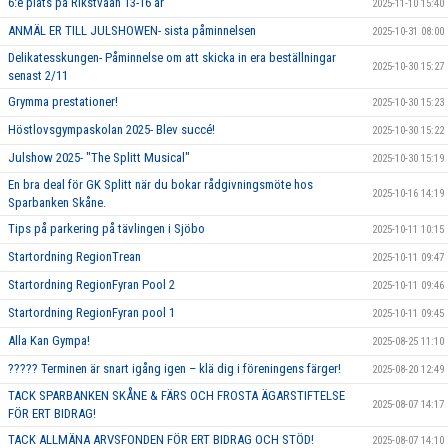
6:e plats på Rikstvåan 13-16 år
2025-11-10 15:40
ANMÄL ER TILL JULSHOWEN- sista påminnelsen
2025-10-31 08:00
Delikatesskungen- Påminnelse om att skicka in era beställningar
2025-10-30 15:27
senast 2/11
Grymma prestationer!
2025-10-30 15:23
Höstlovsgympaskolan 2025- Blev succé!
2025-10-30 15:22
Julshow 2025- "The Splitt Musical"
2025-10-30 15:19
En bra deal för GK Splitt när du bokar rådgivningsmöte hos
2025-10-16 14:19
Sparbanken Skåne.
Tips på parkering på tävlingen i Sjöbo
2025-10-11 10:15
Startordning RegionTrean
2025-10-11 09:47
Startordning RegionFyran Pool 2
2025-10-11 09:46
Startordning RegionFyran pool 1
2025-10-11 09:45
Alla Kan Gympa!
2025-08-25 11:10
????? Terminen är snart igång igen – klä dig i föreningens färger!
2025-08-20 12:49
TACK SPARBANKEN SKÅNE & FÄRS OCH FROSTA ÄGARSTIFTELSE
2025-08-07 14:17
FÖR ERT BIDRAG!
TACK ALLMÄNA ARVSFONDEN FÖR ERT BIDRAG OCH STÖD!
2025-08-07 14:10