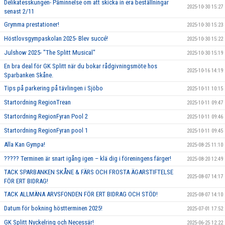
Delikatesskungen- Påminnelse om att skicka in era beställningar
2025-10-30 15:27
senast 2/11
Grymma prestationer!
2025-10-30 15:23
Höstlovsgympaskolan 2025- Blev succé!
2025-10-30 15:22
Julshow 2025- "The Splitt Musical"
2025-10-30 15:19
En bra deal för GK Splitt när du bokar rådgivningsmöte hos
2025-10-16 14:19
Sparbanken Skåne.
Tips på parkering på tävlingen i Sjöbo
2025-10-11 10:15
Startordning RegionTrean
2025-10-11 09:47
Startordning RegionFyran Pool 2
2025-10-11 09:46
Startordning RegionFyran pool 1
2025-10-11 09:45
Alla Kan Gympa!
2025-08-25 11:10
????? Terminen är snart igång igen – klä dig i föreningens färger!
2025-08-20 12:49
TACK SPARBANKEN SKÅNE & FÄRS OCH FROSTA ÄGARSTIFTELSE
2025-08-07 14:17
FÖR ERT BIDRAG!
TACK ALLMÄNA ARVSFONDEN FÖR ERT BIDRAG OCH STÖD!
2025-08-07 14:10
Datum för bokning höstterminen 2025!
2025-07-01 17:52
GK Splitt Nyckelring och Necessär!
2025-06-25 12:22