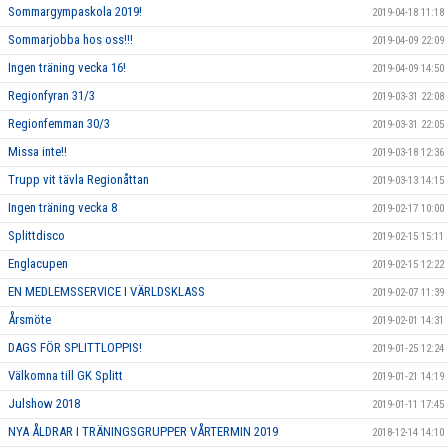
Sommargympaskola 2019!
2019-04-18 11:18
Sommarjobba hos oss!!!
2019-04-09 22:09
Ingen träning vecka 16!
2019-04-09 14:50
Regionfyran 31/3
2019-03-31 22:08
Regionfemman 30/3
2019-03-31 22:05
Missa inte!!
2019-03-18 12:36
Trupp vit tävla Regionåttan
2019-03-13 14:15
Ingen träning vecka 8
2019-02-17 10:00
Splittdisco
2019-02-15 15:11
Englacupen
2019-02-15 12:22
EN MEDLEMSSERVICE I VÄRLDSKLASS
2019-02-07 11:39
Årsmöte
2019-02-01 14:31
DAGS FÖR SPLITTLOPPIS!
2019-01-25 12:24
Välkomna till GK Splitt
2019-01-21 14:19
Julshow 2018
2019-01-11 17:45
NYA ÅLDRAR I TRÄNINGSGRUPPER VÅRTERMIN 2019
2018-12-14 14:10