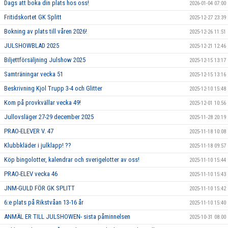
Dags att boka din plats hos oss!
2026-01-04 07:00
Fritidskortet GK Splitt
2025-12-27 23:39
Bokning av plats till våren 2026!
2025-12-26 11:51
JULSHOWBLAD 2025
2025-12-21 12:46
Biljettförsäljning Julshow 2025
2025-12-15 13:17
Samträningar vecka 51
2025-12-15 13:16
Beskrivning Kjol Trupp 3-4 och Glitter
2025-12-10 15:48
Kom på provkvällar vecka 49!
2025-12-01 10:56
Jullovsläger 27-29 december 2025
2025-11-28 20:19
PRAO-ELEVER V. 47
2025-11-18 10:08
Klubbkläder i julklapp! ??
2025-11-18 09:57
Köp bingolotter, kalendrar och sverigelotter av oss!
2025-11-10 15:44
PRAO-ELEV vecka 46
2025-11-10 15:43
JNM-GULD FÖR GK SPLITT
2025-11-10 15:42
6:e plats på Rikstvåan 13-16 år
2025-11-10 15:40
ANMÄL ER TILL JULSHOWEN- sista påminnelsen
2025-10-31 08:00