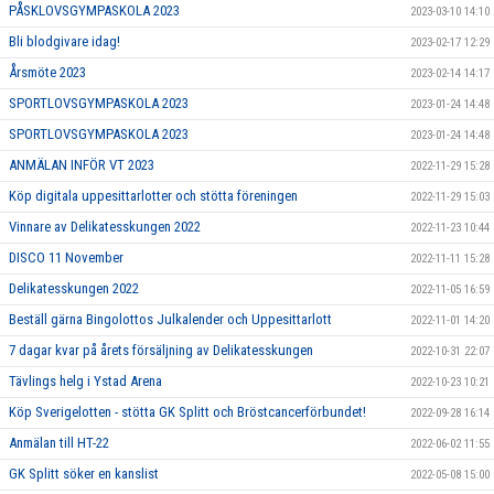
PÅSKLOVSGYMPASKOLA 2023
2023-03-10 14:10
Bli blodgivare idag!
2023-02-17 12:29
Årsmöte 2023
2023-02-14 14:17
SPORTLOVSGYMPASKOLA 2023
2023-01-24 14:48
SPORTLOVSGYMPASKOLA 2023
2023-01-24 14:48
ANMÄLAN INFÖR VT 2023
2022-11-29 15:28
Köp digitala uppesittarlotter och stötta föreningen
2022-11-29 15:03
Vinnare av Delikatesskungen 2022
2022-11-23 10:44
DISCO 11 November
2022-11-11 15:28
Delikatesskungen 2022
2022-11-05 16:59
Beställ gärna Bingolottos Julkalender och Uppesittarlott
2022-11-01 14:20
7 dagar kvar på årets försäljning av Delikatesskungen
2022-10-31 22:07
Tävlings helg i Ystad Arena
2022-10-23 10:21
Köp Sverigelotten - stötta GK Splitt och Bröstcancerförbundet!
2022-09-28 16:14
Anmälan till HT-22
2022-06-02 11:55
GK Splitt söker en kanslist
2022-05-08 15:00