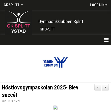
GK SPLITT
LOGGA IN
Gymnastikklubben Splitt
GK SPLITT
HEM
FÖRENINGEN
KONTAKT
BOKA PLATS HÄR
Höstlovsgympaskolan 2025- Blev
<
>
INTRESSEANMÄLAN
succé!
2025-10-30 15:22
SHOP