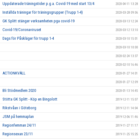
Uppdaterade träningstider p.g.a. Covid-19 med start 13/4
2020-04-11 13:28
Inställda träningar för träningsgrupper (Trupp 1-4)
2020-03-28 09:06
GK Splitt stänger verksamheten pga covid-19
2020-03-13 12:24
Covid-19/Coronaviruset
2020-03-12 13:10
Dags för Påskläger för trupp 1-4
2020-03-10 15:01
2020-03-10 10:00
2020-02-24 13:37
2020-02-10 16:46
ACTIONKVÄLL
2020-01-27 14:01
2020-01-27 12:09
Bli Stödmedlem 2020
2020-01-13 14:45
Stötta GK Splitt - Köp en Bingolott
2019-12-11 15:07
Rikstvåan i Göteborg
2019-12-11 14:04
JSM på hemmaplan
2019-12-06 11:46
Regionfemman 24/11
2019-11-27 11:17
Regionsexan 23/11
2019-11-25 15:25