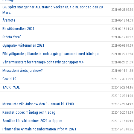
GK Splitt stänger ner ALL träning veckan ut, t.o.m. söndag den 28
2021-03-24 09:30
Mars.
Årsmöte
2021-02-18 14:33
Bli stödmedlem 2021
2021-02-18 14:23
Stötta Ysta´
2021-02-12 09:07
Gympalek vårterminen 2021
2021-02-08 09:59
Förtydligande gällande in- och utgång i samband med träningar
2021-01-29 12:54
Vårterminsstart för tränings- och tävlingsgrupper V.4
2021-01-21 21:59
Missade ni årets julshow?
2021-01-14 11:38
Covid-19
2020-12-30 12:09
TACK PAUL
2020-12-22 14:16
2020-12-22 14:00
Missa inte vår Julshow den 3 Januari kl. 17:00
2020-12-21 14:42
Kansliet öppet måndag och tisdag
2020-12-20 12:59
Anmälan för vårterminen 2021 är öppen
2020-12-18 09:19
Påminnelse Anmälningsinformation inför VT2021
2020-12-15 09:26