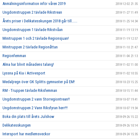
Anmälningsinformation inför våren 2019
2018-12-02 21:35
Ungdomstruppen 2 tävlade Rikstrean
2018-11-27 11:49
Årets priser i Delikatesskungen 2018 går till......
2018-11-25 14:34
Ungdomstruppen 1 tävlade Rikstvåan
2018-11-19 13:19
Minitruppen 1 och 2 tävlade Regionsjuan!
2018-11-19 12:57
Minitruppen 2 tävlade Regionåttan
2018-11-10 21:47
Regionfemman
2018-11-04 21:13
Alma har blivit månadens talang!
2018-11-02 11:00
Lyssna på Kia i Activesport
2018-11-02 10:55
Medaljregn över GK Splitts gymnaster på EM!
2018-10-23 15:25
RM - Truppen tävlade Riksfemman
2018-10-15 11:44
Ungdomstruppen 2 vann Storregiontrean!!
2018-10-07 19:41
Ungdomstruppen 2 Vann Riksfyran herr!!!
2018-10-07 19:34
Boka din plats till årets Julshow
2018-09-26 15:22
Delikatesskungen
2018-09-26 10:14
Intersport har medlemsveckor
2018-09-24 15:35