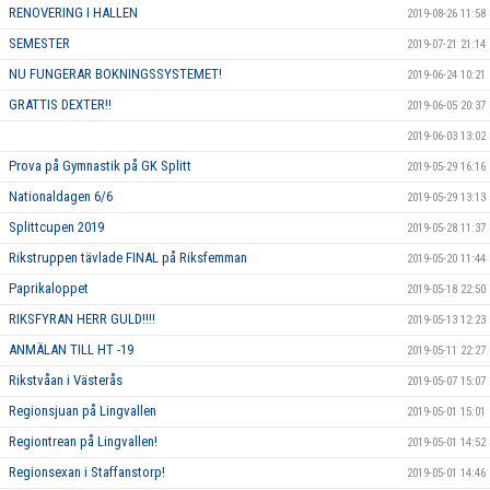
RENOVERING I HALLEN
2019-08-26 11:58
SEMESTER
2019-07-21 21:14
NU FUNGERAR BOKNINGSSYSTEMET!
2019-06-24 10:21
GRATTIS DEXTER!!
2019-06-05 20:37
2019-06-03 13:02
Prova på Gymnastik på GK Splitt
2019-05-29 16:16
Nationaldagen 6/6
2019-05-29 13:13
Splittcupen 2019
2019-05-28 11:37
Rikstruppen tävlade FINAL på Riksfemman
2019-05-20 11:44
Paprikaloppet
2019-05-18 22:50
RIKSFYRAN HERR GULD!!!!
2019-05-13 12:23
ANMÄLAN TILL HT -19
2019-05-11 22:27
Rikstvåan i Västerås
2019-05-07 15:07
Regionsjuan på Lingvallen
2019-05-01 15:01
Regiontrean på Lingvallen!
2019-05-01 14:52
Regionsexan i Staffanstorp!
2019-05-01 14:46