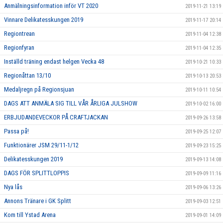
Anmälningsinformation inför VT 2020
2019-11-21 13:19
Vinnare Delikatesskungen 2019
2019-11-17 20:14
Regiontrean
2019-11-04 12:38
Regionfyran
2019-11-04 12:35
Inställd träning endast helgen Vecka 48
2019-10-21 10:33
Regionåttan 13/10
2019-10-13 20:53
Medaljregn på Regionsjuan
2019-10-11 10:54
DAGS ATT ANMÄLA SIG TILL VÅR ÅRLIGA JULSHOW
2019-10-02 16:00
ERBJUDANDEVECKOR PÅ CRAFTJACKAN
2019-09-26 13:58
Passa på!
2019-09-25 12:07
Funktionärer JSM 29/11-1/12
2019-09-23 15:25
Delikatesskungen 2019
2019-09-13 14:08
DAGS FÖR SPLITTLOPPIS
2019-09-09 11:16
Nya lås
2019-09-06 13:26
Annons Tränare i GK Splitt
2019-09-03 12:51
Kom till Ystad Arena
2019-09-01 14:09