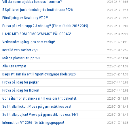
Vill du sommarjobba hos oss i sommar?
2026-02-19 14:08
5 Splittare i juniorlandslagets bruttotrupp 2026!
2026-02-12 16:48
Försäljning av Newbody VT 26!
2026-02-12 16:47
Prova på i vår trupp 2-3 söndag!! (För er födda 2016-2019)
2026-02-11 13:00
HÄNG MED SOM DEMOGYMNAST PÅ LÖRDAG!
2026-02-04 20:20
Verksamhet igång igen som vanligt!
2026-01-27 14:11
Inställd verksamhet 26/1
2026-01-26 12:55
Många platser i trupp 2-3!
2026-01-23 14:34
Alla Kan Gympa!
2026-01-23 14:32
Dags att anmäla er till Sportlovsgympaskola 2026!
2026-01-23 14:30
Prova på idag för pojkar
2026-01-14 15:03
Prova på idag för flickor!
2026-01-14 15:02
Gör såhär för att skicka in till oss om Fritidskortet.
2026-01-08 11:59
Se hit alla flickor! Prova på gymnastik hos oss!
2026-01-08 11:43
Se hit alla pojkar! Prova på gymnastik hos oss 14/1
2026-01-08 11:42
Information VT 2026- för träningsgrupper!
2026-01-07 11:38