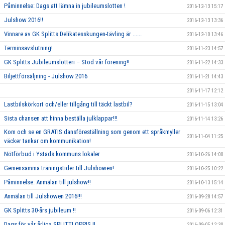
Påminnelse: Dags att lämna in jubileumslotten !
2016-12-13 15:17
Julshow 2016!!
2016-12-13 13:36
Vinnare av GK Splitts Delikatesskungen-tävling är ......
2016-12-10 13:46
Terminsavslutning!
2016-11-23 14:57
GK Splitts Jubileumslotteri – Stöd vår förening!!
2016-11-22 14:33
Biljettförsäljning - Julshow 2016
2016-11-21 14:43
2016-11-17 12:12
Lastbilskörkort och/eller tillgång till täckt lastbil?
2016-11-15 13:04
Sista chansen att hinna beställa julklappar!!!
2016-11-14 13:26
Kom och se en GRATIS dansföreställning som genom ett språkmyller
2016-11-04 11:25
väcker tankar om kommunikation!
Nötförbud i Ystads kommuns lokaler
2016-10-26 14:00
Gemensamma träningstider till Julshowen!
2016-10-25 10:22
Påminnelse: Anmälan till julshow!!
2016-10-13 15:14
Anmälan till Julshowen 2016!!!
2016-09-28 14:57
GK Splitts 30-års jubileum !!
2016-09-06 12:31
Dags för vår årliga SPLITTLOPPIS !!
2016-09-05 12:30