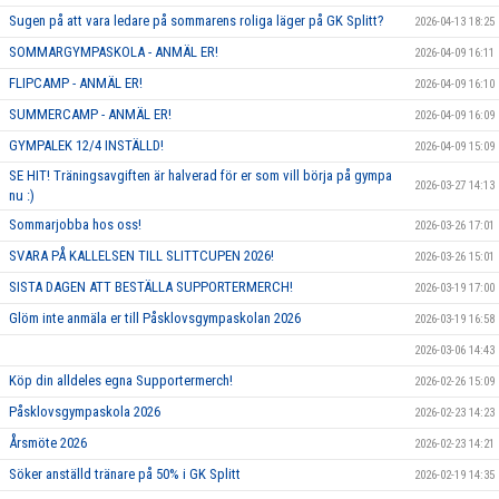
Sugen på att vara ledare på sommarens roliga läger på GK Splitt?
2026-04-13 18:25
SOMMARGYMPASKOLA - ANMÄL ER!
2026-04-09 16:11
FLIPCAMP - ANMÄL ER!
2026-04-09 16:10
SUMMERCAMP - ANMÄL ER!
2026-04-09 16:09
GYMPALEK 12/4 INSTÄLLD!
2026-04-09 15:09
SE HIT! Träningsavgiften är halverad för er som vill börja på gympa
2026-03-27 14:13
nu :)
Sommarjobba hos oss!
2026-03-26 17:01
SVARA PÅ KALLELSEN TILL SLITTCUPEN 2026!
2026-03-26 15:01
SISTA DAGEN ATT BESTÄLLA SUPPORTERMERCH!
2026-03-19 17:00
Glöm inte anmäla er till Påsklovsgympaskolan 2026
2026-03-19 16:58
2026-03-06 14:43
Köp din alldeles egna Supportermerch!
2026-02-26 15:09
Påsklovsgympaskola 2026
2026-02-23 14:23
Årsmöte 2026
2026-02-23 14:21
Söker anställd tränare på 50% i GK Splitt
2026-02-19 14:35