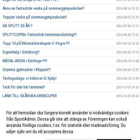
Ännu en fantastisk vecka på sommargympaskolan!!
2016-08-16 15:23
Toppen vecka på sommargympaskolan!!
2016-08-03 16:39
GK SPLITT 30 ÅR !!
2016-07-04 12:12
SPLITTCUPEN- Fantastisk terminsavslutning!!!
2016-05-30 15:01
Topp 10 på Riksmästerskapen 3 -Yngre !!!!
2016-05-10 14:20
Superhelg i Göteborg!!
2016-04-26 13:13
MEDALJREGN i Kävlinge !!!!!
2016-04-18 13:08
Grymma gymnaster i Klippan!!!
2016-04-06 12:27
Tävlingsdags- vi behöver Er hjälp!
2016-03-10 12:59
Tack för den här terminen!!
2015-12-16 14:26
LÄNK TILL SKÅNSKA GRENCUPER
2015-10-24 20:52
Rosa träning!
2015-10-01 23:17
För att hemsidan ska fungera korrekt använder vi nödvändiga cookies
Vi ska annordna en tävling, och behöver DIN hjälp!!
2015-09-10 13:26
från SportAdmin. Dessa går inte att stänga av. Föreningen kan också
använda frivilliga cookies, t.ex. för statistik eller marknadsföring. Du
väljer själv om du vill acceptera dessa.