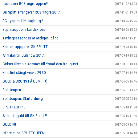
Ladda ner RC3 yngre appen!!
2017-11-22 13:08
GK Splitt arrangerar RC3 Yngre 2017
2017-11-21 19:59
RC1 yngre i Helsingborg !
2017-10-26 15:26
Stjärntruppen i Landskrona!!
2017-10-26 15:23
Tävlingssäsongen är äntligen igång!
2017-10-17 15:11
Kontaktuppgifter GK SPLITT !
2017-09-28 15:16
Anmälan till Julshow 2017!
2017-09-19 15:52
Cirkus Olympia kommer till Ystad den 8 augusti
2017-08-01 10:43
Kansliet stängt vecka 29-30!
2017-07-14 14:59
GULD & BRONS PÅ USM !!!=)
2017-06-05 16:46
Splittcupen
2017-06-01 13:22
Splittcupen: Startordning
2017-05-25 08:16
SPLITTLOPPIS!
2017-05-18 11:20
Ännu ett guld till GK Splitt !!
2017-05-16 11:55
GULD !!!!
2017-05-09 16:43
Information SPLITTCUPEN!
2017-05-08 14:18