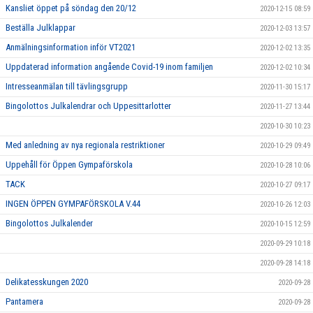
Kansliet öppet på söndag den 20/12
2020-12-15 08:59
Beställa Julklappar
2020-12-03 13:57
Anmälningsinformation inför VT2021
2020-12-02 13:35
Uppdaterad information angående Covid-19 inom familjen
2020-12-02 10:34
Intresseanmälan till tävlingsgrupp
2020-11-30 15:17
Bingolottos Julkalendrar och Uppesittarlotter
2020-11-27 13:44
2020-10-30 10:23
Med anledning av nya regionala restriktioner
2020-10-29 09:49
Uppehåll för Öppen Gympaförskola
2020-10-28 10:06
TACK
2020-10-27 09:17
INGEN ÖPPEN GYMPAFÖRSKOLA V.44
2020-10-26 12:03
Bingolottos Julkalender
2020-10-15 12:59
2020-09-29 10:18
2020-09-28 14:18
Delikatesskungen 2020
2020-09-28
Pantamera
2020-09-28