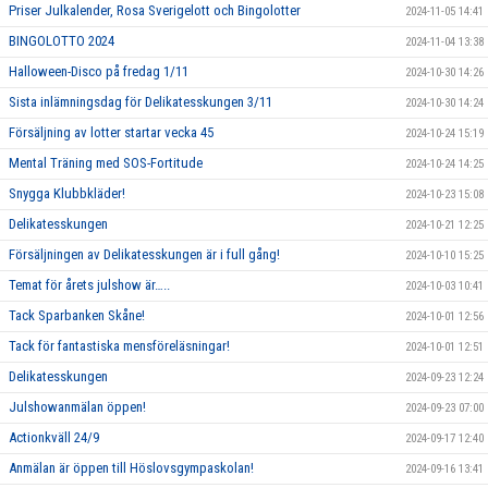
Priser Julkalender, Rosa Sverigelott och Bingolotter
2024-11-05 14:41
BINGOLOTTO 2024
2024-11-04 13:38
Halloween-Disco på fredag 1/11
2024-10-30 14:26
Sista inlämningsdag för Delikatesskungen 3/11
2024-10-30 14:24
Försäljning av lotter startar vecka 45
2024-10-24 15:19
Mental Träning med SOS-Fortitude
2024-10-24 14:25
Snygga Klubbkläder!
2024-10-23 15:08
Delikatesskungen
2024-10-21 12:25
Försäljningen av Delikatesskungen är i full gång!
2024-10-10 15:25
Temat för årets julshow är…..
2024-10-03 10:41
Tack Sparbanken Skåne!
2024-10-01 12:56
Tack för fantastiska mensföreläsningar!
2024-10-01 12:51
Delikatesskungen
2024-09-23 12:24
Julshowanmälan öppen!
2024-09-23 07:00
Actionkväll 24/9
2024-09-17 12:40
Anmälan är öppen till Höslovsgympaskolan!
2024-09-16 13:41