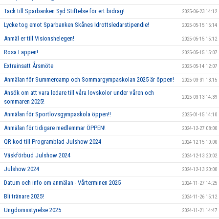
Tack till Sparbanken Syd Stiftelse för ert bidrag!
2025-06-23 14:12
Lycke tog emot Sparbanken Skånes Idrottsledarstipendie!
2025-05-15 15:14
Anmäl er till Visionshelegen!
2025-05-15 15:12
Rosa Lappen!
2025-05-15 15:07
Extrainsatt Årsmöte
2025-05-14 12:07
Anmälan för Summercamp och Sommargympaskolan 2025 är öppen!
2025-03-31 13:15
Ansök om att vara ledare till våra lovskolor under våren och
2025-03-13 14:39
sommaren 2025!
Anmälan för Sportlovsgympaskola öppen!!
2025-01-15 14:10
Anmälan för tidigare medlemmar ÖPPEN!
2024-12-27 08:00
QR kod till Programblad Julshow 2024
2024-12-15 10:00
Väskförbud Julshow 2024
2024-12-13 20:02
Julshow 2024
2024-12-13 20:00
Datum och info om anmälan - Vårterminen 2025
2024-11-27 14:25
Bli tränare 2025!
2024-11-26 15:12
Ungdomsstyrelse 2025
2024-11-21 14:47