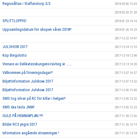
Regionåttan i Staffanstorp 3/3
2018-03-06 15:43
2018-02-20 21:24
SPLITTLOPPIS!
2018-01-29 14:14
Uppsamlingsdatum för shopen våren 2018!!
2018-01-26 14:23
2017-12-22 14:47
JULSHOW 2017
2017-12-18 12:14
Köp Bingolotto
2017-12-18 12:04
Vinnare av Delikatesskungens-tävling är ......
2017-12-13 14:20
Välkommen på föreningsdagar!!
2017-12-07 14:57
Biljettinformation Julshow 2017
2017-12-07 13:32
Biljettinformation Julshow 2017
2017-12-06 15:40
SMS tog silver på RC för killar i helgen!!
2017-12-05 15:32
SMS ska tävla JNM!
2017-12-05 15:23
GULD PÅ HEMMAPLAN !!!!
2017-11-30 12:56
Bilder RC3 yngre 2017
2017-11-26 10:19
Information angående streamingen !
2017-11-25 12:18