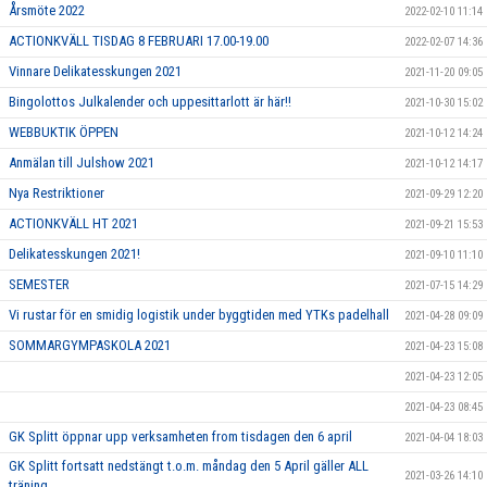
Årsmöte 2022
2022-02-10 11:14
ACTIONKVÄLL TISDAG 8 FEBRUARI 17.00-19.00
2022-02-07 14:36
Vinnare Delikatesskungen 2021
2021-11-20 09:05
Bingolottos Julkalender och uppesittarlott är här!!
2021-10-30 15:02
WEBBUKTIK ÖPPEN
2021-10-12 14:24
Anmälan till Julshow 2021
2021-10-12 14:17
Nya Restriktioner
2021-09-29 12:20
ACTIONKVÄLL HT 2021
2021-09-21 15:53
Delikatesskungen 2021!
2021-09-10 11:10
SEMESTER
2021-07-15 14:29
Vi rustar för en smidig logistik under byggtiden med YTKs padelhall
2021-04-28 09:09
SOMMARGYMPASKOLA 2021
2021-04-23 15:08
2021-04-23 12:05
2021-04-23 08:45
GK Splitt öppnar upp verksamheten from tisdagen den 6 april
2021-04-04 18:03
GK Splitt fortsatt nedstängt t.o.m. måndag den 5 April gäller ALL
2021-03-26 14:10
träning.