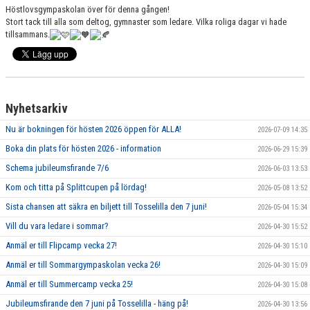
Höstlovsgympaskolan över för denna gången!
GRUPPER OCH TIDER
Stort tack till alla som deltog, gymnaster som ledare. Vilka roliga dagar vi hade
tillsammans.
STÖDMEDLEM
SPONSRING
FRÅGOR & SVAR
Nyhetsarkiv
Nu är bokningen för hösten 2026 öppen för ALLA!
FUNKTIONÄRER
2026-07-09 14:35
Boka din plats för hösten 2026 - information
2026-06-29 15:39
FRITIDSKORTET
Schema jubileumsfirande 7/6
2026-06-03 13:53
Kom och titta på Splittcupen på lördag!
2026-05-08 13:52
Sista chansen att säkra en biljett till Tosselilla den 7 juni!
2026-05-04 15:34
Vill du vara ledare i sommar?
2026-04-30 15:52
Anmäl er till Flipcamp vecka 27!
2026-04-30 15:10
Anmäl er till Sommargympaskolan vecka 26!
2026-04-30 15:09
Anmäl er till Summercamp vecka 25!
2026-04-30 15:08
Jubileumsfirande den 7 juni på Tosselilla - häng på!
2026-04-30 13:56