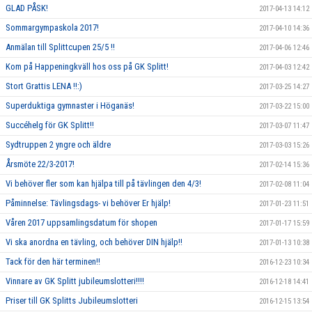
GLAD PÅSK!
2017-04-13 14:12
Sommargympaskola 2017!
2017-04-10 14:36
Anmälan till Splittcupen 25/5 !!
2017-04-06 12:46
Kom på Happeningkväll hos oss på GK Splitt!
2017-04-03 12:42
Stort Grattis LENA !!:)
2017-03-25 14:27
Superduktiga gymnaster i Höganäs!
2017-03-22 15:00
Succéhelg för GK Splitt!!
2017-03-07 11:47
Sydtruppen 2 yngre och äldre
2017-03-03 15:26
Årsmöte 22/3-2017!
2017-02-14 15:36
Vi behöver fler som kan hjälpa till på tävlingen den 4/3!
2017-02-08 11:04
Påminnelse: Tävlingsdags- vi behöver Er hjälp!
2017-01-23 11:51
Våren 2017 uppsamlingsdatum för shopen
2017-01-17 15:59
Vi ska anordna en tävling, och behöver DIN hjälp!!
2017-01-13 10:38
Tack för den här terminen!!
2016-12-23 10:34
Vinnare av GK Splitt jubileumslotteri!!!!
2016-12-18 14:41
Priser till GK Splitts Jubileumslotteri
2016-12-15 13:54