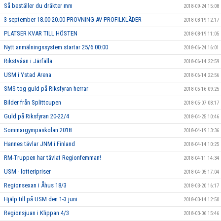
Så beställer du dräkter mm
2018-09-24 15:08
3 september 18.00-20.00 PROVNING AV PROFILKLÄDER
2018-08-19 12:17
PLATSER KVAR TILL HÖSTEN
2018-08-19 11:05
Nytt anmälningssystem startar 25/6 00:00
2018-06-24 16:01
Rikstvåan i Järfälla
2018-06-14 22:59
USM i Ystad Arena
2018-06-14 22:56
SMS tog guld på Riksfyran herrar
2018-05-16 09:25
Bilder från Splittcupen
2018-05-07 08:17
Guld på Riksfyran 20-22/4
2018-04-25 10:46
Sommargympaskolan 2018
2018-04-19 13:36
Hannes tävlar JNM i Finland
2018-04-14 10:25
RM-Truppen har tävlat Regionfemman!
2018-04-11 14:34
USM - lotteripriser
2018-04-05 17:04
Regionsexan i Åhus 18/3
2018-03-20 16:17
Hjälp till på USM den 1-3 juni
2018-03-14 12:50
Regionsjuan i Klippan 4/3
2018-03-06 15:46