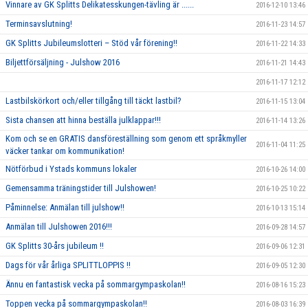
Vinnare av GK Splitts Delikatesskungen-tävling är ......
2016-12-10 13:46
Terminsavslutning!
2016-11-23 14:57
GK Splitts Jubileumslotteri – Stöd vår förening!!
2016-11-22 14:33
Biljettförsäljning - Julshow 2016
2016-11-21 14:43
2016-11-17 12:12
Lastbilskörkort och/eller tillgång till täckt lastbil?
2016-11-15 13:04
Sista chansen att hinna beställa julklappar!!!
2016-11-14 13:26
Kom och se en GRATIS dansföreställning som genom ett språkmyller
2016-11-04 11:25
väcker tankar om kommunikation!
Nötförbud i Ystads kommuns lokaler
2016-10-26 14:00
Gemensamma träningstider till Julshowen!
2016-10-25 10:22
Påminnelse: Anmälan till julshow!!
2016-10-13 15:14
Anmälan till Julshowen 2016!!!
2016-09-28 14:57
GK Splitts 30-års jubileum !!
2016-09-06 12:31
Dags för vår årliga SPLITTLOPPIS !!
2016-09-05 12:30
Ännu en fantastisk vecka på sommargympaskolan!!
2016-08-16 15:23
Toppen vecka på sommargympaskolan!!
2016-08-03 16:39