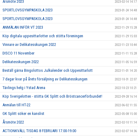
Årsmöte 2023
2023-02-14 14:17
SPORTLOVSGYMPASKOLA 2023
2023-01-24 14:48
SPORTLOVSGYMPASKOLA 2023
2023-01-24 14:48
ANMÄLAN INFÖR VT 2023
2022-11-29 15:28
Köp digitala uppesittarlotter och stötta föreningen
2022-11-29 15:03
Vinnare av Delikatesskungen 2022
2022-11-23 10:44
DISCO 11 November
2022-11-11 15:28
Delikatesskungen 2022
2022-11-05 16:59
Beställ gärna Bingolottos Julkalender och Uppesittarlott
2022-11-01 14:20
7 dagar kvar på årets försäljning av Delikatesskungen
2022-10-31 22:07
Tävlings helg i Ystad Arena
2022-10-23 10:21
Köp Sverigelotten - stötta GK Splitt och Bröstcancerförbundet!
2022-09-28 16:14
Anmälan till HT-22
2022-06-02 11:55
GK Splitt söker en kanslist
2022-05-08 15:00
Årsmöte 2022
2022-02-10 11:14
ACTIONKVÄLL TISDAG 8 FEBRUARI 17.00-19.00
2022-02-07 14:36