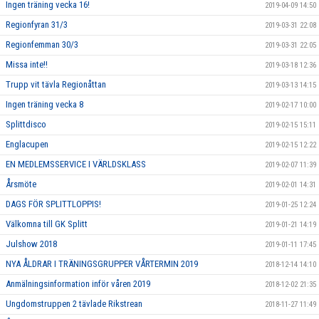
Ingen träning vecka 16!
2019-04-09 14:50
Regionfyran 31/3
2019-03-31 22:08
Regionfemman 30/3
2019-03-31 22:05
Missa inte!!
2019-03-18 12:36
Trupp vit tävla Regionåttan
2019-03-13 14:15
Ingen träning vecka 8
2019-02-17 10:00
Splittdisco
2019-02-15 15:11
Englacupen
2019-02-15 12:22
EN MEDLEMSSERVICE I VÄRLDSKLASS
2019-02-07 11:39
Årsmöte
2019-02-01 14:31
DAGS FÖR SPLITTLOPPIS!
2019-01-25 12:24
Välkomna till GK Splitt
2019-01-21 14:19
Julshow 2018
2019-01-11 17:45
NYA ÅLDRAR I TRÄNINGSGRUPPER VÅRTERMIN 2019
2018-12-14 14:10
Anmälningsinformation inför våren 2019
2018-12-02 21:35
Ungdomstruppen 2 tävlade Rikstrean
2018-11-27 11:49