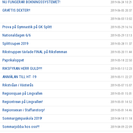
NU FUNGERAR BOKNINGSSYSTEMET!
2019-06-24 10:21
GRATTIS DEXTER!!
2019-06-05 20:37
2019-06-03 13:02
Prova på Gymnastik på GK Splitt
2019-05-29 16:16
Nationaldagen 6/6
2019-05-29 13:13
Splittcupen 2019
2019-05-28 11:37
Rikstruppen tävlade FINAL på Riksfemman
2019-05-20 11:44
Paprikaloppet
2019-05-18 22:50
RIKSFYRAN HERR GULD!!!!
2019-05-13 12:23
ANMÄLAN TILL HT -19
2019-05-11 22:27
Rikstvåan i Västerås
2019-05-07 15:07
Regionsjuan på Lingvallen
2019-05-01 15:01
Regiontrean på Lingvallen!
2019-05-01 14:52
Regionsexan i Staffanstorp!
2019-05-01 14:46
Sommargympaskola 2019!
2019-04-18 11:18
Sommarjobba hos oss!!!
2019-04-09 22:09