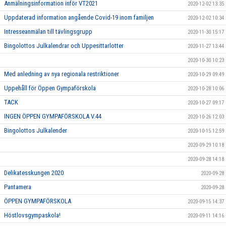
Anmälningsinformation inför VT2021
2020-12-02 13:35
Uppdaterad information angående Covid-19 inom familjen
2020-12-02 10:34
Intresseanmälan till tävlingsgrupp
2020-11-30 15:17
Bingolottos Julkalendrar och Uppesittarlotter
2020-11-27 13:44
2020-10-30 10:23
Med anledning av nya regionala restriktioner
2020-10-29 09:49
Uppehåll för Öppen Gympaförskola
2020-10-28 10:06
TACK
2020-10-27 09:17
INGEN ÖPPEN GYMPAFÖRSKOLA V.44
2020-10-26 12:03
Bingolottos Julkalender
2020-10-15 12:59
2020-09-29 10:18
2020-09-28 14:18
Delikatesskungen 2020
2020-09-28
Pantamera
2020-09-28
ÖPPEN GYMPAFÖRSKOLA
2020-09-15 14:37
Höstlovsgympaskola!
2020-09-11 14:16