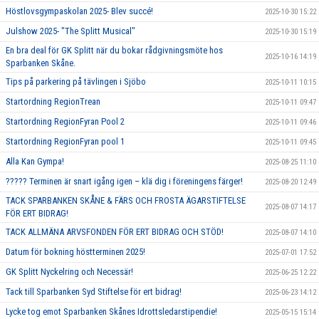
Höstlovsgympaskolan 2025- Blev succé!
2025-10-30 15:22
Julshow 2025- "The Splitt Musical"
2025-10-30 15:19
En bra deal för GK Splitt när du bokar rådgivningsmöte hos
2025-10-16 14:19
Sparbanken Skåne.
Tips på parkering på tävlingen i Sjöbo
2025-10-11 10:15
Startordning RegionTrean
2025-10-11 09:47
Startordning RegionFyran Pool 2
2025-10-11 09:46
Startordning RegionFyran pool 1
2025-10-11 09:45
Alla Kan Gympa!
2025-08-25 11:10
????? Terminen är snart igång igen – klä dig i föreningens färger!
2025-08-20 12:49
TACK SPARBANKEN SKÅNE & FÄRS OCH FROSTA ÄGARSTIFTELSE
2025-08-07 14:17
FÖR ERT BIDRAG!
TACK ALLMÄNA ARVSFONDEN FÖR ERT BIDRAG OCH STÖD!
2025-08-07 14:10
Datum för bokning höstterminen 2025!
2025-07-01 17:52
GK Splitt Nyckelring och Necessär!
2025-06-25 12:22
Tack till Sparbanken Syd Stiftelse för ert bidrag!
2025-06-23 14:12
Lycke tog emot Sparbanken Skånes Idrottsledarstipendie!
2025-05-15 15:14