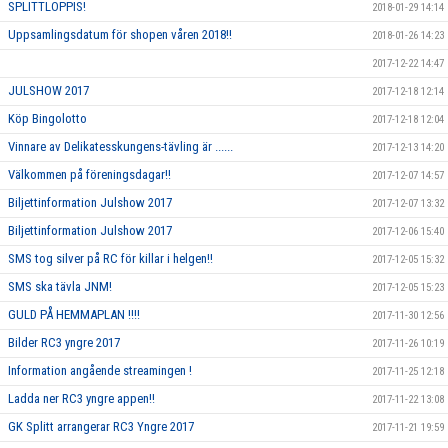
SPLITTLOPPIS!
2018-01-29 14:14
Uppsamlingsdatum för shopen våren 2018!!
2018-01-26 14:23
2017-12-22 14:47
JULSHOW 2017
2017-12-18 12:14
Köp Bingolotto
2017-12-18 12:04
Vinnare av Delikatesskungens-tävling är ......
2017-12-13 14:20
Välkommen på föreningsdagar!!
2017-12-07 14:57
Biljettinformation Julshow 2017
2017-12-07 13:32
Biljettinformation Julshow 2017
2017-12-06 15:40
SMS tog silver på RC för killar i helgen!!
2017-12-05 15:32
SMS ska tävla JNM!
2017-12-05 15:23
GULD PÅ HEMMAPLAN !!!!
2017-11-30 12:56
Bilder RC3 yngre 2017
2017-11-26 10:19
Information angående streamingen !
2017-11-25 12:18
Ladda ner RC3 yngre appen!!
2017-11-22 13:08
GK Splitt arrangerar RC3 Yngre 2017
2017-11-21 19:59