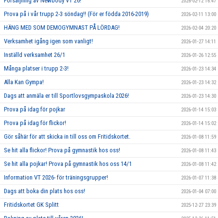
Försäljning av Newbody VT 26!
2026-02-12 16:47
Prova på i vår trupp 2-3 söndag!! (För er födda 2016-2019)
2026-02-11 13:00
HÄNG MED SOM DEMOGYMNAST PÅ LÖRDAG!
2026-02-04 20:20
Verksamhet igång igen som vanligt!
2026-01-27 14:11
Inställd verksamhet 26/1
2026-01-26 12:55
Många platser i trupp 2-3!
2026-01-23 14:34
Alla Kan Gympa!
2026-01-23 14:32
Dags att anmäla er till Sportlovsgympaskola 2026!
2026-01-23 14:30
Prova på idag för pojkar
2026-01-14 15:03
Prova på idag för flickor!
2026-01-14 15:02
Gör såhär för att skicka in till oss om Fritidskortet.
2026-01-08 11:59
Se hit alla flickor! Prova på gymnastik hos oss!
2026-01-08 11:43
Se hit alla pojkar! Prova på gymnastik hos oss 14/1
2026-01-08 11:42
Information VT 2026- för träningsgrupper!
2026-01-07 11:38
Dags att boka din plats hos oss!
2026-01-04 07:00
Fritidskortet GK Splitt
2025-12-27 23:39