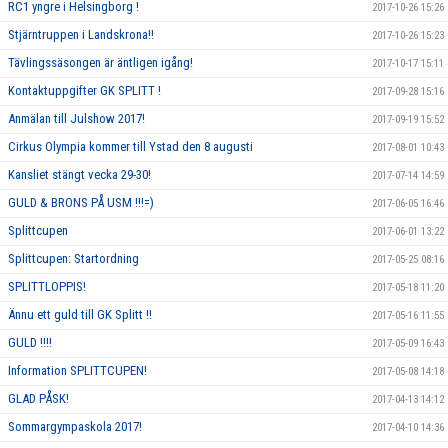
RC1 yngre i Helsingborg !
2017-10-26 15:26
Stjärntruppen i Landskrona!!
2017-10-26 15:23
Tävlingssäsongen är äntligen igång!
2017-10-17 15:11
Kontaktuppgifter GK SPLITT !
2017-09-28 15:16
Anmälan till Julshow 2017!
2017-09-19 15:52
Cirkus Olympia kommer till Ystad den 8 augusti
2017-08-01 10:43
Kansliet stängt vecka 29-30!
2017-07-14 14:59
GULD & BRONS PÅ USM !!!=)
2017-06-05 16:46
Splittcupen
2017-06-01 13:22
Splittcupen: Startordning
2017-05-25 08:16
SPLITTLOPPIS!
2017-05-18 11:20
Ännu ett guld till GK Splitt !!
2017-05-16 11:55
GULD !!!!
2017-05-09 16:43
Information SPLITTCUPEN!
2017-05-08 14:18
GLAD PÅSK!
2017-04-13 14:12
Sommargympaskola 2017!
2017-04-10 14:36