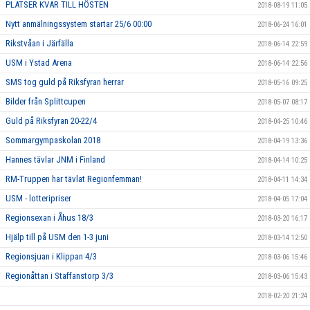
PLATSER KVAR TILL HÖSTEN
2018-08-19 11:05
Nytt anmälningssystem startar 25/6 00:00
2018-06-24 16:01
Rikstvåan i Järfälla
2018-06-14 22:59
USM i Ystad Arena
2018-06-14 22:56
SMS tog guld på Riksfyran herrar
2018-05-16 09:25
Bilder från Splittcupen
2018-05-07 08:17
Guld på Riksfyran 20-22/4
2018-04-25 10:46
Sommargympaskolan 2018
2018-04-19 13:36
Hannes tävlar JNM i Finland
2018-04-14 10:25
RM-Truppen har tävlat Regionfemman!
2018-04-11 14:34
USM - lotteripriser
2018-04-05 17:04
Regionsexan i Åhus 18/3
2018-03-20 16:17
Hjälp till på USM den 1-3 juni
2018-03-14 12:50
Regionsjuan i Klippan 4/3
2018-03-06 15:46
Regionåttan i Staffanstorp 3/3
2018-03-06 15:43
2018-02-20 21:24