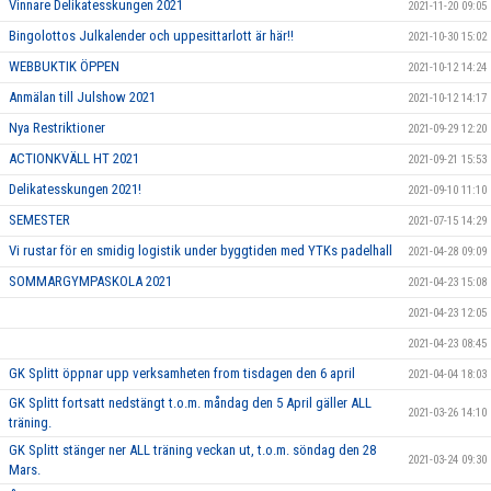
Vinnare Delikatesskungen 2021
2021-11-20 09:05
Bingolottos Julkalender och uppesittarlott är här!!
2021-10-30 15:02
WEBBUKTIK ÖPPEN
2021-10-12 14:24
Anmälan till Julshow 2021
2021-10-12 14:17
Nya Restriktioner
2021-09-29 12:20
ACTIONKVÄLL HT 2021
2021-09-21 15:53
Delikatesskungen 2021!
2021-09-10 11:10
SEMESTER
2021-07-15 14:29
Vi rustar för en smidig logistik under byggtiden med YTKs padelhall
2021-04-28 09:09
SOMMARGYMPASKOLA 2021
2021-04-23 15:08
2021-04-23 12:05
2021-04-23 08:45
GK Splitt öppnar upp verksamheten from tisdagen den 6 april
2021-04-04 18:03
GK Splitt fortsatt nedstängt t.o.m. måndag den 5 April gäller ALL
2021-03-26 14:10
träning.
GK Splitt stänger ner ALL träning veckan ut, t.o.m. söndag den 28
2021-03-24 09:30
Mars.