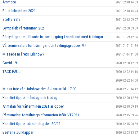
Årsmöte
2021-02-18 14:33
Bli stödmedlem 2021
2021-02-18 14:23
Stötta Ysta´
2021-02-12 09:07
Gympalek vårterminen 2021
2021-02-08 09:59
Förtydligande gällande in- och utgång i samband med träningar
2021-01-29 12:54
Vårterminsstart för tränings- och tävlingsgrupper V.4
2021-01-21 21:59
Missade ni årets julshow?
2021-01-14 11:38
Covid-19
2020-12-30 12:09
TACK PAUL
2020-12-22 14:16
2020-12-22 14:00
Missa inte vår Julshow den 3 Januari kl. 17:00
2020-12-21 14:42
Kansliet öppet måndag och tisdag
2020-12-20 12:59
Anmälan för vårterminen 2021 är öppen
2020-12-18 09:19
Påminnelse Anmälningsinformation inför VT2021
2020-12-15 09:26
Kansliet öppet på söndag den 20/12
2020-12-15 08:59
Beställa Julklappar
2020-12-03 13:57