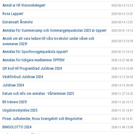
Anmäl er till Visionshelegen!
2025-05-15 15:12
Rosa Lappen!
2025-05-15 15:07
Extrainsatt Årsmöte
2025-05-14 12:07
Anmälan för Summercamp och Sommargympaskolan 2025 är öppen!
2025-03-31 13:15
Ansök om att vara ledare till våra lovskolor under våren och
2025-03-13 14:39
sommaren 2025!
Anmälan för Sportlovsgympaskola öppen!!
2025-01-15 14:10
Anmälan för tidigare medlemmar ÖPPEN!
2024-12-27 08:00
QR kod till Programblad Julshow 2024
2024-12-15 10:00
Väskförbud Julshow 2024
2024-12-13 20:02
Julshow 2024
2024-12-13 20:00
Datum och info om anmälan - Vårterminen 2025
2024-11-27 14:25
Bli tränare 2025!
2024-11-26 15:12
Ungdomsstyrelse 2025
2024-11-21 14:47
Priser Julkalender, Rosa Sverigelott och Bingolotter
2024-11-05 14:41
BINGOLOTTO 2024
2024-11-04 13:38