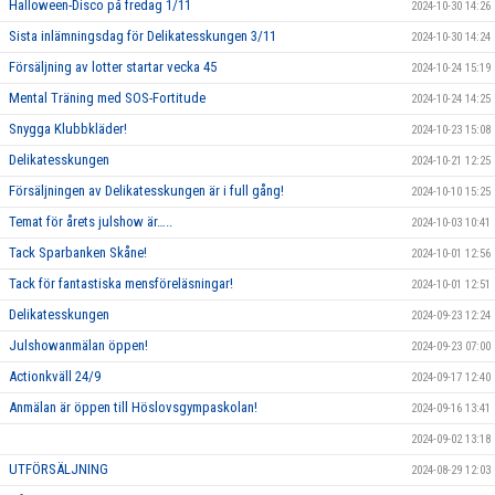
Halloween-Disco på fredag 1/11
2024-10-30 14:26
Sista inlämningsdag för Delikatesskungen 3/11
2024-10-30 14:24
Försäljning av lotter startar vecka 45
2024-10-24 15:19
Mental Träning med SOS-Fortitude
2024-10-24 14:25
Snygga Klubbkläder!
2024-10-23 15:08
Delikatesskungen
2024-10-21 12:25
Försäljningen av Delikatesskungen är i full gång!
2024-10-10 15:25
Temat för årets julshow är…..
2024-10-03 10:41
Tack Sparbanken Skåne!
2024-10-01 12:56
Tack för fantastiska mensföreläsningar!
2024-10-01 12:51
Delikatesskungen
2024-09-23 12:24
Julshowanmälan öppen!
2024-09-23 07:00
Actionkväll 24/9
2024-09-17 12:40
Anmälan är öppen till Höslovsgympaskolan!
2024-09-16 13:41
2024-09-02 13:18
UTFÖRSÄLJNING
2024-08-29 12:03