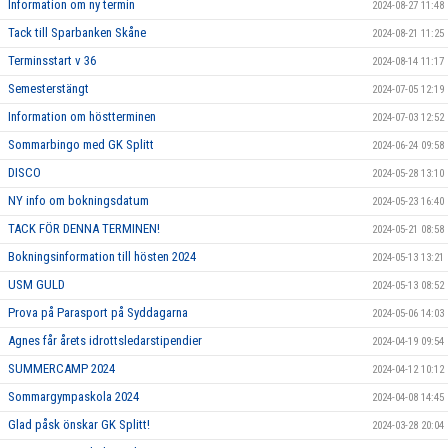
Information om ny termin
2024-08-27 11:48
Tack till Sparbanken Skåne
2024-08-21 11:25
Terminsstart v 36
2024-08-14 11:17
Semesterstängt
2024-07-05 12:19
Information om höstterminen
2024-07-03 12:52
Sommarbingo med GK Splitt
2024-06-24 09:58
DISCO
2024-05-28 13:10
NY info om bokningsdatum
2024-05-23 16:40
TACK FÖR DENNA TERMINEN!
2024-05-21 08:58
Bokningsinformation till hösten 2024
2024-05-13 13:21
USM GULD
2024-05-13 08:52
Prova på Parasport på Syddagarna
2024-05-06 14:03
Agnes får årets idrottsledarstipendier
2024-04-19 09:54
SUMMERCAMP 2024
2024-04-12 10:12
Sommargympaskola 2024
2024-04-08 14:45
Glad påsk önskar GK Splitt!
2024-03-28 20:04