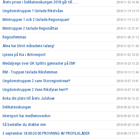
Årets priser i Delikatesskungen 2018 går till......
2018-11-25 14:34
Ungdomstruppen 1 tävlade Rikstvåan
2018-11-19 13:19
Minitruppen 1 och 2 tävlade Regionsjuan!
2018-11-19 12:57
Minitruppen 2 tävlade Regionåttan
2018-11-10 21:47
Regionfemman
2018-11-04 21:13
Alma har blivit månadens talang!
2018-11-02 11:00
Lyssna på Kia i Activesport
2018-11-02 10:55
Medaljregn över GK Splitts gymnaster på EM!
2018-10-23 15:25
RM - Truppen tävlade Riksfemman
2018-10-15 11:44
Ungdomstruppen 2 vann Storregiontrean!!
2018-10-07 19:41
Ungdomstruppen 2 Vann Riksfyran herr!!!
2018-10-07 19:34
Boka din plats till årets Julshow
2018-09-26 15:22
Delikatesskungen
2018-09-26 10:14
Intersport har medlemsveckor
2018-09-24 15:35
Så beställer du dräkter mm
2018-09-24 15:08
3 september 18.00-20.00 PROVNING AV PROFILKLÄDER
2018-08-19 12:17