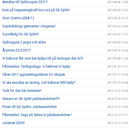
Anmälan till Splittcupen 25/5 !!
2017-04-06 12:46
Kom på Happeningkväll hos oss på GK Splitt!
2017-04-03 12:42
Stort Grattis LENA !!:)
2017-03-25 14:27
Superduktiga gymnaster i Höganäs!
2017-03-22 15:00
Succéhelg för GK Splitt!!
2017-03-07 11:47
Sydtruppen 2 yngre och äldre
2017-03-03 15:26
Årsmöte 22/3-2017!
2017-02-14 15:36
Vi behöver fler som kan hjälpa till på tävlingen den 4/3!
2017-02-08 11:04
Påminnelse: Tävlingsdags- vi behöver Er hjälp!
2017-01-23 11:51
Våren 2017 uppsamlingsdatum för shopen
2017-01-17 15:59
Vi ska anordna en tävling, och behöver DIN hjälp!!
2017-01-13 10:38
Tack för den här terminen!!
2016-12-23 10:34
Vinnare av GK Splitt jubileumslotteri!!!!
2016-12-18 14:41
Priser till GK Splitts Jubileumslotteri
2016-12-15 13:54
Påminnelse: Dags att lämna in jubileumslotten !
2016-12-13 15:17
Julshow 2016!!
2016-12-13 13:36