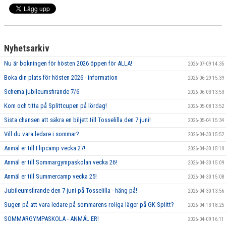
GRUPPER OCH TIDER
STÖDMEDLEM
Nyhetsarkiv
SPONSRING
Nu är bokningen för hösten 2026 öppen för ALLA!
2026-07-09 14:35
FRÅGOR & SVAR
Boka din plats för hösten 2026 - information
2026-06-29 15:39
Schema jubileumsfirande 7/6
2026-06-03 13:53
FUNKTIONÄRER
Kom och titta på Splittcupen på lördag!
2026-05-08 13:52
FRITIDSKORTET
Sista chansen att säkra en biljett till Tosselilla den 7 juni!
2026-05-04 15:34
Vill du vara ledare i sommar?
2026-04-30 15:52
Anmäl er till Flipcamp vecka 27!
2026-04-30 15:10
Anmäl er till Sommargympaskolan vecka 26!
2026-04-30 15:09
Anmäl er till Summercamp vecka 25!
2026-04-30 15:08
Jubileumsfirande den 7 juni på Tosselilla - häng på!
2026-04-30 13:56
Sugen på att vara ledare på sommarens roliga läger på GK Splitt?
2026-04-13 18:25
SOMMARGYMPASKOLA - ANMÄL ER!
2026-04-09 16:11