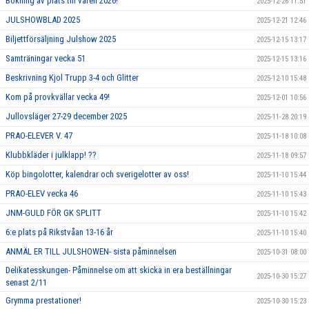
Bokning av plats till våren 2026!
2025-12-26 11:51
JULSHOWBLAD 2025
2025-12-21 12:46
Biljettförsäljning Julshow 2025
2025-12-15 13:17
Samträningar vecka 51
2025-12-15 13:16
Beskrivning Kjol Trupp 3-4 och Glitter
2025-12-10 15:48
Kom på provkvällar vecka 49!
2025-12-01 10:56
Jullovsläger 27-29 december 2025
2025-11-28 20:19
PRAO-ELEVER V. 47
2025-11-18 10:08
Klubbkläder i julklapp! ??
2025-11-18 09:57
Köp bingolotter, kalendrar och sverigelotter av oss!
2025-11-10 15:44
PRAO-ELEV vecka 46
2025-11-10 15:43
JNM-GULD FÖR GK SPLITT
2025-11-10 15:42
6:e plats på Rikstvåan 13-16 år
2025-11-10 15:40
ANMÄL ER TILL JULSHOWEN- sista påminnelsen
2025-10-31 08:00
Delikatesskungen- Påminnelse om att skicka in era beställningar
2025-10-30 15:27
senast 2/11
Grymma prestationer!
2025-10-30 15:23