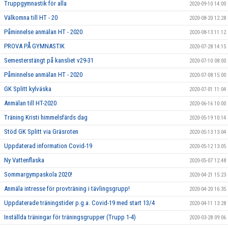
Truppgymnastik för alla
2020-09-10 14:00
Välkomna till HT - 20
2020-08-20 12:28
Påminnelse anmälan HT - 2020
2020-08-13 11:12
PROVA PÅ GYMNASTIK
2020-07-28 14:15
Semesterstängt på kansliet v29-31
2020-07-10 08:00
Påminnelse anmälan HT - 2020
2020-07-08 15:00
GK Splitt kylväska
2020-07-01 11:04
Anmälan till HT-2020
2020-06-16 10:00
Träning Kristi himmelsfärds dag
2020-05-19 10:14
Stöd GK Splitt via Gräsroten
2020-05-13 13:04
Uppdaterad information Covid-19
2020-05-12 13:05
Ny Vattenflaska
2020-05-07 12:48
Sommargympaskola 2020!
2020-04-21 15:23
Anmäla intresse för provträning i tävlingsgrupp!
2020-04-20 16:35
Uppdaterade träningstider p.g.a. Covid-19 med start 13/4
2020-04-11 13:28
Inställda träningar för träningsgrupper (Trupp 1-4)
2020-03-28 09:06