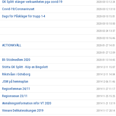
GK Splitt stänger verksamheten pga covid-19
2020-03-13 12:24
Covid-19/Coronaviruset
2020-03-12 13:10
Dags för Påskläger för trupp 1-4
2020-03-10 15:01
2020-03-10 10:00
2020-02-24 13:37
2020-02-10 16:46
ACTIONKVÄLL
2020-01-27 14:01
2020-01-27 12:09
Bli Stödmedlem 2020
2020-01-13 14:45
Stötta GK Splitt - Köp en Bingolott
2019-12-11 15:07
Rikstvåan i Göteborg
2019-12-11 14:04
JSM på hemmaplan
2019-12-06 11:46
Regionfemman 24/11
2019-11-27 11:17
Regionsexan 23/11
2019-11-25 15:25
Anmälningsinformation inför VT 2020
2019-11-21 13:19
Vinnare Delikatesskungen 2019
2019-11-17 20:14