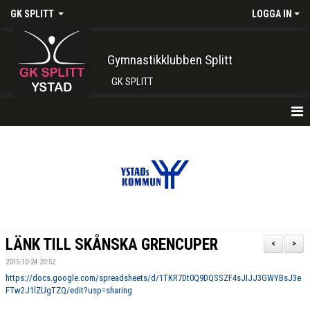
GK SPLITT
LOGGA IN
Gymnastikklubben Splitt
GK SPLITT
HEM
FÖRENINGEN
KONTAKT
BOKA PLATS HÄR
LÄNK TILL SKÅNSKA GRENCUPER
<
>
INTRESSEANMÄLAN
2015-10-24 20:52
https://docs.google.com/spreadsheets/d/1TKR7Dt0Q9DQSSZF4sJIJJ3GWYBsJ3e
SHOP
FTw2J1lZUgTZQ/edit?usp=sharing