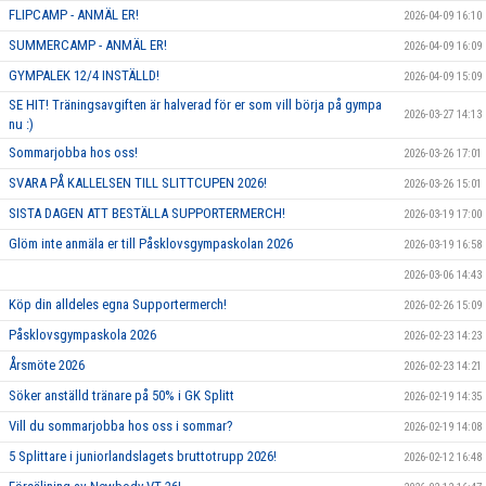
FLIPCAMP - ANMÄL ER!
2026-04-09 16:10
SUMMERCAMP - ANMÄL ER!
2026-04-09 16:09
GYMPALEK 12/4 INSTÄLLD!
2026-04-09 15:09
SE HIT! Träningsavgiften är halverad för er som vill börja på gympa
2026-03-27 14:13
nu :)
Sommarjobba hos oss!
2026-03-26 17:01
SVARA PÅ KALLELSEN TILL SLITTCUPEN 2026!
2026-03-26 15:01
SISTA DAGEN ATT BESTÄLLA SUPPORTERMERCH!
2026-03-19 17:00
Glöm inte anmäla er till Påsklovsgympaskolan 2026
2026-03-19 16:58
2026-03-06 14:43
Köp din alldeles egna Supportermerch!
2026-02-26 15:09
Påsklovsgympaskola 2026
2026-02-23 14:23
Årsmöte 2026
2026-02-23 14:21
Söker anställd tränare på 50% i GK Splitt
2026-02-19 14:35
Vill du sommarjobba hos oss i sommar?
2026-02-19 14:08
5 Splittare i juniorlandslagets bruttotrupp 2026!
2026-02-12 16:48