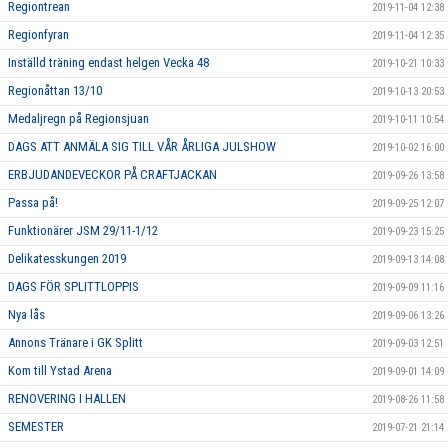
Regiontrean
2019-11-04 12:38
Regionfyran
2019-11-04 12:35
Inställd träning endast helgen Vecka 48
2019-10-21 10:33
Regionåttan 13/10
2019-10-13 20:53
Medaljregn på Regionsjuan
2019-10-11 10:54
DAGS ATT ANMÄLA SIG TILL VÅR ÅRLIGA JULSHOW
2019-10-02 16:00
ERBJUDANDEVECKOR PÅ CRAFTJACKAN
2019-09-26 13:58
Passa på!
2019-09-25 12:07
Funktionärer JSM 29/11-1/12
2019-09-23 15:25
Delikatesskungen 2019
2019-09-13 14:08
DAGS FÖR SPLITTLOPPIS
2019-09-09 11:16
Nya lås
2019-09-06 13:26
Annons Tränare i GK Splitt
2019-09-03 12:51
Kom till Ystad Arena
2019-09-01 14:09
RENOVERING I HALLEN
2019-08-26 11:58
SEMESTER
2019-07-21 21:14