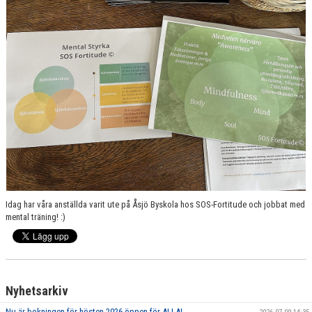
GRUPPER OCH TIDER
STÖDMEDLEM
SPONSRING
FRÅGOR & SVAR
FUNKTIONÄRER
FRITIDSKORTET
Idag har våra anställda varit ute på Åsjö Byskola hos SOS-Fortitude och jobbat med
mental träning! :)
Nyhetsarkiv
Nu är bokningen för hösten 2026 öppen för ALLA!