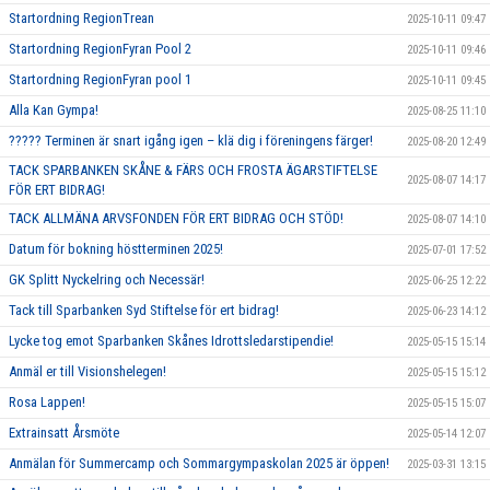
Startordning RegionTrean
2025-10-11 09:47
Startordning RegionFyran Pool 2
2025-10-11 09:46
Startordning RegionFyran pool 1
2025-10-11 09:45
Alla Kan Gympa!
2025-08-25 11:10
????? Terminen är snart igång igen – klä dig i föreningens färger!
2025-08-20 12:49
TACK SPARBANKEN SKÅNE & FÄRS OCH FROSTA ÄGARSTIFTELSE
2025-08-07 14:17
FÖR ERT BIDRAG!
TACK ALLMÄNA ARVSFONDEN FÖR ERT BIDRAG OCH STÖD!
2025-08-07 14:10
Datum för bokning höstterminen 2025!
2025-07-01 17:52
GK Splitt Nyckelring och Necessär!
2025-06-25 12:22
Tack till Sparbanken Syd Stiftelse för ert bidrag!
2025-06-23 14:12
Lycke tog emot Sparbanken Skånes Idrottsledarstipendie!
2025-05-15 15:14
Anmäl er till Visionshelegen!
2025-05-15 15:12
Rosa Lappen!
2025-05-15 15:07
Extrainsatt Årsmöte
2025-05-14 12:07
Anmälan för Summercamp och Sommargympaskolan 2025 är öppen!
2025-03-31 13:15