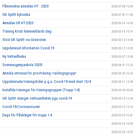
Påminnelse anmälan HT - 2020
2020-07-08 15:00
GK Splitt kylväska
2020-07-01 11:04
Anmälan till HT-2020
2020-06-16 10:00
Träning Kristi himmelsfärds dag
2020-05-19 10:14
Stöd GK Splitt via Gräsroten
2020-05-13 13:04
Uppdaterad information Covid-19
2020-05-12 13:05
Ny Vattenflaska
2020-05-07 12:48
Sommargympaskola 2020!
2020-04-21 15:23
Anmäla intresse för provträning i tävlingsgrupp!
2020-04-20 16:35
Uppdaterade träningstider p.g.a. Covid-19 med start 13/4
2020-04-11 13:28
Inställda träningar för träningsgrupper (Trupp 1-4)
2020-03-28 09:06
GK Splitt stänger verksamheten pga covid-19
2020-03-13 12:24
Covid-19/Coronaviruset
2020-03-12 13:10
Dags för Påskläger för trupp 1-4
2020-03-10 15:01
2020-03-10 10:00
2020-02-24 13:37