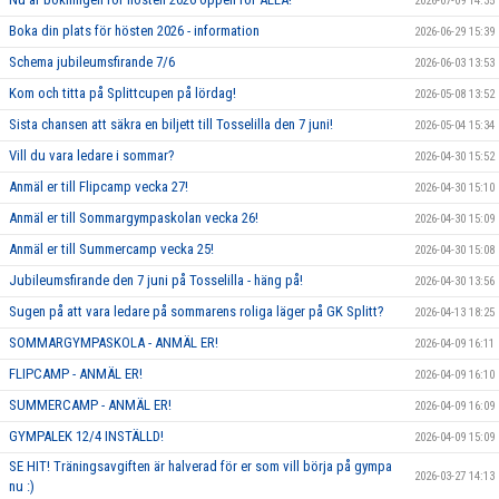
2026-07-09 14:35
Boka din plats för hösten 2026 - information
2026-06-29 15:39
Schema jubileumsfirande 7/6
2026-06-03 13:53
Kom och titta på Splittcupen på lördag!
2026-05-08 13:52
Sista chansen att säkra en biljett till Tosselilla den 7 juni!
2026-05-04 15:34
Vill du vara ledare i sommar?
2026-04-30 15:52
Anmäl er till Flipcamp vecka 27!
2026-04-30 15:10
Anmäl er till Sommargympaskolan vecka 26!
2026-04-30 15:09
Anmäl er till Summercamp vecka 25!
2026-04-30 15:08
Jubileumsfirande den 7 juni på Tosselilla - häng på!
2026-04-30 13:56
Sugen på att vara ledare på sommarens roliga läger på GK Splitt?
2026-04-13 18:25
SOMMARGYMPASKOLA - ANMÄL ER!
2026-04-09 16:11
FLIPCAMP - ANMÄL ER!
2026-04-09 16:10
SUMMERCAMP - ANMÄL ER!
2026-04-09 16:09
GYMPALEK 12/4 INSTÄLLD!
2026-04-09 15:09
SE HIT! Träningsavgiften är halverad för er som vill börja på gympa
2026-03-27 14:13
nu :)