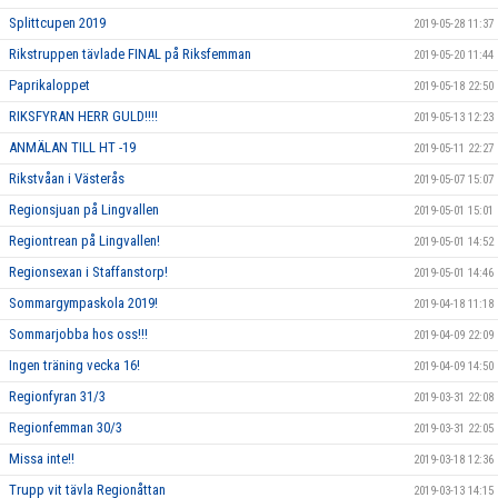
Splittcupen 2019
2019-05-28 11:37
Rikstruppen tävlade FINAL på Riksfemman
2019-05-20 11:44
Paprikaloppet
2019-05-18 22:50
RIKSFYRAN HERR GULD!!!!
2019-05-13 12:23
ANMÄLAN TILL HT -19
2019-05-11 22:27
Rikstvåan i Västerås
2019-05-07 15:07
Regionsjuan på Lingvallen
2019-05-01 15:01
Regiontrean på Lingvallen!
2019-05-01 14:52
Regionsexan i Staffanstorp!
2019-05-01 14:46
Sommargympaskola 2019!
2019-04-18 11:18
Sommarjobba hos oss!!!
2019-04-09 22:09
Ingen träning vecka 16!
2019-04-09 14:50
Regionfyran 31/3
2019-03-31 22:08
Regionfemman 30/3
2019-03-31 22:05
Missa inte!!
2019-03-18 12:36
Trupp vit tävla Regionåttan
2019-03-13 14:15