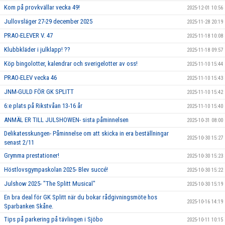
Kom på provkvällar vecka 49!
2025-12-01 10:56
Jullovsläger 27-29 december 2025
2025-11-28 20:19
PRAO-ELEVER V. 47
2025-11-18 10:08
Klubbkläder i julklapp! ??
2025-11-18 09:57
Köp bingolotter, kalendrar och sverigelotter av oss!
2025-11-10 15:44
PRAO-ELEV vecka 46
2025-11-10 15:43
JNM-GULD FÖR GK SPLITT
2025-11-10 15:42
6:e plats på Rikstvåan 13-16 år
2025-11-10 15:40
ANMÄL ER TILL JULSHOWEN- sista påminnelsen
2025-10-31 08:00
Delikatesskungen- Påminnelse om att skicka in era beställningar
2025-10-30 15:27
senast 2/11
Grymma prestationer!
2025-10-30 15:23
Höstlovsgympaskolan 2025- Blev succé!
2025-10-30 15:22
Julshow 2025- "The Splitt Musical"
2025-10-30 15:19
En bra deal för GK Splitt när du bokar rådgivningsmöte hos
2025-10-16 14:19
Sparbanken Skåne.
Tips på parkering på tävlingen i Sjöbo
2025-10-11 10:15