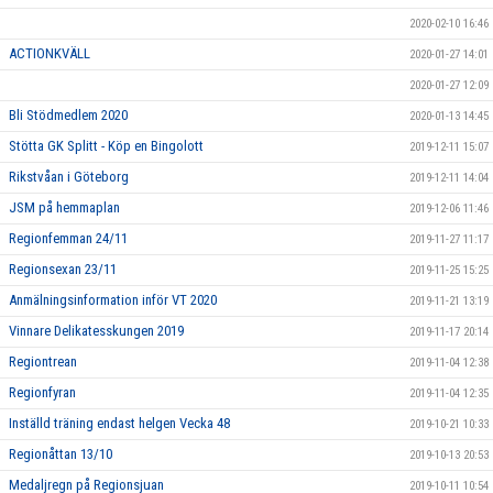
2020-02-10 16:46
ACTIONKVÄLL
2020-01-27 14:01
2020-01-27 12:09
Bli Stödmedlem 2020
2020-01-13 14:45
Stötta GK Splitt - Köp en Bingolott
2019-12-11 15:07
Rikstvåan i Göteborg
2019-12-11 14:04
JSM på hemmaplan
2019-12-06 11:46
Regionfemman 24/11
2019-11-27 11:17
Regionsexan 23/11
2019-11-25 15:25
Anmälningsinformation inför VT 2020
2019-11-21 13:19
Vinnare Delikatesskungen 2019
2019-11-17 20:14
Regiontrean
2019-11-04 12:38
Regionfyran
2019-11-04 12:35
Inställd träning endast helgen Vecka 48
2019-10-21 10:33
Regionåttan 13/10
2019-10-13 20:53
Medaljregn på Regionsjuan
2019-10-11 10:54