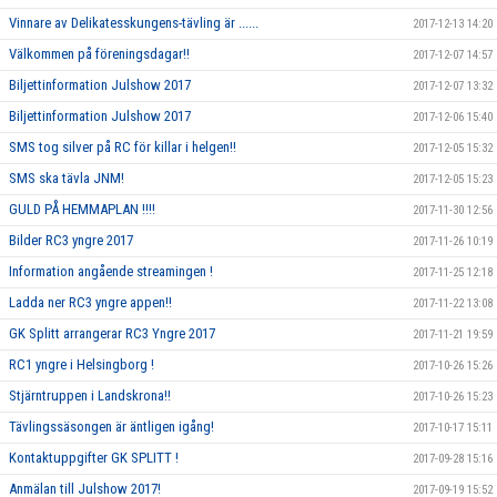
Vinnare av Delikatesskungens-tävling är ......
2017-12-13 14:20
Välkommen på föreningsdagar!!
2017-12-07 14:57
Biljettinformation Julshow 2017
2017-12-07 13:32
Biljettinformation Julshow 2017
2017-12-06 15:40
SMS tog silver på RC för killar i helgen!!
2017-12-05 15:32
SMS ska tävla JNM!
2017-12-05 15:23
GULD PÅ HEMMAPLAN !!!!
2017-11-30 12:56
Bilder RC3 yngre 2017
2017-11-26 10:19
Information angående streamingen !
2017-11-25 12:18
Ladda ner RC3 yngre appen!!
2017-11-22 13:08
GK Splitt arrangerar RC3 Yngre 2017
2017-11-21 19:59
RC1 yngre i Helsingborg !
2017-10-26 15:26
Stjärntruppen i Landskrona!!
2017-10-26 15:23
Tävlingssäsongen är äntligen igång!
2017-10-17 15:11
Kontaktuppgifter GK SPLITT !
2017-09-28 15:16
Anmälan till Julshow 2017!
2017-09-19 15:52