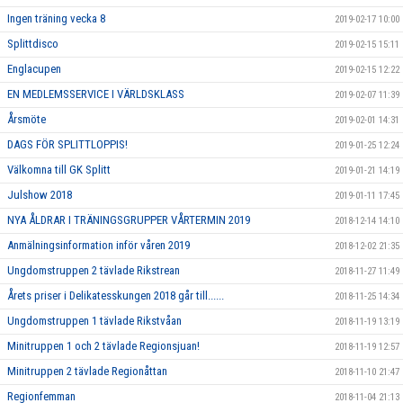
Ingen träning vecka 8
2019-02-17 10:00
Splittdisco
2019-02-15 15:11
Englacupen
2019-02-15 12:22
EN MEDLEMSSERVICE I VÄRLDSKLASS
2019-02-07 11:39
Årsmöte
2019-02-01 14:31
DAGS FÖR SPLITTLOPPIS!
2019-01-25 12:24
Välkomna till GK Splitt
2019-01-21 14:19
Julshow 2018
2019-01-11 17:45
NYA ÅLDRAR I TRÄNINGSGRUPPER VÅRTERMIN 2019
2018-12-14 14:10
Anmälningsinformation inför våren 2019
2018-12-02 21:35
Ungdomstruppen 2 tävlade Rikstrean
2018-11-27 11:49
Årets priser i Delikatesskungen 2018 går till......
2018-11-25 14:34
Ungdomstruppen 1 tävlade Rikstvåan
2018-11-19 13:19
Minitruppen 1 och 2 tävlade Regionsjuan!
2018-11-19 12:57
Minitruppen 2 tävlade Regionåttan
2018-11-10 21:47
Regionfemman
2018-11-04 21:13