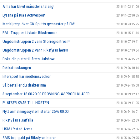
Alma har blivit månadens talang!
2018-11-02 11:00
Lyssna på Kia i Activesport
2018-11-02 10:55
Medaljregn över GK Splitts gymnaster på EM!
2018-10-23 15:25
RM - Truppen tävlade Riksfemman
2018-10-15 11:44
Ungdomstruppen 2 vann Storregiontrean!!
2018-10-07 19:41
Ungdomstruppen 2 Vann Riksfyran herr!!!
2018-10-07 19:34
Boka din plats till årets Julshow
2018-09-26 15:22
Delikatesskungen
2018-09-26 10:14
Intersport har medlemsveckor
2018-09-24 15:35
Så beställer du dräkter mm
2018-09-24 15:08
3 september 18.00-20.00 PROVNING AV PROFILKLÄDER
2018-08-19 12:17
PLATSER KVAR TILL HÖSTEN
2018-08-19 11:05
Nytt anmälningssystem startar 25/6 00:00
2018-06-24 16:01
Rikstvåan i Järfälla
2018-06-14 22:59
USM i Ystad Arena
2018-06-14 22:56
SMS tog guld på Riksfyran herrar
2018-05-16 09:25