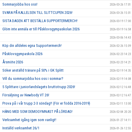
Sommarjobba hos oss!
2026-03-26 17:01
SVARA PÅ KALLELSEN TILL SLITTCUPEN 2026!
2026-03-26 15:01
SISTA DAGEN ATT BESTÄLLA SUPPORTERMERCH!
2026-03-19 17:00
Glöm inte anmäla er till Påsklovsgympaskolan 2026
2026-03-19 16:58
2026-03-06 14:43
Köp din alldeles egna Supportermerch!
2026-02-26 15:09
Påsklovsgympaskola 2026
2026-02-23 14:23
Årsmöte 2026
2026-02-23 14:21
Söker anställd tränare på 50% i GK Splitt
2026-02-19 14:35
Vill du sommarjobba hos oss i sommar?
2026-02-19 14:08
5 Splittare i juniorlandslagets bruttotrupp 2026!
2026-02-12 16:48
Försäljning av Newbody VT 26!
2026-02-12 16:47
Prova på i vår trupp 2-3 söndag!! (För er födda 2016-2019)
2026-02-11 13:00
HÄNG MED SOM DEMOGYMNAST PÅ LÖRDAG!
2026-02-04 20:20
Verksamhet igång igen som vanligt!
2026-01-27 14:11
Inställd verksamhet 26/1
2026-01-26 12:55