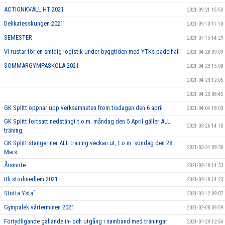
ACTIONKVÄLL HT 2021
2021-09-21 15:53
Delikatesskungen 2021!
2021-09-10 11:10
SEMESTER
2021-07-15 14:29
Vi rustar för en smidig logistik under byggtiden med YTKs padelhall
2021-04-28 09:09
SOMMARGYMPASKOLA 2021
2021-04-23 15:08
2021-04-23 12:05
2021-04-23 08:45
GK Splitt öppnar upp verksamheten from tisdagen den 6 april
2021-04-04 18:03
GK Splitt fortsatt nedstängt t.o.m. måndag den 5 April gäller ALL
2021-03-26 14:10
träning.
GK Splitt stänger ner ALL träning veckan ut, t.o.m. söndag den 28
2021-03-24 09:30
Mars.
Årsmöte
2021-02-18 14:33
Bli stödmedlem 2021
2021-02-18 14:23
Stötta Ysta´
2021-02-12 09:07
Gympalek vårterminen 2021
2021-02-08 09:59
Förtydligande gällande in- och utgång i samband med träningar
2021-01-29 12:54