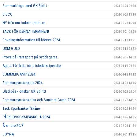
Sommarbingo med GK Splitt
2024-06-24 09:58
DISCO
2024-05-28 13:10
NY info om bokningsdatum
2024-05-23 16:40
TACK FÖR DENNA TERMINEN!
2024-05-21 08:58
Bokningsinformation till hösten 2024
2024-05-13 13:21
USM GULD
2024-05-13 08:52
Prova på Parasport på Syddagarna
2024-05-06 14:03
Agnes får årets idrottsledarstipendier
2024-04-19 09:54
SUMMERCAMP 2024
2024-04-12 10:12
Sommargympaskola 2024
2024-04-08 14:45
Glad påsk önskar GK Splitt!
2024-03-28 20:04
Sommargympaskolan och Summer Camp 2024
2024-03-22 14:57
Tack Sparbanken Skåne
2024-03-22 14:54
PÅSKLOVSGYMPASKOLA 2024
2024-02-26 14:05
Årsmöte 20/3
2024-02-23 11:54
JOYNA
2024-02-21 13:15