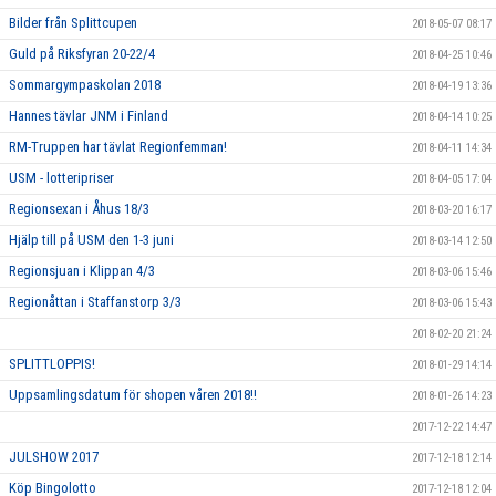
Bilder från Splittcupen
2018-05-07 08:17
Guld på Riksfyran 20-22/4
2018-04-25 10:46
Sommargympaskolan 2018
2018-04-19 13:36
Hannes tävlar JNM i Finland
2018-04-14 10:25
RM-Truppen har tävlat Regionfemman!
2018-04-11 14:34
USM - lotteripriser
2018-04-05 17:04
Regionsexan i Åhus 18/3
2018-03-20 16:17
Hjälp till på USM den 1-3 juni
2018-03-14 12:50
Regionsjuan i Klippan 4/3
2018-03-06 15:46
Regionåttan i Staffanstorp 3/3
2018-03-06 15:43
2018-02-20 21:24
SPLITTLOPPIS!
2018-01-29 14:14
Uppsamlingsdatum för shopen våren 2018!!
2018-01-26 14:23
2017-12-22 14:47
JULSHOW 2017
2017-12-18 12:14
Köp Bingolotto
2017-12-18 12:04