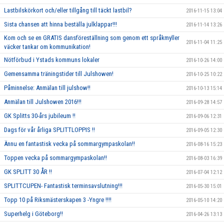
Lastbilskörkort och/eller tillgång till täckt lastbil?
2016-11-15 13:04
Sista chansen att hinna beställa julklappar!!!
2016-11-14 13:26
Kom och se en GRATIS dansföreställning som genom ett språkmyller
2016-11-04 11:25
väcker tankar om kommunikation!
Nötförbud i Ystads kommuns lokaler
2016-10-26 14:00
Gemensamma träningstider till Julshowen!
2016-10-25 10:22
Påminnelse: Anmälan till julshow!!
2016-10-13 15:14
Anmälan till Julshowen 2016!!!
2016-09-28 14:57
GK Splitts 30-års jubileum !!
2016-09-06 12:31
Dags för vår årliga SPLITTLOPPIS !!
2016-09-05 12:30
Ännu en fantastisk vecka på sommargympaskolan!!
2016-08-16 15:23
Toppen vecka på sommargympaskolan!!
2016-08-03 16:39
GK SPLITT 30 ÅR !!
2016-07-04 12:12
SPLITTCUPEN- Fantastisk terminsavslutning!!!
2016-05-30 15:01
Topp 10 på Riksmästerskapen 3 -Yngre !!!!
2016-05-10 14:20
Superhelg i Göteborg!!
2016-04-26 13:13