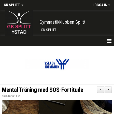
GK SPLITT
LOGGA IN
Gymnastikklubben Splitt
GK SPLITT
HEM
FÖRENINGEN
KONTAKT
BOKA PLATS HÄR
Mental Träning med SOS-Fortitude
<
>
INTRESSEANMÄLAN
2024-10-24 14:25
SHOP