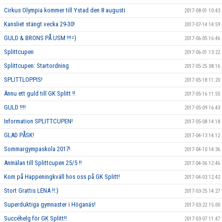
Cirkus Olympia kommer till Ystad den 8 augusti
2017-08-01 10:43
Kansliet stängt vecka 29-30!
2017-07-14 14:59
GULD & BRONS PÅ USM !!!=)
2017-06-05 16:46
Splittcupen
2017-06-01 13:22
Splittcupen: Startordning
2017-05-25 08:16
SPLITTLOPPIS!
2017-05-18 11:20
Ännu ett guld till GK Splitt !!
2017-05-16 11:55
GULD !!!!
2017-05-09 16:43
Information SPLITTCUPEN!
2017-05-08 14:18
GLAD PÅSK!
2017-04-13 14:12
Sommargympaskola 2017!
2017-04-10 14:36
Anmälan till Splittcupen 25/5 !!
2017-04-06 12:46
Kom på Happeningkväll hos oss på GK Splitt!
2017-04-03 12:42
Stort Grattis LENA !!:)
2017-03-25 14:27
Superduktiga gymnaster i Höganäs!
2017-03-22 15:00
Succéhelg för GK Splitt!!
2017-03-07 11:47