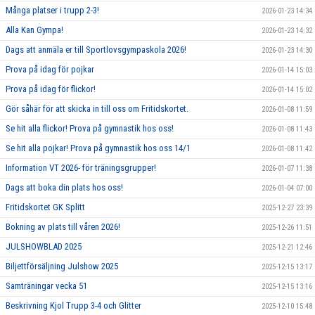
Många platser i trupp 2-3!
2026-01-23 14:34
Alla Kan Gympa!
2026-01-23 14:32
Dags att anmäla er till Sportlovsgympaskola 2026!
2026-01-23 14:30
Prova på idag för pojkar
2026-01-14 15:03
Prova på idag för flickor!
2026-01-14 15:02
Gör såhär för att skicka in till oss om Fritidskortet.
2026-01-08 11:59
Se hit alla flickor! Prova på gymnastik hos oss!
2026-01-08 11:43
Se hit alla pojkar! Prova på gymnastik hos oss 14/1
2026-01-08 11:42
Information VT 2026- för träningsgrupper!
2026-01-07 11:38
Dags att boka din plats hos oss!
2026-01-04 07:00
Fritidskortet GK Splitt
2025-12-27 23:39
Bokning av plats till våren 2026!
2025-12-26 11:51
JULSHOWBLAD 2025
2025-12-21 12:46
Biljettförsäljning Julshow 2025
2025-12-15 13:17
Samträningar vecka 51
2025-12-15 13:16
Beskrivning Kjol Trupp 3-4 och Glitter
2025-12-10 15:48