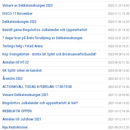
Vinnare av Delikatesskungen 2022
2022-11-23 10:44
DISCO 11 November
2022-11-11 15:28
Delikatesskungen 2022
2022-11-05 16:59
Beställ gärna Bingolottos Julkalender och Uppesittarlott
2022-11-01 14:20
7 dagar kvar på årets försäljning av Delikatesskungen
2022-10-31 22:07
Tävlings helg i Ystad Arena
2022-10-23 10:21
Köp Sverigelotten - stötta GK Splitt och Bröstcancerförbundet!
2022-09-28 16:14
Anmälan till HT-22
2022-06-02 11:55
GK Splitt söker en kanslist
2022-05-08 15:00
Årsmöte 2022
2022-02-10 11:14
ACTIONKVÄLL TISDAG 8 FEBRUARI 17.00-19.00
2022-02-07 14:36
Vinnare Delikatesskungen 2021
2021-11-20 09:05
Bingolottos Julkalender och uppesittarlott är här!!
2021-10-30 15:02
WEBBUKTIK ÖPPEN
2021-10-12 14:24
Anmälan till Julshow 2021
2021-10-12 14:17
Nya Restriktioner
2021-09-29 12:20