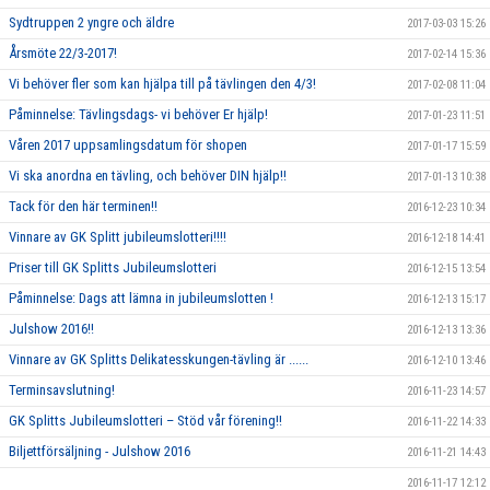
Sydtruppen 2 yngre och äldre
2017-03-03 15:26
Årsmöte 22/3-2017!
2017-02-14 15:36
Vi behöver fler som kan hjälpa till på tävlingen den 4/3!
2017-02-08 11:04
Påminnelse: Tävlingsdags- vi behöver Er hjälp!
2017-01-23 11:51
Våren 2017 uppsamlingsdatum för shopen
2017-01-17 15:59
Vi ska anordna en tävling, och behöver DIN hjälp!!
2017-01-13 10:38
Tack för den här terminen!!
2016-12-23 10:34
Vinnare av GK Splitt jubileumslotteri!!!!
2016-12-18 14:41
Priser till GK Splitts Jubileumslotteri
2016-12-15 13:54
Påminnelse: Dags att lämna in jubileumslotten !
2016-12-13 15:17
Julshow 2016!!
2016-12-13 13:36
Vinnare av GK Splitts Delikatesskungen-tävling är ......
2016-12-10 13:46
Terminsavslutning!
2016-11-23 14:57
GK Splitts Jubileumslotteri – Stöd vår förening!!
2016-11-22 14:33
Biljettförsäljning - Julshow 2016
2016-11-21 14:43
2016-11-17 12:12