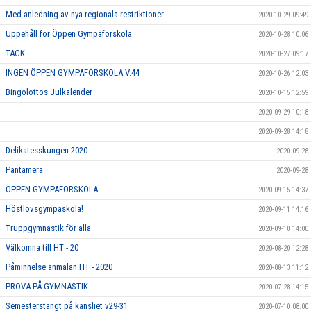
Med anledning av nya regionala restriktioner
2020-10-29 09:49
Uppehåll för Öppen Gympaförskola
2020-10-28 10:06
TACK
2020-10-27 09:17
INGEN ÖPPEN GYMPAFÖRSKOLA V.44
2020-10-26 12:03
Bingolottos Julkalender
2020-10-15 12:59
2020-09-29 10:18
2020-09-28 14:18
Delikatesskungen 2020
2020-09-28
Pantamera
2020-09-28
ÖPPEN GYMPAFÖRSKOLA
2020-09-15 14:37
Höstlovsgympaskola!
2020-09-11 14:16
Truppgymnastik för alla
2020-09-10 14:00
Välkomna till HT - 20
2020-08-20 12:28
Påminnelse anmälan HT - 2020
2020-08-13 11:12
PROVA PÅ GYMNASTIK
2020-07-28 14:15
Semesterstängt på kansliet v29-31
2020-07-10 08:00