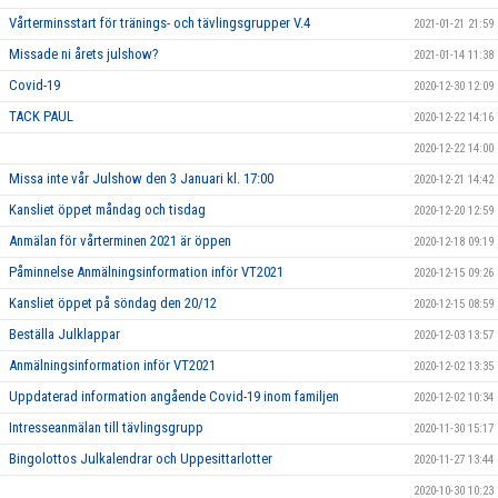
Vårterminsstart för tränings- och tävlingsgrupper V.4
2021-01-21 21:59
Missade ni årets julshow?
2021-01-14 11:38
Covid-19
2020-12-30 12:09
TACK PAUL
2020-12-22 14:16
2020-12-22 14:00
Missa inte vår Julshow den 3 Januari kl. 17:00
2020-12-21 14:42
Kansliet öppet måndag och tisdag
2020-12-20 12:59
Anmälan för vårterminen 2021 är öppen
2020-12-18 09:19
Påminnelse Anmälningsinformation inför VT2021
2020-12-15 09:26
Kansliet öppet på söndag den 20/12
2020-12-15 08:59
Beställa Julklappar
2020-12-03 13:57
Anmälningsinformation inför VT2021
2020-12-02 13:35
Uppdaterad information angående Covid-19 inom familjen
2020-12-02 10:34
Intresseanmälan till tävlingsgrupp
2020-11-30 15:17
Bingolottos Julkalendrar och Uppesittarlotter
2020-11-27 13:44
2020-10-30 10:23