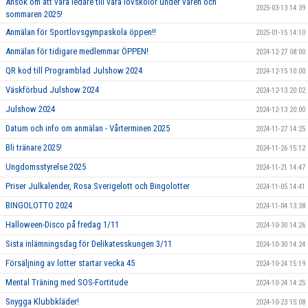
Ansök om att vara ledare till våra lovskolor under våren och
2025-03-13 14:39
sommaren 2025!
Anmälan för Sportlovsgympaskola öppen!!
2025-01-15 14:10
Anmälan för tidigare medlemmar ÖPPEN!
2024-12-27 08:00
QR kod till Programblad Julshow 2024
2024-12-15 10:00
Väskförbud Julshow 2024
2024-12-13 20:02
Julshow 2024
2024-12-13 20:00
Datum och info om anmälan - Vårterminen 2025
2024-11-27 14:25
Bli tränare 2025!
2024-11-26 15:12
Ungdomsstyrelse 2025
2024-11-21 14:47
Priser Julkalender, Rosa Sverigelott och Bingolotter
2024-11-05 14:41
BINGOLOTTO 2024
2024-11-04 13:38
Halloween-Disco på fredag 1/11
2024-10-30 14:26
Sista inlämningsdag för Delikatesskungen 3/11
2024-10-30 14:24
Försäljning av lotter startar vecka 45
2024-10-24 15:19
Mental Träning med SOS-Fortitude
2024-10-24 14:25
Snygga Klubbkläder!
2024-10-23 15:08