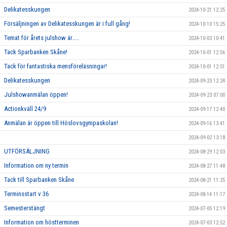
Delikatesskungen
2024-10-21 12:25
Försäljningen av Delikatesskungen är i full gång!
2024-10-10 15:25
Temat för årets julshow är…..
2024-10-03 10:41
Tack Sparbanken Skåne!
2024-10-01 12:56
Tack för fantastiska mensföreläsningar!
2024-10-01 12:51
Delikatesskungen
2024-09-23 12:24
Julshowanmälan öppen!
2024-09-23 07:00
Actionkväll 24/9
2024-09-17 12:40
Anmälan är öppen till Höslovsgympaskolan!
2024-09-16 13:41
2024-09-02 13:18
UTFÖRSÄLJNING
2024-08-29 12:03
Information om ny termin
2024-08-27 11:48
Tack till Sparbanken Skåne
2024-08-21 11:25
Terminsstart v 36
2024-08-14 11:17
Semesterstängt
2024-07-05 12:19
Information om höstterminen
2024-07-03 12:52