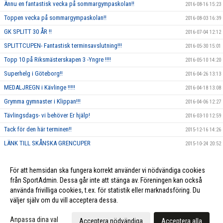
Ännu en fantastisk vecka på sommargympaskolan!!
2016-08-16 15:23
Toppen vecka på sommargympaskolan!!
2016-08-03 16:39
GK SPLITT 30 ÅR !!
2016-07-04 12:12
SPLITTCUPEN- Fantastisk terminsavslutning!!!
2016-05-30 15:01
Topp 10 på Riksmästerskapen 3 -Yngre !!!!
2016-05-10 14:20
Superhelg i Göteborg!!
2016-04-26 13:13
MEDALJREGN i Kävlinge !!!!!
2016-04-18 13:08
Grymma gymnaster i Klippan!!!
2016-04-06 12:27
Tävlingsdags- vi behöver Er hjälp!
2016-03-10 12:59
Tack för den här terminen!!
2015-12-16 14:26
LÄNK TILL SKÅNSKA GRENCUPER
2015-10-24 20:52
Rosa träning!
2015-10-01 23:17
För att hemsidan ska fungera korrekt använder vi nödvändiga cookies
Vi ska annordna en tävling, och behöver DIN hjälp!!
2015-09-10 13:26
från SportAdmin. Dessa går inte att stänga av. Föreningen kan också
använda frivilliga cookies, t.ex. för statistik eller marknadsföring. Du
väljer själv om du vill acceptera dessa.
Cookie-inställningar
Gå till Webbversion
Anpassa dina val
Acceptera nödvändiga
Acceptera alla