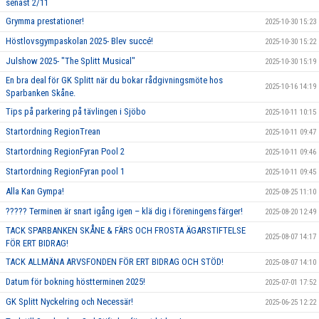
senast 2/11
Grymma prestationer!
2025-10-30 15:23
Höstlovsgympaskolan 2025- Blev succé!
2025-10-30 15:22
Julshow 2025- "The Splitt Musical"
2025-10-30 15:19
En bra deal för GK Splitt när du bokar rådgivningsmöte hos
2025-10-16 14:19
Sparbanken Skåne.
Tips på parkering på tävlingen i Sjöbo
2025-10-11 10:15
Startordning RegionTrean
2025-10-11 09:47
Startordning RegionFyran Pool 2
2025-10-11 09:46
Startordning RegionFyran pool 1
2025-10-11 09:45
Alla Kan Gympa!
2025-08-25 11:10
????? Terminen är snart igång igen – klä dig i föreningens färger!
2025-08-20 12:49
TACK SPARBANKEN SKÅNE & FÄRS OCH FROSTA ÄGARSTIFTELSE
2025-08-07 14:17
FÖR ERT BIDRAG!
TACK ALLMÄNA ARVSFONDEN FÖR ERT BIDRAG OCH STÖD!
2025-08-07 14:10
Datum för bokning höstterminen 2025!
2025-07-01 17:52
GK Splitt Nyckelring och Necessär!
2025-06-25 12:22