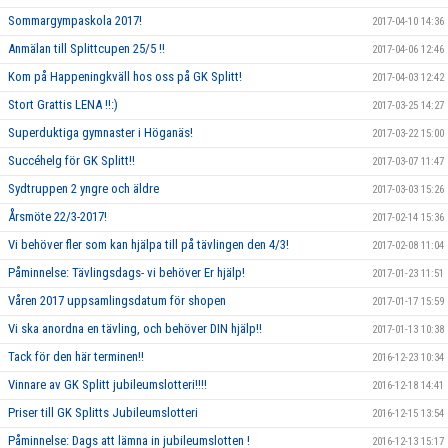
Sommargympaskola 2017!
2017-04-10 14:36
Anmälan till Splittcupen 25/5 !!
2017-04-06 12:46
Kom på Happeningkväll hos oss på GK Splitt!
2017-04-03 12:42
Stort Grattis LENA !!:)
2017-03-25 14:27
Superduktiga gymnaster i Höganäs!
2017-03-22 15:00
Succéhelg för GK Splitt!!
2017-03-07 11:47
Sydtruppen 2 yngre och äldre
2017-03-03 15:26
Årsmöte 22/3-2017!
2017-02-14 15:36
Vi behöver fler som kan hjälpa till på tävlingen den 4/3!
2017-02-08 11:04
Påminnelse: Tävlingsdags- vi behöver Er hjälp!
2017-01-23 11:51
Våren 2017 uppsamlingsdatum för shopen
2017-01-17 15:59
Vi ska anordna en tävling, och behöver DIN hjälp!!
2017-01-13 10:38
Tack för den här terminen!!
2016-12-23 10:34
Vinnare av GK Splitt jubileumslotteri!!!!
2016-12-18 14:41
Priser till GK Splitts Jubileumslotteri
2016-12-15 13:54
Påminnelse: Dags att lämna in jubileumslotten !
2016-12-13 15:17