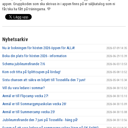
appen. Gruppkoden som ska skrivas in i appen finns på er säljkatalog som ni
får/ska ha fått på träningarna. 💜
Nyhetsarkiv
Nu är bokningen för hösten 2026 öppen för ALLA!
2026-07-09 14:35
Boka din plats för hösten 2026 - information
2026-06-29 15:39
Schema jubileumsfirande 7/6
2026-06-03 13:53
Kom och titta på Splittcupen på lördag!
2026-05-08 13:52
Sista chansen att säkra en biljett till Tosselilla den 7 juni!
2026-05-04 15:34
Vill du vara ledare i sommar?
2026-04-30 15:52
Anmäl er till Flipcamp vecka 27!
2026-04-30 15:10
Anmäl er till Sommargympaskolan vecka 26!
2026-04-30 15:09
Anmäl er till Summercamp vecka 25!
2026-04-30 15:08
Jubileumsfirande den 7 juni på Tosselilla - häng på!
2026-04-30 13:56
Sugen på att vara ledare på sommarens roliga läger på GK Splitt?