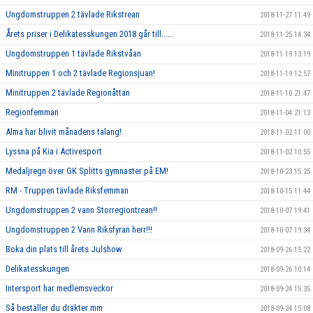
Ungdomstruppen 2 tävlade Rikstrean
2018-11-27 11:49
Årets priser i Delikatesskungen 2018 går till......
2018-11-25 14:34
Ungdomstruppen 1 tävlade Rikstvåan
2018-11-19 13:19
Minitruppen 1 och 2 tävlade Regionsjuan!
2018-11-19 12:57
Minitruppen 2 tävlade Regionåttan
2018-11-10 21:47
Regionfemman
2018-11-04 21:13
Alma har blivit månadens talang!
2018-11-02 11:00
Lyssna på Kia i Activesport
2018-11-02 10:55
Medaljregn över GK Splitts gymnaster på EM!
2018-10-23 15:25
RM - Truppen tävlade Riksfemman
2018-10-15 11:44
Ungdomstruppen 2 vann Storregiontrean!!
2018-10-07 19:41
Ungdomstruppen 2 Vann Riksfyran herr!!!
2018-10-07 19:34
Boka din plats till årets Julshow
2018-09-26 15:22
Delikatesskungen
2018-09-26 10:14
Intersport har medlemsveckor
2018-09-24 15:35
Så beställer du dräkter mm
2018-09-24 15:08