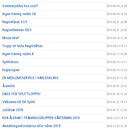
Sommarjobba hos oss!!!
2019-04-09 22:09
Ingen träning vecka 16!
2019-04-09 14:50
Regionfyran 31/3
2019-03-31 22:08
Regionfemman 30/3
2019-03-31 22:05
Missa inte!!
2019-03-18 12:36
Trupp vit tävla Regionåttan
2019-03-13 14:15
Ingen träning vecka 8
2019-02-17 10:00
Splittdisco
2019-02-15 15:11
Englacupen
2019-02-15 12:22
EN MEDLEMSSERVICE I VÄRLDSKLASS
2019-02-07 11:39
Årsmöte
2019-02-01 14:31
DAGS FÖR SPLITTLOPPIS!
2019-01-25 12:24
Välkomna till GK Splitt
2019-01-21 14:19
Julshow 2018
2019-01-11 17:45
NYA ÅLDRAR I TRÄNINGSGRUPPER VÅRTERMIN 2019
2018-12-14 14:10
Anmälningsinformation inför våren 2019
2018-12-02 21:35