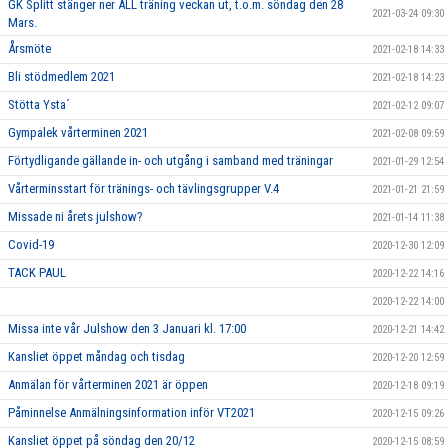
GK Splitt stänger ner ALL träning veckan ut, t.o.m. söndag den 28
2021-03-24 09:30
Mars.
Årsmöte
2021-02-18 14:33
Bli stödmedlem 2021
2021-02-18 14:23
Stötta Ysta´
2021-02-12 09:07
Gympalek vårterminen 2021
2021-02-08 09:59
Förtydligande gällande in- och utgång i samband med träningar
2021-01-29 12:54
Vårterminsstart för tränings- och tävlingsgrupper V.4
2021-01-21 21:59
Missade ni årets julshow?
2021-01-14 11:38
Covid-19
2020-12-30 12:09
TACK PAUL
2020-12-22 14:16
2020-12-22 14:00
Missa inte vår Julshow den 3 Januari kl. 17:00
2020-12-21 14:42
Kansliet öppet måndag och tisdag
2020-12-20 12:59
Anmälan för vårterminen 2021 är öppen
2020-12-18 09:19
Påminnelse Anmälningsinformation inför VT2021
2020-12-15 09:26
Kansliet öppet på söndag den 20/12
2020-12-15 08:59