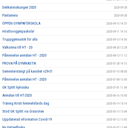
Delikatesskungen 2020
2020-09-28
Pantamera
2020-09-28
ÖPPEN GYMPAFÖRSKOLA
2020-09-15 14:37
Höstlovsgympaskola!
2020-09-11 14:16
Truppgymnastik för alla
2020-09-10 14:00
Välkomna till HT - 20
2020-08-20 12:28
Påminnelse anmälan HT - 2020
2020-08-13 11:12
PROVA PÅ GYMNASTIK
2020-07-28 14:15
Semesterstängt på kansliet v29-31
2020-07-10 08:00
Påminnelse anmälan HT - 2020
2020-07-08 15:00
GK Splitt kylväska
2020-07-01 11:04
Anmälan till HT-2020
2020-06-16 10:00
Träning Kristi himmelsfärds dag
2020-05-19 10:14
Stöd GK Splitt via Gräsroten
2020-05-13 13:04
Uppdaterad information Covid-19
2020-05-12 13:05
Ny Vattenflaska
2020-05-07 12:48