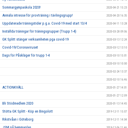
Sommargympaskola 2020!
2020-04-21 15:23
Anmäla intresse för provträning i tävlingsgrupp!
2020-04-20 16:35
Uppdaterade träningstider p.g.a. Covid-19 med start 13/4
2020-04-11 13:28
Inställda träningar för träningsgrupper (Trupp 1-4)
2020-03-28 09:06
GK Splitt stänger verksamheten pga covid-19
2020-03-13 12:24
Covid-19/Coronaviruset
2020-03-12 13:10
Dags för Påskläger för trupp 1-4
2020-03-10 15:01
2020-03-10 10:00
2020-02-24 13:37
2020-02-10 16:46
ACTIONKVÄLL
2020-01-27 14:01
2020-01-27 12:09
Bli Stödmedlem 2020
2020-01-13 14:45
Stötta GK Splitt - Köp en Bingolott
2019-12-11 15:07
Rikstvåan i Göteborg
2019-12-11 14:04
JSM på hemmaplan
2019-12-06 11:46