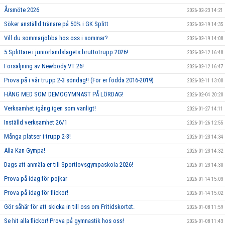
Årsmöte 2026
2026-02-23 14:21
Söker anställd tränare på 50% i GK Splitt
2026-02-19 14:35
Vill du sommarjobba hos oss i sommar?
2026-02-19 14:08
5 Splittare i juniorlandslagets bruttotrupp 2026!
2026-02-12 16:48
Försäljning av Newbody VT 26!
2026-02-12 16:47
Prova på i vår trupp 2-3 söndag!! (För er födda 2016-2019)
2026-02-11 13:00
HÄNG MED SOM DEMOGYMNAST PÅ LÖRDAG!
2026-02-04 20:20
Verksamhet igång igen som vanligt!
2026-01-27 14:11
Inställd verksamhet 26/1
2026-01-26 12:55
Många platser i trupp 2-3!
2026-01-23 14:34
Alla Kan Gympa!
2026-01-23 14:32
Dags att anmäla er till Sportlovsgympaskola 2026!
2026-01-23 14:30
Prova på idag för pojkar
2026-01-14 15:03
Prova på idag för flickor!
2026-01-14 15:02
Gör såhär för att skicka in till oss om Fritidskortet.
2026-01-08 11:59
Se hit alla flickor! Prova på gymnastik hos oss!
2026-01-08 11:43