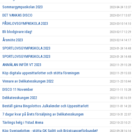
Sommargympaskolan 2023
2023-04-24 13:37
DET VANKAS DISCO
2023-03-17 13:07
PÅSKLOVSGYMPASKOLA 2023
2023-03-10 14:10
Bli blodgivare idag!
2023-02-17 12:29
Årsmöte 2023
2023-02-14 14:17
SPORTLOVSGYMPASKOLA 2023
2023-01-24 14:48
SPORTLOVSGYMPASKOLA 2023
2023-01-24 14:48
ANMÄLAN INFÖR VT 2023
2022-11-29 15:28
Köp digitala uppesittarlotter och stötta föreningen
2022-11-29 15:03
Vinnare av Delikatesskungen 2022
2022-11-23 10:44
DISCO 11 November
2022-11-11 15:28
Delikatesskungen 2022
2022-11-05 16:59
Beställ gärna Bingolottos Julkalender och Uppesittarlott
2022-11-01 14:20
7 dagar kvar på årets försäljning av Delikatesskungen
2022-10-31 22:07
Tävlings helg i Ystad Arena
2022-10-23 10:21
Köp Sverigelotten - stötta GK Splitt och Bröstcancerförbundet!
2022-09-28 16:14