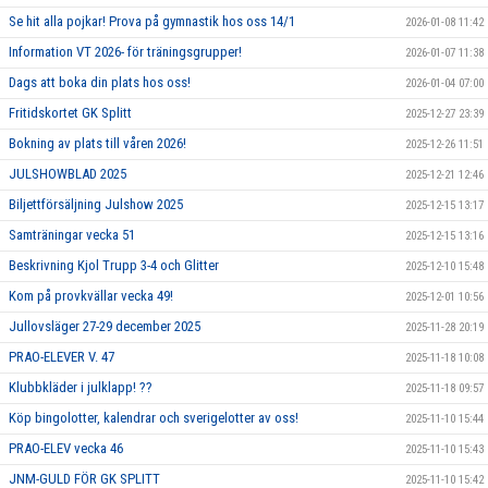
Se hit alla pojkar! Prova på gymnastik hos oss 14/1
2026-01-08 11:42
Information VT 2026- för träningsgrupper!
2026-01-07 11:38
Dags att boka din plats hos oss!
2026-01-04 07:00
Fritidskortet GK Splitt
2025-12-27 23:39
Bokning av plats till våren 2026!
2025-12-26 11:51
JULSHOWBLAD 2025
2025-12-21 12:46
Biljettförsäljning Julshow 2025
2025-12-15 13:17
Samträningar vecka 51
2025-12-15 13:16
Beskrivning Kjol Trupp 3-4 och Glitter
2025-12-10 15:48
Kom på provkvällar vecka 49!
2025-12-01 10:56
Jullovsläger 27-29 december 2025
2025-11-28 20:19
PRAO-ELEVER V. 47
2025-11-18 10:08
Klubbkläder i julklapp! ??
2025-11-18 09:57
Köp bingolotter, kalendrar och sverigelotter av oss!
2025-11-10 15:44
PRAO-ELEV vecka 46
2025-11-10 15:43
JNM-GULD FÖR GK SPLITT
2025-11-10 15:42