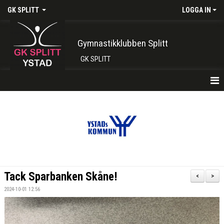
GK SPLITT
LOGGA IN
Gymnastikklubben Splitt
GK SPLITT
HEM
FÖRENINGEN
KONTAKT
BOKA PLATS HÄR
Tack Sparbanken Skåne!
<
>
INTRESSEANMÄLAN
2024-10-01 12:56
SHOP