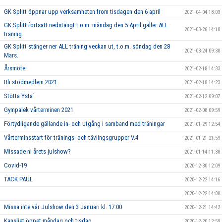
GK Splitt öppnar upp verksamheten from tisdagen den 6 april
2021-04-04 18:03
GK Splitt fortsatt nedstängt t.o.m. måndag den 5 April gäller ALL
2021-03-26 14:10
träning.
GK Splitt stänger ner ALL träning veckan ut, t.o.m. söndag den 28
2021-03-24 09:30
Mars.
Årsmöte
2021-02-18 14:33
Bli stödmedlem 2021
2021-02-18 14:23
Stötta Ysta´
2021-02-12 09:07
Gympalek vårterminen 2021
2021-02-08 09:59
Förtydligande gällande in- och utgång i samband med träningar
2021-01-29 12:54
Vårterminsstart för tränings- och tävlingsgrupper V.4
2021-01-21 21:59
Missade ni årets julshow?
2021-01-14 11:38
Covid-19
2020-12-30 12:09
TACK PAUL
2020-12-22 14:16
2020-12-22 14:00
Missa inte vår Julshow den 3 Januari kl. 17:00
2020-12-21 14:42
Kansliet öppet måndag och tisdag
2020-12-20 12:59