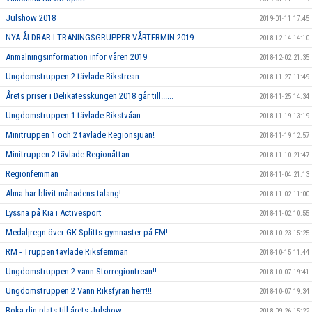
Julshow 2018
2019-01-11 17:45
NYA ÅLDRAR I TRÄNINGSGRUPPER VÅRTERMIN 2019
2018-12-14 14:10
Anmälningsinformation inför våren 2019
2018-12-02 21:35
Ungdomstruppen 2 tävlade Rikstrean
2018-11-27 11:49
Årets priser i Delikatesskungen 2018 går till......
2018-11-25 14:34
Ungdomstruppen 1 tävlade Rikstvåan
2018-11-19 13:19
Minitruppen 1 och 2 tävlade Regionsjuan!
2018-11-19 12:57
Minitruppen 2 tävlade Regionåttan
2018-11-10 21:47
Regionfemman
2018-11-04 21:13
Alma har blivit månadens talang!
2018-11-02 11:00
Lyssna på Kia i Activesport
2018-11-02 10:55
Medaljregn över GK Splitts gymnaster på EM!
2018-10-23 15:25
RM - Truppen tävlade Riksfemman
2018-10-15 11:44
Ungdomstruppen 2 vann Storregiontrean!!
2018-10-07 19:41
Ungdomstruppen 2 Vann Riksfyran herr!!!
2018-10-07 19:34
Boka din plats till årets Julshow
2018-09-26 15:22