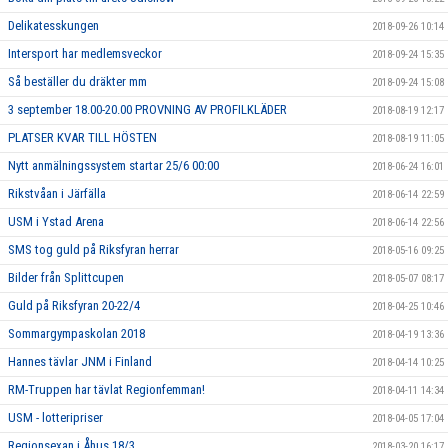
Delikatesskungen
2018-09-26 10:14
Intersport har medlemsveckor
2018-09-24 15:35
Så beställer du dräkter mm
2018-09-24 15:08
3 september 18.00-20.00 PROVNING AV PROFILKLÄDER
2018-08-19 12:17
PLATSER KVAR TILL HÖSTEN
2018-08-19 11:05
Nytt anmälningssystem startar 25/6 00:00
2018-06-24 16:01
Rikstvåan i Järfälla
2018-06-14 22:59
USM i Ystad Arena
2018-06-14 22:56
SMS tog guld på Riksfyran herrar
2018-05-16 09:25
Bilder från Splittcupen
2018-05-07 08:17
Guld på Riksfyran 20-22/4
2018-04-25 10:46
Sommargympaskolan 2018
2018-04-19 13:36
Hannes tävlar JNM i Finland
2018-04-14 10:25
RM-Truppen har tävlat Regionfemman!
2018-04-11 14:34
USM - lotteripriser
2018-04-05 17:04
Regionsexan i Åhus 18/3
2018-03-20 16:17