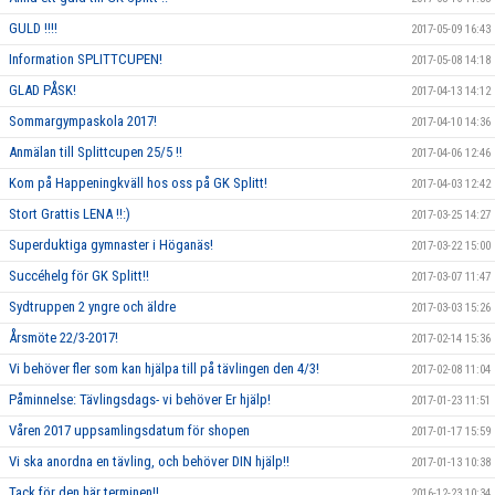
GULD !!!!
2017-05-09 16:43
Information SPLITTCUPEN!
2017-05-08 14:18
GLAD PÅSK!
2017-04-13 14:12
Sommargympaskola 2017!
2017-04-10 14:36
Anmälan till Splittcupen 25/5 !!
2017-04-06 12:46
Kom på Happeningkväll hos oss på GK Splitt!
2017-04-03 12:42
Stort Grattis LENA !!:)
2017-03-25 14:27
Superduktiga gymnaster i Höganäs!
2017-03-22 15:00
Succéhelg för GK Splitt!!
2017-03-07 11:47
Sydtruppen 2 yngre och äldre
2017-03-03 15:26
Årsmöte 22/3-2017!
2017-02-14 15:36
Vi behöver fler som kan hjälpa till på tävlingen den 4/3!
2017-02-08 11:04
Påminnelse: Tävlingsdags- vi behöver Er hjälp!
2017-01-23 11:51
Våren 2017 uppsamlingsdatum för shopen
2017-01-17 15:59
Vi ska anordna en tävling, och behöver DIN hjälp!!
2017-01-13 10:38
Tack för den här terminen!!
2016-12-23 10:34