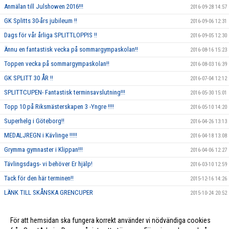
Anmälan till Julshowen 2016!!!
2016-09-28 14:57
GK Splitts 30-års jubileum !!
2016-09-06 12:31
Dags för vår årliga SPLITTLOPPIS !!
2016-09-05 12:30
Ännu en fantastisk vecka på sommargympaskolan!!
2016-08-16 15:23
Toppen vecka på sommargympaskolan!!
2016-08-03 16:39
GK SPLITT 30 ÅR !!
2016-07-04 12:12
SPLITTCUPEN- Fantastisk terminsavslutning!!!
2016-05-30 15:01
Topp 10 på Riksmästerskapen 3 -Yngre !!!!
2016-05-10 14:20
Superhelg i Göteborg!!
2016-04-26 13:13
MEDALJREGN i Kävlinge !!!!!
2016-04-18 13:08
Grymma gymnaster i Klippan!!!
2016-04-06 12:27
Tävlingsdags- vi behöver Er hjälp!
2016-03-10 12:59
Tack för den här terminen!!
2015-12-16 14:26
LÄNK TILL SKÅNSKA GRENCUPER
2015-10-24 20:52
Rosa träning!
2015-10-01 23:17
För att hemsidan ska fungera korrekt använder vi nödvändiga cookies
Vi ska annordna en tävling, och behöver DIN hjälp!!
2015-09-10 13:26