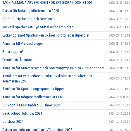
TACK ALLMÄNA ARVSFONDEN FÖR ERT BIDRAG OCH STÖD!
2025-08-07 14:10
Datum för bokning höstterminen 2025!
2025-07-01 17:52
GK Splitt Nyckelring och Necessär!
2025-06-25 12:22
Tack till Sparbanken Syd Stiftelse för ert bidrag!
2025-06-23 14:12
Lycke tog emot Sparbanken Skånes Idrottsledarstipendie!
2025-05-15 15:14
Anmäl er till Visionshelegen!
2025-05-15 15:12
Rosa Lappen!
2025-05-15 15:07
Extrainsatt Årsmöte
2025-05-14 12:07
Anmälan för Summercamp och Sommargympaskolan 2025 är öppen!
2025-03-31 13:15
Ansök om att vara ledare till våra lovskolor under våren och
2025-03-13 14:39
sommaren 2025!
Anmälan för Sportlovsgympaskola öppen!!
2025-01-15 14:10
Anmälan för tidigare medlemmar ÖPPEN!
2024-12-27 08:00
QR kod till Programblad Julshow 2024
2024-12-15 10:00
Väskförbud Julshow 2024
2024-12-13 20:02
Julshow 2024
2024-12-13 20:00
Datum och info om anmälan - Vårterminen 2025
2024-11-27 14:25