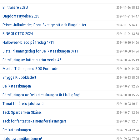
Bli tränare 2025!
2024-11-26 15:12
Ungdomsstyrelse 2025
2024-11-21 14:47
Priser Julkalender, Rosa Sverigelott och Bingolotter
2024-11-05 14:41
BINGOLOTTO 2024
2024-11-04 13:38
Halloween-Disco på fredag 1/11
2024-10-30 14:26
Sista inlämningsdag för Delikatesskungen 3/11
2024-10-30 14:24
Försäljning av lotter startar vecka 45
2024-10-24 15:19
Mental Träning med SOS-Fortitude
2024-10-24 14:25
Snygga Klubbkläder!
2024-10-23 15:08
Delikatesskungen
2024-10-21 12:25
Försäljningen av Delikatesskungen är i full gång!
2024-10-10 15:25
Temat för årets julshow är…..
2024-10-03 10:41
Tack Sparbanken Skåne!
2024-10-01 12:56
Tack för fantastiska mensföreläsningar!
2024-10-01 12:51
Delikatesskungen
2024-09-23 12:24
Julshowanmälan öppen!
2024-09-23 07:00