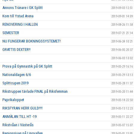
Annons Tränare i GK Splitt
2019-09-03 12:51
Kom till Ystad Arena
2019-09-01 14:09
RENOVERING I HALLEN
2019-08-26 11:58
SEMESTER
2019-07-21 21:14
NU FUNGERAR BOKNINGSSYSTEMET!
2019-06-24 10:21
GRATTIS DEXTER!!
2019-06-05 20:37
2019-06-03 13:02
Prova på Gymnastik på GK Splitt
2019-05-29 16:16
Nationaldagen 6/6
2019-05-29 13:13
Splittcupen 2019
2019-05-28 11:37
Rikstruppen tävlade FINAL på Riksfemman
2019-05-20 11:44
Paprikaloppet
2019-05-18 22:50
RIKSFYRAN HERR GULD!!!!
2019-05-13 12:23
ANMÄLAN TILL HT -19
2019-05-11 22:27
Rikstvåan i Västerås
2019-05-07 15:07
Regionsjuan på Lingvallen
2019-05-01 15:01