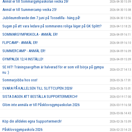
Anmäl er till Sommargympaskolan vecka 26!
2026-04-30 15:09
Anmäl er till Summercamp vecka 25!
2026-04-30 15:08
Jubileumsfirande den 7 juni på Tosselilla - häng på!
2026-04-30 13:56
Sugen på att vara ledare på sommarens roliga läger på GK Splitt?
2026-04-13 18:25
SOMMARGYMPASKOLA - ANMÄL ER!
2026-04-09 16:11
FLIPCAMP - ANMÄL ER!
2026-04-09 16:10
SUMMERCAMP - ANMÄL ER!
2026-04-09 16:09
GYMPALEK 12/4 INSTÄLLD!
2026-04-09 15:09
SE HIT! Träningsavgiften är halverad för er som vill börja på gympa
2026-03-27 14:13
nu :)
Sommarjobba hos oss!
2026-03-26 17:01
SVARA PÅ KALLELSEN TILL SLITTCUPEN 2026!
2026-03-26 15:01
SISTA DAGEN ATT BESTÄLLA SUPPORTERMERCH!
2026-03-19 17:00
Glöm inte anmäla er till Påsklovsgympaskolan 2026
2026-03-19 16:58
2026-03-06 14:43
Köp din alldeles egna Supportermerch!
2026-02-26 15:09
Påsklovsgympaskola 2026
2026-02-23 14:23