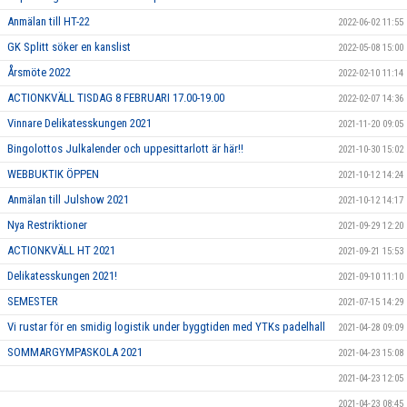
Anmälan till HT-22
2022-06-02 11:55
GK Splitt söker en kanslist
2022-05-08 15:00
Årsmöte 2022
2022-02-10 11:14
ACTIONKVÄLL TISDAG 8 FEBRUARI 17.00-19.00
2022-02-07 14:36
Vinnare Delikatesskungen 2021
2021-11-20 09:05
Bingolottos Julkalender och uppesittarlott är här!!
2021-10-30 15:02
WEBBUKTIK ÖPPEN
2021-10-12 14:24
Anmälan till Julshow 2021
2021-10-12 14:17
Nya Restriktioner
2021-09-29 12:20
ACTIONKVÄLL HT 2021
2021-09-21 15:53
Delikatesskungen 2021!
2021-09-10 11:10
SEMESTER
2021-07-15 14:29
Vi rustar för en smidig logistik under byggtiden med YTKs padelhall
2021-04-28 09:09
SOMMARGYMPASKOLA 2021
2021-04-23 15:08
2021-04-23 12:05
2021-04-23 08:45