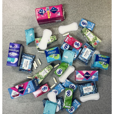
GRUPPER OCH TIDER
STÖDMEDLEM
SPONSRING
FRÅGOR & SVAR
FUNKTIONÄRER
FRITIDSKORTET