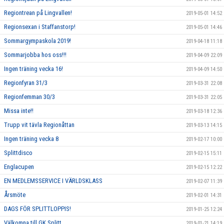
Regiontrean på Lingvallen!
2019-05-01 14:52
Regionsexan i Staffanstorp!
2019-05-01 14:46
Sommargympaskola 2019!
2019-04-18 11:18
Sommarjobba hos oss!!!
2019-04-09 22:09
Ingen träning vecka 16!
2019-04-09 14:50
Regionfyran 31/3
2019-03-31 22:08
Regionfemman 30/3
2019-03-31 22:05
Missa inte!!
2019-03-18 12:36
Trupp vit tävla Regionåttan
2019-03-13 14:15
Ingen träning vecka 8
2019-02-17 10:00
Splittdisco
2019-02-15 15:11
Englacupen
2019-02-15 12:22
EN MEDLEMSSERVICE I VÄRLDSKLASS
2019-02-07 11:39
Årsmöte
2019-02-01 14:31
DAGS FÖR SPLITTLOPPIS!
2019-01-25 12:24
Välkomna till GK Splitt
2019-01-21 14:19