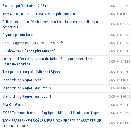
6:e plats på Rikstvåan 13-16 år
2025-11-10 15:40
ANMÄL ER TILL JULSHOWEN- sista påminnelsen
2025-10-31 08:00
Delikatesskungen- Påminnelse om att skicka in era beställningar
2025-10-30 15:27
senast 2/11
Grymma prestationer!
2025-10-30 15:23
Höstlovsgympaskolan 2025- Blev succé!
2025-10-30 15:22
Julshow 2025- "The Splitt Musical"
2025-10-30 15:19
En bra deal för GK Splitt när du bokar rådgivningsmöte hos
2025-10-16 14:19
Sparbanken Skåne.
Tips på parkering på tävlingen i Sjöbo
2025-10-11 10:15
Startordning RegionTrean
2025-10-11 09:47
Startordning RegionFyran Pool 2
2025-10-11 09:46
Startordning RegionFyran pool 1
2025-10-11 09:45
Alla Kan Gympa!
2025-08-25 11:10
????? Terminen är snart igång igen – klä dig i föreningens färger!
2025-08-20 12:49
TACK SPARBANKEN SKÅNE & FÄRS OCH FROSTA ÄGARSTIFTELSE
2025-08-07 14:17
FÖR ERT BIDRAG!