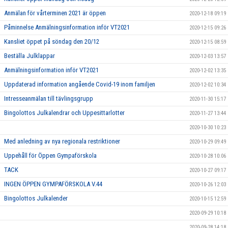
Anmälan för vårterminen 2021 är öppen
2020-12-18 09:19
Påminnelse Anmälningsinformation inför VT2021
2020-12-15 09:26
Kansliet öppet på söndag den 20/12
2020-12-15 08:59
Beställa Julklappar
2020-12-03 13:57
Anmälningsinformation inför VT2021
2020-12-02 13:35
Uppdaterad information angående Covid-19 inom familjen
2020-12-02 10:34
Intresseanmälan till tävlingsgrupp
2020-11-30 15:17
Bingolottos Julkalendrar och Uppesittarlotter
2020-11-27 13:44
2020-10-30 10:23
Med anledning av nya regionala restriktioner
2020-10-29 09:49
Uppehåll för Öppen Gympaförskola
2020-10-28 10:06
TACK
2020-10-27 09:17
INGEN ÖPPEN GYMPAFÖRSKOLA V.44
2020-10-26 12:03
Bingolottos Julkalender
2020-10-15 12:59
2020-09-29 10:18
2020-09-28 14:18