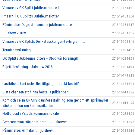
Vinnare av GK Splitt jubileumslotteri!!!!
2016-12-18 14:41
Priser till GK Splitts Jubileumslotteri
2016-12-15 13:54
Påminnelse: Dags att lämna in jubileumslotten !
2016-12-13 15:17
Julshow 2016!!
2016-12-13 13:36
Vinnare av GK Splitts Delikatesskungen-tävling är ......
2016-12-10 13:46
Terminsavslutning!
2016-11-23 14:57
GK Splitts Jubileumslotteri – Stöd vår förening!!
2016-11-22 14:33
Biljettförsäljning - Julshow 2016
2016-11-21 14:43
2016-11-17 12:12
Lastbilskörkort och/eller tillgång till täckt lastbil?
2016-11-15 13:04
Sista chansen att hinna beställa julklappar!!!
2016-11-14 13:26
Kom och se en GRATIS dansföreställning som genom ett språkmyller
2016-11-04 11:25
väcker tankar om kommunikation!
Nötförbud i Ystads kommuns lokaler
2016-10-26 14:00
Gemensamma träningstider till Julshowen!
2016-10-25 10:22
Påminnelse: Anmälan till julshow!!
2016-10-13 15:14