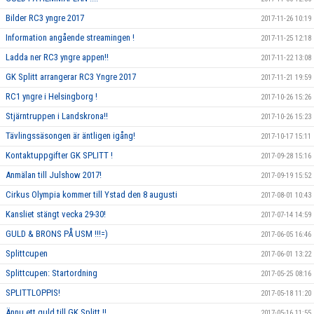
Bilder RC3 yngre 2017
2017-11-26 10:19
Information angående streamingen !
2017-11-25 12:18
Ladda ner RC3 yngre appen!!
2017-11-22 13:08
GK Splitt arrangerar RC3 Yngre 2017
2017-11-21 19:59
RC1 yngre i Helsingborg !
2017-10-26 15:26
Stjärntruppen i Landskrona!!
2017-10-26 15:23
Tävlingssäsongen är äntligen igång!
2017-10-17 15:11
Kontaktuppgifter GK SPLITT !
2017-09-28 15:16
Anmälan till Julshow 2017!
2017-09-19 15:52
Cirkus Olympia kommer till Ystad den 8 augusti
2017-08-01 10:43
Kansliet stängt vecka 29-30!
2017-07-14 14:59
GULD & BRONS PÅ USM !!!=)
2017-06-05 16:46
Splittcupen
2017-06-01 13:22
Splittcupen: Startordning
2017-05-25 08:16
SPLITTLOPPIS!
2017-05-18 11:20
Ännu ett guld till GK Splitt !!
2017-05-16 11:55