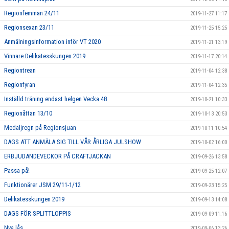
Regionfemman 24/11
2019-11-27 11:17
Regionsexan 23/11
2019-11-25 15:25
Anmälningsinformation inför VT 2020
2019-11-21 13:19
Vinnare Delikatesskungen 2019
2019-11-17 20:14
Regiontrean
2019-11-04 12:38
Regionfyran
2019-11-04 12:35
Inställd träning endast helgen Vecka 48
2019-10-21 10:33
Regionåttan 13/10
2019-10-13 20:53
Medaljregn på Regionsjuan
2019-10-11 10:54
DAGS ATT ANMÄLA SIG TILL VÅR ÅRLIGA JULSHOW
2019-10-02 16:00
ERBJUDANDEVECKOR PÅ CRAFTJACKAN
2019-09-26 13:58
Passa på!
2019-09-25 12:07
Funktionärer JSM 29/11-1/12
2019-09-23 15:25
Delikatesskungen 2019
2019-09-13 14:08
DAGS FÖR SPLITTLOPPIS
2019-09-09 11:16
Nya lås
2019-09-06 13:26