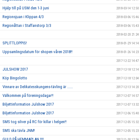
Hjälp till på USM den 1-3 juni
2018-03-14 12:50
Regionsjuan i Klippan 4/3
2018-03-06 15:46
Regionåttan i Staffanstorp 3/3
2018-03-06 15:43
2018-02-20 21:24
SPLITTLOPPIS!
2018-01-29 14:14
Uppsamlingsdatum för shopen våren 2018!!
2018-01-26 14:23
2017-12-22 14:47
JULSHOW 2017
2017-12-18 12:14
Köp Bingolotto
2017-12-18 12:04
Vinnare av Delikatesskungens-tävling är ......
2017-12-13 14:20
Välkommen på föreningsdagar!!
2017-12-07 14:57
Biljettinformation Julshow 2017
2017-12-07 13:32
Biljettinformation Julshow 2017
2017-12-06 15:40
SMS tog silver på RC för killar i helgen!!
2017-12-05 15:32
SMS ska tävla JNM!
2017-12-05 15:23
GULD PÅ HEMMAPLAN !!!!
2017-11-30 12:56