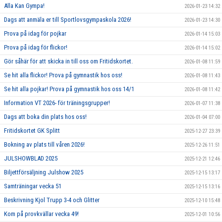
Alla Kan Gympa!
2026-01-23 14:32
Dags att anmäla er till Sportlovsgympaskola 2026!
2026-01-23 14:30
Prova på idag för pojkar
2026-01-14 15:03
Prova på idag för flickor!
2026-01-14 15:02
Gör såhär för att skicka in till oss om Fritidskortet.
2026-01-08 11:59
Se hit alla flickor! Prova på gymnastik hos oss!
2026-01-08 11:43
Se hit alla pojkar! Prova på gymnastik hos oss 14/1
2026-01-08 11:42
Information VT 2026- för träningsgrupper!
2026-01-07 11:38
Dags att boka din plats hos oss!
2026-01-04 07:00
Fritidskortet GK Splitt
2025-12-27 23:39
Bokning av plats till våren 2026!
2025-12-26 11:51
JULSHOWBLAD 2025
2025-12-21 12:46
Biljettförsäljning Julshow 2025
2025-12-15 13:17
Samträningar vecka 51
2025-12-15 13:16
Beskrivning Kjol Trupp 3-4 och Glitter
2025-12-10 15:48
Kom på provkvällar vecka 49!
2025-12-01 10:56