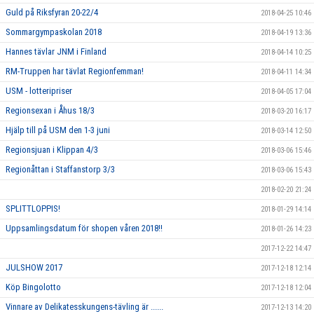
Guld på Riksfyran 20-22/4
2018-04-25 10:46
Sommargympaskolan 2018
2018-04-19 13:36
Hannes tävlar JNM i Finland
2018-04-14 10:25
RM-Truppen har tävlat Regionfemman!
2018-04-11 14:34
USM - lotteripriser
2018-04-05 17:04
Regionsexan i Åhus 18/3
2018-03-20 16:17
Hjälp till på USM den 1-3 juni
2018-03-14 12:50
Regionsjuan i Klippan 4/3
2018-03-06 15:46
Regionåttan i Staffanstorp 3/3
2018-03-06 15:43
2018-02-20 21:24
SPLITTLOPPIS!
2018-01-29 14:14
Uppsamlingsdatum för shopen våren 2018!!
2018-01-26 14:23
2017-12-22 14:47
JULSHOW 2017
2017-12-18 12:14
Köp Bingolotto
2017-12-18 12:04
Vinnare av Delikatesskungens-tävling är ......
2017-12-13 14:20