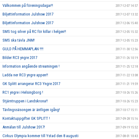
Välkommen på föreningsdagar!!
2017-12-07 14:57
Biljettinformation Julshow 2017
2017-12-07 13:32
Biljettinformation Julshow 2017
2017-12-06 15:40
SMS tog silver på RC för killar i helgen!!
2017-12-05 15:32
SMS ska tävla JNM!
2017-12-05 15:23
GULD PÅ HEMMAPLAN !!!!
2017-11-30 12:56
Bilder RC3 yngre 2017
2017-11-26 10:19
Information angående streamingen !
2017-11-25 12:18
Ladda ner RC3 yngre appen!!
2017-11-22 13:08
GK Splitt arrangerar RC3 Yngre 2017
2017-11-21 19:59
RC1 yngre i Helsingborg !
2017-10-26 15:26
Stjärntruppen i Landskrona!!
2017-10-26 15:23
Tävlingssäsongen är äntligen igång!
2017-10-17 15:11
Kontaktuppgifter GK SPLITT !
2017-09-28 15:16
Anmälan till Julshow 2017!
2017-09-19 15:52
Cirkus Olympia kommer till Ystad den 8 augusti
2017-08-01 10:43