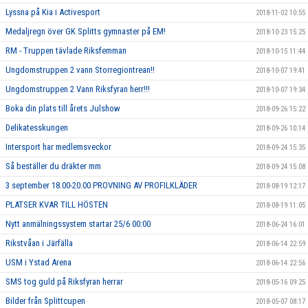
Lyssna på Kia i Activesport
2018-11-02 10:55
Medaljregn över GK Splitts gymnaster på EM!
2018-10-23 15:25
RM - Truppen tävlade Riksfemman
2018-10-15 11:44
Ungdomstruppen 2 vann Storregiontrean!!
2018-10-07 19:41
Ungdomstruppen 2 Vann Riksfyran herr!!!
2018-10-07 19:34
Boka din plats till årets Julshow
2018-09-26 15:22
Delikatesskungen
2018-09-26 10:14
Intersport har medlemsveckor
2018-09-24 15:35
Så beställer du dräkter mm
2018-09-24 15:08
3 september 18.00-20.00 PROVNING AV PROFILKLÄDER
2018-08-19 12:17
PLATSER KVAR TILL HÖSTEN
2018-08-19 11:05
Nytt anmälningssystem startar 25/6 00:00
2018-06-24 16:01
Rikstvåan i Järfälla
2018-06-14 22:59
USM i Ystad Arena
2018-06-14 22:56
SMS tog guld på Riksfyran herrar
2018-05-16 09:25
Bilder från Splittcupen
2018-05-07 08:17