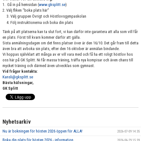
1. Gå in på hemsidan (
www.gksplitt.se
)
2. Välj fliken “boka plats här”
Välj gruppen Övrigt och Höstlovsgympaskolan
Följ instruktionerna och boka din plats
Tänk på att platserna kan ta slut fort, vi kan därför inte garantera att alla som vill får
en plats. Först till kvarn kommer därför att gälla.
Sista anmälningsdagen om det finns platser över är den 16/10. Det går fram till detta
även bra att avboka sin plats, efter den 16 oktober är anmälan bindande.
Vi hoppas självklart att många av er vill vara med och få ha ett roligt höstlov hos
oss här på GK Splitt. Ni får massa träning, träffa nya kompisar och även chans till
mycket träning och därmed även utvecklas som gymnast.
Vid frågor kontakta:
Kansli@gksplitt.se
Bästa hälsningar,
GK Splitt
Nyhetsarkiv
Nu är bokningen för hösten 2026 öppen för ALLA!
2026-07-09 14:35
Boka din plats för hösten 2026 - information
2026-06-29 15:39