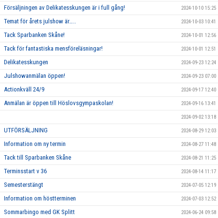
Försäljningen av Delikatesskungen är i full gång!
2024-10-10 15:25
Temat för årets julshow är…..
2024-10-03 10:41
Tack Sparbanken Skåne!
2024-10-01 12:56
Tack för fantastiska mensföreläsningar!
2024-10-01 12:51
Delikatesskungen
2024-09-23 12:24
Julshowanmälan öppen!
2024-09-23 07:00
Actionkväll 24/9
2024-09-17 12:40
Anmälan är öppen till Höslovsgympaskolan!
2024-09-16 13:41
2024-09-02 13:18
UTFÖRSÄLJNING
2024-08-29 12:03
Information om ny termin
2024-08-27 11:48
Tack till Sparbanken Skåne
2024-08-21 11:25
Terminsstart v 36
2024-08-14 11:17
Semesterstängt
2024-07-05 12:19
Information om höstterminen
2024-07-03 12:52
Sommarbingo med GK Splitt
2024-06-24 09:58