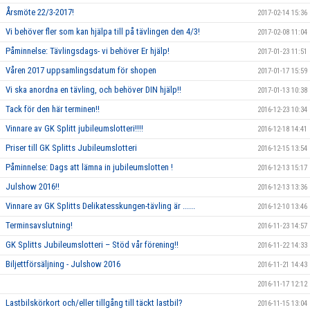
Årsmöte 22/3-2017!
2017-02-14 15:36
Vi behöver fler som kan hjälpa till på tävlingen den 4/3!
2017-02-08 11:04
Påminnelse: Tävlingsdags- vi behöver Er hjälp!
2017-01-23 11:51
Våren 2017 uppsamlingsdatum för shopen
2017-01-17 15:59
Vi ska anordna en tävling, och behöver DIN hjälp!!
2017-01-13 10:38
Tack för den här terminen!!
2016-12-23 10:34
Vinnare av GK Splitt jubileumslotteri!!!!
2016-12-18 14:41
Priser till GK Splitts Jubileumslotteri
2016-12-15 13:54
Påminnelse: Dags att lämna in jubileumslotten !
2016-12-13 15:17
Julshow 2016!!
2016-12-13 13:36
Vinnare av GK Splitts Delikatesskungen-tävling är ......
2016-12-10 13:46
Terminsavslutning!
2016-11-23 14:57
GK Splitts Jubileumslotteri – Stöd vår förening!!
2016-11-22 14:33
Biljettförsäljning - Julshow 2016
2016-11-21 14:43
2016-11-17 12:12
Lastbilskörkort och/eller tillgång till täckt lastbil?
2016-11-15 13:04