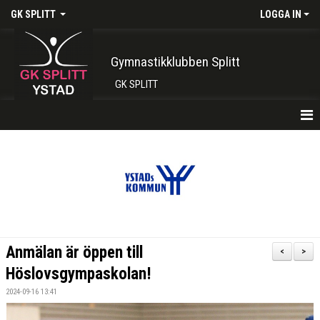
GK SPLITT
LOGGA IN
Gymnastikklubben Splitt
GK SPLITT
HEM
FÖRENINGEN
KONTAKT
BOKA PLATS HÄR
Anmälan är öppen till
<
>
INTRESSEANMÄLAN
Höslovsgympaskolan!
2024-09-16 13:41
SHOP