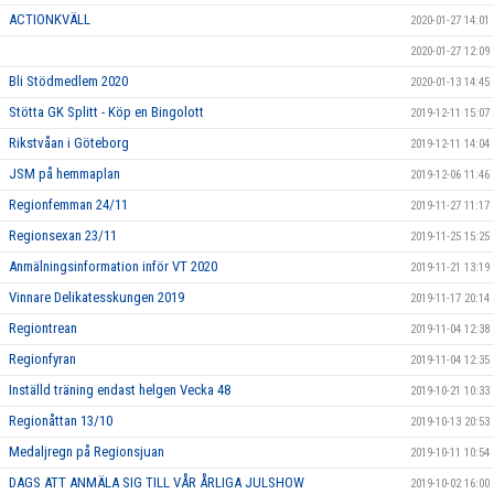
ACTIONKVÄLL
2020-01-27 14:01
2020-01-27 12:09
Bli Stödmedlem 2020
2020-01-13 14:45
Stötta GK Splitt - Köp en Bingolott
2019-12-11 15:07
Rikstvåan i Göteborg
2019-12-11 14:04
JSM på hemmaplan
2019-12-06 11:46
Regionfemman 24/11
2019-11-27 11:17
Regionsexan 23/11
2019-11-25 15:25
Anmälningsinformation inför VT 2020
2019-11-21 13:19
Vinnare Delikatesskungen 2019
2019-11-17 20:14
Regiontrean
2019-11-04 12:38
Regionfyran
2019-11-04 12:35
Inställd träning endast helgen Vecka 48
2019-10-21 10:33
Regionåttan 13/10
2019-10-13 20:53
Medaljregn på Regionsjuan
2019-10-11 10:54
DAGS ATT ANMÄLA SIG TILL VÅR ÅRLIGA JULSHOW
2019-10-02 16:00