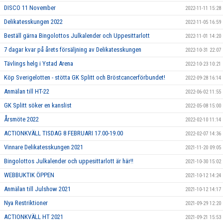
DISCO 11 November
2022-11-11 15:28
Delikatesskungen 2022
2022-11-05 16:59
Beställ gärna Bingolottos Julkalender och Uppesittarlott
2022-11-01 14:20
7 dagar kvar på årets försäljning av Delikatesskungen
2022-10-31 22:07
Tävlings helg i Ystad Arena
2022-10-23 10:21
Köp Sverigelotten - stötta GK Splitt och Bröstcancerförbundet!
2022-09-28 16:14
Anmälan till HT-22
2022-06-02 11:55
GK Splitt söker en kanslist
2022-05-08 15:00
Årsmöte 2022
2022-02-10 11:14
ACTIONKVÄLL TISDAG 8 FEBRUARI 17.00-19.00
2022-02-07 14:36
Vinnare Delikatesskungen 2021
2021-11-20 09:05
Bingolottos Julkalender och uppesittarlott är här!!
2021-10-30 15:02
WEBBUKTIK ÖPPEN
2021-10-12 14:24
Anmälan till Julshow 2021
2021-10-12 14:17
Nya Restriktioner
2021-09-29 12:20
ACTIONKVÄLL HT 2021
2021-09-21 15:53