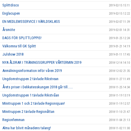
Splittdisco
2019-02-15 15:11
Englacupen
2019-02-15 12:22
EN MEDLEMSSERVICE I VÄRLDSKLASS
2019-02-07 11:39
Årsmöte
2019-02-01 14:31
DAGS FÖR SPLITTLOPPIS!
2019-01-25 12:24
Välkomna till GK Splitt
2019-01-21 14:19
Julshow 2018
2019-01-11 17:45
NYA ÅLDRAR I TRÄNINGSGRUPPER VÅRTERMIN 2019
2018-12-14 14:10
Anmälningsinformation inför våren 2019
2018-12-02 21:35
Ungdomstruppen 2 tävlade Rikstrean
2018-11-27 11:49
Årets priser i Delikatesskungen 2018 går till......
2018-11-25 14:34
Ungdomstruppen 1 tävlade Rikstvåan
2018-11-19 13:19
Minitruppen 1 och 2 tävlade Regionsjuan!
2018-11-19 12:57
Minitruppen 2 tävlade Regionåttan
2018-11-10 21:47
Regionfemman
2018-11-04 21:13
Alma har blivit månadens talang!
2018-11-02 11:00