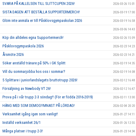
SVARA PÅ KALLELSEN TILL SLITTCUPEN 2026!
2026-03-26 15:01
SISTA DAGEN ATT BESTÄLLA SUPPORTERMERCH!
2026-03-19 17:00
Glöm inte anmäla er till Påsklovsgympaskolan 2026
2026-03-19 16:58
2026-03-06 14:43
Köp din alldeles egna Supportermerch!
2026-02-26 15:09
Påsklovsgympaskola 2026
2026-02-23 14:23
Årsmöte 2026
2026-02-23 14:21
Söker anställd tränare på 50% i GK Splitt
2026-02-19 14:35
Vill du sommarjobba hos oss i sommar?
2026-02-19 14:08
5 Splittare i juniorlandslagets bruttotrupp 2026!
2026-02-12 16:48
Försäljning av Newbody VT 26!
2026-02-12 16:47
Prova på i vår trupp 2-3 söndag!! (För er födda 2016-2019)
2026-02-11 13:00
HÄNG MED SOM DEMOGYMNAST PÅ LÖRDAG!
2026-02-04 20:20
Verksamhet igång igen som vanligt!
2026-01-27 14:11
Inställd verksamhet 26/1
2026-01-26 12:55
Många platser i trupp 2-3!
2026-01-23 14:34