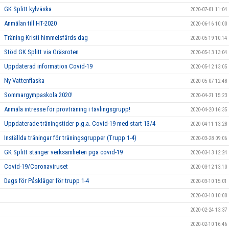
GK Splitt kylväska
2020-07-01 11:04
Anmälan till HT-2020
2020-06-16 10:00
Träning Kristi himmelsfärds dag
2020-05-19 10:14
Stöd GK Splitt via Gräsroten
2020-05-13 13:04
Uppdaterad information Covid-19
2020-05-12 13:05
Ny Vattenflaska
2020-05-07 12:48
Sommargympaskola 2020!
2020-04-21 15:23
Anmäla intresse för provträning i tävlingsgrupp!
2020-04-20 16:35
Uppdaterade träningstider p.g.a. Covid-19 med start 13/4
2020-04-11 13:28
Inställda träningar för träningsgrupper (Trupp 1-4)
2020-03-28 09:06
GK Splitt stänger verksamheten pga covid-19
2020-03-13 12:24
Covid-19/Coronaviruset
2020-03-12 13:10
Dags för Påskläger för trupp 1-4
2020-03-10 15:01
2020-03-10 10:00
2020-02-24 13:37
2020-02-10 16:46