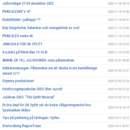
Jullovsläger 27-29 december 2025
2025-11-28 20:19
PRAO-ELEVER V. 47
2025-11-18 10:08
Klubbkläder i julklapp! ??
2025-11-18 09:57
Köp bingolotter, kalendrar och sverigelotter av oss!
2025-11-10 15:44
PRAO-ELEV vecka 46
2025-11-10 15:43
JNM-GULD FÖR GK SPLITT
2025-11-10 15:42
6:e plats på Rikstvåan 13-16 år
2025-11-10 15:40
ANMÄL ER TILL JULSHOWEN- sista påminnelsen
2025-10-31 08:00
Delikatesskungen- Påminnelse om att skicka in era beställningar
2025-10-30 15:27
senast 2/11
Grymma prestationer!
2025-10-30 15:23
Höstlovsgympaskolan 2025- Blev succé!
2025-10-30 15:22
Julshow 2025- "The Splitt Musical"
2025-10-30 15:19
En bra deal för GK Splitt när du bokar rådgivningsmöte hos
2025-10-16 14:19
Sparbanken Skåne.
Tips på parkering på tävlingen i Sjöbo
2025-10-11 10:15
Startordning RegionTrean
2025-10-11 09:47