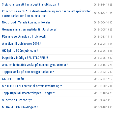
Sista chansen att hinna beställa julklappar!!!
2016-11-14 13:26
Kom och se en GRATIS dansföreställning som genom ett språkmyller
2016-11-04 11:25
väcker tankar om kommunikation!
Nötförbud i Ystads kommuns lokaler
2016-10-26 14:00
Gemensamma träningstider till Julshowen!
2016-10-25 10:22
Påminnelse: Anmälan till julshow!!
2016-10-13 15:14
Anmälan till Julshowen 2016!!!
2016-09-28 14:57
GK Splitts 30-års jubileum !!
2016-09-06 12:31
Dags för vår årliga SPLITTLOPPIS !!
2016-09-05 12:30
Ännu en fantastisk vecka på sommargympaskolan!!
2016-08-16 15:23
Toppen vecka på sommargympaskolan!!
2016-08-03 16:39
GK SPLITT 30 ÅR !!
2016-07-04 12:12
SPLITTCUPEN- Fantastisk terminsavslutning!!!
2016-05-30 15:01
Topp 10 på Riksmästerskapen 3 -Yngre !!!!
2016-05-10 14:20
Superhelg i Göteborg!!
2016-04-26 13:13
MEDALJREGN i Kävlinge !!!!!
2016-04-18 13:08