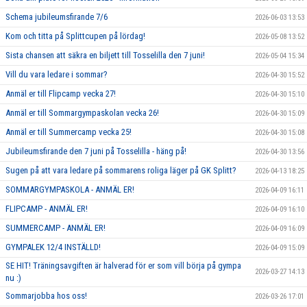
Schema jubileumsfirande 7/6
2026-06-03 13:53
Kom och titta på Splittcupen på lördag!
2026-05-08 13:52
Sista chansen att säkra en biljett till Tosselilla den 7 juni!
2026-05-04 15:34
Vill du vara ledare i sommar?
2026-04-30 15:52
Anmäl er till Flipcamp vecka 27!
2026-04-30 15:10
Anmäl er till Sommargympaskolan vecka 26!
2026-04-30 15:09
Anmäl er till Summercamp vecka 25!
2026-04-30 15:08
Jubileumsfirande den 7 juni på Tosselilla - häng på!
2026-04-30 13:56
Sugen på att vara ledare på sommarens roliga läger på GK Splitt?
2026-04-13 18:25
SOMMARGYMPASKOLA - ANMÄL ER!
2026-04-09 16:11
FLIPCAMP - ANMÄL ER!
2026-04-09 16:10
SUMMERCAMP - ANMÄL ER!
2026-04-09 16:09
GYMPALEK 12/4 INSTÄLLD!
2026-04-09 15:09
SE HIT! Träningsavgiften är halverad för er som vill börja på gympa
2026-03-27 14:13
nu :)
Sommarjobba hos oss!
2026-03-26 17:01