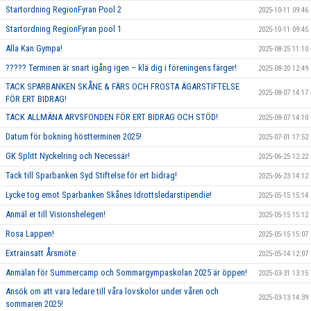
Startordning RegionFyran Pool 2
2025-10-11 09:46
Startordning RegionFyran pool 1
2025-10-11 09:45
Alla Kan Gympa!
2025-08-25 11:10
????? Terminen är snart igång igen – klä dig i föreningens färger!
2025-08-20 12:49
TACK SPARBANKEN SKÅNE & FÄRS OCH FROSTA ÄGARSTIFTELSE
2025-08-07 14:17
FÖR ERT BIDRAG!
TACK ALLMÄNA ARVSFONDEN FÖR ERT BIDRAG OCH STÖD!
2025-08-07 14:10
Datum för bokning höstterminen 2025!
2025-07-01 17:52
GK Splitt Nyckelring och Necessär!
2025-06-25 12:22
Tack till Sparbanken Syd Stiftelse för ert bidrag!
2025-06-23 14:12
Lycke tog emot Sparbanken Skånes Idrottsledarstipendie!
2025-05-15 15:14
Anmäl er till Visionshelegen!
2025-05-15 15:12
Rosa Lappen!
2025-05-15 15:07
Extrainsatt Årsmöte
2025-05-14 12:07
Anmälan för Summercamp och Sommargympaskolan 2025 är öppen!
2025-03-31 13:15
Ansök om att vara ledare till våra lovskolor under våren och
2025-03-13 14:39
sommaren 2025!