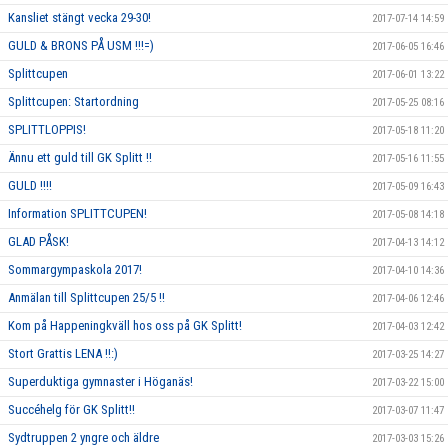
Kansliet stängt vecka 29-30!
2017-07-14 14:59
GULD & BRONS PÅ USM !!!=)
2017-06-05 16:46
Splittcupen
2017-06-01 13:22
Splittcupen: Startordning
2017-05-25 08:16
SPLITTLOPPIS!
2017-05-18 11:20
Ännu ett guld till GK Splitt !!
2017-05-16 11:55
GULD !!!!
2017-05-09 16:43
Information SPLITTCUPEN!
2017-05-08 14:18
GLAD PÅSK!
2017-04-13 14:12
Sommargympaskola 2017!
2017-04-10 14:36
Anmälan till Splittcupen 25/5 !!
2017-04-06 12:46
Kom på Happeningkväll hos oss på GK Splitt!
2017-04-03 12:42
Stort Grattis LENA !!:)
2017-03-25 14:27
Superduktiga gymnaster i Höganäs!
2017-03-22 15:00
Succéhelg för GK Splitt!!
2017-03-07 11:47
Sydtruppen 2 yngre och äldre
2017-03-03 15:26