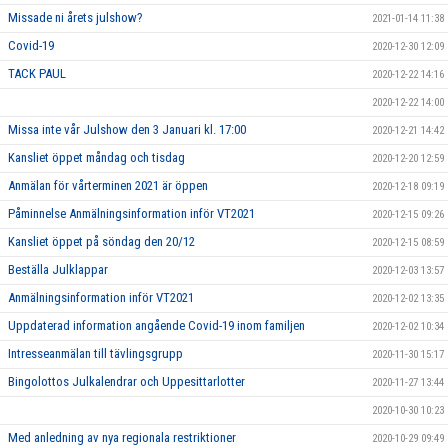
Missade ni årets julshow?
2021-01-14 11:38
Covid-19
2020-12-30 12:09
TACK PAUL
2020-12-22 14:16
2020-12-22 14:00
Missa inte vår Julshow den 3 Januari kl. 17:00
2020-12-21 14:42
Kansliet öppet måndag och tisdag
2020-12-20 12:59
Anmälan för vårterminen 2021 är öppen
2020-12-18 09:19
Påminnelse Anmälningsinformation inför VT2021
2020-12-15 09:26
Kansliet öppet på söndag den 20/12
2020-12-15 08:59
Beställa Julklappar
2020-12-03 13:57
Anmälningsinformation inför VT2021
2020-12-02 13:35
Uppdaterad information angående Covid-19 inom familjen
2020-12-02 10:34
Intresseanmälan till tävlingsgrupp
2020-11-30 15:17
Bingolottos Julkalendrar och Uppesittarlotter
2020-11-27 13:44
2020-10-30 10:23
Med anledning av nya regionala restriktioner
2020-10-29 09:49