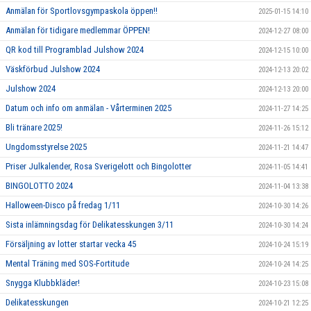
Anmälan för Sportlovsgympaskola öppen!!
2025-01-15 14:10
Anmälan för tidigare medlemmar ÖPPEN!
2024-12-27 08:00
QR kod till Programblad Julshow 2024
2024-12-15 10:00
Väskförbud Julshow 2024
2024-12-13 20:02
Julshow 2024
2024-12-13 20:00
Datum och info om anmälan - Vårterminen 2025
2024-11-27 14:25
Bli tränare 2025!
2024-11-26 15:12
Ungdomsstyrelse 2025
2024-11-21 14:47
Priser Julkalender, Rosa Sverigelott och Bingolotter
2024-11-05 14:41
BINGOLOTTO 2024
2024-11-04 13:38
Halloween-Disco på fredag 1/11
2024-10-30 14:26
Sista inlämningsdag för Delikatesskungen 3/11
2024-10-30 14:24
Försäljning av lotter startar vecka 45
2024-10-24 15:19
Mental Träning med SOS-Fortitude
2024-10-24 14:25
Snygga Klubbkläder!
2024-10-23 15:08
Delikatesskungen
2024-10-21 12:25