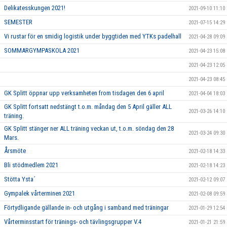
Delikatesskungen 2021!
2021-09-10 11:10
SEMESTER
2021-07-15 14:29
Vi rustar för en smidig logistik under byggtiden med YTKs padelhall
2021-04-28 09:09
SOMMARGYMPASKOLA 2021
2021-04-23 15:08
2021-04-23 12:05
2021-04-23 08:45
GK Splitt öppnar upp verksamheten from tisdagen den 6 april
2021-04-04 18:03
GK Splitt fortsatt nedstängt t.o.m. måndag den 5 April gäller ALL
2021-03-26 14:10
träning.
GK Splitt stänger ner ALL träning veckan ut, t.o.m. söndag den 28
2021-03-24 09:30
Mars.
Årsmöte
2021-02-18 14:33
Bli stödmedlem 2021
2021-02-18 14:23
Stötta Ysta´
2021-02-12 09:07
Gympalek vårterminen 2021
2021-02-08 09:59
Förtydligande gällande in- och utgång i samband med träningar
2021-01-29 12:54
Vårterminsstart för tränings- och tävlingsgrupper V.4
2021-01-21 21:59