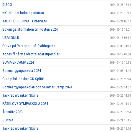
DISCO
2024-05-28 13:10
NY info om bokningsdatum
2024-05-23 16:40
TACK FÖR DENNA TERMINEN!
2024-05-21 08:58
Bokningsinformation till hösten 2024
2024-05-13 13:21
USM GULD
2024-05-13 08:52
Prova på Parasport på Syddagarna
2024-05-06 14:03
Agnes får årets idrottsledarstipendier
2024-04-19 09:54
SUMMERCAMP 2024
2024-04-12 10:12
Sommargympaskola 2024
2024-04-08 14:45
Glad påsk önskar GK Splitt!
2024-03-28 20:04
Sommargympaskolan och Summer Camp 2024
2024-03-22 14:57
Tack Sparbanken Skåne
2024-03-22 14:54
PÅSKLOVSGYMPASKOLA 2024
2024-02-26 14:05
Årsmöte 20/3
2024-02-23 11:54
JOYNA
2024-02-21 13:15
Tack Sparbanken Skåne
2024-01-25 13:04