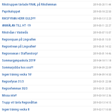
Rikstruppen tävlade FINAL på Riksfemman
2019-05-20 11:44
Paprikaloppet
2019-05-18 22:50
RIKSFYRAN HERR GULD!!!!
2019-05-13 12:23
ANMÄLAN TILL HT -19
2019-05-11 22:27
Rikstvåan i Västerås
2019-05-07 15:07
Regionsjuan på Lingvallen
2019-05-01 15:01
Regiontrean på Lingvallen!
2019-05-01 14:52
Regionsexan i Staffanstorp!
2019-05-01 14:46
Sommargympaskola 2019!
2019-04-18 11:18
Sommarjobba hos oss!!!
2019-04-09 22:09
Ingen träning vecka 16!
2019-04-09 14:50
Regionfyran 31/3
2019-03-31 22:08
Regionfemman 30/3
2019-03-31 22:05
Missa inte!!
2019-03-18 12:36
Trupp vit tävla Regionåttan
2019-03-13 14:15
Ingen träning vecka 8
2019-02-17 10:00