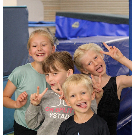
GRUPPER OCH TIDER
STÖDMEDLEM
SPONSRING
FRÅGOR & SVAR
FUNKTIONÄRER
FRITIDSKORTET