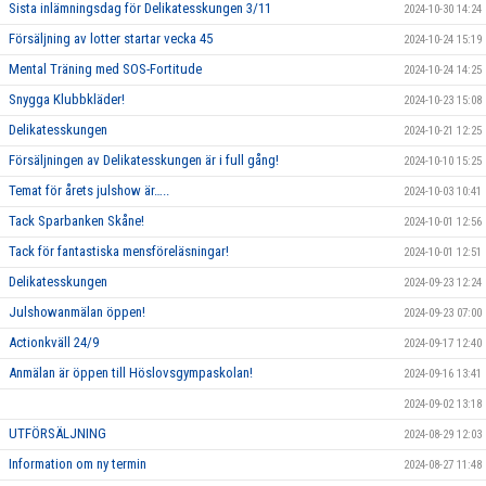
Sista inlämningsdag för Delikatesskungen 3/11
2024-10-30 14:24
Försäljning av lotter startar vecka 45
2024-10-24 15:19
Mental Träning med SOS-Fortitude
2024-10-24 14:25
Snygga Klubbkläder!
2024-10-23 15:08
Delikatesskungen
2024-10-21 12:25
Försäljningen av Delikatesskungen är i full gång!
2024-10-10 15:25
Temat för årets julshow är…..
2024-10-03 10:41
Tack Sparbanken Skåne!
2024-10-01 12:56
Tack för fantastiska mensföreläsningar!
2024-10-01 12:51
Delikatesskungen
2024-09-23 12:24
Julshowanmälan öppen!
2024-09-23 07:00
Actionkväll 24/9
2024-09-17 12:40
Anmälan är öppen till Höslovsgympaskolan!
2024-09-16 13:41
2024-09-02 13:18
UTFÖRSÄLJNING
2024-08-29 12:03
Information om ny termin
2024-08-27 11:48