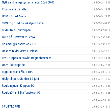
Nytt anmälningssystem startar 25/6 00:00
2018-06-24 16:01
Rikstvåan i Järfälla
2018-06-14 22:59
USM i Ystad Arena
2018-06-14 22:56
SMS tog guld på Riksfyran herrar
2018-05-16 09:25
Bilder från Splittcupen
2018-05-07 08:17
Guld på Riksfyran 20-22/4
2018-04-25 10:46
Sommargympaskolan 2018
2018-04-19 13:36
Hannes tävlar JNM i Finland
2018-04-14 10:25
RM-Truppen har tävlat Regionfemman!
2018-04-11 14:34
USM - lotteripriser
2018-04-05 17:04
Regionsexan i Åhus 18/3
2018-03-20 16:17
Hjälp till på USM den 1-3 juni
2018-03-14 12:50
Regionsjuan i Klippan 4/3
2018-03-06 15:46
Regionåttan i Staffanstorp 3/3
2018-03-06 15:43
2018-02-20 21:24
SPLITTLOPPIS!
2018-01-29 14:14