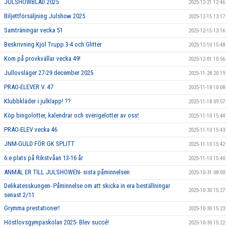
JULSHOWBLAD 2025
2025-12-21 12:46
Biljettförsäljning Julshow 2025
2025-12-15 13:17
Samträningar vecka 51
2025-12-15 13:16
Beskrivning Kjol Trupp 3-4 och Glitter
2025-12-10 15:48
Kom på provkvällar vecka 49!
2025-12-01 10:56
Jullovsläger 27-29 december 2025
2025-11-28 20:19
PRAO-ELEVER V. 47
2025-11-18 10:08
Klubbkläder i julklapp! ??
2025-11-18 09:57
Köp bingolotter, kalendrar och sverigelotter av oss!
2025-11-10 15:44
PRAO-ELEV vecka 46
2025-11-10 15:43
JNM-GULD FÖR GK SPLITT
2025-11-10 15:42
6:e plats på Rikstvåan 13-16 år
2025-11-10 15:40
ANMÄL ER TILL JULSHOWEN- sista påminnelsen
2025-10-31 08:00
Delikatesskungen- Påminnelse om att skicka in era beställningar
2025-10-30 15:27
senast 2/11
Grymma prestationer!
2025-10-30 15:23
Höstlovsgympaskolan 2025- Blev succé!
2025-10-30 15:22