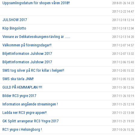
Uppsamlingsdatum för shopen våren 2018!!
2018-01-26 14:23
2017-12-22 14:47
JULSHOW 2017
2017-12-18 12:14
Köp Bingolotto
2017-12-18 12:04
Vinnare av Delikatesskungens-tävling är ......
2017-12-13 14:20
Välkommen på föreningsdagar!!
2017-12-07 14:57
Biljettinformation Julshow 2017
2017-12-07 13:32
Biljettinformation Julshow 2017
2017-12-06 15:40
SMS tog silver på RC för killar i helgen!!
2017-12-05 15:32
SMS ska tävla JNM!
2017-12-05 15:23
GULD PÅ HEMMAPLAN !!!!
2017-11-30 12:56
Bilder RC3 yngre 2017
2017-11-26 10:19
Information angående streamingen !
2017-11-25 12:18
Ladda ner RC3 yngre appen!!
2017-11-22 13:08
GK Splitt arrangerar RC3 Yngre 2017
2017-11-21 19:59
RC1 yngre i Helsingborg !
2017-10-26 15:26