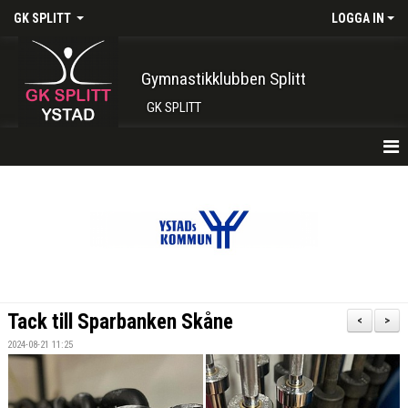
GK SPLITT
LOGGA IN
Gymnastikklubben Splitt
GK SPLITT
HEM
FÖRENINGEN
KONTAKT
BOKA PLATS HÄR
Tack till Sparbanken Skåne
<
>
INTRESSEANMÄLAN
2024-08-21 11:25
SHOP