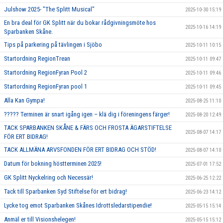
Julshow 2025- "The Splitt Musical"
2025-10-30 15:19
En bra deal för GK Splitt när du bokar rådgivningsmöte hos
2025-10-16 14:19
Sparbanken Skåne.
Tips på parkering på tävlingen i Sjöbo
2025-10-11 10:15
Startordning RegionTrean
2025-10-11 09:47
Startordning RegionFyran Pool 2
2025-10-11 09:46
Startordning RegionFyran pool 1
2025-10-11 09:45
Alla Kan Gympa!
2025-08-25 11:10
????? Terminen är snart igång igen – klä dig i föreningens färger!
2025-08-20 12:49
TACK SPARBANKEN SKÅNE & FÄRS OCH FROSTA ÄGARSTIFTELSE
2025-08-07 14:17
FÖR ERT BIDRAG!
TACK ALLMÄNA ARVSFONDEN FÖR ERT BIDRAG OCH STÖD!
2025-08-07 14:10
Datum för bokning höstterminen 2025!
2025-07-01 17:52
GK Splitt Nyckelring och Necessär!
2025-06-25 12:22
Tack till Sparbanken Syd Stiftelse för ert bidrag!
2025-06-23 14:12
Lycke tog emot Sparbanken Skånes Idrottsledarstipendie!
2025-05-15 15:14
Anmäl er till Visionshelegen!
2025-05-15 15:12