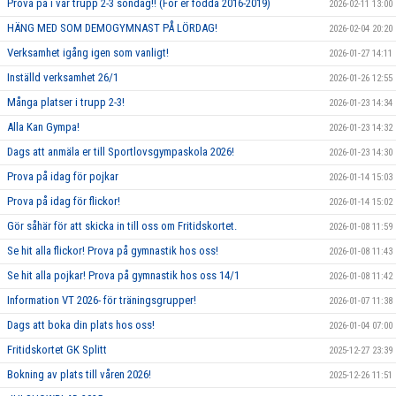
Prova på i vår trupp 2-3 söndag!! (För er födda 2016-2019)
2026-02-11 13:00
HÄNG MED SOM DEMOGYMNAST PÅ LÖRDAG!
2026-02-04 20:20
Verksamhet igång igen som vanligt!
2026-01-27 14:11
Inställd verksamhet 26/1
2026-01-26 12:55
Många platser i trupp 2-3!
2026-01-23 14:34
Alla Kan Gympa!
2026-01-23 14:32
Dags att anmäla er till Sportlovsgympaskola 2026!
2026-01-23 14:30
Prova på idag för pojkar
2026-01-14 15:03
Prova på idag för flickor!
2026-01-14 15:02
Gör såhär för att skicka in till oss om Fritidskortet.
2026-01-08 11:59
Se hit alla flickor! Prova på gymnastik hos oss!
2026-01-08 11:43
Se hit alla pojkar! Prova på gymnastik hos oss 14/1
2026-01-08 11:42
Information VT 2026- för träningsgrupper!
2026-01-07 11:38
Dags att boka din plats hos oss!
2026-01-04 07:00
Fritidskortet GK Splitt
2025-12-27 23:39
Bokning av plats till våren 2026!
2025-12-26 11:51