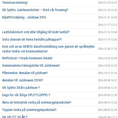
Terminsavslutning!
2016-11-23 14:57
GK Splitts Jubileumslotteri – Stöd vår förening!!
2016-11-22 14:33
Biljettförsäljning - Julshow 2016
2016-11-21 14:43
2016-11-17 12:12
Lastbilskörkort och/eller tillgång till täckt lastbil?
2016-11-15 13:04
Sista chansen att hinna beställa julklappar!!!
2016-11-14 13:26
Kom och se en GRATIS dansföreställning som genom ett språkmyller
2016-11-04 11:25
väcker tankar om kommunikation!
Nötförbud i Ystads kommuns lokaler
2016-10-26 14:00
Gemensamma träningstider till Julshowen!
2016-10-25 10:22
Påminnelse: Anmälan till julshow!!
2016-10-13 15:14
Anmälan till Julshowen 2016!!!
2016-09-28 14:57
GK Splitts 30-års jubileum !!
2016-09-06 12:31
Dags för vår årliga SPLITTLOPPIS !!
2016-09-05 12:30
Ännu en fantastisk vecka på sommargympaskolan!!
2016-08-16 15:23
Toppen vecka på sommargympaskolan!!
2016-08-03 16:39
GK SPLITT 30 ÅR !!
2016-07-04 12:12