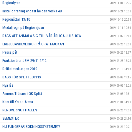
Regionfyran
2019-11-04 12:35
Inställd träning endast helgen Vecka 48
2019-10-21 10:33
Regionåttan 13/10
2019-10-13 20:53
Medaljregn på Regionsjuan
2019-10-11 10:54
DAGS ATT ANMÄLA SIG TILL VÅR ÅRLIGA JULSHOW
2019-10-02 16:00
ERBJUDANDEVECKOR PÅ CRAFTJACKAN
2019-09-26 13:58
Passa på!
2019-09-25 12:07
Funktionärer JSM 29/11-1/12
2019-09-23 15:25
Delikatesskungen 2019
2019-09-13 14:08
DAGS FÖR SPLITTLOPPIS
2019-09-09 11:16
Nya lås
2019-09-06 13:26
Annons Tränare i GK Splitt
2019-09-03 12:51
Kom till Ystad Arena
2019-09-01 14:09
RENOVERING I HALLEN
2019-08-26 11:58
SEMESTER
2019-07-21 21:14
NU FUNGERAR BOKNINGSSYSTEMET!
2019-06-24 10:21