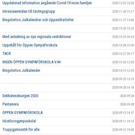
Uppdaterad information angående Covid-19 inom familjen
2020-12-02 10:34
Intresseanmälan till tävlingsgrupp
2020-11-30 15:17
Bingolottos Julkalendrar och Uppesittarlotter
2020-11-27 13:44
2020-10-30 10:23
Med anledning av nya regionala restriktioner
2020-10-29 09:49
Uppehåll för Öppen Gympaförskola
2020-10-28 10:06
TACK
2020-10-27 09:17
INGEN ÖPPEN GYMPAFÖRSKOLA V.44
2020-10-26 12:03
Bingolottos Julkalender
2020-10-15 12:59
2020-09-29 10:18
2020-09-28 14:18
Delikatesskungen 2020
2020-09-28
Pantamera
2020-09-28
ÖPPEN GYMPAFÖRSKOLA
2020-09-15 14:37
Höstlovsgympaskola!
2020-09-11 14:16
Truppgymnastik för alla
2020-09-10 14:00