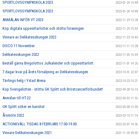
SPORTLOVSGYMPASKOLA 2023
2023-01-24 14:48
SPORTLOVSGYMPASKOLA 2023
2023-01-24 14:48
ANMÄLAN INFÖR VT 2023
2022-11-29 15:28
Köp digitala uppesittarlotter och stötta föreningen
2022-11-29 15:03
Vinnare av Delikatesskungen 2022
2022-11-23 10:44
DISCO 11 November
2022-11-11 15:28
Delikatesskungen 2022
2022-11-05 16:59
Beställ gärna Bingolottos Julkalender och Uppesittarlott
2022-11-01 14:20
7 dagar kvar på årets försäljning av Delikatesskungen
2022-10-31 22:07
Tävlings helg i Ystad Arena
2022-10-23 10:21
Köp Sverigelotten - stötta GK Splitt och Bröstcancerförbundet!
2022-09-28 16:14
Anmälan till HT-22
2022-06-02 11:55
GK Splitt söker en kanslist
2022-05-08 15:00
Årsmöte 2022
2022-02-10 11:14
ACTIONKVÄLL TISDAG 8 FEBRUARI 17.00-19.00
2022-02-07 14:36
Vinnare Delikatesskungen 2021
2021-11-20 09:05