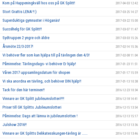
Kom på Happeningkväll hos oss på GK Splitt!
2017-04-03 12:42
Stort Grattis LENA !!:)
2017-03-25 14:27
Superduktiga gymnaster i Höganäs!
2017-03-22 15:00
Succéhelg för GK Splitt!!
2017-03-07 11:47
Sydtruppen 2 yngre och äldre
2017-03-03 15:26
Årsmöte 22/3-2017!
2017-02-14 15:36
Vi behöver fler som kan hjälpa till på tävlingen den 4/3!
2017-02-08 11:04
Påminnelse: Tävlingsdags- vi behöver Er hjälp!
2017-01-23 11:51
Våren 2017 uppsamlingsdatum för shopen
2017-01-17 15:59
Vi ska anordna en tävling, och behöver DIN hjälp!!
2017-01-13 10:38
Tack för den här terminen!!
2016-12-23 10:34
Vinnare av GK Splitt jubileumslotteri!!!!
2016-12-18 14:41
Priser till GK Splitts Jubileumslotteri
2016-12-15 13:54
Påminnelse: Dags att lämna in jubileumslotten !
2016-12-13 15:17
Julshow 2016!!
2016-12-13 13:36
Vinnare av GK Splitts Delikatesskungen-tävling är ......
2016-12-10 13:46