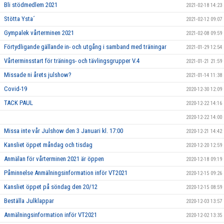
Bli stödmedlem 2021
2021-02-18 14:23
Stötta Ysta´
2021-02-12 09:07
Gympalek vårterminen 2021
2021-02-08 09:59
Förtydligande gällande in- och utgång i samband med träningar
2021-01-29 12:54
Vårterminsstart för tränings- och tävlingsgrupper V.4
2021-01-21 21:59
Missade ni årets julshow?
2021-01-14 11:38
Covid-19
2020-12-30 12:09
TACK PAUL
2020-12-22 14:16
2020-12-22 14:00
Missa inte vår Julshow den 3 Januari kl. 17:00
2020-12-21 14:42
Kansliet öppet måndag och tisdag
2020-12-20 12:59
Anmälan för vårterminen 2021 är öppen
2020-12-18 09:19
Påminnelse Anmälningsinformation inför VT2021
2020-12-15 09:26
Kansliet öppet på söndag den 20/12
2020-12-15 08:59
Beställa Julklappar
2020-12-03 13:57
Anmälningsinformation inför VT2021
2020-12-02 13:35