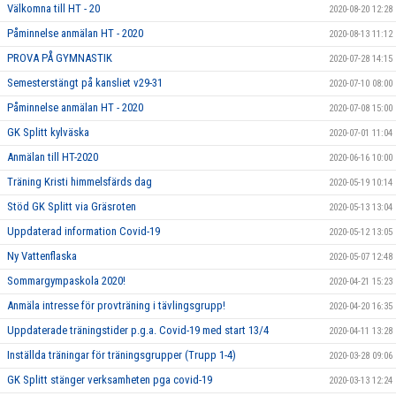
Välkomna till HT - 20
2020-08-20 12:28
Påminnelse anmälan HT - 2020
2020-08-13 11:12
PROVA PÅ GYMNASTIK
2020-07-28 14:15
Semesterstängt på kansliet v29-31
2020-07-10 08:00
Påminnelse anmälan HT - 2020
2020-07-08 15:00
GK Splitt kylväska
2020-07-01 11:04
Anmälan till HT-2020
2020-06-16 10:00
Träning Kristi himmelsfärds dag
2020-05-19 10:14
Stöd GK Splitt via Gräsroten
2020-05-13 13:04
Uppdaterad information Covid-19
2020-05-12 13:05
Ny Vattenflaska
2020-05-07 12:48
Sommargympaskola 2020!
2020-04-21 15:23
Anmäla intresse för provträning i tävlingsgrupp!
2020-04-20 16:35
Uppdaterade träningstider p.g.a. Covid-19 med start 13/4
2020-04-11 13:28
Inställda träningar för träningsgrupper (Trupp 1-4)
2020-03-28 09:06
GK Splitt stänger verksamheten pga covid-19
2020-03-13 12:24