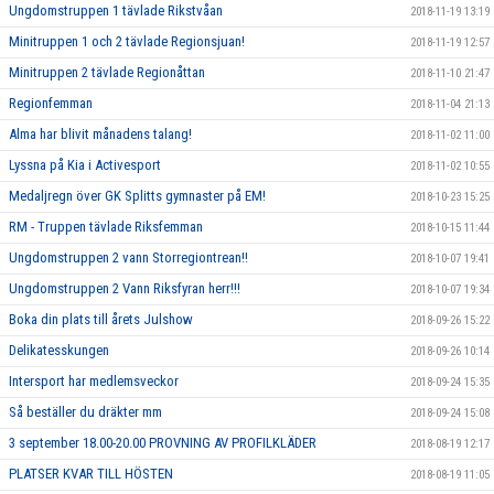
Ungdomstruppen 1 tävlade Rikstvåan
2018-11-19 13:19
Minitruppen 1 och 2 tävlade Regionsjuan!
2018-11-19 12:57
Minitruppen 2 tävlade Regionåttan
2018-11-10 21:47
Regionfemman
2018-11-04 21:13
Alma har blivit månadens talang!
2018-11-02 11:00
Lyssna på Kia i Activesport
2018-11-02 10:55
Medaljregn över GK Splitts gymnaster på EM!
2018-10-23 15:25
RM - Truppen tävlade Riksfemman
2018-10-15 11:44
Ungdomstruppen 2 vann Storregiontrean!!
2018-10-07 19:41
Ungdomstruppen 2 Vann Riksfyran herr!!!
2018-10-07 19:34
Boka din plats till årets Julshow
2018-09-26 15:22
Delikatesskungen
2018-09-26 10:14
Intersport har medlemsveckor
2018-09-24 15:35
Så beställer du dräkter mm
2018-09-24 15:08
3 september 18.00-20.00 PROVNING AV PROFILKLÄDER
2018-08-19 12:17
PLATSER KVAR TILL HÖSTEN
2018-08-19 11:05