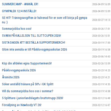
SUMMERCAMP - ANMÄL ER!
2026-04-09 16:09
GYMPALEK 12/4 INSTÄLLD!
2026-04-09 15:09
SE HIT! Träningsavgiften är halverad för er som vill börja på gympa
2026-03-27 14:13
nu :)
Sommarjobba hos oss!
2026-03-26 17:01
SVARA PÅ KALLELSEN TILL SLITTCUPEN 2026!
2026-03-26 15:01
SISTA DAGEN ATT BESTÄLLA SUPPORTERMERCH!
2026-03-19 17:00
Glöm inte anmäla er till Påsklovsgympaskolan 2026
2026-03-19 16:58
2026-03-06 14:43
Köp din alldeles egna Supportermerch!
2026-02-26 15:09
Påsklovsgympaskola 2026
2026-02-23 14:23
Årsmöte 2026
2026-02-23 14:21
Söker anställd tränare på 50% i GK Splitt
2026-02-19 14:35
Vill du sommarjobba hos oss i sommar?
2026-02-19 14:08
5 Splittare i juniorlandslagets bruttotrupp 2026!
2026-02-12 16:48
Försäljning av Newbody VT 26!
2026-02-12 16:47