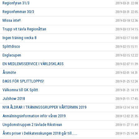
Regionfyran 31/3
2019-03-31 22:08
Regionfemman 30/3
2019-03-31 22:05
Missa inte!!
2019-03-18 12:36
Trupp vit tävla Regionåttan
2019-03-13 14:15
Ingen träning vecka 8
2019-02-17 10:00
Splittdisco
2019-02-15 15:11
Englacupen
2019-02-15 12:22
EN MEDLEMSSERVICE I VÄRLDSKLASS
2019-02-07 11:39
Årsmöte
2019-02-01 14:31
DAGS FÖR SPLITTLOPPIS!
2019-01-25 12:24
Välkomna till GK Splitt
2019-01-21 14:19
Julshow 2018
2019-01-11 17:45
NYA ÅLDRAR I TRÄNINGSGRUPPER VÅRTERMIN 2019
2018-12-14 14:10
Anmälningsinformation inför våren 2019
2018-12-02 21:35
Ungdomstruppen 2 tävlade Rikstrean
2018-11-27 11:49
Årets priser i Delikatesskungen 2018 går till......
2018-11-25 14:34