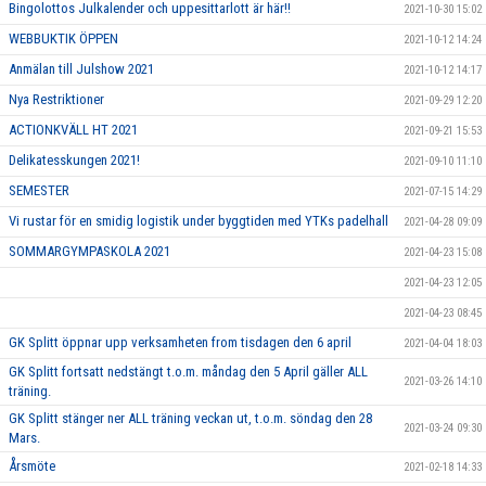
Bingolottos Julkalender och uppesittarlott är här!!
2021-10-30 15:02
WEBBUKTIK ÖPPEN
2021-10-12 14:24
Anmälan till Julshow 2021
2021-10-12 14:17
Nya Restriktioner
2021-09-29 12:20
ACTIONKVÄLL HT 2021
2021-09-21 15:53
Delikatesskungen 2021!
2021-09-10 11:10
SEMESTER
2021-07-15 14:29
Vi rustar för en smidig logistik under byggtiden med YTKs padelhall
2021-04-28 09:09
SOMMARGYMPASKOLA 2021
2021-04-23 15:08
2021-04-23 12:05
2021-04-23 08:45
GK Splitt öppnar upp verksamheten from tisdagen den 6 april
2021-04-04 18:03
GK Splitt fortsatt nedstängt t.o.m. måndag den 5 April gäller ALL
2021-03-26 14:10
träning.
GK Splitt stänger ner ALL träning veckan ut, t.o.m. söndag den 28
2021-03-24 09:30
Mars.
Årsmöte
2021-02-18 14:33