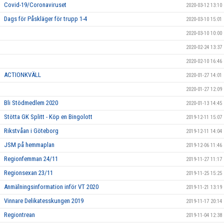
Covid-19/Coronaviruset
2020-03-12 13:10
Dags för Påskläger för trupp 1-4
2020-03-10 15:01
2020-03-10 10:00
2020-02-24 13:37
2020-02-10 16:46
ACTIONKVÄLL
2020-01-27 14:01
2020-01-27 12:09
Bli Stödmedlem 2020
2020-01-13 14:45
Stötta GK Splitt - Köp en Bingolott
2019-12-11 15:07
Rikstvåan i Göteborg
2019-12-11 14:04
JSM på hemmaplan
2019-12-06 11:46
Regionfemman 24/11
2019-11-27 11:17
Regionsexan 23/11
2019-11-25 15:25
Anmälningsinformation inför VT 2020
2019-11-21 13:19
Vinnare Delikatesskungen 2019
2019-11-17 20:14
Regiontrean
2019-11-04 12:38