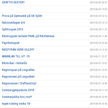
GRATTIS DEXTER!!
2019-06-05 20:37
2019-06-03 13:02
Prova på Gymnastik på GK Splitt
2019-05-29 16:16
Nationaldagen 6/6
2019-05-29 13:13
Splittcupen 2019
2019-05-28 11:37
Rikstruppen tävlade FINAL på Riksfemman
2019-05-20 11:44
Paprikaloppet
2019-05-18 22:50
RIKSFYRAN HERR GULD!!!!
2019-05-13 12:23
ANMÄLAN TILL HT -19
2019-05-11 22:27
Rikstvåan i Västerås
2019-05-07 15:07
Regionsjuan på Lingvallen
2019-05-01 15:01
Regiontrean på Lingvallen!
2019-05-01 14:52
Regionsexan i Staffanstorp!
2019-05-01 14:46
Sommargympaskola 2019!
2019-04-18 11:18
Sommarjobba hos oss!!!
2019-04-09 22:09
Ingen träning vecka 16!
2019-04-09 14:50