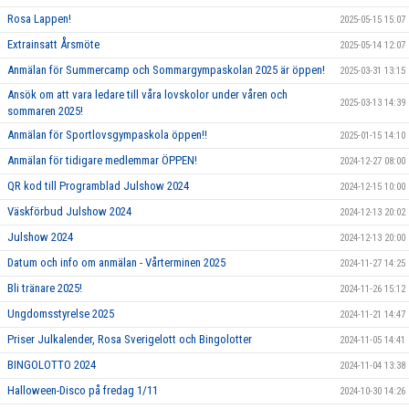
Rosa Lappen!
2025-05-15 15:07
Extrainsatt Årsmöte
2025-05-14 12:07
Anmälan för Summercamp och Sommargympaskolan 2025 är öppen!
2025-03-31 13:15
Ansök om att vara ledare till våra lovskolor under våren och
2025-03-13 14:39
sommaren 2025!
Anmälan för Sportlovsgympaskola öppen!!
2025-01-15 14:10
Anmälan för tidigare medlemmar ÖPPEN!
2024-12-27 08:00
QR kod till Programblad Julshow 2024
2024-12-15 10:00
Väskförbud Julshow 2024
2024-12-13 20:02
Julshow 2024
2024-12-13 20:00
Datum och info om anmälan - Vårterminen 2025
2024-11-27 14:25
Bli tränare 2025!
2024-11-26 15:12
Ungdomsstyrelse 2025
2024-11-21 14:47
Priser Julkalender, Rosa Sverigelott och Bingolotter
2024-11-05 14:41
BINGOLOTTO 2024
2024-11-04 13:38
Halloween-Disco på fredag 1/11
2024-10-30 14:26