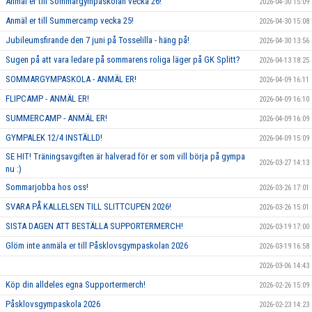
Anmäl er till Sommargympaskolan vecka 26!
2026-04-30 15:09
Anmäl er till Summercamp vecka 25!
2026-04-30 15:08
Jubileumsfirande den 7 juni på Tosselilla - häng på!
2026-04-30 13:56
Sugen på att vara ledare på sommarens roliga läger på GK Splitt?
2026-04-13 18:25
SOMMARGYMPASKOLA - ANMÄL ER!
2026-04-09 16:11
FLIPCAMP - ANMÄL ER!
2026-04-09 16:10
SUMMERCAMP - ANMÄL ER!
2026-04-09 16:09
GYMPALEK 12/4 INSTÄLLD!
2026-04-09 15:09
SE HIT! Träningsavgiften är halverad för er som vill börja på gympa
2026-03-27 14:13
nu :)
Sommarjobba hos oss!
2026-03-26 17:01
SVARA PÅ KALLELSEN TILL SLITTCUPEN 2026!
2026-03-26 15:01
SISTA DAGEN ATT BESTÄLLA SUPPORTERMERCH!
2026-03-19 17:00
Glöm inte anmäla er till Påsklovsgympaskolan 2026
2026-03-19 16:58
2026-03-06 14:43
Köp din alldeles egna Supportermerch!
2026-02-26 15:09
Påsklovsgympaskola 2026
2026-02-23 14:23