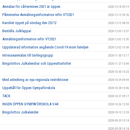
Anmälan för vårterminen 2021 är öppen
2020-12-18 09:19
Påminnelse Anmälningsinformation inför VT2021
2020-12-15 09:26
Kansliet öppet på söndag den 20/12
2020-12-15 08:59
Beställa Julklappar
2020-12-03 13:57
Anmälningsinformation inför VT2021
2020-12-02 13:35
Uppdaterad information angående Covid-19 inom familjen
2020-12-02 10:34
Intresseanmälan till tävlingsgrupp
2020-11-30 15:17
Bingolottos Julkalendrar och Uppesittarlotter
2020-11-27 13:44
2020-10-30 10:23
Med anledning av nya regionala restriktioner
2020-10-29 09:49
Uppehåll för Öppen Gympaförskola
2020-10-28 10:06
TACK
2020-10-27 09:17
INGEN ÖPPEN GYMPAFÖRSKOLA V.44
2020-10-26 12:03
Bingolottos Julkalender
2020-10-15 12:59
2020-09-29 10:18
2020-09-28 14:18