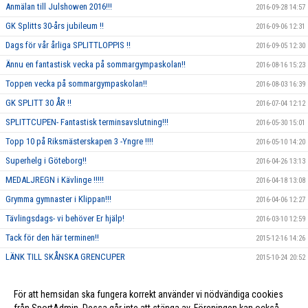
Anmälan till Julshowen 2016!!!
2016-09-28 14:57
GK Splitts 30-års jubileum !!
2016-09-06 12:31
Dags för vår årliga SPLITTLOPPIS !!
2016-09-05 12:30
Ännu en fantastisk vecka på sommargympaskolan!!
2016-08-16 15:23
Toppen vecka på sommargympaskolan!!
2016-08-03 16:39
GK SPLITT 30 ÅR !!
2016-07-04 12:12
SPLITTCUPEN- Fantastisk terminsavslutning!!!
2016-05-30 15:01
Topp 10 på Riksmästerskapen 3 -Yngre !!!!
2016-05-10 14:20
Superhelg i Göteborg!!
2016-04-26 13:13
MEDALJREGN i Kävlinge !!!!!
2016-04-18 13:08
Grymma gymnaster i Klippan!!!
2016-04-06 12:27
Tävlingsdags- vi behöver Er hjälp!
2016-03-10 12:59
Tack för den här terminen!!
2015-12-16 14:26
LÄNK TILL SKÅNSKA GRENCUPER
2015-10-24 20:52
Rosa träning!
2015-10-01 23:17
För att hemsidan ska fungera korrekt använder vi nödvändiga cookies
Vi ska annordna en tävling, och behöver DIN hjälp!!
2015-09-10 13:26