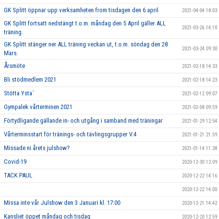
GK Splitt öppnar upp verksamheten from tisdagen den 6 april
2021-04-04 18:03
GK Splitt fortsatt nedstängt t.o.m. måndag den 5 April gäller ALL
2021-03-26 14:10
träning.
GK Splitt stänger ner ALL träning veckan ut, t.o.m. söndag den 28
2021-03-24 09:30
Mars.
Årsmöte
2021-02-18 14:33
Bli stödmedlem 2021
2021-02-18 14:23
Stötta Ysta´
2021-02-12 09:07
Gympalek vårterminen 2021
2021-02-08 09:59
Förtydligande gällande in- och utgång i samband med träningar
2021-01-29 12:54
Vårterminsstart för tränings- och tävlingsgrupper V.4
2021-01-21 21:59
Missade ni årets julshow?
2021-01-14 11:38
Covid-19
2020-12-30 12:09
TACK PAUL
2020-12-22 14:16
2020-12-22 14:00
Missa inte vår Julshow den 3 Januari kl. 17:00
2020-12-21 14:42
Kansliet öppet måndag och tisdag
2020-12-20 12:59