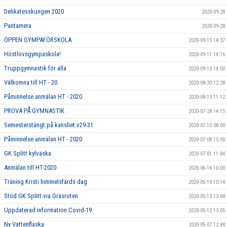
Delikatesskungen 2020
2020-09-28
Pantamera
2020-09-28
ÖPPEN GYMPAFÖRSKOLA
2020-09-15 14:37
Höstlovsgympaskola!
2020-09-11 14:16
Truppgymnastik för alla
2020-09-10 14:00
Välkomna till HT - 20
2020-08-20 12:28
Påminnelse anmälan HT - 2020
2020-08-13 11:12
PROVA PÅ GYMNASTIK
2020-07-28 14:15
Semesterstängt på kansliet v29-31
2020-07-10 08:00
Påminnelse anmälan HT - 2020
2020-07-08 15:00
GK Splitt kylväska
2020-07-01 11:04
Anmälan till HT-2020
2020-06-16 10:00
Träning Kristi himmelsfärds dag
2020-05-19 10:14
Stöd GK Splitt via Gräsroten
2020-05-13 13:04
Uppdaterad information Covid-19
2020-05-12 13:05
Ny Vattenflaska
2020-05-07 12:48