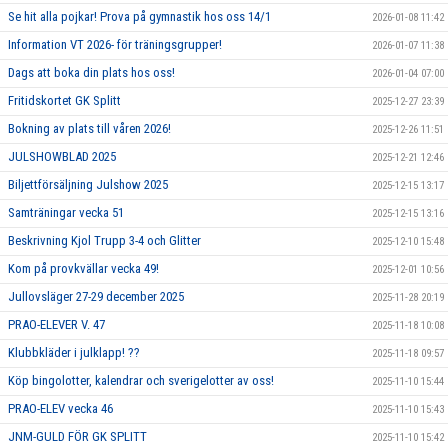
Se hit alla pojkar! Prova på gymnastik hos oss 14/1
2026-01-08 11:42
Information VT 2026- för träningsgrupper!
2026-01-07 11:38
Dags att boka din plats hos oss!
2026-01-04 07:00
Fritidskortet GK Splitt
2025-12-27 23:39
Bokning av plats till våren 2026!
2025-12-26 11:51
JULSHOWBLAD 2025
2025-12-21 12:46
Biljettförsäljning Julshow 2025
2025-12-15 13:17
Samträningar vecka 51
2025-12-15 13:16
Beskrivning Kjol Trupp 3-4 och Glitter
2025-12-10 15:48
Kom på provkvällar vecka 49!
2025-12-01 10:56
Jullovsläger 27-29 december 2025
2025-11-28 20:19
PRAO-ELEVER V. 47
2025-11-18 10:08
Klubbkläder i julklapp! ??
2025-11-18 09:57
Köp bingolotter, kalendrar och sverigelotter av oss!
2025-11-10 15:44
PRAO-ELEV vecka 46
2025-11-10 15:43
JNM-GULD FÖR GK SPLITT
2025-11-10 15:42