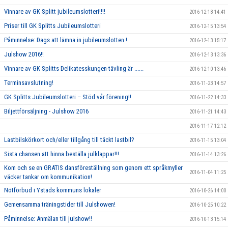
Vinnare av GK Splitt jubileumslotteri!!!!
2016-12-18 14:41
Priser till GK Splitts Jubileumslotteri
2016-12-15 13:54
Påminnelse: Dags att lämna in jubileumslotten !
2016-12-13 15:17
Julshow 2016!!
2016-12-13 13:36
Vinnare av GK Splitts Delikatesskungen-tävling är ......
2016-12-10 13:46
Terminsavslutning!
2016-11-23 14:57
GK Splitts Jubileumslotteri – Stöd vår förening!!
2016-11-22 14:33
Biljettförsäljning - Julshow 2016
2016-11-21 14:43
2016-11-17 12:12
Lastbilskörkort och/eller tillgång till täckt lastbil?
2016-11-15 13:04
Sista chansen att hinna beställa julklappar!!!
2016-11-14 13:26
Kom och se en GRATIS dansföreställning som genom ett språkmyller
2016-11-04 11:25
väcker tankar om kommunikation!
Nötförbud i Ystads kommuns lokaler
2016-10-26 14:00
Gemensamma träningstider till Julshowen!
2016-10-25 10:22
Påminnelse: Anmälan till julshow!!
2016-10-13 15:14