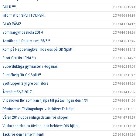
GULD !!!!
2017-05-09 16:43
Information SPLITTCUPEN!
2017-05-08 14:18
GLAD PÅSK!
2017-04-13 14:12
Sommargympaskola 2017!
2017-04-10 14:36
Anmälan till Splittcupen 25/5 !!
2017-04-06 12:46
Kom på Happeningkväll hos oss på GK Splitt!
2017-04-03 12:42
Stort Grattis LENA !!:)
2017-03-25 14:27
Superduktiga gymnaster i Höganäs!
2017-03-22 15:00
Succéhelg för GK Splitt!!
2017-03-07 11:47
Sydtruppen 2 yngre och äldre
2017-03-03 15:26
Årsmöte 22/3-2017!
2017-02-14 15:36
Vi behöver fler som kan hjälpa till på tävlingen den 4/3!
2017-02-08 11:04
Påminnelse: Tävlingsdags- vi behöver Er hjälp!
2017-01-23 11:51
Våren 2017 uppsamlingsdatum för shopen
2017-01-17 15:59
Vi ska anordna en tävling, och behöver DIN hjälp!!
2017-01-13 10:38
Tack för den här terminen!!
2016-12-23 10:34