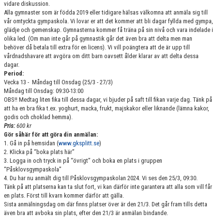
vidare diskussion.
GRUPPER OCH TIDER
Alla gymnaster som är födda 2019 eller tidigare hälsas välkomna att anmäla sig till
vår omtyckta gympaskola. Vi lovar er att det kommer att bli dagar fyllda med gym
pa,
STÖDMEDLEM
glädje och gemenskap. Gymnasterna kommer få träna på sin nivå och vara indelade i
olika led. (Om man inte går på gymnastik går det även bra att delta men man
behöver då betala till extra för en licens). Vi vill poängtera att de är upp till
SPONSRING
vårdnadshavare att avgöra om ditt barn oavsett ålder klarar av att delta dessa
dagar.
FRÅGOR & SVAR
Period:
Vecka 13 - Måndag till Onsdag (25/3 - 27/3)
FUNKTIONÄRER
Måndag till Onsdag: 09:30-13:00
OBS!! Medtag liten fika till dessa dagar, vi bjuder på saft till fikan varje dag. Tänk på
att ha en bra fika t.ex. yoghurt, macka, frukt, majskakor eller liknande (lämna kakor,
FRITIDSKORTET
godis och choklad hemma).
Pris:
600 kr
Gör såhär för att göra din anmälan:
1. Gå in på hemsidan (
www.gksplitt.se
)
2. Klicka på “boka plats här”
3. Logga in och tryck in på “övrigt” och boka en plats i gruppen
“Påsklovsgympaskola”
4. Du har nu anmält dig till Påsklovsgympaskolan 2024. Vi ses den 25/3, 09:30.
Tänk på att platserna kan ta slut fort, vi kan därför inte garantera att alla som vill får
en plats. Först till kvarn kommer därför att gälla.
Sista anmälningsdag om där finns platser över är den 21/3. Det går fram tills detta
även bra att avboka sin plats, efter den 21/3 är anmälan bindande.