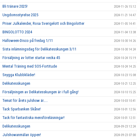
Bli tränare 2025!
2024-11-26 15:12
Ungdomsstyrelse 2025
2024-11-21 14:47
Priser Julkalender, Rosa Sverigelott och Bingolotter
2024-11-05 14:41
BINGOLOTTO 2024
2024-11-04 13:38
Halloween-Disco på fredag 1/11
2024-10-30 14:26
Sista inlämningsdag för Delikatesskungen 3/11
2024-10-30 14:24
Försäljning av lotter startar vecka 45
2024-10-24 15:19
Mental Träning med SOS-Fortitude
2024-10-24 14:25
Snygga Klubbkläder!
2024-10-23 15:08
Delikatesskungen
2024-10-21 12:25
Försäljningen av Delikatesskungen är i full gång!
2024-10-10 15:25
Temat för årets julshow är…..
2024-10-03 10:41
Tack Sparbanken Skåne!
2024-10-01 12:56
Tack för fantastiska mensföreläsningar!
2024-10-01 12:51
Delikatesskungen
2024-09-23 12:24
Julshowanmälan öppen!
2024-09-23 07:00