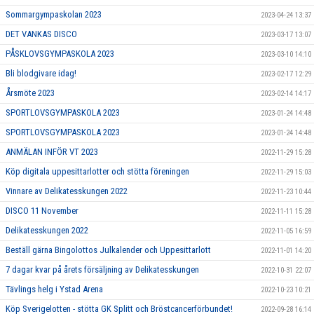
Sommargympaskolan 2023
2023-04-24 13:37
DET VANKAS DISCO
2023-03-17 13:07
PÅSKLOVSGYMPASKOLA 2023
2023-03-10 14:10
Bli blodgivare idag!
2023-02-17 12:29
Årsmöte 2023
2023-02-14 14:17
SPORTLOVSGYMPASKOLA 2023
2023-01-24 14:48
SPORTLOVSGYMPASKOLA 2023
2023-01-24 14:48
ANMÄLAN INFÖR VT 2023
2022-11-29 15:28
Köp digitala uppesittarlotter och stötta föreningen
2022-11-29 15:03
Vinnare av Delikatesskungen 2022
2022-11-23 10:44
DISCO 11 November
2022-11-11 15:28
Delikatesskungen 2022
2022-11-05 16:59
Beställ gärna Bingolottos Julkalender och Uppesittarlott
2022-11-01 14:20
7 dagar kvar på årets försäljning av Delikatesskungen
2022-10-31 22:07
Tävlings helg i Ystad Arena
2022-10-23 10:21
Köp Sverigelotten - stötta GK Splitt och Bröstcancerförbundet!
2022-09-28 16:14