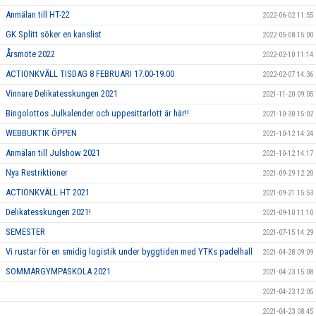
Anmälan till HT-22
2022-06-02 11:55
GK Splitt söker en kanslist
2022-05-08 15:00
Årsmöte 2022
2022-02-10 11:14
ACTIONKVÄLL TISDAG 8 FEBRUARI 17.00-19.00
2022-02-07 14:36
Vinnare Delikatesskungen 2021
2021-11-20 09:05
Bingolottos Julkalender och uppesittarlott är här!!
2021-10-30 15:02
WEBBUKTIK ÖPPEN
2021-10-12 14:24
Anmälan till Julshow 2021
2021-10-12 14:17
Nya Restriktioner
2021-09-29 12:20
ACTIONKVÄLL HT 2021
2021-09-21 15:53
Delikatesskungen 2021!
2021-09-10 11:10
SEMESTER
2021-07-15 14:29
Vi rustar för en smidig logistik under byggtiden med YTKs padelhall
2021-04-28 09:09
SOMMARGYMPASKOLA 2021
2021-04-23 15:08
2021-04-23 12:05
2021-04-23 08:45