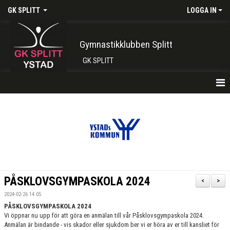
GK SPLITT
LOGGA IN
Gymnastikklubben Splitt
GK SPLITT
HEM
FÖRENINGEN
KONTAKT
BOKA PLATS HÄR
PÅSKLOVSGYMPASKOLA 2024
<
>
INTRESSEANMÄLAN
2024-02-26 14:05
PÅSKLOVSGYMPASKOLA 2024
SHOP
Vi öppnar nu upp för att göra en anmälan till vår Påsklovsgympaskola 2024.
Anmälan är bindande - vis skador eller sjukdom ber vi er höra av er till kansliet för