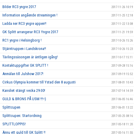
Bilder RC3 yngre 2017
2017-11-26 10:19
Information angående streamingen !
2017-11-25 12:18
Ladda ner RC3 yngre appen!!
2017-11-22 13:08
GK Splitt arrangerar RC3 Yngre 2017
2017-11-21 19:59
RC1 yngre i Helsingborg !
2017-10-26 15:26
Stjärntruppen i Landskrona!!
2017-10-26 15:23
Tävlingssäsongen är äntligen igång!
2017-10-17 15:11
Kontaktuppgifter GK SPLITT !
2017-09-28 15:16
Anmälan till Julshow 2017!
2017-09-19 15:52
Cirkus Olympia kommer till Ystad den 8 augusti
2017-08-01 10:43
Kansliet stängt vecka 29-30!
2017-07-14 14:59
GULD & BRONS PÅ USM !!!=)
2017-06-05 16:46
Splittcupen
2017-06-01 13:22
Splittcupen: Startordning
2017-05-25 08:16
SPLITTLOPPIS!
2017-05-18 11:20
Ännu ett guld till GK Splitt !!
2017-05-16 11:55