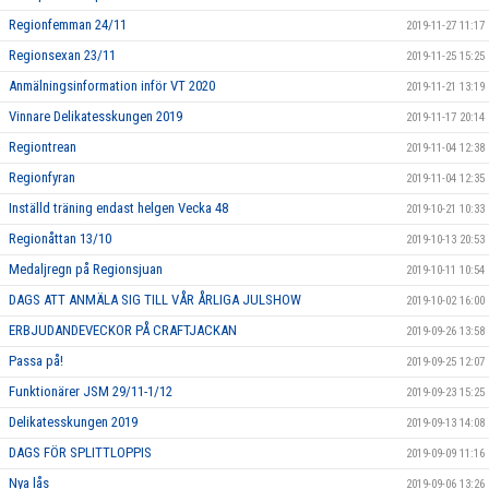
Regionfemman 24/11
2019-11-27 11:17
Regionsexan 23/11
2019-11-25 15:25
Anmälningsinformation inför VT 2020
2019-11-21 13:19
Vinnare Delikatesskungen 2019
2019-11-17 20:14
Regiontrean
2019-11-04 12:38
Regionfyran
2019-11-04 12:35
Inställd träning endast helgen Vecka 48
2019-10-21 10:33
Regionåttan 13/10
2019-10-13 20:53
Medaljregn på Regionsjuan
2019-10-11 10:54
DAGS ATT ANMÄLA SIG TILL VÅR ÅRLIGA JULSHOW
2019-10-02 16:00
ERBJUDANDEVECKOR PÅ CRAFTJACKAN
2019-09-26 13:58
Passa på!
2019-09-25 12:07
Funktionärer JSM 29/11-1/12
2019-09-23 15:25
Delikatesskungen 2019
2019-09-13 14:08
DAGS FÖR SPLITTLOPPIS
2019-09-09 11:16
Nya lås
2019-09-06 13:26