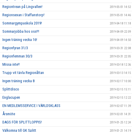
Regiontrean på Lingvallen!
2019-05-01 14:52
Regionsexan i Staffanstorp!
2019-05-01 14:46
Sommargympaskola 2019!
2019-04-18 11:18
Sommarjobba hos oss!!!
2019-04-09 22:09
Ingen träning vecka 16!
2019-04-09 14:50
Regionfyran 31/3
2019-03-31 22:08
Regionfemman 30/3
2019-03-31 22:05
Missa inte!!
2019-03-18 12:36
Trupp vit tävla Regionåttan
2019-03-13 14:15
Ingen träning vecka 8
2019-02-17 10:00
Splittdisco
2019-02-15 15:11
Englacupen
2019-02-15 12:22
EN MEDLEMSSERVICE I VÄRLDSKLASS
2019-02-07 11:39
Årsmöte
2019-02-01 14:31
DAGS FÖR SPLITTLOPPIS!
2019-01-25 12:24
Välkomna till GK Splitt
2019-01-21 14:19