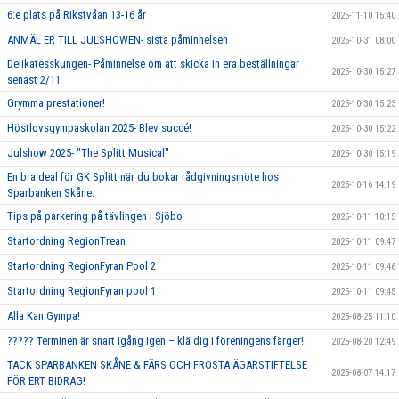
6:e plats på Rikstvåan 13-16 år
2025-11-10 15:40
ANMÄL ER TILL JULSHOWEN- sista påminnelsen
2025-10-31 08:00
Delikatesskungen- Påminnelse om att skicka in era beställningar
2025-10-30 15:27
senast 2/11
Grymma prestationer!
2025-10-30 15:23
Höstlovsgympaskolan 2025- Blev succé!
2025-10-30 15:22
Julshow 2025- "The Splitt Musical"
2025-10-30 15:19
En bra deal för GK Splitt när du bokar rådgivningsmöte hos
2025-10-16 14:19
Sparbanken Skåne.
Tips på parkering på tävlingen i Sjöbo
2025-10-11 10:15
Startordning RegionTrean
2025-10-11 09:47
Startordning RegionFyran Pool 2
2025-10-11 09:46
Startordning RegionFyran pool 1
2025-10-11 09:45
Alla Kan Gympa!
2025-08-25 11:10
????? Terminen är snart igång igen – klä dig i föreningens färger!
2025-08-20 12:49
TACK SPARBANKEN SKÅNE & FÄRS OCH FROSTA ÄGARSTIFTELSE
2025-08-07 14:17
FÖR ERT BIDRAG!