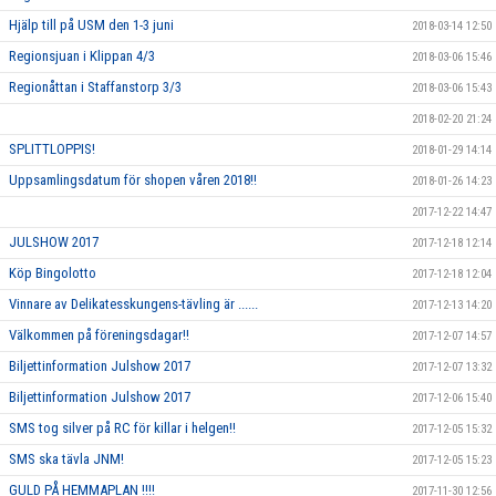
Hjälp till på USM den 1-3 juni
2018-03-14 12:50
Regionsjuan i Klippan 4/3
2018-03-06 15:46
Regionåttan i Staffanstorp 3/3
2018-03-06 15:43
2018-02-20 21:24
SPLITTLOPPIS!
2018-01-29 14:14
Uppsamlingsdatum för shopen våren 2018!!
2018-01-26 14:23
2017-12-22 14:47
JULSHOW 2017
2017-12-18 12:14
Köp Bingolotto
2017-12-18 12:04
Vinnare av Delikatesskungens-tävling är ......
2017-12-13 14:20
Välkommen på föreningsdagar!!
2017-12-07 14:57
Biljettinformation Julshow 2017
2017-12-07 13:32
Biljettinformation Julshow 2017
2017-12-06 15:40
SMS tog silver på RC för killar i helgen!!
2017-12-05 15:32
SMS ska tävla JNM!
2017-12-05 15:23
GULD PÅ HEMMAPLAN !!!!
2017-11-30 12:56