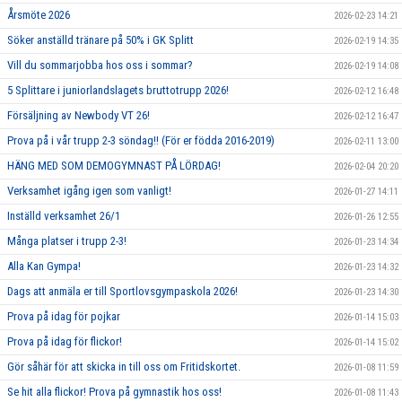
Årsmöte 2026
2026-02-23 14:21
Söker anställd tränare på 50% i GK Splitt
2026-02-19 14:35
Vill du sommarjobba hos oss i sommar?
2026-02-19 14:08
5 Splittare i juniorlandslagets bruttotrupp 2026!
2026-02-12 16:48
Försäljning av Newbody VT 26!
2026-02-12 16:47
Prova på i vår trupp 2-3 söndag!! (För er födda 2016-2019)
2026-02-11 13:00
HÄNG MED SOM DEMOGYMNAST PÅ LÖRDAG!
2026-02-04 20:20
Verksamhet igång igen som vanligt!
2026-01-27 14:11
Inställd verksamhet 26/1
2026-01-26 12:55
Många platser i trupp 2-3!
2026-01-23 14:34
Alla Kan Gympa!
2026-01-23 14:32
Dags att anmäla er till Sportlovsgympaskola 2026!
2026-01-23 14:30
Prova på idag för pojkar
2026-01-14 15:03
Prova på idag för flickor!
2026-01-14 15:02
Gör såhär för att skicka in till oss om Fritidskortet.
2026-01-08 11:59
Se hit alla flickor! Prova på gymnastik hos oss!
2026-01-08 11:43