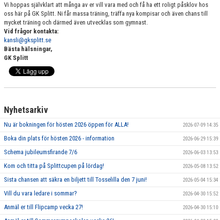
Vi hoppas självklart att många av er vill vara med och få ha ett roligt påsklov hos
oss här på GK Splitt. Ni får massa träning, träffa nya kompisar och även chans till
mycket träning och därmed även utvecklas som gymnast.
Vid frågor kontakta:
kansli@gksplitt.se
Bästa hälsningar,
GK Splitt
Nyhetsarkiv
Nu är bokningen för hösten 2026 öppen för ALLA!
2026-07-09 14:35
Boka din plats för hösten 2026 - information
2026-06-29 15:39
Schema jubileumsfirande 7/6
2026-06-03 13:53
Kom och titta på Splittcupen på lördag!
2026-05-08 13:52
Sista chansen att säkra en biljett till Tosselilla den 7 juni!
2026-05-04 15:34
Vill du vara ledare i sommar?
2026-04-30 15:52
Anmäl er till Flipcamp vecka 27!
2026-04-30 15:10