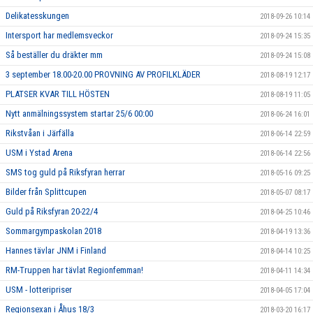
Delikatesskungen
2018-09-26 10:14
Intersport har medlemsveckor
2018-09-24 15:35
Så beställer du dräkter mm
2018-09-24 15:08
3 september 18.00-20.00 PROVNING AV PROFILKLÄDER
2018-08-19 12:17
PLATSER KVAR TILL HÖSTEN
2018-08-19 11:05
Nytt anmälningssystem startar 25/6 00:00
2018-06-24 16:01
Rikstvåan i Järfälla
2018-06-14 22:59
USM i Ystad Arena
2018-06-14 22:56
SMS tog guld på Riksfyran herrar
2018-05-16 09:25
Bilder från Splittcupen
2018-05-07 08:17
Guld på Riksfyran 20-22/4
2018-04-25 10:46
Sommargympaskolan 2018
2018-04-19 13:36
Hannes tävlar JNM i Finland
2018-04-14 10:25
RM-Truppen har tävlat Regionfemman!
2018-04-11 14:34
USM - lotteripriser
2018-04-05 17:04
Regionsexan i Åhus 18/3
2018-03-20 16:17