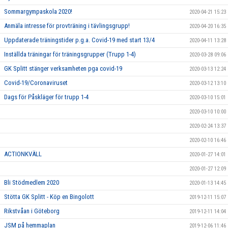
Sommargympaskola 2020!
2020-04-21 15:23
Anmäla intresse för provträning i tävlingsgrupp!
2020-04-20 16:35
Uppdaterade träningstider p.g.a. Covid-19 med start 13/4
2020-04-11 13:28
Inställda träningar för träningsgrupper (Trupp 1-4)
2020-03-28 09:06
GK Splitt stänger verksamheten pga covid-19
2020-03-13 12:24
Covid-19/Coronaviruset
2020-03-12 13:10
Dags för Påskläger för trupp 1-4
2020-03-10 15:01
2020-03-10 10:00
2020-02-24 13:37
2020-02-10 16:46
ACTIONKVÄLL
2020-01-27 14:01
2020-01-27 12:09
Bli Stödmedlem 2020
2020-01-13 14:45
Stötta GK Splitt - Köp en Bingolott
2019-12-11 15:07
Rikstvåan i Göteborg
2019-12-11 14:04
JSM på hemmaplan
2019-12-06 11:46