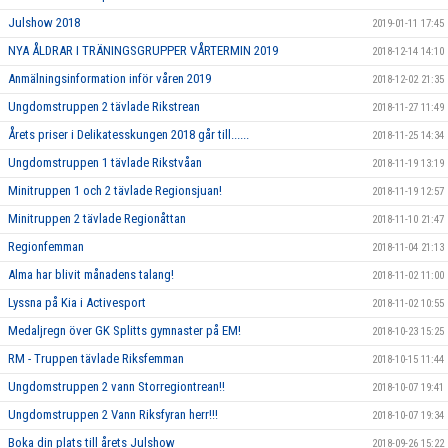
Julshow 2018
2019-01-11 17:45
NYA ÅLDRAR I TRÄNINGSGRUPPER VÅRTERMIN 2019
2018-12-14 14:10
Anmälningsinformation inför våren 2019
2018-12-02 21:35
Ungdomstruppen 2 tävlade Rikstrean
2018-11-27 11:49
Årets priser i Delikatesskungen 2018 går till......
2018-11-25 14:34
Ungdomstruppen 1 tävlade Rikstvåan
2018-11-19 13:19
Minitruppen 1 och 2 tävlade Regionsjuan!
2018-11-19 12:57
Minitruppen 2 tävlade Regionåttan
2018-11-10 21:47
Regionfemman
2018-11-04 21:13
Alma har blivit månadens talang!
2018-11-02 11:00
Lyssna på Kia i Activesport
2018-11-02 10:55
Medaljregn över GK Splitts gymnaster på EM!
2018-10-23 15:25
RM - Truppen tävlade Riksfemman
2018-10-15 11:44
Ungdomstruppen 2 vann Storregiontrean!!
2018-10-07 19:41
Ungdomstruppen 2 Vann Riksfyran herr!!!
2018-10-07 19:34
Boka din plats till årets Julshow
2018-09-26 15:22