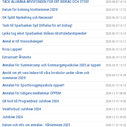
TACK ALLMÄNA ARVSFONDEN FÖR ERT BIDRAG OCH STÖD!
2025-08-07 14:10
Datum för bokning höstterminen 2025!
2025-07-01 17:52
GK Splitt Nyckelring och Necessär!
2025-06-25 12:22
Tack till Sparbanken Syd Stiftelse för ert bidrag!
2025-06-23 14:12
Lycke tog emot Sparbanken Skånes Idrottsledarstipendie!
2025-05-15 15:14
Anmäl er till Visionshelegen!
2025-05-15 15:12
Rosa Lappen!
2025-05-15 15:07
Extrainsatt Årsmöte
2025-05-14 12:07
Anmälan för Summercamp och Sommargympaskolan 2025 är öppen!
2025-03-31 13:15
Ansök om att vara ledare till våra lovskolor under våren och
2025-03-13 14:39
sommaren 2025!
Anmälan för Sportlovsgympaskola öppen!!
2025-01-15 14:10
Anmälan för tidigare medlemmar ÖPPEN!
2024-12-27 08:00
QR kod till Programblad Julshow 2024
2024-12-15 10:00
Väskförbud Julshow 2024
2024-12-13 20:02
Julshow 2024
2024-12-13 20:00
Datum och info om anmälan - Vårterminen 2025
2024-11-27 14:25