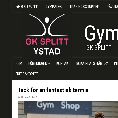
GK SPLITT
GYMPALEK
TRÄNINGSGRUPPER
TÄVLI
Gym
GK SPLITT
HEM
FÖRENINGEN
KONTAKT
BOKA PLATS HÄR
I
FRITIDSKORTET
Tack för en fantastisk termin
2023-12-20 11:30