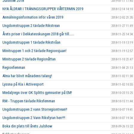
Julshow 2018
2019-01-11 17:45
NYA ÅLDRAR I TRÄNINGSGRUPPER VÅRTERMIN 2019
2018-12-14 14:10
Anmälningsinformation inför våren 2019
2018-12-02 21:35
Ungdomstruppen 2 tävlade Rikstrean
2018-11-27 11:49
Årets priser i Delikatesskungen 2018 går till......
2018-11-25 14:34
Ungdomstruppen 1 tävlade Rikstvåan
2018-11-19 13:19
Minitruppen 1 och 2 tävlade Regionsjuan!
2018-11-19 12:57
Minitruppen 2 tävlade Regionåttan
2018-11-10 21:47
Regionfemman
2018-11-04 21:13
Alma har blivit månadens talang!
2018-11-02 11:00
Lyssna på Kia i Activesport
2018-11-02 10:55
Medaljregn över GK Splitts gymnaster på EM!
2018-10-23 15:25
RM - Truppen tävlade Riksfemman
2018-10-15 11:44
Ungdomstruppen 2 vann Storregiontrean!!
2018-10-07 19:41
Ungdomstruppen 2 Vann Riksfyran herr!!!
2018-10-07 19:34
Boka din plats till årets Julshow
2018-09-26 15:22