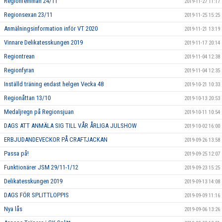
Regionfemman 24/11
2019-11-27 11:17
Regionsexan 23/11
2019-11-25 15:25
Anmälningsinformation inför VT 2020
2019-11-21 13:19
Vinnare Delikatesskungen 2019
2019-11-17 20:14
Regiontrean
2019-11-04 12:38
Regionfyran
2019-11-04 12:35
Inställd träning endast helgen Vecka 48
2019-10-21 10:33
Regionåttan 13/10
2019-10-13 20:53
Medaljregn på Regionsjuan
2019-10-11 10:54
DAGS ATT ANMÄLA SIG TILL VÅR ÅRLIGA JULSHOW
2019-10-02 16:00
ERBJUDANDEVECKOR PÅ CRAFTJACKAN
2019-09-26 13:58
Passa på!
2019-09-25 12:07
Funktionärer JSM 29/11-1/12
2019-09-23 15:25
Delikatesskungen 2019
2019-09-13 14:08
DAGS FÖR SPLITTLOPPIS
2019-09-09 11:16
Nya lås
2019-09-06 13:26