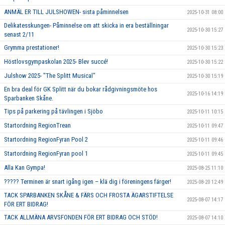
ANMÄL ER TILL JULSHOWEN- sista påminnelsen
2025-10-31 08:00
Delikatesskungen- Påminnelse om att skicka in era beställningar
2025-10-30 15:27
senast 2/11
Grymma prestationer!
2025-10-30 15:23
Höstlovsgympaskolan 2025- Blev succé!
2025-10-30 15:22
Julshow 2025- "The Splitt Musical"
2025-10-30 15:19
En bra deal för GK Splitt när du bokar rådgivningsmöte hos
2025-10-16 14:19
Sparbanken Skåne.
Tips på parkering på tävlingen i Sjöbo
2025-10-11 10:15
Startordning RegionTrean
2025-10-11 09:47
Startordning RegionFyran Pool 2
2025-10-11 09:46
Startordning RegionFyran pool 1
2025-10-11 09:45
Alla Kan Gympa!
2025-08-25 11:10
????? Terminen är snart igång igen – klä dig i föreningens färger!
2025-08-20 12:49
TACK SPARBANKEN SKÅNE & FÄRS OCH FROSTA ÄGARSTIFTELSE
2025-08-07 14:17
FÖR ERT BIDRAG!
TACK ALLMÄNA ARVSFONDEN FÖR ERT BIDRAG OCH STÖD!
2025-08-07 14:10