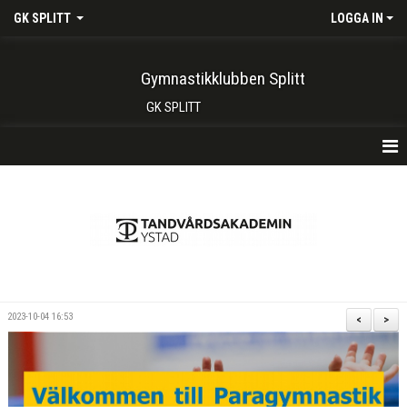
GK SPLITT
LOGGA IN
Gymnastikklubben Splitt
GK SPLITT
HEM
FÖRENINGEN
KONTAKT
BOKA PLATS HÄR
2023-10-04 16:53
<
>
INTRESSEANMÄLAN
SHOP