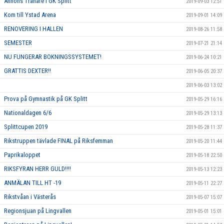
Annons Tränare i GK Splitt
2019-09-03 12:51
Kom till Ystad Arena
2019-09-01 14:09
RENOVERING I HALLEN
2019-08-26 11:58
SEMESTER
2019-07-21 21:14
NU FUNGERAR BOKNINGSSYSTEMET!
2019-06-24 10:21
GRATTIS DEXTER!!
2019-06-05 20:37
2019-06-03 13:02
Prova på Gymnastik på GK Splitt
2019-05-29 16:16
Nationaldagen 6/6
2019-05-29 13:13
Splittcupen 2019
2019-05-28 11:37
Rikstruppen tävlade FINAL på Riksfemman
2019-05-20 11:44
Paprikaloppet
2019-05-18 22:50
RIKSFYRAN HERR GULD!!!!
2019-05-13 12:23
ANMÄLAN TILL HT -19
2019-05-11 22:27
Rikstvåan i Västerås
2019-05-07 15:07
Regionsjuan på Lingvallen
2019-05-01 15:01