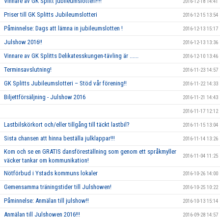
Vinnare av GK Splitt jubileumslotteri!!!!
2016-12-18 14:41
Priser till GK Splitts Jubileumslotteri
2016-12-15 13:54
Påminnelse: Dags att lämna in jubileumslotten !
2016-12-13 15:17
Julshow 2016!!
2016-12-13 13:36
Vinnare av GK Splitts Delikatesskungen-tävling är ......
2016-12-10 13:46
Terminsavslutning!
2016-11-23 14:57
GK Splitts Jubileumslotteri – Stöd vår förening!!
2016-11-22 14:33
Biljettförsäljning - Julshow 2016
2016-11-21 14:43
2016-11-17 12:12
Lastbilskörkort och/eller tillgång till täckt lastbil?
2016-11-15 13:04
Sista chansen att hinna beställa julklappar!!!
2016-11-14 13:26
Kom och se en GRATIS dansföreställning som genom ett språkmyller
2016-11-04 11:25
väcker tankar om kommunikation!
Nötförbud i Ystads kommuns lokaler
2016-10-26 14:00
Gemensamma träningstider till Julshowen!
2016-10-25 10:22
Påminnelse: Anmälan till julshow!!
2016-10-13 15:14
Anmälan till Julshowen 2016!!!
2016-09-28 14:57