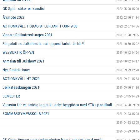
2022-06-02 11:55
GK Splitt söker en kanslist
2022-05-08 15:00
Årsmöte 2022
2022-02-10 11:14
ACTIONKVÄLL TISDAG 8 FEBRUARI 17.00-19.00
2022-02-07 14:36
Vinnare Delikatesskungen 2021
2021-11-20 09:05
Bingolottos Julkalender och uppesittarlott är här!!
2021-10-30 15:02
WEBBUKTIK ÖPPEN
2021-10-12 14:24
Anmälan till Julshow 2021
2021-10-12 14:17
Nya Restriktioner
2021-09-29 12:20
ACTIONKVÄLL HT 2021
2021-09-21 15:53
Delikatesskungen 2021!
2021-09-10 11:10
SEMESTER
2021-07-15 14:29
Vi rustar för en smidig logistik under byggtiden med YTKs padelhall
2021-04-28 09:09
SOMMARGYMPASKOLA 2021
2021-04-23 15:08
2021-04-23 12:05
2021-04-23 08:45
GK Splitt öppnar upp verksamheten from tisdagen den 6 april