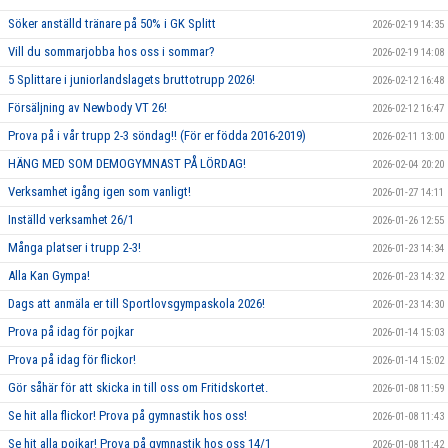
Söker anställd tränare på 50% i GK Splitt
2026-02-19 14:35
Vill du sommarjobba hos oss i sommar?
2026-02-19 14:08
5 Splittare i juniorlandslagets bruttotrupp 2026!
2026-02-12 16:48
Försäljning av Newbody VT 26!
2026-02-12 16:47
Prova på i vår trupp 2-3 söndag!! (För er födda 2016-2019)
2026-02-11 13:00
HÄNG MED SOM DEMOGYMNAST PÅ LÖRDAG!
2026-02-04 20:20
Verksamhet igång igen som vanligt!
2026-01-27 14:11
Inställd verksamhet 26/1
2026-01-26 12:55
Många platser i trupp 2-3!
2026-01-23 14:34
Alla Kan Gympa!
2026-01-23 14:32
Dags att anmäla er till Sportlovsgympaskola 2026!
2026-01-23 14:30
Prova på idag för pojkar
2026-01-14 15:03
Prova på idag för flickor!
2026-01-14 15:02
Gör såhär för att skicka in till oss om Fritidskortet.
2026-01-08 11:59
Se hit alla flickor! Prova på gymnastik hos oss!
2026-01-08 11:43
Se hit alla pojkar! Prova på gymnastik hos oss 14/1
2026-01-08 11:42