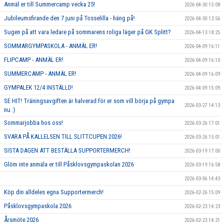
Anmäl er till Summercamp vecka 25!
2026-04-30 15:08
Jubileumsfirande den 7 juni på Tosselilla - häng på!
2026-04-30 13:56
Sugen på att vara ledare på sommarens roliga läger på GK Splitt?
2026-04-13 18:25
SOMMARGYMPASKOLA - ANMÄL ER!
2026-04-09 16:11
FLIPCAMP - ANMÄL ER!
2026-04-09 16:10
SUMMERCAMP - ANMÄL ER!
2026-04-09 16:09
GYMPALEK 12/4 INSTÄLLD!
2026-04-09 15:09
SE HIT! Träningsavgiften är halverad för er som vill börja på gympa
2026-03-27 14:13
nu :)
Sommarjobba hos oss!
2026-03-26 17:01
SVARA PÅ KALLELSEN TILL SLITTCUPEN 2026!
2026-03-26 15:01
SISTA DAGEN ATT BESTÄLLA SUPPORTERMERCH!
2026-03-19 17:00
Glöm inte anmäla er till Påsklovsgympaskolan 2026
2026-03-19 16:58
2026-03-06 14:43
Köp din alldeles egna Supportermerch!
2026-02-26 15:09
Påsklovsgympaskola 2026
2026-02-23 14:23
Årsmöte 2026
2026-02-23 14:21