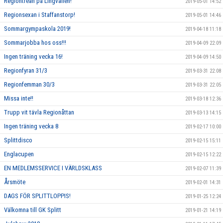
Regiontrean på Lingvallen!
2019-05-01 14:52
Regionsexan i Staffanstorp!
2019-05-01 14:46
Sommargympaskola 2019!
2019-04-18 11:18
Sommarjobba hos oss!!!
2019-04-09 22:09
Ingen träning vecka 16!
2019-04-09 14:50
Regionfyran 31/3
2019-03-31 22:08
Regionfemman 30/3
2019-03-31 22:05
Missa inte!!
2019-03-18 12:36
Trupp vit tävla Regionåttan
2019-03-13 14:15
Ingen träning vecka 8
2019-02-17 10:00
Splittdisco
2019-02-15 15:11
Englacupen
2019-02-15 12:22
EN MEDLEMSSERVICE I VÄRLDSKLASS
2019-02-07 11:39
Årsmöte
2019-02-01 14:31
DAGS FÖR SPLITTLOPPIS!
2019-01-25 12:24
Välkomna till GK Splitt
2019-01-21 14:19