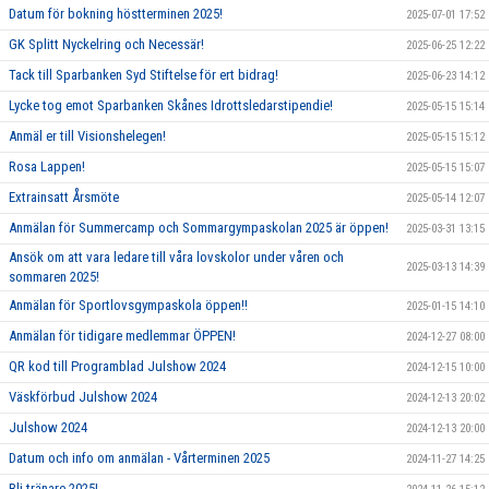
Datum för bokning höstterminen 2025!
2025-07-01 17:52
GK Splitt Nyckelring och Necessär!
2025-06-25 12:22
Tack till Sparbanken Syd Stiftelse för ert bidrag!
2025-06-23 14:12
Lycke tog emot Sparbanken Skånes Idrottsledarstipendie!
2025-05-15 15:14
Anmäl er till Visionshelegen!
2025-05-15 15:12
Rosa Lappen!
2025-05-15 15:07
Extrainsatt Årsmöte
2025-05-14 12:07
Anmälan för Summercamp och Sommargympaskolan 2025 är öppen!
2025-03-31 13:15
Ansök om att vara ledare till våra lovskolor under våren och
2025-03-13 14:39
sommaren 2025!
Anmälan för Sportlovsgympaskola öppen!!
2025-01-15 14:10
Anmälan för tidigare medlemmar ÖPPEN!
2024-12-27 08:00
QR kod till Programblad Julshow 2024
2024-12-15 10:00
Väskförbud Julshow 2024
2024-12-13 20:02
Julshow 2024
2024-12-13 20:00
Datum och info om anmälan - Vårterminen 2025
2024-11-27 14:25
Bli tränare 2025!