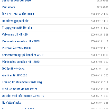
Delikatesskungen 2020
2020-09-28
Pantamera
2020-09-28
ÖPPEN GYMPAFÖRSKOLA
2020-09-15 14:37
Höstlovsgympaskola!
2020-09-11 14:16
Truppgymnastik för alla
2020-09-10 14:00
Välkomna till HT - 20
2020-08-20 12:28
Påminnelse anmälan HT - 2020
2020-08-13 11:12
PROVA PÅ GYMNASTIK
2020-07-28 14:15
Semesterstängt på kansliet v29-31
2020-07-10 08:00
Påminnelse anmälan HT - 2020
2020-07-08 15:00
GK Splitt kylväska
2020-07-01 11:04
Anmälan till HT-2020
2020-06-16 10:00
Träning Kristi himmelsfärds dag
2020-05-19 10:14
Stöd GK Splitt via Gräsroten
2020-05-13 13:04
Uppdaterad information Covid-19
2020-05-12 13:05
Ny Vattenflaska
2020-05-07 12:48