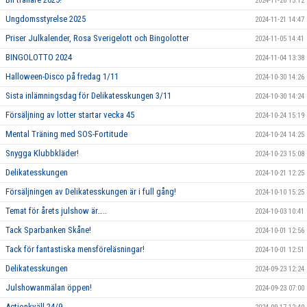
2024-11-26 15:12
Ungdomsstyrelse 2025
2024-11-21 14:47
Priser Julkalender, Rosa Sverigelott och Bingolotter
2024-11-05 14:41
BINGOLOTTO 2024
2024-11-04 13:38
Halloween-Disco på fredag 1/11
2024-10-30 14:26
Sista inlämningsdag för Delikatesskungen 3/11
2024-10-30 14:24
Försäljning av lotter startar vecka 45
2024-10-24 15:19
Mental Träning med SOS-Fortitude
2024-10-24 14:25
Snygga Klubbkläder!
2024-10-23 15:08
Delikatesskungen
2024-10-21 12:25
Försäljningen av Delikatesskungen är i full gång!
2024-10-10 15:25
Temat för årets julshow är…..
2024-10-03 10:41
Tack Sparbanken Skåne!
2024-10-01 12:56
Tack för fantastiska mensföreläsningar!
2024-10-01 12:51
Delikatesskungen
2024-09-23 12:24
Julshowanmälan öppen!
2024-09-23 07:00
Actionkväll 24/9