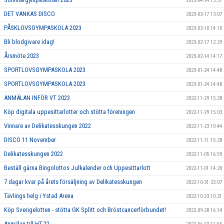
2023-04-24 13:37
DET VANKAS DISCO
2023-03-17 13:07
PÅSKLOVSGYMPASKOLA 2023
2023-03-10 14:10
Bli blodgivare idag!
2023-02-17 12:29
Årsmöte 2023
2023-02-14 14:17
SPORTLOVSGYMPASKOLA 2023
2023-01-24 14:48
SPORTLOVSGYMPASKOLA 2023
2023-01-24 14:48
ANMÄLAN INFÖR VT 2023
2022-11-29 15:28
Köp digitala uppesittarlotter och stötta föreningen
2022-11-29 15:03
Vinnare av Delikatesskungen 2022
2022-11-23 10:44
DISCO 11 November
2022-11-11 15:28
Delikatesskungen 2022
2022-11-05 16:59
Beställ gärna Bingolottos Julkalender och Uppesittarlott
2022-11-01 14:20
7 dagar kvar på årets försäljning av Delikatesskungen
2022-10-31 22:07
Tävlings helg i Ystad Arena
2022-10-23 10:21
Köp Sverigelotten - stötta GK Splitt och Bröstcancerförbundet!
2022-09-28 16:14
Anmälan till HT-22