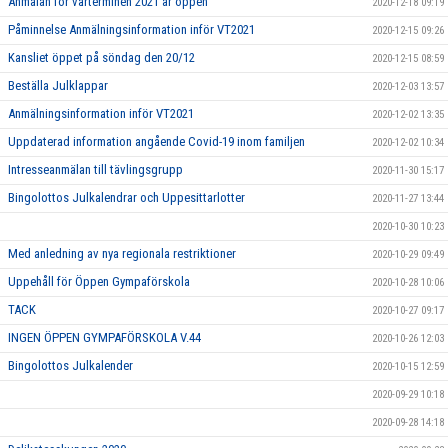
Anmälan för vårterminen 2021 är öppen
2020-12-18 09:19
Påminnelse Anmälningsinformation inför VT2021
2020-12-15 09:26
Kansliet öppet på söndag den 20/12
2020-12-15 08:59
Beställa Julklappar
2020-12-03 13:57
Anmälningsinformation inför VT2021
2020-12-02 13:35
Uppdaterad information angående Covid-19 inom familjen
2020-12-02 10:34
Intresseanmälan till tävlingsgrupp
2020-11-30 15:17
Bingolottos Julkalendrar och Uppesittarlotter
2020-11-27 13:44
2020-10-30 10:23
Med anledning av nya regionala restriktioner
2020-10-29 09:49
Uppehåll för Öppen Gympaförskola
2020-10-28 10:06
TACK
2020-10-27 09:17
INGEN ÖPPEN GYMPAFÖRSKOLA V.44
2020-10-26 12:03
Bingolottos Julkalender
2020-10-15 12:59
2020-09-29 10:18
2020-09-28 14:18