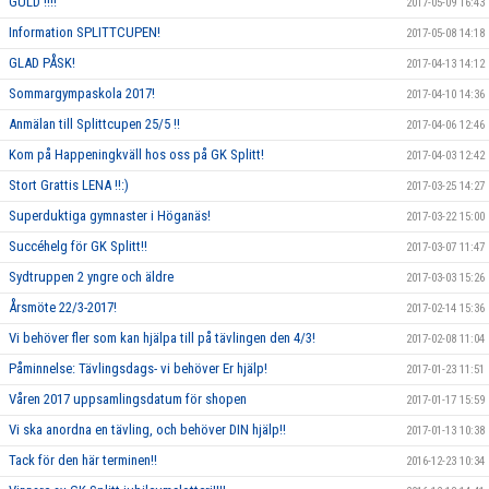
GULD !!!!
2017-05-09 16:43
Information SPLITTCUPEN!
2017-05-08 14:18
GLAD PÅSK!
2017-04-13 14:12
Sommargympaskola 2017!
2017-04-10 14:36
Anmälan till Splittcupen 25/5 !!
2017-04-06 12:46
Kom på Happeningkväll hos oss på GK Splitt!
2017-04-03 12:42
Stort Grattis LENA !!:)
2017-03-25 14:27
Superduktiga gymnaster i Höganäs!
2017-03-22 15:00
Succéhelg för GK Splitt!!
2017-03-07 11:47
Sydtruppen 2 yngre och äldre
2017-03-03 15:26
Årsmöte 22/3-2017!
2017-02-14 15:36
Vi behöver fler som kan hjälpa till på tävlingen den 4/3!
2017-02-08 11:04
Påminnelse: Tävlingsdags- vi behöver Er hjälp!
2017-01-23 11:51
Våren 2017 uppsamlingsdatum för shopen
2017-01-17 15:59
Vi ska anordna en tävling, och behöver DIN hjälp!!
2017-01-13 10:38
Tack för den här terminen!!
2016-12-23 10:34