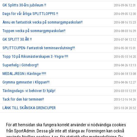
GK Splitts 30-års jubileum !!
2016-09-06 12:31
Dags för vår årliga SPLITTLOPPIS !!
2016-09-05 12:30
Ännu en fantastisk vecka på sommargympaskolan!!
2016-08-16 15:23
Toppen vecka på sommargympaskolan!!
2016-08-03 16:39
GK SPLITT 30 ÅR !!
2016-07-04 12:12
SPLITTCUPEN- Fantastisk terminsavslutning!!!
2016-05-30 15:01
Topp 10 på Riksmästerskapen 3 -Yngre !!!!
2016-05-10 14:20
Superhelg i Göteborg!!
2016-04-26 13:13
MEDALJREGN i Kävlinge !!!!!
2016-04-18 13:08
Grymma gymnaster i Klippan!!!
2016-04-06 12:27
Tävlingsdags- vi behöver Er hjälp!
2016-03-10 12:59
Tack för den här terminen!!
2015-12-16 14:26
LÄNK TILL SKÅNSKA GRENCUPER
2015-10-24 20:52
Rosa träning!
2015-10-01 23:17
För att hemsidan ska fungera korrekt använder vi nödvändiga cookies
Vi ska annordna en tävling, och behöver DIN hjälp!!
2015-09-10 13:26
från SportAdmin. Dessa går inte att stänga av. Föreningen kan också