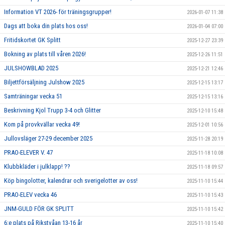
Information VT 2026- för träningsgrupper!
2026-01-07 11:38
Dags att boka din plats hos oss!
2026-01-04 07:00
Fritidskortet GK Splitt
2025-12-27 23:39
Bokning av plats till våren 2026!
2025-12-26 11:51
JULSHOWBLAD 2025
2025-12-21 12:46
Biljettförsäljning Julshow 2025
2025-12-15 13:17
Samträningar vecka 51
2025-12-15 13:16
Beskrivning Kjol Trupp 3-4 och Glitter
2025-12-10 15:48
Kom på provkvällar vecka 49!
2025-12-01 10:56
Jullovsläger 27-29 december 2025
2025-11-28 20:19
PRAO-ELEVER V. 47
2025-11-18 10:08
Klubbkläder i julklapp! ??
2025-11-18 09:57
Köp bingolotter, kalendrar och sverigelotter av oss!
2025-11-10 15:44
PRAO-ELEV vecka 46
2025-11-10 15:43
JNM-GULD FÖR GK SPLITT
2025-11-10 15:42
6:e plats på Rikstvåan 13-16 år
2025-11-10 15:40