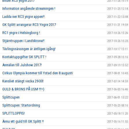
Bilder RC3 yngre 2017
2017-11-26 10:19
Information angående streamingen !
2017-11-25 12:18
Ladda ner RC3 yngre appen!!
2017-11-22 13:08
GK Splitt arrangerar RC3 Yngre 2017
2017-11-21 19:59
RC1 yngre i Helsingborg !
2017-10-26 15:26
Stjärntruppen i Landskrona!!
2017-10-26 15:23
Tävlingssäsongen är äntligen igång!
2017-10-17 15:11
Kontaktuppgifter GK SPLITT !
2017-09-28 15:16
Anmälan till Julshow 2017!
2017-09-19 15:52
Cirkus Olympia kommer till Ystad den 8 augusti
2017-08-01 10:43
Kansliet stängt vecka 29-30!
2017-07-14 14:59
GULD & BRONS PÅ USM !!!=)
2017-06-05 16:46
Splittcupen
2017-06-01 13:22
Splittcupen: Startordning
2017-05-25 08:16
SPLITTLOPPIS!
2017-05-18 11:20
Ännu ett guld till GK Splitt !!
2017-05-16 11:55