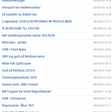
Delikatesskungen
2018-09-26 10:14
Intersport har medlemsveckor
2018-09-24 15:35
Så beställer du dräkter mm
2018-09-24 15:08
3 september 18.00-20.00 PROVNING AV PROFILKLÄDER
2018-08-19 12:17
PLATSER KVAR TILL HÖSTEN
2018-08-19 11:05
Nytt anmälningssystem startar 25/6 00:00
2018-06-24 16:01
Rikstvåan i Järfälla
2018-06-14 22:59
USM i Ystad Arena
2018-06-14 22:56
SMS tog guld på Riksfyran herrar
2018-05-16 09:25
Bilder från Splittcupen
2018-05-07 08:17
Guld på Riksfyran 20-22/4
2018-04-25 10:46
Sommargympaskolan 2018
2018-04-19 13:36
Hannes tävlar JNM i Finland
2018-04-14 10:25
RM-Truppen har tävlat Regionfemman!
2018-04-11 14:34
USM - lotteripriser
2018-04-05 17:04
Regionsexan i Åhus 18/3
2018-03-20 16:17