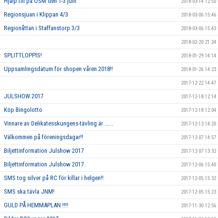
Hjälp till på USM den 1-3 juni
2018-03-14 12:50
Regionsjuan i Klippan 4/3
2018-03-06 15:46
Regionåttan i Staffanstorp 3/3
2018-03-06 15:43
2018-02-20 21:24
SPLITTLOPPIS!
2018-01-29 14:14
Uppsamlingsdatum för shopen våren 2018!!
2018-01-26 14:23
2017-12-22 14:47
JULSHOW 2017
2017-12-18 12:14
Köp Bingolotto
2017-12-18 12:04
Vinnare av Delikatesskungens-tävling är ......
2017-12-13 14:20
Välkommen på föreningsdagar!!
2017-12-07 14:57
Biljettinformation Julshow 2017
2017-12-07 13:32
Biljettinformation Julshow 2017
2017-12-06 15:40
SMS tog silver på RC för killar i helgen!!
2017-12-05 15:32
SMS ska tävla JNM!
2017-12-05 15:23
GULD PÅ HEMMAPLAN !!!!
2017-11-30 12:56