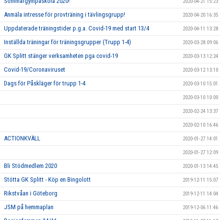
Sommargympaskola 2020!
2020-04-21 15:23
Anmäla intresse för provträning i tävlingsgrupp!
2020-04-20 16:35
Uppdaterade träningstider p.g.a. Covid-19 med start 13/4
2020-04-11 13:28
Inställda träningar för träningsgrupper (Trupp 1-4)
2020-03-28 09:06
GK Splitt stänger verksamheten pga covid-19
2020-03-13 12:24
Covid-19/Coronaviruset
2020-03-12 13:10
Dags för Påskläger för trupp 1-4
2020-03-10 15:01
2020-03-10 10:00
2020-02-24 13:37
2020-02-10 16:46
ACTIONKVÄLL
2020-01-27 14:01
2020-01-27 12:09
Bli Stödmedlem 2020
2020-01-13 14:45
Stötta GK Splitt - Köp en Bingolott
2019-12-11 15:07
Rikstvåan i Göteborg
2019-12-11 14:04
JSM på hemmaplan
2019-12-06 11:46