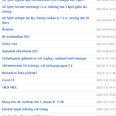
2021-04-04 18:03
GK Splitt fortsatt nedstängt t.o.m. måndag den 5 April gäller ALL
2021-03-26 14:10
träning.
GK Splitt stänger ner ALL träning veckan ut, t.o.m. söndag den 28
2021-03-24 09:30
Mars.
Årsmöte
2021-02-18 14:33
Bli stödmedlem 2021
2021-02-18 14:23
Stötta Ysta´
2021-02-12 09:07
Gympalek vårterminen 2021
2021-02-08 09:59
Förtydligande gällande in- och utgång i samband med träningar
2021-01-29 12:54
Vårterminsstart för tränings- och tävlingsgrupper V.4
2021-01-21 21:59
Missade ni årets julshow?
2021-01-14 11:38
Covid-19
2020-12-30 12:09
TACK PAUL
2020-12-22 14:16
2020-12-22 14:00
Missa inte vår Julshow den 3 Januari kl. 17:00
2020-12-21 14:42
Kansliet öppet måndag och tisdag
2020-12-20 12:59