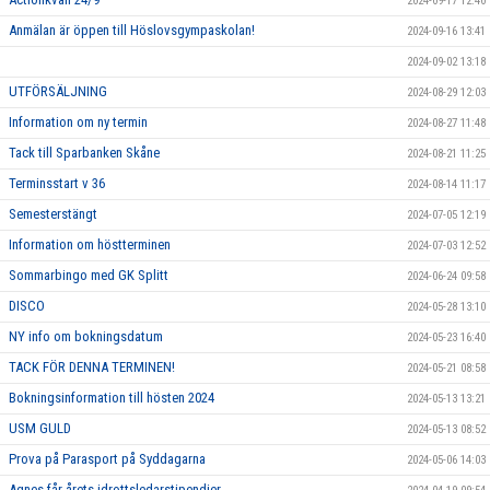
2024-09-17 12:40
Anmälan är öppen till Höslovsgympaskolan!
2024-09-16 13:41
2024-09-02 13:18
UTFÖRSÄLJNING
2024-08-29 12:03
Information om ny termin
2024-08-27 11:48
Tack till Sparbanken Skåne
2024-08-21 11:25
Terminsstart v 36
2024-08-14 11:17
Semesterstängt
2024-07-05 12:19
Information om höstterminen
2024-07-03 12:52
Sommarbingo med GK Splitt
2024-06-24 09:58
DISCO
2024-05-28 13:10
NY info om bokningsdatum
2024-05-23 16:40
TACK FÖR DENNA TERMINEN!
2024-05-21 08:58
Bokningsinformation till hösten 2024
2024-05-13 13:21
USM GULD
2024-05-13 08:52
Prova på Parasport på Syddagarna
2024-05-06 14:03
Agnes får årets idrottsledarstipendier