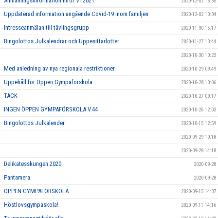
Anmälningsinformation inför VT2021
2020-12-02 13:35
Uppdaterad information angående Covid-19 inom familjen
2020-12-02 10:34
Intresseanmälan till tävlingsgrupp
2020-11-30 15:17
Bingolottos Julkalendrar och Uppesittarlotter
2020-11-27 13:44
2020-10-30 10:23
Med anledning av nya regionala restriktioner
2020-10-29 09:49
Uppehåll för Öppen Gympaförskola
2020-10-28 10:06
TACK
2020-10-27 09:17
INGEN ÖPPEN GYMPAFÖRSKOLA V.44
2020-10-26 12:03
Bingolottos Julkalender
2020-10-15 12:59
2020-09-29 10:18
2020-09-28 14:18
Delikatesskungen 2020
2020-09-28
Pantamera
2020-09-28
ÖPPEN GYMPAFÖRSKOLA
2020-09-15 14:37
Höstlovsgympaskola!
2020-09-11 14:16