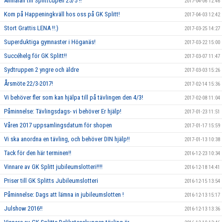
Anmälan till Splittcupen 25/5 !!
2017-04-06 12:46
Kom på Happeningkväll hos oss på GK Splitt!
2017-04-03 12:42
Stort Grattis LENA !!:)
2017-03-25 14:27
Superduktiga gymnaster i Höganäs!
2017-03-22 15:00
Succéhelg för GK Splitt!!
2017-03-07 11:47
Sydtruppen 2 yngre och äldre
2017-03-03 15:26
Årsmöte 22/3-2017!
2017-02-14 15:36
Vi behöver fler som kan hjälpa till på tävlingen den 4/3!
2017-02-08 11:04
Påminnelse: Tävlingsdags- vi behöver Er hjälp!
2017-01-23 11:51
Våren 2017 uppsamlingsdatum för shopen
2017-01-17 15:59
Vi ska anordna en tävling, och behöver DIN hjälp!!
2017-01-13 10:38
Tack för den här terminen!!
2016-12-23 10:34
Vinnare av GK Splitt jubileumslotteri!!!!
2016-12-18 14:41
Priser till GK Splitts Jubileumslotteri
2016-12-15 13:54
Påminnelse: Dags att lämna in jubileumslotten !
2016-12-13 15:17
Julshow 2016!!
2016-12-13 13:36