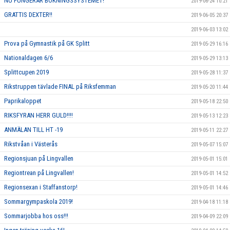
NU FUNGERAR BOKNINGSSYSTEMET!
2019-06-24 10:21
GRATTIS DEXTER!!
2019-06-05 20:37
2019-06-03 13:02
Prova på Gymnastik på GK Splitt
2019-05-29 16:16
Nationaldagen 6/6
2019-05-29 13:13
Splittcupen 2019
2019-05-28 11:37
Rikstruppen tävlade FINAL på Riksfemman
2019-05-20 11:44
Paprikaloppet
2019-05-18 22:50
RIKSFYRAN HERR GULD!!!!
2019-05-13 12:23
ANMÄLAN TILL HT -19
2019-05-11 22:27
Rikstvåan i Västerås
2019-05-07 15:07
Regionsjuan på Lingvallen
2019-05-01 15:01
Regiontrean på Lingvallen!
2019-05-01 14:52
Regionsexan i Staffanstorp!
2019-05-01 14:46
Sommargympaskola 2019!
2019-04-18 11:18
Sommarjobba hos oss!!!
2019-04-09 22:09