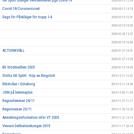
GK Splitt stänger verksamheten pga covid-19
2020-03-13 12:24
Covid-19/Coronaviruset
2020-03-12 13:10
Dags för Påskläger för trupp 1-4
2020-03-10 15:01
2020-03-10 10:00
2020-02-24 13:37
2020-02-10 16:46
ACTIONKVÄLL
2020-01-27 14:01
2020-01-27 12:09
Bli Stödmedlem 2020
2020-01-13 14:45
Stötta GK Splitt - Köp en Bingolott
2019-12-11 15:07
Rikstvåan i Göteborg
2019-12-11 14:04
JSM på hemmaplan
2019-12-06 11:46
Regionfemman 24/11
2019-11-27 11:17
Regionsexan 23/11
2019-11-25 15:25
Anmälningsinformation inför VT 2020
2019-11-21 13:19
Vinnare Delikatesskungen 2019
2019-11-17 20:14