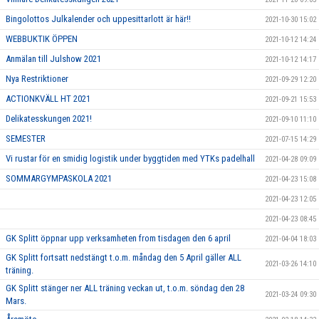
Bingolottos Julkalender och uppesittarlott är här!!
2021-10-30 15:02
WEBBUKTIK ÖPPEN
2021-10-12 14:24
Anmälan till Julshow 2021
2021-10-12 14:17
Nya Restriktioner
2021-09-29 12:20
ACTIONKVÄLL HT 2021
2021-09-21 15:53
Delikatesskungen 2021!
2021-09-10 11:10
SEMESTER
2021-07-15 14:29
Vi rustar för en smidig logistik under byggtiden med YTKs padelhall
2021-04-28 09:09
SOMMARGYMPASKOLA 2021
2021-04-23 15:08
2021-04-23 12:05
2021-04-23 08:45
GK Splitt öppnar upp verksamheten from tisdagen den 6 april
2021-04-04 18:03
GK Splitt fortsatt nedstängt t.o.m. måndag den 5 April gäller ALL
2021-03-26 14:10
träning.
GK Splitt stänger ner ALL träning veckan ut, t.o.m. söndag den 28
2021-03-24 09:30
Mars.