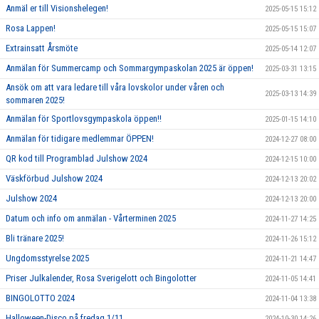
Anmäl er till Visionshelegen!
2025-05-15 15:12
Rosa Lappen!
2025-05-15 15:07
Extrainsatt Årsmöte
2025-05-14 12:07
Anmälan för Summercamp och Sommargympaskolan 2025 är öppen!
2025-03-31 13:15
Ansök om att vara ledare till våra lovskolor under våren och
2025-03-13 14:39
sommaren 2025!
Anmälan för Sportlovsgympaskola öppen!!
2025-01-15 14:10
Anmälan för tidigare medlemmar ÖPPEN!
2024-12-27 08:00
QR kod till Programblad Julshow 2024
2024-12-15 10:00
Väskförbud Julshow 2024
2024-12-13 20:02
Julshow 2024
2024-12-13 20:00
Datum och info om anmälan - Vårterminen 2025
2024-11-27 14:25
Bli tränare 2025!
2024-11-26 15:12
Ungdomsstyrelse 2025
2024-11-21 14:47
Priser Julkalender, Rosa Sverigelott och Bingolotter
2024-11-05 14:41
BINGOLOTTO 2024
2024-11-04 13:38
Halloween-Disco på fredag 1/11
2024-10-30 14:26