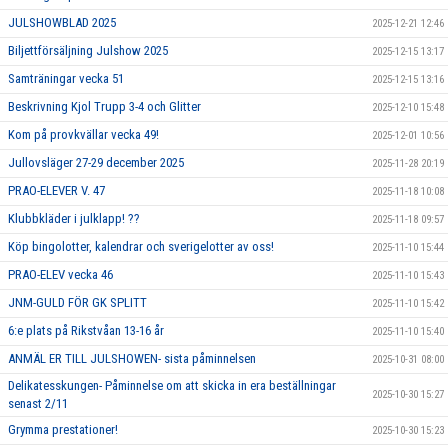
JULSHOWBLAD 2025
2025-12-21 12:46
Biljettförsäljning Julshow 2025
2025-12-15 13:17
Samträningar vecka 51
2025-12-15 13:16
Beskrivning Kjol Trupp 3-4 och Glitter
2025-12-10 15:48
Kom på provkvällar vecka 49!
2025-12-01 10:56
Jullovsläger 27-29 december 2025
2025-11-28 20:19
PRAO-ELEVER V. 47
2025-11-18 10:08
Klubbkläder i julklapp! ??
2025-11-18 09:57
Köp bingolotter, kalendrar och sverigelotter av oss!
2025-11-10 15:44
PRAO-ELEV vecka 46
2025-11-10 15:43
JNM-GULD FÖR GK SPLITT
2025-11-10 15:42
6:e plats på Rikstvåan 13-16 år
2025-11-10 15:40
ANMÄL ER TILL JULSHOWEN- sista påminnelsen
2025-10-31 08:00
Delikatesskungen- Påminnelse om att skicka in era beställningar
2025-10-30 15:27
senast 2/11
Grymma prestationer!
2025-10-30 15:23