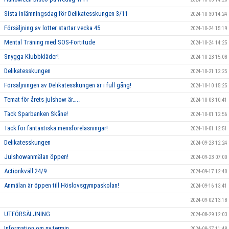
Sista inlämningsdag för Delikatesskungen 3/11
2024-10-30 14:24
Försäljning av lotter startar vecka 45
2024-10-24 15:19
Mental Träning med SOS-Fortitude
2024-10-24 14:25
Snygga Klubbkläder!
2024-10-23 15:08
Delikatesskungen
2024-10-21 12:25
Försäljningen av Delikatesskungen är i full gång!
2024-10-10 15:25
Temat för årets julshow är…..
2024-10-03 10:41
Tack Sparbanken Skåne!
2024-10-01 12:56
Tack för fantastiska mensföreläsningar!
2024-10-01 12:51
Delikatesskungen
2024-09-23 12:24
Julshowanmälan öppen!
2024-09-23 07:00
Actionkväll 24/9
2024-09-17 12:40
Anmälan är öppen till Höslovsgympaskolan!
2024-09-16 13:41
2024-09-02 13:18
UTFÖRSÄLJNING
2024-08-29 12:03
Information om ny termin
2024-08-27 11:48