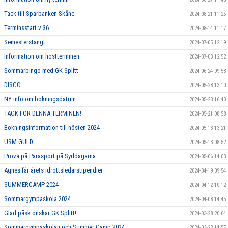
Tack till Sparbanken Skåne
2024-08-21 11:25
Terminsstart v 36
2024-08-14 11:17
Semesterstängt
2024-07-05 12:19
Information om höstterminen
2024-07-03 12:52
Sommarbingo med GK Splitt
2024-06-24 09:58
DISCO
2024-05-28 13:10
NY info om bokningsdatum
2024-05-23 16:40
TACK FÖR DENNA TERMINEN!
2024-05-21 08:58
Bokningsinformation till hösten 2024
2024-05-13 13:21
USM GULD
2024-05-13 08:52
Prova på Parasport på Syddagarna
2024-05-06 14:03
Agnes får årets idrottsledarstipendier
2024-04-19 09:54
SUMMERCAMP 2024
2024-04-12 10:12
Sommargympaskola 2024
2024-04-08 14:45
Glad påsk önskar GK Splitt!
2024-03-28 20:04
Sommargympaskolan och Summer Camp 2024
2024-03-22 14:57