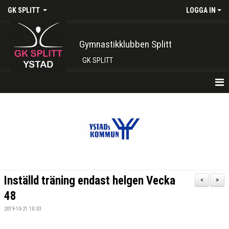
GK SPLITT
LOGGA IN
Gymnastikklubben Splitt
GK SPLITT
HEM
FÖRENINGEN
KONTAKT
BOKA PLATS HÄR
Inställd träning endast helgen Vecka
<
>
INTRESSEANMÄLAN
48
2019-10-21 10:33
SHOP