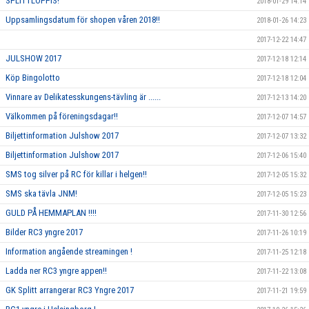
SPLITTLOPPIS!
2018-01-29 14:14
Uppsamlingsdatum för shopen våren 2018!!
2018-01-26 14:23
2017-12-22 14:47
JULSHOW 2017
2017-12-18 12:14
Köp Bingolotto
2017-12-18 12:04
Vinnare av Delikatesskungens-tävling är ......
2017-12-13 14:20
Välkommen på föreningsdagar!!
2017-12-07 14:57
Biljettinformation Julshow 2017
2017-12-07 13:32
Biljettinformation Julshow 2017
2017-12-06 15:40
SMS tog silver på RC för killar i helgen!!
2017-12-05 15:32
SMS ska tävla JNM!
2017-12-05 15:23
GULD PÅ HEMMAPLAN !!!!
2017-11-30 12:56
Bilder RC3 yngre 2017
2017-11-26 10:19
Information angående streamingen !
2017-11-25 12:18
Ladda ner RC3 yngre appen!!
2017-11-22 13:08
GK Splitt arrangerar RC3 Yngre 2017
2017-11-21 19:59