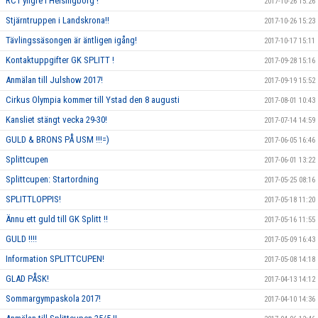
RC1 yngre i Helsingborg !
2017-10-26 15:26
Stjärntruppen i Landskrona!!
2017-10-26 15:23
Tävlingssäsongen är äntligen igång!
2017-10-17 15:11
Kontaktuppgifter GK SPLITT !
2017-09-28 15:16
Anmälan till Julshow 2017!
2017-09-19 15:52
Cirkus Olympia kommer till Ystad den 8 augusti
2017-08-01 10:43
Kansliet stängt vecka 29-30!
2017-07-14 14:59
GULD & BRONS PÅ USM !!!=)
2017-06-05 16:46
Splittcupen
2017-06-01 13:22
Splittcupen: Startordning
2017-05-25 08:16
SPLITTLOPPIS!
2017-05-18 11:20
Ännu ett guld till GK Splitt !!
2017-05-16 11:55
GULD !!!!
2017-05-09 16:43
Information SPLITTCUPEN!
2017-05-08 14:18
GLAD PÅSK!
2017-04-13 14:12
Sommargympaskola 2017!
2017-04-10 14:36