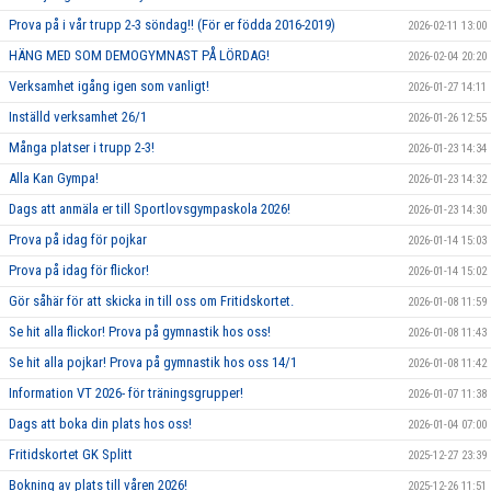
Prova på i vår trupp 2-3 söndag!! (För er födda 2016-2019)
2026-02-11 13:00
HÄNG MED SOM DEMOGYMNAST PÅ LÖRDAG!
2026-02-04 20:20
Verksamhet igång igen som vanligt!
2026-01-27 14:11
Inställd verksamhet 26/1
2026-01-26 12:55
Många platser i trupp 2-3!
2026-01-23 14:34
Alla Kan Gympa!
2026-01-23 14:32
Dags att anmäla er till Sportlovsgympaskola 2026!
2026-01-23 14:30
Prova på idag för pojkar
2026-01-14 15:03
Prova på idag för flickor!
2026-01-14 15:02
Gör såhär för att skicka in till oss om Fritidskortet.
2026-01-08 11:59
Se hit alla flickor! Prova på gymnastik hos oss!
2026-01-08 11:43
Se hit alla pojkar! Prova på gymnastik hos oss 14/1
2026-01-08 11:42
Information VT 2026- för träningsgrupper!
2026-01-07 11:38
Dags att boka din plats hos oss!
2026-01-04 07:00
Fritidskortet GK Splitt
2025-12-27 23:39
Bokning av plats till våren 2026!
2025-12-26 11:51