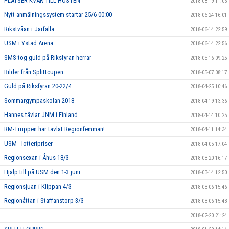
PLATSER KVAR TILL HÖSTEN
2018-08-19 11:05
Nytt anmälningssystem startar 25/6 00:00
2018-06-24 16:01
Rikstvåan i Järfälla
2018-06-14 22:59
USM i Ystad Arena
2018-06-14 22:56
SMS tog guld på Riksfyran herrar
2018-05-16 09:25
Bilder från Splittcupen
2018-05-07 08:17
Guld på Riksfyran 20-22/4
2018-04-25 10:46
Sommargympaskolan 2018
2018-04-19 13:36
Hannes tävlar JNM i Finland
2018-04-14 10:25
RM-Truppen har tävlat Regionfemman!
2018-04-11 14:34
USM - lotteripriser
2018-04-05 17:04
Regionsexan i Åhus 18/3
2018-03-20 16:17
Hjälp till på USM den 1-3 juni
2018-03-14 12:50
Regionsjuan i Klippan 4/3
2018-03-06 15:46
Regionåttan i Staffanstorp 3/3
2018-03-06 15:43
2018-02-20 21:24