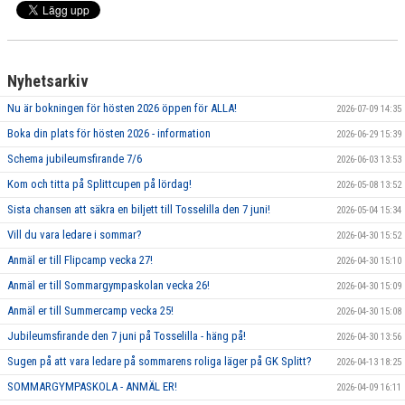
GRUPPER OCH TIDER
STÖDMEDLEM
Nyhetsarkiv
SPONSRING
Nu är bokningen för hösten 2026 öppen för ALLA!
2026-07-09 14:35
FRÅGOR & SVAR
Boka din plats för hösten 2026 - information
2026-06-29 15:39
Schema jubileumsfirande 7/6
2026-06-03 13:53
FUNKTIONÄRER
Kom och titta på Splittcupen på lördag!
2026-05-08 13:52
FRITIDSKORTET
Sista chansen att säkra en biljett till Tosselilla den 7 juni!
2026-05-04 15:34
Vill du vara ledare i sommar?
2026-04-30 15:52
Anmäl er till Flipcamp vecka 27!
2026-04-30 15:10
Anmäl er till Sommargympaskolan vecka 26!
2026-04-30 15:09
Anmäl er till Summercamp vecka 25!
2026-04-30 15:08
Jubileumsfirande den 7 juni på Tosselilla - häng på!
2026-04-30 13:56
Sugen på att vara ledare på sommarens roliga läger på GK Splitt?
2026-04-13 18:25
SOMMARGYMPASKOLA - ANMÄL ER!
2026-04-09 16:11