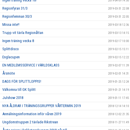
Ingen träning vecka 16!
2019-04-09 14:50
Regionfyran 31/3
2019-03-31 22:08
Regionfemman 30/3
2019-03-31 22:05
Missa inte!!
2019-03-18 12:36
Trupp vit tävla Regionåttan
2019-03-13 14:15
Ingen träning vecka 8
2019-02-17 10:00
Splittdisco
2019-02-15 15:11
Englacupen
2019-02-15 12:22
EN MEDLEMSSERVICE I VÄRLDSKLASS
2019-02-07 11:39
Årsmöte
2019-02-01 14:31
DAGS FÖR SPLITTLOPPIS!
2019-01-25 12:24
Välkomna till GK Splitt
2019-01-21 14:19
Julshow 2018
2019-01-11 17:45
NYA ÅLDRAR I TRÄNINGSGRUPPER VÅRTERMIN 2019
2018-12-14 14:10
Anmälningsinformation inför våren 2019
2018-12-02 21:35
Ungdomstruppen 2 tävlade Rikstrean
2018-11-27 11:49