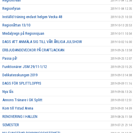
Regiontrean
2019-11-04 12:38
Regionfyran
2019-11-04 12:35
Inställd träning endast helgen Vecka 48
2019-10-21 10:33
Regionåttan 13/10
2019-10-13 20:53
Medaljregn på Regionsjuan
2019-10-11 10:54
DAGS ATT ANMÄLA SIG TILL VÅR ÅRLIGA JULSHOW
2019-10-02 16:00
ERBJUDANDEVECKOR PÅ CRAFTJACKAN
2019-09-26 13:58
Passa på!
2019-09-25 12:07
Funktionärer JSM 29/11-1/12
2019-09-23 15:25
Delikatesskungen 2019
2019-09-13 14:08
DAGS FÖR SPLITTLOPPIS
2019-09-09 11:16
Nya lås
2019-09-06 13:26
Annons Tränare i GK Splitt
2019-09-03 12:51
Kom till Ystad Arena
2019-09-01 14:09
RENOVERING I HALLEN
2019-08-26 11:58
SEMESTER
2019-07-21 21:14