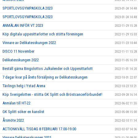
SPORTLOVSGYMPASKOLA 2023
2023-01-24 14:48
SPORTLOVSGYMPASKOLA 2023
2023-01-24 14:48
ANMÄLAN INFÖR VT 2023
2022-11-29 15:28
Köp digitala uppesittarlotter och stötta föreningen
2022-11-29 15:03
Vinnare av Delikatesskungen 2022
2022-11-23 10:44
DISCO 11 November
2022-11-11 15:28
Delikatesskungen 2022
2022-11-05 16:59
Beställ gärna Bingolottos Julkalender och Uppesittarlott
2022-11-01 14:20
7 dagar kvar på årets försäljning av Delikatesskungen
2022-10-31 22:07
Tävlings helg i Ystad Arena
2022-10-23 10:21
Köp Sverigelotten - stötta GK Splitt och Bröstcancerförbundet!
2022-09-28 16:14
Anmälan till HT-22
2022-06-02 11:55
GK Splitt söker en kanslist
2022-05-08 15:00
Årsmöte 2022
2022-02-10 11:14
ACTIONKVÄLL TISDAG 8 FEBRUARI 17.00-19.00
2022-02-07 14:36
Vinnare Delikatesskungen 2021
2021-11-20 09:05