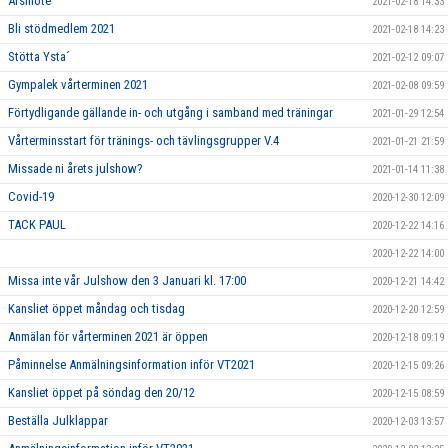
Årsmöte
2021-02-18 14:33
Bli stödmedlem 2021
2021-02-18 14:23
Stötta Ysta´
2021-02-12 09:07
Gympalek vårterminen 2021
2021-02-08 09:59
Förtydligande gällande in- och utgång i samband med träningar
2021-01-29 12:54
Vårterminsstart för tränings- och tävlingsgrupper V.4
2021-01-21 21:59
Missade ni årets julshow?
2021-01-14 11:38
Covid-19
2020-12-30 12:09
TACK PAUL
2020-12-22 14:16
2020-12-22 14:00
Missa inte vår Julshow den 3 Januari kl. 17:00
2020-12-21 14:42
Kansliet öppet måndag och tisdag
2020-12-20 12:59
Anmälan för vårterminen 2021 är öppen
2020-12-18 09:19
Påminnelse Anmälningsinformation inför VT2021
2020-12-15 09:26
Kansliet öppet på söndag den 20/12
2020-12-15 08:59
Beställa Julklappar
2020-12-03 13:57