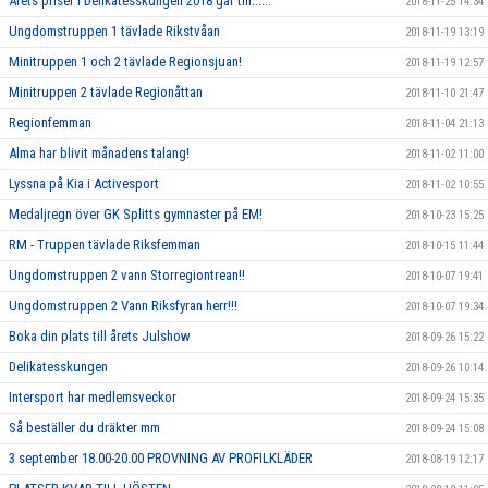
Årets priser i Delikatesskungen 2018 går till......
2018-11-25 14:34
Ungdomstruppen 1 tävlade Rikstvåan
2018-11-19 13:19
Minitruppen 1 och 2 tävlade Regionsjuan!
2018-11-19 12:57
Minitruppen 2 tävlade Regionåttan
2018-11-10 21:47
Regionfemman
2018-11-04 21:13
Alma har blivit månadens talang!
2018-11-02 11:00
Lyssna på Kia i Activesport
2018-11-02 10:55
Medaljregn över GK Splitts gymnaster på EM!
2018-10-23 15:25
RM - Truppen tävlade Riksfemman
2018-10-15 11:44
Ungdomstruppen 2 vann Storregiontrean!!
2018-10-07 19:41
Ungdomstruppen 2 Vann Riksfyran herr!!!
2018-10-07 19:34
Boka din plats till årets Julshow
2018-09-26 15:22
Delikatesskungen
2018-09-26 10:14
Intersport har medlemsveckor
2018-09-24 15:35
Så beställer du dräkter mm
2018-09-24 15:08
3 september 18.00-20.00 PROVNING AV PROFILKLÄDER
2018-08-19 12:17