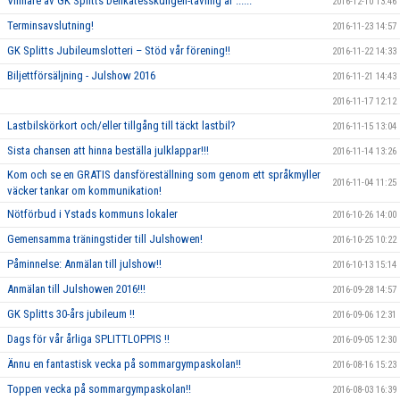
Vinnare av GK Splitts Delikatesskungen-tävling är ......
2016-12-10 13:46
Terminsavslutning!
2016-11-23 14:57
GK Splitts Jubileumslotteri – Stöd vår förening!!
2016-11-22 14:33
Biljettförsäljning - Julshow 2016
2016-11-21 14:43
2016-11-17 12:12
Lastbilskörkort och/eller tillgång till täckt lastbil?
2016-11-15 13:04
Sista chansen att hinna beställa julklappar!!!
2016-11-14 13:26
Kom och se en GRATIS dansföreställning som genom ett språkmyller
2016-11-04 11:25
väcker tankar om kommunikation!
Nötförbud i Ystads kommuns lokaler
2016-10-26 14:00
Gemensamma träningstider till Julshowen!
2016-10-25 10:22
Påminnelse: Anmälan till julshow!!
2016-10-13 15:14
Anmälan till Julshowen 2016!!!
2016-09-28 14:57
GK Splitts 30-års jubileum !!
2016-09-06 12:31
Dags för vår årliga SPLITTLOPPIS !!
2016-09-05 12:30
Ännu en fantastisk vecka på sommargympaskolan!!
2016-08-16 15:23
Toppen vecka på sommargympaskolan!!
2016-08-03 16:39