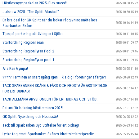
Höstlovsgympaskolan 2025- Blev succé!
2025-10-30 15:22
Julshow 2025- "The Splitt Musical"
2025-10-30 15:19
En bra deal för GK Splitt när du bokar rådgivningsmöte hos
2025-10-16 14:19
Sparbanken Skåne.
Tips på parkering på tävlingen i Sjöbo
2025-10-11 10:15
Startordning RegionTrean
2025-10-11 09:47
Startordning RegionFyran Pool 2
2025-10-11 09:46
Startordning RegionFyran pool 1
2025-10-11 09:45
Alla Kan Gympa!
2025-08-25 11:10
????? Terminen är snart igång igen – klä dig i föreningens färger!
2025-08-20 12:49
TACK SPARBANKEN SKÅNE & FÄRS OCH FROSTA ÄGARSTIFTELSE
2025-08-07 14:17
FÖR ERT BIDRAG!
TACK ALLMÄNA ARVSFONDEN FÖR ERT BIDRAG OCH STÖD!
2025-08-07 14:10
Datum för bokning höstterminen 2025!
2025-07-01 17:52
GK Splitt Nyckelring och Necessär!
2025-06-25 12:22
Tack till Sparbanken Syd Stiftelse för ert bidrag!
2025-06-23 14:12
Lycke tog emot Sparbanken Skånes Idrottsledarstipendie!
2025-05-15 15:14