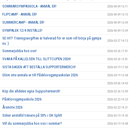
SOMMARGYMPASKOLA - ANMÄL ER!
2026-04-09 16:11
FLIPCAMP - ANMÄL ER!
2026-04-09 16:10
SUMMERCAMP - ANMÄL ER!
2026-04-09 16:09
GYMPALEK 12/4 INSTÄLLD!
2026-04-09 15:09
SE HIT! Träningsavgiften är halverad för er som vill börja på gympa
2026-03-27 14:13
nu :)
Sommarjobba hos oss!
2026-03-26 17:01
SVARA PÅ KALLELSEN TILL SLITTCUPEN 2026!
2026-03-26 15:01
SISTA DAGEN ATT BESTÄLLA SUPPORTERMERCH!
2026-03-19 17:00
Glöm inte anmäla er till Påsklovsgympaskolan 2026
2026-03-19 16:58
2026-03-06 14:43
Köp din alldeles egna Supportermerch!
2026-02-26 15:09
Påsklovsgympaskola 2026
2026-02-23 14:23
Årsmöte 2026
2026-02-23 14:21
Söker anställd tränare på 50% i GK Splitt
2026-02-19 14:35
Vill du sommarjobba hos oss i sommar?
2026-02-19 14:08