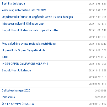
Beställa Julklappar
2020-12-03 13:57
Anmälningsinformation inför VT2021
2020-12-02 13:35
Uppdaterad information angående Covid-19 inom familjen
2020-12-02 10:34
Intresseanmälan till tävlingsgrupp
2020-11-30 15:17
Bingolottos Julkalendrar och Uppesittarlotter
2020-11-27 13:44
2020-10-30 10:23
Med anledning av nya regionala restriktioner
2020-10-29 09:49
Uppehåll för Öppen Gympaförskola
2020-10-28 10:06
TACK
2020-10-27 09:17
INGEN ÖPPEN GYMPAFÖRSKOLA V.44
2020-10-26 12:03
Bingolottos Julkalender
2020-10-15 12:59
2020-09-29 10:18
2020-09-28 14:18
Delikatesskungen 2020
2020-09-28
Pantamera
2020-09-28
ÖPPEN GYMPAFÖRSKOLA
2020-09-15 14:37