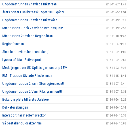
Ungdomstruppen 2 tävlade Rikstrean
2018-11-27 11:49
Årets priser i Delikatesskungen 2018 går till......
2018-11-25 14:34
Ungdomstruppen 1 tävlade Rikstvåan
2018-11-19 13:19
Minitruppen 1 och 2 tävlade Regionsjuan!
2018-11-19 12:57
Minitruppen 2 tävlade Regionåttan
2018-11-10 21:47
Regionfemman
2018-11-04 21:13
Alma har blivit månadens talang!
2018-11-02 11:00
Lyssna på Kia i Activesport
2018-11-02 10:55
Medaljregn över GK Splitts gymnaster på EM!
2018-10-23 15:25
RM - Truppen tävlade Riksfemman
2018-10-15 11:44
Ungdomstruppen 2 vann Storregiontrean!!
2018-10-07 19:41
Ungdomstruppen 2 Vann Riksfyran herr!!!
2018-10-07 19:34
Boka din plats till årets Julshow
2018-09-26 15:22
Delikatesskungen
2018-09-26 10:14
Intersport har medlemsveckor
2018-09-24 15:35
Så beställer du dräkter mm
2018-09-24 15:08