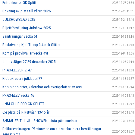
Fritidskortet GK Splitt
2025-12-27 23:39
Bokning av plats till våren 2026!
2025-12-26 11:51
JULSHOWBLAD 2025
2025-12-21 12:46
Biljettförsäljning Julshow 2025
2025-12-15 13:17
Samträningar vecka 51
2025-12-15 13:16
Beskrivning Kjol Trupp 3-4 och Glitter
2025-12-10 15:48
Kom på provkvällar vecka 49!
2025-12-01 10:56
Jullovsläger 27-29 december 2025
2025-11-28 20:19
PRAO-ELEVER V. 47
2025-11-18 10:08
Klubbkläder i julklapp! ??
2025-11-18 09:57
Köp bingolotter, kalendrar och sverigelotter av oss!
2025-11-10 15:44
PRAO-ELEV vecka 46
2025-11-10 15:43
JNM-GULD FÖR GK SPLITT
2025-11-10 15:42
6:e plats på Rikstvåan 13-16 år
2025-11-10 15:40
ANMÄL ER TILL JULSHOWEN- sista påminnelsen
2025-10-31 08:00
Delikatesskungen- Påminnelse om att skicka in era beställningar
2025-10-30 15:27
senast 2/11