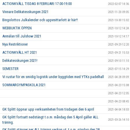
ACTIONKVÄLL TISDAG 8 FEBRUARI 17.00-19.00
2022-02-07 14:36
Vinnare Delikatesskungen 2021
2021-11-20 09:05
Bingolottos Julkalender och uppesittarlott är här!!
2021-10-30 15:02
WEBBUKTIK ÖPPEN
2021-10-12 14:24
Anmälan till Julshow 2021
2021-10-12 14:17
Nya Restriktioner
2021-09-29 12:20
ACTIONKVÄLL HT 2021
2021-09-21 15:53
Delikatesskungen 2021!
2021-09-10 11:10
SEMESTER
2021-07-15 14:29
Vi rustar för en smidig logistik under byggtiden med YTKs padelhall
2021-04-28 09:09
SOMMARGYMPASKOLA 2021
2021-04-23 15:08
2021-04-23 12:05
2021-04-23 08:45
GK Splitt öppnar upp verksamheten from tisdagen den 6 april
2021-04-04 18:03
GK Splitt fortsatt nedstängt t.o.m. måndag den 5 April gäller ALL
2021-03-26 14:10
träning.
GK Splitt stänger ner ALL träning veckan ut, t.o.m. söndag den 28