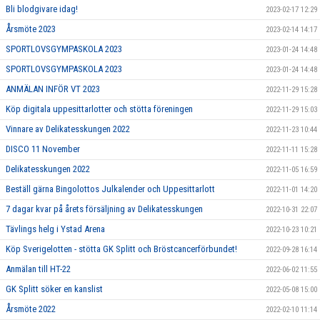
Bli blodgivare idag!
2023-02-17 12:29
Årsmöte 2023
2023-02-14 14:17
SPORTLOVSGYMPASKOLA 2023
2023-01-24 14:48
SPORTLOVSGYMPASKOLA 2023
2023-01-24 14:48
ANMÄLAN INFÖR VT 2023
2022-11-29 15:28
Köp digitala uppesittarlotter och stötta föreningen
2022-11-29 15:03
Vinnare av Delikatesskungen 2022
2022-11-23 10:44
DISCO 11 November
2022-11-11 15:28
Delikatesskungen 2022
2022-11-05 16:59
Beställ gärna Bingolottos Julkalender och Uppesittarlott
2022-11-01 14:20
7 dagar kvar på årets försäljning av Delikatesskungen
2022-10-31 22:07
Tävlings helg i Ystad Arena
2022-10-23 10:21
Köp Sverigelotten - stötta GK Splitt och Bröstcancerförbundet!
2022-09-28 16:14
Anmälan till HT-22
2022-06-02 11:55
GK Splitt söker en kanslist
2022-05-08 15:00
Årsmöte 2022
2022-02-10 11:14