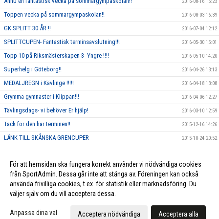
Ännu en fantastisk vecka på sommargympaskolan!!
2016-08-16 15:23
Toppen vecka på sommargympaskolan!!
2016-08-03 16:39
GK SPLITT 30 ÅR !!
2016-07-04 12:12
SPLITTCUPEN- Fantastisk terminsavslutning!!!
2016-05-30 15:01
Topp 10 på Riksmästerskapen 3 -Yngre !!!!
2016-05-10 14:20
Superhelg i Göteborg!!
2016-04-26 13:13
MEDALJREGN i Kävlinge !!!!!
2016-04-18 13:08
Grymma gymnaster i Klippan!!!
2016-04-06 12:27
Tävlingsdags- vi behöver Er hjälp!
2016-03-10 12:59
Tack för den här terminen!!
2015-12-16 14:26
LÄNK TILL SKÅNSKA GRENCUPER
2015-10-24 20:52
Rosa träning!
2015-10-01 23:17
För att hemsidan ska fungera korrekt använder vi nödvändiga cookies
Vi ska annordna en tävling, och behöver DIN hjälp!!
2015-09-10 13:26
från SportAdmin. Dessa går inte att stänga av. Föreningen kan också
använda frivilliga cookies, t.ex. för statistik eller marknadsföring. Du
väljer själv om du vill acceptera dessa.
Cookie-inställningar
Gå till Webbversion
Anpassa dina val
Acceptera nödvändiga
Acceptera alla