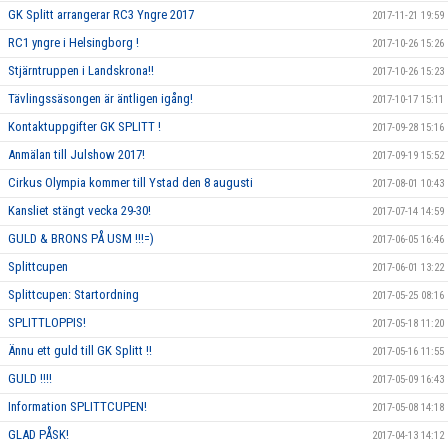
GK Splitt arrangerar RC3 Yngre 2017
2017-11-21 19:59
RC1 yngre i Helsingborg !
2017-10-26 15:26
Stjärntruppen i Landskrona!!
2017-10-26 15:23
Tävlingssäsongen är äntligen igång!
2017-10-17 15:11
Kontaktuppgifter GK SPLITT !
2017-09-28 15:16
Anmälan till Julshow 2017!
2017-09-19 15:52
Cirkus Olympia kommer till Ystad den 8 augusti
2017-08-01 10:43
Kansliet stängt vecka 29-30!
2017-07-14 14:59
GULD & BRONS PÅ USM !!!=)
2017-06-05 16:46
Splittcupen
2017-06-01 13:22
Splittcupen: Startordning
2017-05-25 08:16
SPLITTLOPPIS!
2017-05-18 11:20
Ännu ett guld till GK Splitt !!
2017-05-16 11:55
GULD !!!!
2017-05-09 16:43
Information SPLITTCUPEN!
2017-05-08 14:18
GLAD PÅSK!
2017-04-13 14:12