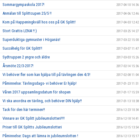
Sommargympaskola 2017!
2017-04-10 14:36
Anmälan till Splittcupen 25/5 !!
2017-04-06 12:46
Kom på Happeningkväll hos oss på GK Splitt!
2017-04-03 12:42
Stort Grattis LENA !!:)
2017-03-25 14:27
Superduktiga gymnaster i Höganäs!
2017-03-22 15:00
Succéhelg för GK Splitt!!
2017-03-07 11:47
Sydtruppen 2 yngre och äldre
2017-03-03 15:26
Årsmöte 22/3-2017!
2017-02-14 15:36
Vi behöver fler som kan hjälpa till på tävlingen den 4/3!
2017-02-08 11:04
Påminnelse: Tävlingsdags- vi behöver Er hjälp!
2017-01-23 11:51
Våren 2017 uppsamlingsdatum för shopen
2017-01-17 15:59
Vi ska anordna en tävling, och behöver DIN hjälp!!
2017-01-13 10:38
Tack för den här terminen!!
2016-12-23 10:34
Vinnare av GK Splitt jubileumslotteri!!!!
2016-12-18 14:41
Priser till GK Splitts Jubileumslotteri
2016-12-15 13:54
Påminnelse: Dags att lämna in jubileumslotten !
2016-12-13 15:17