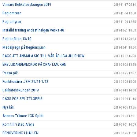
Vinnare Delikatesskungen 2019
2019-11-17 20:14
Regiontrean
2019-11-04 12:38
Regionfyran
2019-11-04 12:35
Inställd träning endast helgen Vecka 48
2019-10-21 10:33
Regionåttan 13/10
2019-10-13 20:53
Medaljregn på Regionsjuan
2019-10-11 10:54
DAGS ATT ANMÄLA SIG TILL VÅR ÅRLIGA JULSHOW
2019-10-02 16:00
ERBJUDANDEVECKOR PÅ CRAFTJACKAN
2019-09-26 13:58
Passa på!
2019-09-25 12:07
Funktionärer JSM 29/11-1/12
2019-09-23 15:25
Delikatesskungen 2019
2019-09-13 14:08
DAGS FÖR SPLITTLOPPIS
2019-09-09 11:16
Nya lås
2019-09-06 13:26
Annons Tränare i GK Splitt
2019-09-03 12:51
Kom till Ystad Arena
2019-09-01 14:09
RENOVERING I HALLEN
2019-08-26 11:58