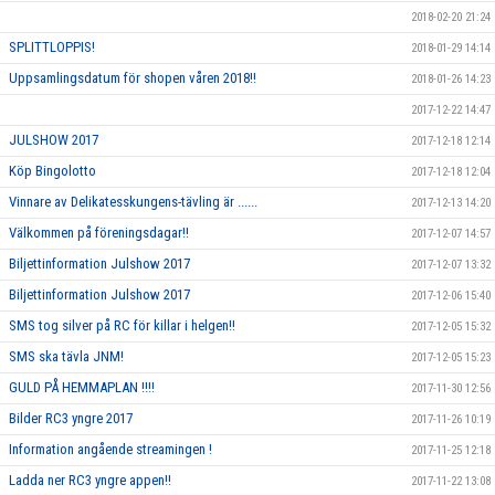
2018-02-20 21:24
SPLITTLOPPIS!
2018-01-29 14:14
Uppsamlingsdatum för shopen våren 2018!!
2018-01-26 14:23
2017-12-22 14:47
JULSHOW 2017
2017-12-18 12:14
Köp Bingolotto
2017-12-18 12:04
Vinnare av Delikatesskungens-tävling är ......
2017-12-13 14:20
Välkommen på föreningsdagar!!
2017-12-07 14:57
Biljettinformation Julshow 2017
2017-12-07 13:32
Biljettinformation Julshow 2017
2017-12-06 15:40
SMS tog silver på RC för killar i helgen!!
2017-12-05 15:32
SMS ska tävla JNM!
2017-12-05 15:23
GULD PÅ HEMMAPLAN !!!!
2017-11-30 12:56
Bilder RC3 yngre 2017
2017-11-26 10:19
Information angående streamingen !
2017-11-25 12:18
Ladda ner RC3 yngre appen!!
2017-11-22 13:08