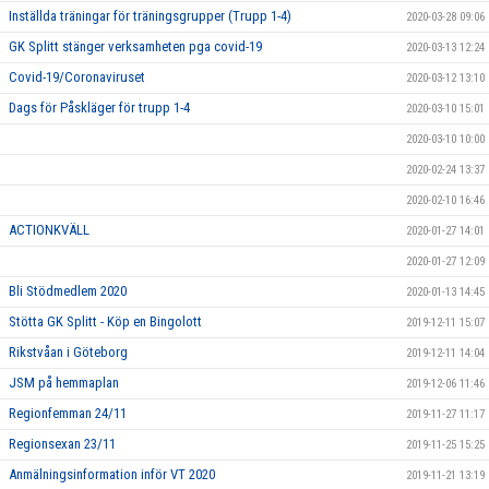
Inställda träningar för träningsgrupper (Trupp 1-4)
2020-03-28 09:06
GK Splitt stänger verksamheten pga covid-19
2020-03-13 12:24
Covid-19/Coronaviruset
2020-03-12 13:10
Dags för Påskläger för trupp 1-4
2020-03-10 15:01
2020-03-10 10:00
2020-02-24 13:37
2020-02-10 16:46
ACTIONKVÄLL
2020-01-27 14:01
2020-01-27 12:09
Bli Stödmedlem 2020
2020-01-13 14:45
Stötta GK Splitt - Köp en Bingolott
2019-12-11 15:07
Rikstvåan i Göteborg
2019-12-11 14:04
JSM på hemmaplan
2019-12-06 11:46
Regionfemman 24/11
2019-11-27 11:17
Regionsexan 23/11
2019-11-25 15:25
Anmälningsinformation inför VT 2020
2019-11-21 13:19