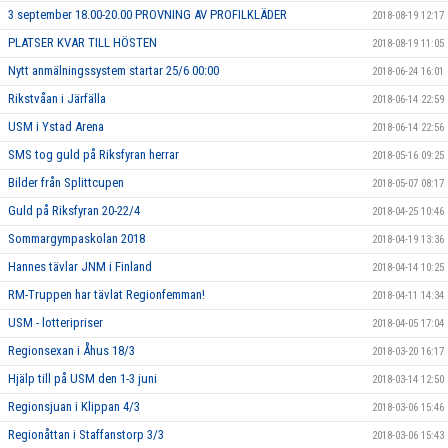
3 september 18.00-20.00 PROVNING AV PROFILKLÄDER
2018-08-19 12:17
PLATSER KVAR TILL HÖSTEN
2018-08-19 11:05
Nytt anmälningssystem startar 25/6 00:00
2018-06-24 16:01
Rikstvåan i Järfälla
2018-06-14 22:59
USM i Ystad Arena
2018-06-14 22:56
SMS tog guld på Riksfyran herrar
2018-05-16 09:25
Bilder från Splittcupen
2018-05-07 08:17
Guld på Riksfyran 20-22/4
2018-04-25 10:46
Sommargympaskolan 2018
2018-04-19 13:36
Hannes tävlar JNM i Finland
2018-04-14 10:25
RM-Truppen har tävlat Regionfemman!
2018-04-11 14:34
USM - lotteripriser
2018-04-05 17:04
Regionsexan i Åhus 18/3
2018-03-20 16:17
Hjälp till på USM den 1-3 juni
2018-03-14 12:50
Regionsjuan i Klippan 4/3
2018-03-06 15:46
Regionåttan i Staffanstorp 3/3
2018-03-06 15:43