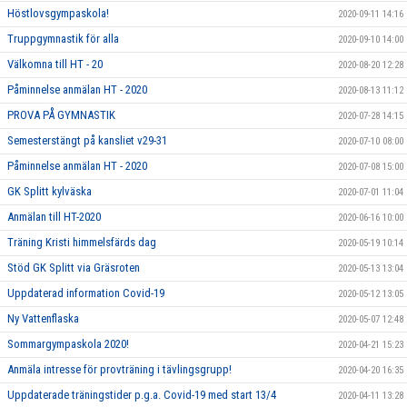
Höstlovsgympaskola!
2020-09-11 14:16
Truppgymnastik för alla
2020-09-10 14:00
Välkomna till HT - 20
2020-08-20 12:28
Påminnelse anmälan HT - 2020
2020-08-13 11:12
PROVA PÅ GYMNASTIK
2020-07-28 14:15
Semesterstängt på kansliet v29-31
2020-07-10 08:00
Påminnelse anmälan HT - 2020
2020-07-08 15:00
GK Splitt kylväska
2020-07-01 11:04
Anmälan till HT-2020
2020-06-16 10:00
Träning Kristi himmelsfärds dag
2020-05-19 10:14
Stöd GK Splitt via Gräsroten
2020-05-13 13:04
Uppdaterad information Covid-19
2020-05-12 13:05
Ny Vattenflaska
2020-05-07 12:48
Sommargympaskola 2020!
2020-04-21 15:23
Anmäla intresse för provträning i tävlingsgrupp!
2020-04-20 16:35
Uppdaterade träningstider p.g.a. Covid-19 med start 13/4
2020-04-11 13:28