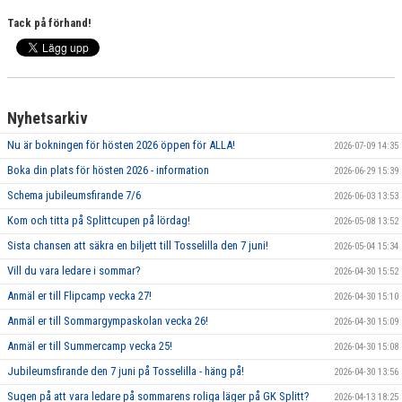
GRUPPER OCH TIDER
Tack på förhand!
STÖDMEDLEM
SPONSRING
Nyhetsarkiv
FRÅGOR & SVAR
Nu är bokningen för hösten 2026 öppen för ALLA!
2026-07-09 14:35
FUNKTIONÄRER
Boka din plats för hösten 2026 - information
2026-06-29 15:39
Schema jubileumsfirande 7/6
2026-06-03 13:53
FRITIDSKORTET
Kom och titta på Splittcupen på lördag!
2026-05-08 13:52
Sista chansen att säkra en biljett till Tosselilla den 7 juni!
2026-05-04 15:34
Vill du vara ledare i sommar?
2026-04-30 15:52
Anmäl er till Flipcamp vecka 27!
2026-04-30 15:10
Anmäl er till Sommargympaskolan vecka 26!
2026-04-30 15:09
Anmäl er till Summercamp vecka 25!
2026-04-30 15:08
Jubileumsfirande den 7 juni på Tosselilla - häng på!
2026-04-30 13:56
Sugen på att vara ledare på sommarens roliga läger på GK Splitt?
2026-04-13 18:25