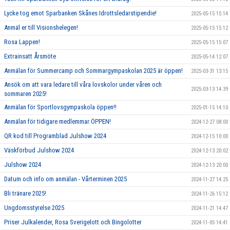
Lycke tog emot Sparbanken Skånes Idrottsledarstipendie!
2025-05-15 15:14
Anmäl er till Visionshelegen!
2025-05-15 15:12
Rosa Lappen!
2025-05-15 15:07
Extrainsatt Årsmöte
2025-05-14 12:07
Anmälan för Summercamp och Sommargympaskolan 2025 är öppen!
2025-03-31 13:15
Ansök om att vara ledare till våra lovskolor under våren och
2025-03-13 14:39
sommaren 2025!
Anmälan för Sportlovsgympaskola öppen!!
2025-01-15 14:10
Anmälan för tidigare medlemmar ÖPPEN!
2024-12-27 08:00
QR kod till Programblad Julshow 2024
2024-12-15 10:00
Väskförbud Julshow 2024
2024-12-13 20:02
Julshow 2024
2024-12-13 20:00
Datum och info om anmälan - Vårterminen 2025
2024-11-27 14:25
Bli tränare 2025!
2024-11-26 15:12
Ungdomsstyrelse 2025
2024-11-21 14:47
Priser Julkalender, Rosa Sverigelott och Bingolotter
2024-11-05 14:41