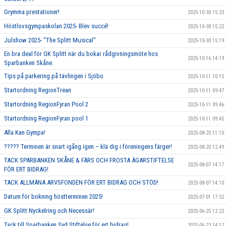
Grymma prestationer!
2025-10-30 15:23
Höstlovsgympaskolan 2025- Blev succé!
2025-10-30 15:22
Julshow 2025- "The Splitt Musical"
2025-10-30 15:19
En bra deal för GK Splitt när du bokar rådgivningsmöte hos
2025-10-16 14:19
Sparbanken Skåne.
Tips på parkering på tävlingen i Sjöbo
2025-10-11 10:15
Startordning RegionTrean
2025-10-11 09:47
Startordning RegionFyran Pool 2
2025-10-11 09:46
Startordning RegionFyran pool 1
2025-10-11 09:45
Alla Kan Gympa!
2025-08-25 11:10
????? Terminen är snart igång igen – klä dig i föreningens färger!
2025-08-20 12:49
TACK SPARBANKEN SKÅNE & FÄRS OCH FROSTA ÄGARSTIFTELSE
2025-08-07 14:17
FÖR ERT BIDRAG!
TACK ALLMÄNA ARVSFONDEN FÖR ERT BIDRAG OCH STÖD!
2025-08-07 14:10
Datum för bokning höstterminen 2025!
2025-07-01 17:52
GK Splitt Nyckelring och Necessär!
2025-06-25 12:22
Tack till Sparbanken Syd Stiftelse för ert bidrag!
2025-06-23 14:12