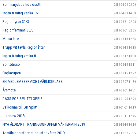
Sommarjobba hos oss!!!
2019-04-09 22:09
Ingen träning vecka 16!
2019-04-09 14:50
Regionfyran 31/3
2019-03-31 22:08
Regionfemman 30/3
2019-03-31 22:05
Missa inte!!
2019-03-18 12:36
Trupp vit tävla Regionåttan
2019-03-13 14:15
Ingen träning vecka 8
2019-02-17 10:00
Splittdisco
2019-02-15 15:11
Englacupen
2019-02-15 12:22
EN MEDLEMSSERVICE I VÄRLDSKLASS
2019-02-07 11:39
Årsmöte
2019-02-01 14:31
DAGS FÖR SPLITTLOPPIS!
2019-01-25 12:24
Välkomna till GK Splitt
2019-01-21 14:19
Julshow 2018
2019-01-11 17:45
NYA ÅLDRAR I TRÄNINGSGRUPPER VÅRTERMIN 2019
2018-12-14 14:10
Anmälningsinformation inför våren 2019
2018-12-02 21:35