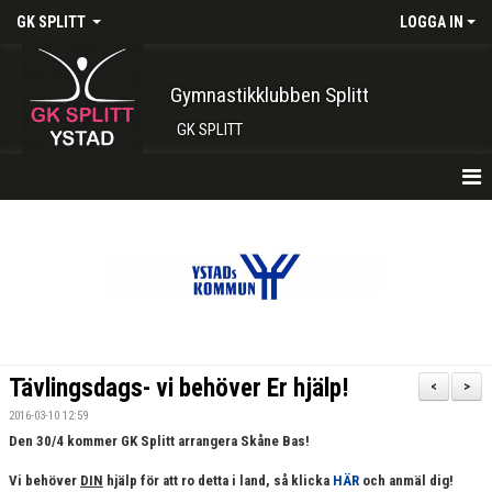
GK SPLITT
LOGGA IN
Gymnastikklubben Splitt
GK SPLITT
HEM
FÖRENINGEN
KONTAKT
BOKA PLATS HÄR
Tävlingsdags- vi behöver Er hjälp!
<
>
INTRESSEANMÄLAN
2016-03-10 12:59
Den 30/4 kommer GK Splitt arrangera Skåne Bas!
SHOP
Vi behöver
DIN
hjälp för att ro detta i land, så klicka
HÄR
och anmäl dig!