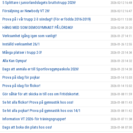
5 Splittare i juniorlandslagets bruttotrupp 2026!
2026-02-12 16:48
Försäljning av Newbody VT 26!
2026-02-12 16:47
Prova på i vår trupp 2-3 söndag!! (För er födda 2016-2019)
2026-02-11 13:00
HÄNG MED SOM DEMOGYMNAST PÅ LÖRDAG!
2026-02-04 20:20
Verksamhet igång igen som vanligt!
2026-01-27 14:11
Inställd verksamhet 26/1
2026-01-26 12:55
Många platser i trupp 2-3!
2026-01-23 14:34
Alla Kan Gympa!
2026-01-23 14:32
Dags att anmäla er till Sportlovsgympaskola 2026!
2026-01-23 14:30
Prova på idag för pojkar
2026-01-14 15:03
Prova på idag för flickor!
2026-01-14 15:02
Gör såhär för att skicka in till oss om Fritidskortet.
2026-01-08 11:59
Se hit alla flickor! Prova på gymnastik hos oss!
2026-01-08 11:43
Se hit alla pojkar! Prova på gymnastik hos oss 14/1
2026-01-08 11:42
Information VT 2026- för träningsgrupper!
2026-01-07 11:38
Dags att boka din plats hos oss!
2026-01-04 07:00