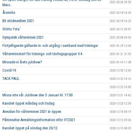
2021-03-24 09:30
Mars.
Årsmöte
2021-02-18 14:33
Bli stödmedlem 2021
2021-02-18 14:23
Stötta Ysta´
2021-02-12 09:07
Gympalek vårterminen 2021
2021-02-08 09:59
Förtydligande gällande in- och utgång i samband med träningar
2021-01-29 12:54
Vårterminsstart för tränings- och tävlingsgrupper V.4
2021-01-21 21:59
Missade ni årets julshow?
2021-01-14 11:38
Covid-19
2020-12-30 12:09
TACK PAUL
2020-12-22 14:16
2020-12-22 14:00
Missa inte vår Julshow den 3 Januari kl. 17:00
2020-12-21 14:42
Kansliet öppet måndag och tisdag
2020-12-20 12:59
Anmälan för vårterminen 2021 är öppen
2020-12-18 09:19
Påminnelse Anmälningsinformation inför VT2021
2020-12-15 09:26
Kansliet öppet på söndag den 20/12
2020-12-15 08:59