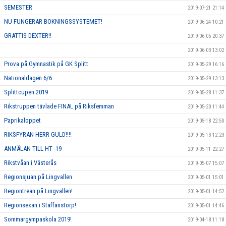
SEMESTER
2019-07-21 21:14
NU FUNGERAR BOKNINGSSYSTEMET!
2019-06-24 10:21
GRATTIS DEXTER!!
2019-06-05 20:37
2019-06-03 13:02
Prova på Gymnastik på GK Splitt
2019-05-29 16:16
Nationaldagen 6/6
2019-05-29 13:13
Splittcupen 2019
2019-05-28 11:37
Rikstruppen tävlade FINAL på Riksfemman
2019-05-20 11:44
Paprikaloppet
2019-05-18 22:50
RIKSFYRAN HERR GULD!!!!
2019-05-13 12:23
ANMÄLAN TILL HT -19
2019-05-11 22:27
Rikstvåan i Västerås
2019-05-07 15:07
Regionsjuan på Lingvallen
2019-05-01 15:01
Regiontrean på Lingvallen!
2019-05-01 14:52
Regionsexan i Staffanstorp!
2019-05-01 14:46
Sommargympaskola 2019!
2019-04-18 11:18