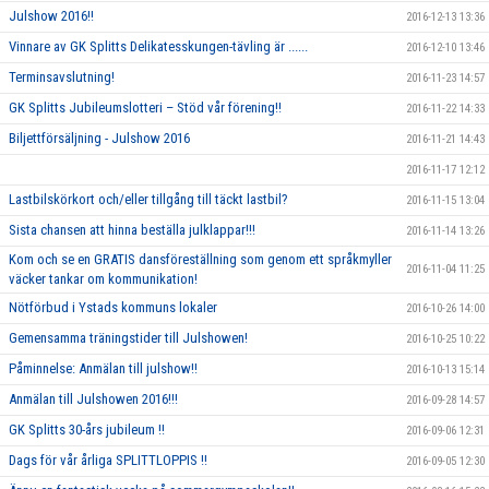
Julshow 2016!!
2016-12-13 13:36
Vinnare av GK Splitts Delikatesskungen-tävling är ......
2016-12-10 13:46
Terminsavslutning!
2016-11-23 14:57
GK Splitts Jubileumslotteri – Stöd vår förening!!
2016-11-22 14:33
Biljettförsäljning - Julshow 2016
2016-11-21 14:43
2016-11-17 12:12
Lastbilskörkort och/eller tillgång till täckt lastbil?
2016-11-15 13:04
Sista chansen att hinna beställa julklappar!!!
2016-11-14 13:26
Kom och se en GRATIS dansföreställning som genom ett språkmyller
2016-11-04 11:25
väcker tankar om kommunikation!
Nötförbud i Ystads kommuns lokaler
2016-10-26 14:00
Gemensamma träningstider till Julshowen!
2016-10-25 10:22
Påminnelse: Anmälan till julshow!!
2016-10-13 15:14
Anmälan till Julshowen 2016!!!
2016-09-28 14:57
GK Splitts 30-års jubileum !!
2016-09-06 12:31
Dags för vår årliga SPLITTLOPPIS !!
2016-09-05 12:30