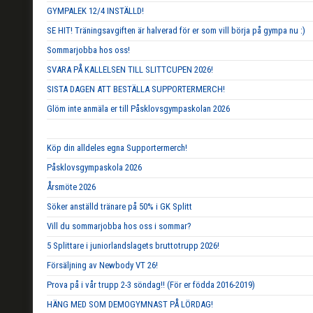
GYMPALEK 12/4 INSTÄLLD!
SE HIT! Träningsavgiften är halverad för er som vill börja på gympa nu :)
Sommarjobba hos oss!
SVARA PÅ KALLELSEN TILL SLITTCUPEN 2026!
SISTA DAGEN ATT BESTÄLLA SUPPORTERMERCH!
Glöm inte anmäla er till Påsklovsgympaskolan 2026
Köp din alldeles egna Supportermerch!
Påsklovsgympaskola 2026
Årsmöte 2026
Söker anställd tränare på 50% i GK Splitt
Vill du sommarjobba hos oss i sommar?
5 Splittare i juniorlandslagets bruttotrupp 2026!
Försäljning av Newbody VT 26!
Prova på i vår trupp 2-3 söndag!! (För er födda 2016-2019)
HÄNG MED SOM DEMOGYMNAST PÅ LÖRDAG!