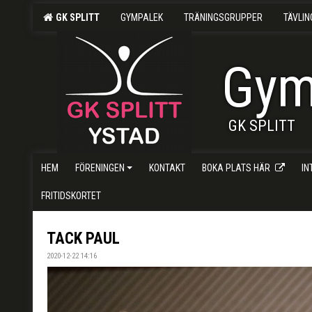
GK SPLITT
GYMPALEK
TRÄNINGSGRUPPER
TÄVLI
Gym
GK SPLITT
HEM
FÖRENINGEN
KONTAKT
BOKA PLATS HÄR
I
FRITIDSKORTET
TACK PAUL
2020-12-22 14:16