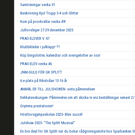
Samträningar vecka 51
Beskrivning Kjol Trupp 3-4 och Glitter
Kom på provkvällar vecka 49!
Jullovsläger 27-29 december 2025
PRAO-ELEVER V. 47
Klubbkläder i julklapp! ??
Köp bingolotter, kalendrar och sverigelotter av oss!
PRAO-ELEV vecka 46
JNM-GULD FÖR GK SPLITT
6:e plats på Rikstvåan 13-16 år
ANMÄL ER TILL JULSHOWEN- sista påminnelsen
Delikatesskungen- Påminnelse om att skicka in era beställningar senast 2/
Grymma prestationer!
Höstlovsgympaskolan 2025- Blev succé!
Julshow 2025- "The Splitt Musical"
En bra deal för GK Splitt när du bokar rådgivningsmöte hos Sparbanken S