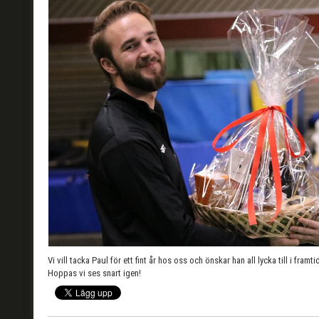
Vi vill tacka Paul för ett fint år hos oss och önskar han all lycka till i framti
Hoppas vi ses snart igen!