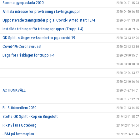
Sommargympaskola 2020!
2020-04-21 15:23
Anmäla intresse för provträning i tävlingsgrupp!
2020-04-20 16:35
Uppdaterade träningstider p.g.a. Covid-19 med start 13/4
2020-04-11 13:28
Inställda träningar för träningsgrupper (Trupp 1-4)
2020-03-28 09:06
GK Splitt stänger verksamheten pga covid-19
2020-03-13 12:24
Covid-19/Coronaviruset
2020-03-12 13:10
Dags för Påskläger för trupp 1-4
2020-03-10 15:01
2020-03-10 10:00
2020-02-24 13:37
2020-02-10 16:46
ACTIONKVÄLL
2020-01-27 14:01
2020-01-27 12:09
Bli Stödmedlem 2020
2020-01-13 14:45
Stötta GK Splitt - Köp en Bingolott
2019-12-11 15:07
Rikstvåan i Göteborg
2019-12-11 14:04
JSM på hemmaplan
2019-12-06 11:46