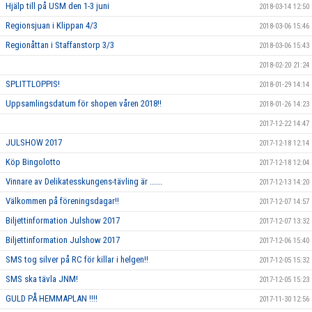
Hjälp till på USM den 1-3 juni
2018-03-14 12:50
Regionsjuan i Klippan 4/3
2018-03-06 15:46
Regionåttan i Staffanstorp 3/3
2018-03-06 15:43
2018-02-20 21:24
SPLITTLOPPIS!
2018-01-29 14:14
Uppsamlingsdatum för shopen våren 2018!!
2018-01-26 14:23
2017-12-22 14:47
JULSHOW 2017
2017-12-18 12:14
Köp Bingolotto
2017-12-18 12:04
Vinnare av Delikatesskungens-tävling är ......
2017-12-13 14:20
Välkommen på föreningsdagar!!
2017-12-07 14:57
Biljettinformation Julshow 2017
2017-12-07 13:32
Biljettinformation Julshow 2017
2017-12-06 15:40
SMS tog silver på RC för killar i helgen!!
2017-12-05 15:32
SMS ska tävla JNM!
2017-12-05 15:23
GULD PÅ HEMMAPLAN !!!!
2017-11-30 12:56