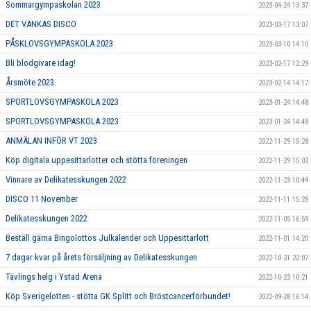
Sommargympaskolan 2023
2023-04-24 13:37
DET VANKAS DISCO
2023-03-17 13:07
PÅSKLOVSGYMPASKOLA 2023
2023-03-10 14:10
Bli blodgivare idag!
2023-02-17 12:29
Årsmöte 2023
2023-02-14 14:17
SPORTLOVSGYMPASKOLA 2023
2023-01-24 14:48
SPORTLOVSGYMPASKOLA 2023
2023-01-24 14:48
ANMÄLAN INFÖR VT 2023
2022-11-29 15:28
Köp digitala uppesittarlotter och stötta föreningen
2022-11-29 15:03
Vinnare av Delikatesskungen 2022
2022-11-23 10:44
DISCO 11 November
2022-11-11 15:28
Delikatesskungen 2022
2022-11-05 16:59
Beställ gärna Bingolottos Julkalender och Uppesittarlott
2022-11-01 14:20
7 dagar kvar på årets försäljning av Delikatesskungen
2022-10-31 22:07
Tävlings helg i Ystad Arena
2022-10-23 10:21
Köp Sverigelotten - stötta GK Splitt och Bröstcancerförbundet!
2022-09-28 16:14