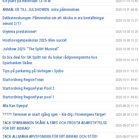
6:e plats på Rikstvåan 13-16 år
2025-11-10 15:40
ANMÄL ER TILL JULSHOWEN- sista påminnelsen
2025-10-31 08:00
Delikatesskungen- Påminnelse om att skicka in era beställningar
2025-10-30 15:27
senast 2/11
Grymma prestationer!
2025-10-30 15:23
Höstlovsgympaskolan 2025- Blev succé!
2025-10-30 15:22
Julshow 2025- "The Splitt Musical"
2025-10-30 15:19
En bra deal för GK Splitt när du bokar rådgivningsmöte hos
2025-10-16 14:19
Sparbanken Skåne.
Tips på parkering på tävlingen i Sjöbo
2025-10-11 10:15
Startordning RegionTrean
2025-10-11 09:47
Startordning RegionFyran Pool 2
2025-10-11 09:46
Startordning RegionFyran pool 1
2025-10-11 09:45
Alla Kan Gympa!
2025-08-25 11:10
????? Terminen är snart igång igen – klä dig i föreningens färger!
2025-08-20 12:49
TACK SPARBANKEN SKÅNE & FÄRS OCH FROSTA ÄGARSTIFTELSE
2025-08-07 14:17
FÖR ERT BIDRAG!
TACK ALLMÄNA ARVSFONDEN FÖR ERT BIDRAG OCH STÖD!
2025-08-07 14:10