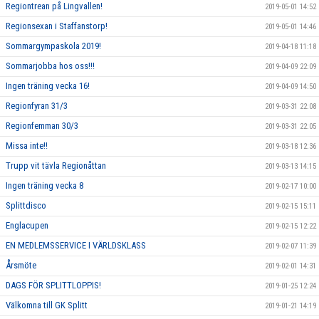
Regiontrean på Lingvallen!
2019-05-01 14:52
Regionsexan i Staffanstorp!
2019-05-01 14:46
Sommargympaskola 2019!
2019-04-18 11:18
Sommarjobba hos oss!!!
2019-04-09 22:09
Ingen träning vecka 16!
2019-04-09 14:50
Regionfyran 31/3
2019-03-31 22:08
Regionfemman 30/3
2019-03-31 22:05
Missa inte!!
2019-03-18 12:36
Trupp vit tävla Regionåttan
2019-03-13 14:15
Ingen träning vecka 8
2019-02-17 10:00
Splittdisco
2019-02-15 15:11
Englacupen
2019-02-15 12:22
EN MEDLEMSSERVICE I VÄRLDSKLASS
2019-02-07 11:39
Årsmöte
2019-02-01 14:31
DAGS FÖR SPLITTLOPPIS!
2019-01-25 12:24
Välkomna till GK Splitt
2019-01-21 14:19