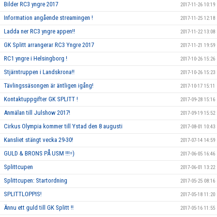
Bilder RC3 yngre 2017
2017-11-26 10:19
Information angående streamingen !
2017-11-25 12:18
Ladda ner RC3 yngre appen!!
2017-11-22 13:08
GK Splitt arrangerar RC3 Yngre 2017
2017-11-21 19:59
RC1 yngre i Helsingborg !
2017-10-26 15:26
Stjärntruppen i Landskrona!!
2017-10-26 15:23
Tävlingssäsongen är äntligen igång!
2017-10-17 15:11
Kontaktuppgifter GK SPLITT !
2017-09-28 15:16
Anmälan till Julshow 2017!
2017-09-19 15:52
Cirkus Olympia kommer till Ystad den 8 augusti
2017-08-01 10:43
Kansliet stängt vecka 29-30!
2017-07-14 14:59
GULD & BRONS PÅ USM !!!=)
2017-06-05 16:46
Splittcupen
2017-06-01 13:22
Splittcupen: Startordning
2017-05-25 08:16
SPLITTLOPPIS!
2017-05-18 11:20
Ännu ett guld till GK Splitt !!
2017-05-16 11:55