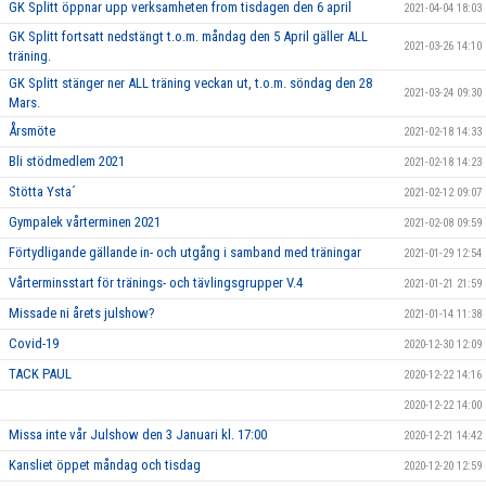
GK Splitt öppnar upp verksamheten from tisdagen den 6 april
2021-04-04 18:03
GK Splitt fortsatt nedstängt t.o.m. måndag den 5 April gäller ALL
2021-03-26 14:10
träning.
GK Splitt stänger ner ALL träning veckan ut, t.o.m. söndag den 28
2021-03-24 09:30
Mars.
Årsmöte
2021-02-18 14:33
Bli stödmedlem 2021
2021-02-18 14:23
Stötta Ysta´
2021-02-12 09:07
Gympalek vårterminen 2021
2021-02-08 09:59
Förtydligande gällande in- och utgång i samband med träningar
2021-01-29 12:54
Vårterminsstart för tränings- och tävlingsgrupper V.4
2021-01-21 21:59
Missade ni årets julshow?
2021-01-14 11:38
Covid-19
2020-12-30 12:09
TACK PAUL
2020-12-22 14:16
2020-12-22 14:00
Missa inte vår Julshow den 3 Januari kl. 17:00
2020-12-21 14:42
Kansliet öppet måndag och tisdag
2020-12-20 12:59