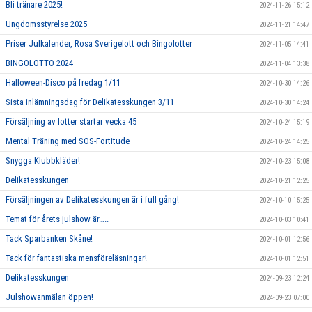
Bli tränare 2025!
2024-11-26 15:12
Ungdomsstyrelse 2025
2024-11-21 14:47
Priser Julkalender, Rosa Sverigelott och Bingolotter
2024-11-05 14:41
BINGOLOTTO 2024
2024-11-04 13:38
Halloween-Disco på fredag 1/11
2024-10-30 14:26
Sista inlämningsdag för Delikatesskungen 3/11
2024-10-30 14:24
Försäljning av lotter startar vecka 45
2024-10-24 15:19
Mental Träning med SOS-Fortitude
2024-10-24 14:25
Snygga Klubbkläder!
2024-10-23 15:08
Delikatesskungen
2024-10-21 12:25
Försäljningen av Delikatesskungen är i full gång!
2024-10-10 15:25
Temat för årets julshow är…..
2024-10-03 10:41
Tack Sparbanken Skåne!
2024-10-01 12:56
Tack för fantastiska mensföreläsningar!
2024-10-01 12:51
Delikatesskungen
2024-09-23 12:24
Julshowanmälan öppen!
2024-09-23 07:00