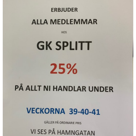
GRUPPER OCH TIDER
STÖDMEDLEM
SPONSRING
FRÅGOR & SVAR
FUNKTIONÄRER
FRITIDSKORTET