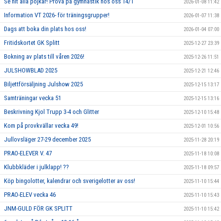
Se hit alla pojkar! Prova på gymnastik hos oss 14/1
2026-01-08 11:42
Information VT 2026- för träningsgrupper!
2026-01-07 11:38
Dags att boka din plats hos oss!
2026-01-04 07:00
Fritidskortet GK Splitt
2025-12-27 23:39
Bokning av plats till våren 2026!
2025-12-26 11:51
JULSHOWBLAD 2025
2025-12-21 12:46
Biljettförsäljning Julshow 2025
2025-12-15 13:17
Samträningar vecka 51
2025-12-15 13:16
Beskrivning Kjol Trupp 3-4 och Glitter
2025-12-10 15:48
Kom på provkvällar vecka 49!
2025-12-01 10:56
Jullovsläger 27-29 december 2025
2025-11-28 20:19
PRAO-ELEVER V. 47
2025-11-18 10:08
Klubbkläder i julklapp! ??
2025-11-18 09:57
Köp bingolotter, kalendrar och sverigelotter av oss!
2025-11-10 15:44
PRAO-ELEV vecka 46
2025-11-10 15:43
JNM-GULD FÖR GK SPLITT
2025-11-10 15:42