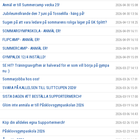
Anmäl er till Summercamp vecka 25!
2026-04-30 15:08
Jubileumsfirande den 7 juni på Tosselilla - häng på!
2026-04-30 13:56
Sugen på att vara ledare på sommarens roliga läger på GK Splitt?
2026-04-13 18:25
SOMMARGYMPASKOLA - ANMÄL ER!
2026-04-09 16:11
FLIPCAMP - ANMÄL ER!
2026-04-09 16:10
SUMMERCAMP - ANMÄL ER!
2026-04-09 16:09
GYMPALEK 12/4 INSTÄLLD!
2026-04-09 15:09
SE HIT! Träningsavgiften är halverad för er som vill börja på gympa
2026-03-27 14:13
nu :)
Sommarjobba hos oss!
2026-03-26 17:01
SVARA PÅ KALLELSEN TILL SLITTCUPEN 2026!
2026-03-26 15:01
SISTA DAGEN ATT BESTÄLLA SUPPORTERMERCH!
2026-03-19 17:00
Glöm inte anmäla er till Påsklovsgympaskolan 2026
2026-03-19 16:58
2026-03-06 14:43
Köp din alldeles egna Supportermerch!
2026-02-26 15:09
Påsklovsgympaskola 2026
2026-02-23 14:23