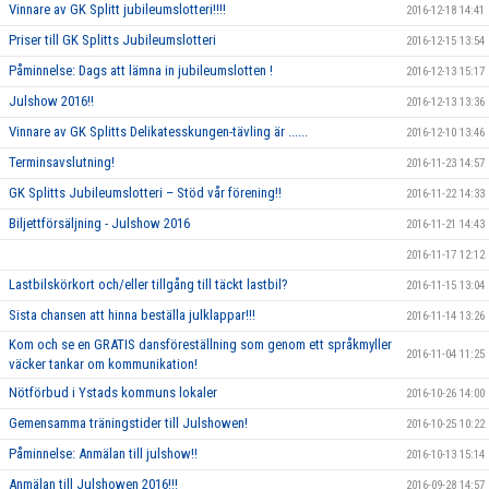
Vinnare av GK Splitt jubileumslotteri!!!!
2016-12-18 14:41
Priser till GK Splitts Jubileumslotteri
2016-12-15 13:54
Påminnelse: Dags att lämna in jubileumslotten !
2016-12-13 15:17
Julshow 2016!!
2016-12-13 13:36
Vinnare av GK Splitts Delikatesskungen-tävling är ......
2016-12-10 13:46
Terminsavslutning!
2016-11-23 14:57
GK Splitts Jubileumslotteri – Stöd vår förening!!
2016-11-22 14:33
Biljettförsäljning - Julshow 2016
2016-11-21 14:43
2016-11-17 12:12
Lastbilskörkort och/eller tillgång till täckt lastbil?
2016-11-15 13:04
Sista chansen att hinna beställa julklappar!!!
2016-11-14 13:26
Kom och se en GRATIS dansföreställning som genom ett språkmyller
2016-11-04 11:25
väcker tankar om kommunikation!
Nötförbud i Ystads kommuns lokaler
2016-10-26 14:00
Gemensamma träningstider till Julshowen!
2016-10-25 10:22
Påminnelse: Anmälan till julshow!!
2016-10-13 15:14
Anmälan till Julshowen 2016!!!
2016-09-28 14:57