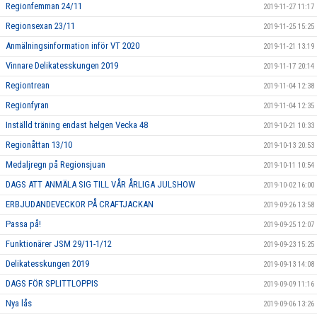
Regionfemman 24/11
2019-11-27 11:17
Regionsexan 23/11
2019-11-25 15:25
Anmälningsinformation inför VT 2020
2019-11-21 13:19
Vinnare Delikatesskungen 2019
2019-11-17 20:14
Regiontrean
2019-11-04 12:38
Regionfyran
2019-11-04 12:35
Inställd träning endast helgen Vecka 48
2019-10-21 10:33
Regionåttan 13/10
2019-10-13 20:53
Medaljregn på Regionsjuan
2019-10-11 10:54
DAGS ATT ANMÄLA SIG TILL VÅR ÅRLIGA JULSHOW
2019-10-02 16:00
ERBJUDANDEVECKOR PÅ CRAFTJACKAN
2019-09-26 13:58
Passa på!
2019-09-25 12:07
Funktionärer JSM 29/11-1/12
2019-09-23 15:25
Delikatesskungen 2019
2019-09-13 14:08
DAGS FÖR SPLITTLOPPIS
2019-09-09 11:16
Nya lås
2019-09-06 13:26