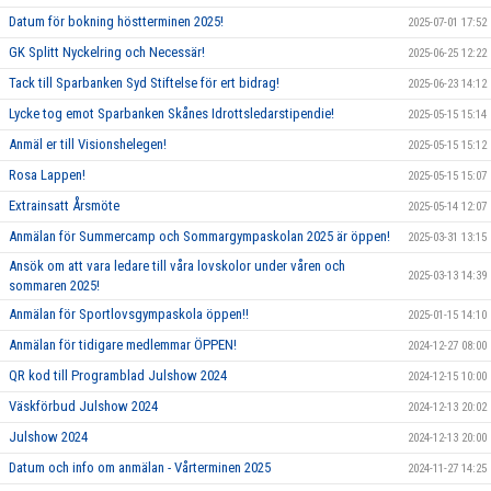
Datum för bokning höstterminen 2025!
2025-07-01 17:52
GK Splitt Nyckelring och Necessär!
2025-06-25 12:22
Tack till Sparbanken Syd Stiftelse för ert bidrag!
2025-06-23 14:12
Lycke tog emot Sparbanken Skånes Idrottsledarstipendie!
2025-05-15 15:14
Anmäl er till Visionshelegen!
2025-05-15 15:12
Rosa Lappen!
2025-05-15 15:07
Extrainsatt Årsmöte
2025-05-14 12:07
Anmälan för Summercamp och Sommargympaskolan 2025 är öppen!
2025-03-31 13:15
Ansök om att vara ledare till våra lovskolor under våren och
2025-03-13 14:39
sommaren 2025!
Anmälan för Sportlovsgympaskola öppen!!
2025-01-15 14:10
Anmälan för tidigare medlemmar ÖPPEN!
2024-12-27 08:00
QR kod till Programblad Julshow 2024
2024-12-15 10:00
Väskförbud Julshow 2024
2024-12-13 20:02
Julshow 2024
2024-12-13 20:00
Datum och info om anmälan - Vårterminen 2025
2024-11-27 14:25