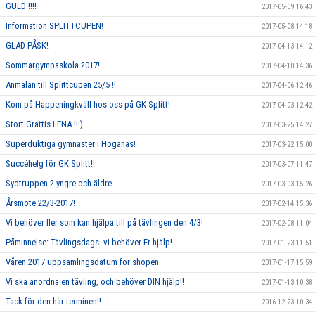
GULD !!!!
2017-05-09 16:43
Information SPLITTCUPEN!
2017-05-08 14:18
GLAD PÅSK!
2017-04-13 14:12
Sommargympaskola 2017!
2017-04-10 14:36
Anmälan till Splittcupen 25/5 !!
2017-04-06 12:46
Kom på Happeningkväll hos oss på GK Splitt!
2017-04-03 12:42
Stort Grattis LENA !!:)
2017-03-25 14:27
Superduktiga gymnaster i Höganäs!
2017-03-22 15:00
Succéhelg för GK Splitt!!
2017-03-07 11:47
Sydtruppen 2 yngre och äldre
2017-03-03 15:26
Årsmöte 22/3-2017!
2017-02-14 15:36
Vi behöver fler som kan hjälpa till på tävlingen den 4/3!
2017-02-08 11:04
Påminnelse: Tävlingsdags- vi behöver Er hjälp!
2017-01-23 11:51
Våren 2017 uppsamlingsdatum för shopen
2017-01-17 15:59
Vi ska anordna en tävling, och behöver DIN hjälp!!
2017-01-13 10:38
Tack för den här terminen!!
2016-12-23 10:34