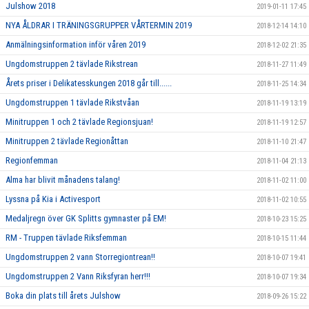
Julshow 2018
2019-01-11 17:45
NYA ÅLDRAR I TRÄNINGSGRUPPER VÅRTERMIN 2019
2018-12-14 14:10
Anmälningsinformation inför våren 2019
2018-12-02 21:35
Ungdomstruppen 2 tävlade Rikstrean
2018-11-27 11:49
Årets priser i Delikatesskungen 2018 går till......
2018-11-25 14:34
Ungdomstruppen 1 tävlade Rikstvåan
2018-11-19 13:19
Minitruppen 1 och 2 tävlade Regionsjuan!
2018-11-19 12:57
Minitruppen 2 tävlade Regionåttan
2018-11-10 21:47
Regionfemman
2018-11-04 21:13
Alma har blivit månadens talang!
2018-11-02 11:00
Lyssna på Kia i Activesport
2018-11-02 10:55
Medaljregn över GK Splitts gymnaster på EM!
2018-10-23 15:25
RM - Truppen tävlade Riksfemman
2018-10-15 11:44
Ungdomstruppen 2 vann Storregiontrean!!
2018-10-07 19:41
Ungdomstruppen 2 Vann Riksfyran herr!!!
2018-10-07 19:34
Boka din plats till årets Julshow
2018-09-26 15:22