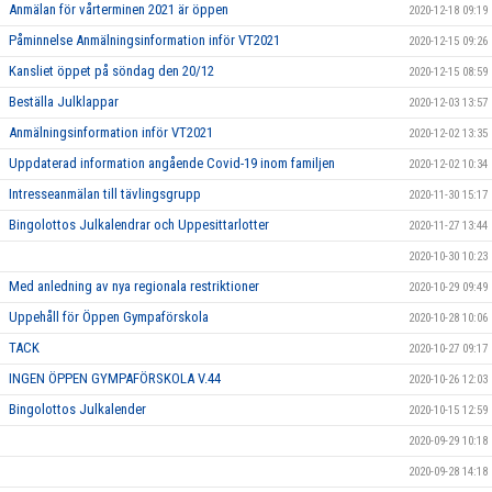
Anmälan för vårterminen 2021 är öppen
2020-12-18 09:19
Påminnelse Anmälningsinformation inför VT2021
2020-12-15 09:26
Kansliet öppet på söndag den 20/12
2020-12-15 08:59
Beställa Julklappar
2020-12-03 13:57
Anmälningsinformation inför VT2021
2020-12-02 13:35
Uppdaterad information angående Covid-19 inom familjen
2020-12-02 10:34
Intresseanmälan till tävlingsgrupp
2020-11-30 15:17
Bingolottos Julkalendrar och Uppesittarlotter
2020-11-27 13:44
2020-10-30 10:23
Med anledning av nya regionala restriktioner
2020-10-29 09:49
Uppehåll för Öppen Gympaförskola
2020-10-28 10:06
TACK
2020-10-27 09:17
INGEN ÖPPEN GYMPAFÖRSKOLA V.44
2020-10-26 12:03
Bingolottos Julkalender
2020-10-15 12:59
2020-09-29 10:18
2020-09-28 14:18