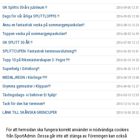
GK Splitts 30-års jubileum !!
2016-09-06 12:31
Dags för vår årliga SPLITTLOPPIS !!
2016-09-05 12:30
Ännu en fantastisk vecka på sommargympaskolan!!
2016-08-16 15:23
Toppen vecka på sommargympaskolan!!
2016-08-03 16:39
GK SPLITT 30 ÅR !!
2016-07-04 12:12
SPLITTCUPEN- Fantastisk terminsavslutning!!!
2016-05-30 15:01
Topp 10 på Riksmästerskapen 3 -Yngre !!!!
2016-05-10 14:20
Superhelg i Göteborg!!
2016-04-26 13:13
MEDALJREGN i Kävlinge !!!!!
2016-04-18 13:08
Grymma gymnaster i Klippan!!!
2016-04-06 12:27
Tävlingsdags- vi behöver Er hjälp!
2016-03-10 12:59
Tack för den här terminen!!
2015-12-16 14:26
LÄNK TILL SKÅNSKA GRENCUPER
2015-10-24 20:52
Rosa träning!
2015-10-01 23:17
För att hemsidan ska fungera korrekt använder vi nödvändiga cookies
Vi ska annordna en tävling, och behöver DIN hjälp!!
2015-09-10 13:26
från SportAdmin. Dessa går inte att stänga av. Föreningen kan också