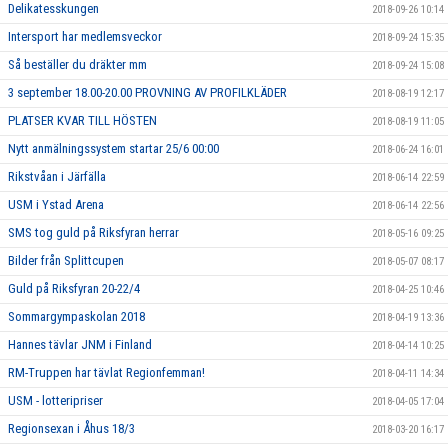
Delikatesskungen
2018-09-26 10:14
Intersport har medlemsveckor
2018-09-24 15:35
Så beställer du dräkter mm
2018-09-24 15:08
3 september 18.00-20.00 PROVNING AV PROFILKLÄDER
2018-08-19 12:17
PLATSER KVAR TILL HÖSTEN
2018-08-19 11:05
Nytt anmälningssystem startar 25/6 00:00
2018-06-24 16:01
Rikstvåan i Järfälla
2018-06-14 22:59
USM i Ystad Arena
2018-06-14 22:56
SMS tog guld på Riksfyran herrar
2018-05-16 09:25
Bilder från Splittcupen
2018-05-07 08:17
Guld på Riksfyran 20-22/4
2018-04-25 10:46
Sommargympaskolan 2018
2018-04-19 13:36
Hannes tävlar JNM i Finland
2018-04-14 10:25
RM-Truppen har tävlat Regionfemman!
2018-04-11 14:34
USM - lotteripriser
2018-04-05 17:04
Regionsexan i Åhus 18/3
2018-03-20 16:17