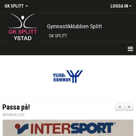
GK SPLITT
LOGGA IN
Gymnastikklubben Splitt
GK SPLITT
HEM
FÖRENINGEN
KONTAKT
BOKA PLATS HÄR
Passa på!
<
>
INTRESSEANMÄLAN
2019-09-25 12:07
SHOP