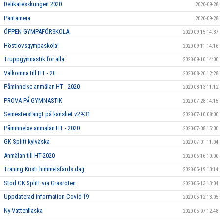
Delikatesskungen 2020
2020-09-28
Pantamera
2020-09-28
ÖPPEN GYMPAFÖRSKOLA
2020-09-15 14:37
Höstlovsgympaskola!
2020-09-11 14:16
Truppgymnastik för alla
2020-09-10 14:00
Välkomna till HT - 20
2020-08-20 12:28
Påminnelse anmälan HT - 2020
2020-08-13 11:12
PROVA PÅ GYMNASTIK
2020-07-28 14:15
Semesterstängt på kansliet v29-31
2020-07-10 08:00
Påminnelse anmälan HT - 2020
2020-07-08 15:00
GK Splitt kylväska
2020-07-01 11:04
Anmälan till HT-2020
2020-06-16 10:00
Träning Kristi himmelsfärds dag
2020-05-19 10:14
Stöd GK Splitt via Gräsroten
2020-05-13 13:04
Uppdaterad information Covid-19
2020-05-12 13:05
Ny Vattenflaska
2020-05-07 12:48