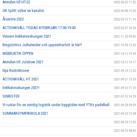
Anmälan till HT-22
2022-06-02 11:55
GK Splitt söker en kanslist
2022-05-08 15:00
Årsmöte 2022
2022-02-10 11:14
ACTIONKVÄLL TISDAG 8 FEBRUARI 17.00-19.00
2022-02-07 14:36
Vinnare Delikatesskungen 2021
2021-11-20 09:05
Bingolottos Julkalender och uppesittarlott är här!!
2021-10-30 15:02
WEBBUKTIK ÖPPEN
2021-10-12 14:24
Anmälan till Julshow 2021
2021-10-12 14:17
Nya Restriktioner
2021-09-29 12:20
ACTIONKVÄLL HT 2021
2021-09-21 15:53
Delikatesskungen 2021!
2021-09-10 11:10
SEMESTER
2021-07-15 14:29
Vi rustar för en smidig logistik under byggtiden med YTKs padelhall
2021-04-28 09:09
SOMMARGYMPASKOLA 2021
2021-04-23 15:08
2021-04-23 12:05
2021-04-23 08:45