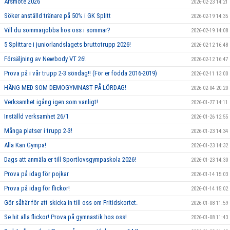
Årsmöte 2026
2026-02-23 14:21
Söker anställd tränare på 50% i GK Splitt
2026-02-19 14:35
Vill du sommarjobba hos oss i sommar?
2026-02-19 14:08
5 Splittare i juniorlandslagets bruttotrupp 2026!
2026-02-12 16:48
Försäljning av Newbody VT 26!
2026-02-12 16:47
Prova på i vår trupp 2-3 söndag!! (För er födda 2016-2019)
2026-02-11 13:00
HÄNG MED SOM DEMOGYMNAST PÅ LÖRDAG!
2026-02-04 20:20
Verksamhet igång igen som vanligt!
2026-01-27 14:11
Inställd verksamhet 26/1
2026-01-26 12:55
Många platser i trupp 2-3!
2026-01-23 14:34
Alla Kan Gympa!
2026-01-23 14:32
Dags att anmäla er till Sportlovsgympaskola 2026!
2026-01-23 14:30
Prova på idag för pojkar
2026-01-14 15:03
Prova på idag för flickor!
2026-01-14 15:02
Gör såhär för att skicka in till oss om Fritidskortet.
2026-01-08 11:59
Se hit alla flickor! Prova på gymnastik hos oss!
2026-01-08 11:43