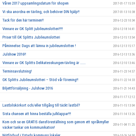
Våren 2017 uppsamlingsdatum för shopen
2017-01-17 15:59
Vi ska anordna en tävling, och behöver DIN hjälp!!
2017-01-13 10:38
Tack för den här terminen!!
2016-12-23 10:34
Vinnare av GK Splitt jubileumslotteri!!!!
2016-12-18 14:41
Priser till GK Splitts Jubileumslotteri
2016-12-15 13:54
Påminnelse: Dags att lämna in jubileumslotten !
2016-12-13 15:17
Julshow 2016!!
2016-12-13 13:36
Vinnare av GK Splitts Delikatesskungen-tävling är ......
2016-12-10 13:46
Terminsavslutning!
2016-11-23 14:57
GK Splitts Jubileumslotteri – Stöd vår förening!!
2016-11-22 14:33
Biljettförsäljning - Julshow 2016
2016-11-21 14:43
2016-11-17 12:12
Lastbilskörkort och/eller tillgång till täckt lastbil?
2016-11-15 13:04
Sista chansen att hinna beställa julklappar!!!
2016-11-14 13:26
Kom och se en GRATIS dansföreställning som genom ett språkmyller
2016-11-04 11:25
väcker tankar om kommunikation!
Nötförbud i Ystads kommuns lokaler
2016-10-26 14:00