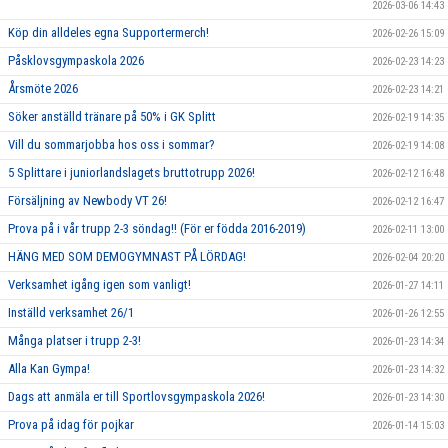
2026-03-06 14:43
Köp din alldeles egna Supportermerch!
2026-02-26 15:09
Påsklovsgympaskola 2026
2026-02-23 14:23
Årsmöte 2026
2026-02-23 14:21
Söker anställd tränare på 50% i GK Splitt
2026-02-19 14:35
Vill du sommarjobba hos oss i sommar?
2026-02-19 14:08
5 Splittare i juniorlandslagets bruttotrupp 2026!
2026-02-12 16:48
Försäljning av Newbody VT 26!
2026-02-12 16:47
Prova på i vår trupp 2-3 söndag!! (För er födda 2016-2019)
2026-02-11 13:00
HÄNG MED SOM DEMOGYMNAST PÅ LÖRDAG!
2026-02-04 20:20
Verksamhet igång igen som vanligt!
2026-01-27 14:11
Inställd verksamhet 26/1
2026-01-26 12:55
Många platser i trupp 2-3!
2026-01-23 14:34
Alla Kan Gympa!
2026-01-23 14:32
Dags att anmäla er till Sportlovsgympaskola 2026!
2026-01-23 14:30
Prova på idag för pojkar
2026-01-14 15:03