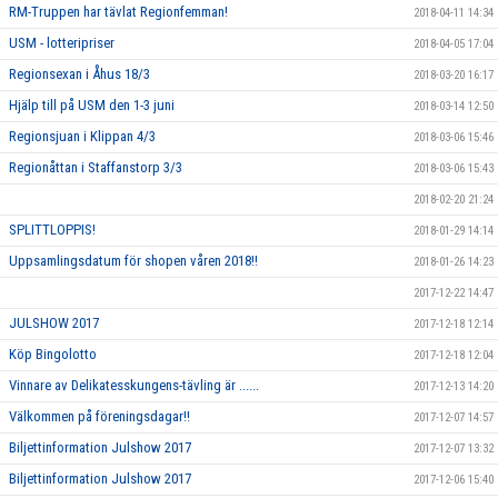
RM-Truppen har tävlat Regionfemman!
2018-04-11 14:34
USM - lotteripriser
2018-04-05 17:04
Regionsexan i Åhus 18/3
2018-03-20 16:17
Hjälp till på USM den 1-3 juni
2018-03-14 12:50
Regionsjuan i Klippan 4/3
2018-03-06 15:46
Regionåttan i Staffanstorp 3/3
2018-03-06 15:43
2018-02-20 21:24
SPLITTLOPPIS!
2018-01-29 14:14
Uppsamlingsdatum för shopen våren 2018!!
2018-01-26 14:23
2017-12-22 14:47
JULSHOW 2017
2017-12-18 12:14
Köp Bingolotto
2017-12-18 12:04
Vinnare av Delikatesskungens-tävling är ......
2017-12-13 14:20
Välkommen på föreningsdagar!!
2017-12-07 14:57
Biljettinformation Julshow 2017
2017-12-07 13:32
Biljettinformation Julshow 2017
2017-12-06 15:40