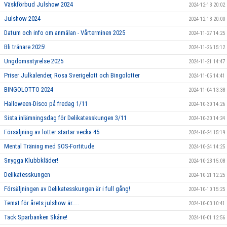
Väskförbud Julshow 2024
2024-12-13 20:02
Julshow 2024
2024-12-13 20:00
Datum och info om anmälan - Vårterminen 2025
2024-11-27 14:25
Bli tränare 2025!
2024-11-26 15:12
Ungdomsstyrelse 2025
2024-11-21 14:47
Priser Julkalender, Rosa Sverigelott och Bingolotter
2024-11-05 14:41
BINGOLOTTO 2024
2024-11-04 13:38
Halloween-Disco på fredag 1/11
2024-10-30 14:26
Sista inlämningsdag för Delikatesskungen 3/11
2024-10-30 14:24
Försäljning av lotter startar vecka 45
2024-10-24 15:19
Mental Träning med SOS-Fortitude
2024-10-24 14:25
Snygga Klubbkläder!
2024-10-23 15:08
Delikatesskungen
2024-10-21 12:25
Försäljningen av Delikatesskungen är i full gång!
2024-10-10 15:25
Temat för årets julshow är…..
2024-10-03 10:41
Tack Sparbanken Skåne!
2024-10-01 12:56