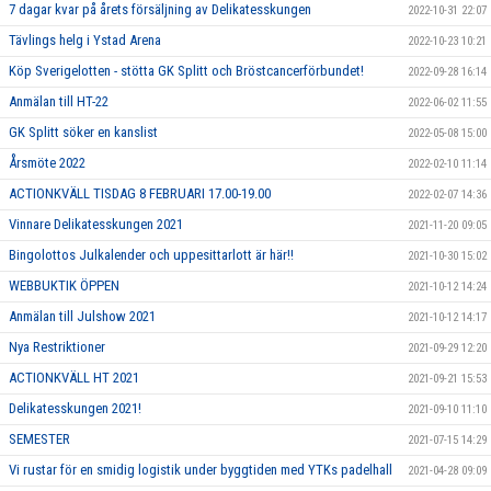
7 dagar kvar på årets försäljning av Delikatesskungen
2022-10-31 22:07
Tävlings helg i Ystad Arena
2022-10-23 10:21
Köp Sverigelotten - stötta GK Splitt och Bröstcancerförbundet!
2022-09-28 16:14
Anmälan till HT-22
2022-06-02 11:55
GK Splitt söker en kanslist
2022-05-08 15:00
Årsmöte 2022
2022-02-10 11:14
ACTIONKVÄLL TISDAG 8 FEBRUARI 17.00-19.00
2022-02-07 14:36
Vinnare Delikatesskungen 2021
2021-11-20 09:05
Bingolottos Julkalender och uppesittarlott är här!!
2021-10-30 15:02
WEBBUKTIK ÖPPEN
2021-10-12 14:24
Anmälan till Julshow 2021
2021-10-12 14:17
Nya Restriktioner
2021-09-29 12:20
ACTIONKVÄLL HT 2021
2021-09-21 15:53
Delikatesskungen 2021!
2021-09-10 11:10
SEMESTER
2021-07-15 14:29
Vi rustar för en smidig logistik under byggtiden med YTKs padelhall
2021-04-28 09:09