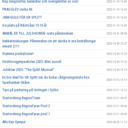
Köp bingolotter, kalendrar och sverigelotter av oss!
2025-11-10 15:44
PRAO-ELEV vecka 46
2025-11-10 15:43
JNM-GULD FÖR GK SPLITT
2025-11-10 15:42
6:e plats på Rikstvåan 13-16 år
2025-11-10 15:40
ANMÄL ER TILL JULSHOWEN- sista påminnelsen
2025-10-31 08:00
Delikatesskungen- Påminnelse om att skicka in era beställningar
2025-10-30 15:27
senast 2/11
Grymma prestationer!
2025-10-30 15:23
Höstlovsgympaskolan 2025- Blev succé!
2025-10-30 15:22
Julshow 2025- "The Splitt Musical"
2025-10-30 15:19
En bra deal för GK Splitt när du bokar rådgivningsmöte hos
2025-10-16 14:19
Sparbanken Skåne.
Tips på parkering på tävlingen i Sjöbo
2025-10-11 10:15
Startordning RegionTrean
2025-10-11 09:47
Startordning RegionFyran Pool 2
2025-10-11 09:46
Startordning RegionFyran pool 1
2025-10-11 09:45
Alla Kan Gympa!
2025-08-25 11:10