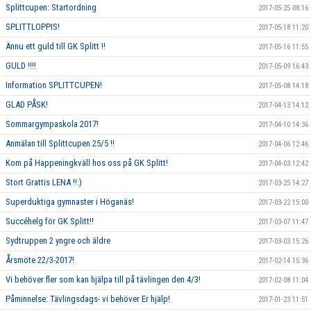
Splittcupen: Startordning
2017-05-25 08:16
SPLITTLOPPIS!
2017-05-18 11:20
Ännu ett guld till GK Splitt !!
2017-05-16 11:55
GULD !!!!
2017-05-09 16:43
Information SPLITTCUPEN!
2017-05-08 14:18
GLAD PÅSK!
2017-04-13 14:12
Sommargympaskola 2017!
2017-04-10 14:36
Anmälan till Splittcupen 25/5 !!
2017-04-06 12:46
Kom på Happeningkväll hos oss på GK Splitt!
2017-04-03 12:42
Stort Grattis LENA !!:)
2017-03-25 14:27
Superduktiga gymnaster i Höganäs!
2017-03-22 15:00
Succéhelg för GK Splitt!!
2017-03-07 11:47
Sydtruppen 2 yngre och äldre
2017-03-03 15:26
Årsmöte 22/3-2017!
2017-02-14 15:36
Vi behöver fler som kan hjälpa till på tävlingen den 4/3!
2017-02-08 11:04
Påminnelse: Tävlingsdags- vi behöver Er hjälp!
2017-01-23 11:51