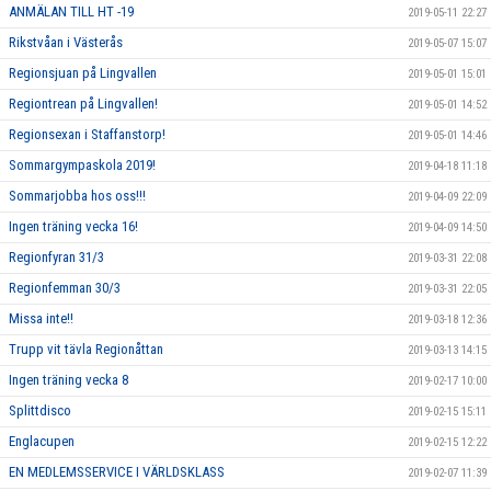
ANMÄLAN TILL HT -19
2019-05-11 22:27
Rikstvåan i Västerås
2019-05-07 15:07
Regionsjuan på Lingvallen
2019-05-01 15:01
Regiontrean på Lingvallen!
2019-05-01 14:52
Regionsexan i Staffanstorp!
2019-05-01 14:46
Sommargympaskola 2019!
2019-04-18 11:18
Sommarjobba hos oss!!!
2019-04-09 22:09
Ingen träning vecka 16!
2019-04-09 14:50
Regionfyran 31/3
2019-03-31 22:08
Regionfemman 30/3
2019-03-31 22:05
Missa inte!!
2019-03-18 12:36
Trupp vit tävla Regionåttan
2019-03-13 14:15
Ingen träning vecka 8
2019-02-17 10:00
Splittdisco
2019-02-15 15:11
Englacupen
2019-02-15 12:22
EN MEDLEMSSERVICE I VÄRLDSKLASS
2019-02-07 11:39