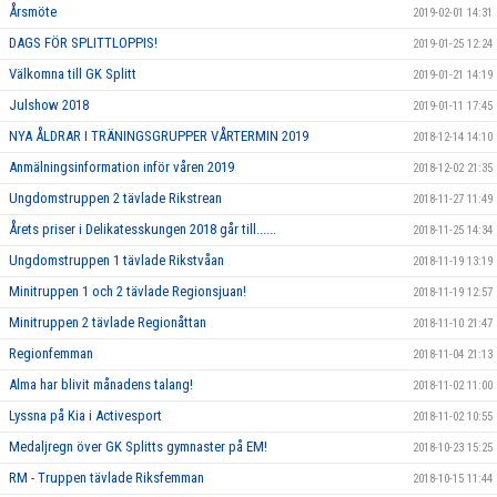
Årsmöte
2019-02-01 14:31
DAGS FÖR SPLITTLOPPIS!
2019-01-25 12:24
Välkomna till GK Splitt
2019-01-21 14:19
Julshow 2018
2019-01-11 17:45
NYA ÅLDRAR I TRÄNINGSGRUPPER VÅRTERMIN 2019
2018-12-14 14:10
Anmälningsinformation inför våren 2019
2018-12-02 21:35
Ungdomstruppen 2 tävlade Rikstrean
2018-11-27 11:49
Årets priser i Delikatesskungen 2018 går till......
2018-11-25 14:34
Ungdomstruppen 1 tävlade Rikstvåan
2018-11-19 13:19
Minitruppen 1 och 2 tävlade Regionsjuan!
2018-11-19 12:57
Minitruppen 2 tävlade Regionåttan
2018-11-10 21:47
Regionfemman
2018-11-04 21:13
Alma har blivit månadens talang!
2018-11-02 11:00
Lyssna på Kia i Activesport
2018-11-02 10:55
Medaljregn över GK Splitts gymnaster på EM!
2018-10-23 15:25
RM - Truppen tävlade Riksfemman
2018-10-15 11:44