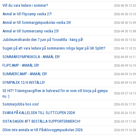
Vill du vara ledare i sommar?
2026-04-30 15:52
Anmäl er till Flipcamp vecka 27!
2026-04-30 15:10
Anmäl er till Sommargympaskolan vecka 26!
2026-04-30 15:09
Anmäl er till Summercamp vecka 25!
2026-04-30 15:08
Jubileumsfirande den 7 juni på Tosselilla - häng på!
2026-04-30 13:56
Sugen på att vara ledare på sommarens roliga läger på GK Splitt?
2026-04-13 18:25
SOMMARGYMPASKOLA - ANMÄL ER!
2026-04-09 16:11
FLIPCAMP - ANMÄL ER!
2026-04-09 16:10
SUMMERCAMP - ANMÄL ER!
2026-04-09 16:09
GYMPALEK 12/4 INSTÄLLD!
2026-04-09 15:09
SE HIT! Träningsavgiften är halverad för er som vill börja på gympa
2026-03-27 14:13
nu :)
Sommarjobba hos oss!
2026-03-26 17:01
SVARA PÅ KALLELSEN TILL SLITTCUPEN 2026!
2026-03-26 15:01
SISTA DAGEN ATT BESTÄLLA SUPPORTERMERCH!
2026-03-19 17:00
Glöm inte anmäla er till Påsklovsgympaskolan 2026
2026-03-19 16:58