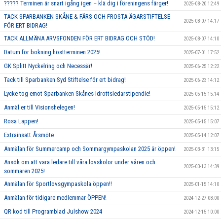
????? Terminen är snart igång igen – klä dig i föreningens färger!
2025-08-20 12:49
TACK SPARBANKEN SKÅNE & FÄRS OCH FROSTA ÄGARSTIFTELSE
2025-08-07 14:17
FÖR ERT BIDRAG!
TACK ALLMÄNA ARVSFONDEN FÖR ERT BIDRAG OCH STÖD!
2025-08-07 14:10
Datum för bokning höstterminen 2025!
2025-07-01 17:52
GK Splitt Nyckelring och Necessär!
2025-06-25 12:22
Tack till Sparbanken Syd Stiftelse för ert bidrag!
2025-06-23 14:12
Lycke tog emot Sparbanken Skånes Idrottsledarstipendie!
2025-05-15 15:14
Anmäl er till Visionshelegen!
2025-05-15 15:12
Rosa Lappen!
2025-05-15 15:07
Extrainsatt Årsmöte
2025-05-14 12:07
Anmälan för Summercamp och Sommargympaskolan 2025 är öppen!
2025-03-31 13:15
Ansök om att vara ledare till våra lovskolor under våren och
2025-03-13 14:39
sommaren 2025!
Anmälan för Sportlovsgympaskola öppen!!
2025-01-15 14:10
Anmälan för tidigare medlemmar ÖPPEN!
2024-12-27 08:00
QR kod till Programblad Julshow 2024
2024-12-15 10:00