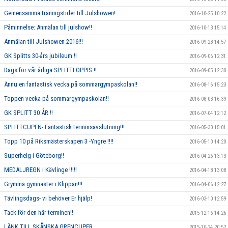
Gemensamma träningstider till Julshowen!
2016-10-25 10:22
Påminnelse: Anmälan till julshow!!
2016-10-13 15:14
Anmälan till Julshowen 2016!!!
2016-09-28 14:57
GK Splitts 30-års jubileum !!
2016-09-06 12:31
Dags för vår årliga SPLITTLOPPIS !!
2016-09-05 12:30
Ännu en fantastisk vecka på sommargympaskolan!!
2016-08-16 15:23
Toppen vecka på sommargympaskolan!!
2016-08-03 16:39
GK SPLITT 30 ÅR !!
2016-07-04 12:12
SPLITTCUPEN- Fantastisk terminsavslutning!!!
2016-05-30 15:01
Topp 10 på Riksmästerskapen 3 -Yngre !!!!
2016-05-10 14:20
Superhelg i Göteborg!!
2016-04-26 13:13
MEDALJREGN i Kävlinge !!!!!
2016-04-18 13:08
Grymma gymnaster i Klippan!!!
2016-04-06 12:27
Tävlingsdags- vi behöver Er hjälp!
2016-03-10 12:59
Tack för den här terminen!!
2015-12-16 14:26
LÄNK TILL SKÅNSKA GRENCUPER
2015-10-24 20:52