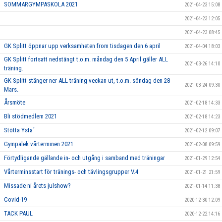
SOMMARGYMPASKOLA 2021
2021-04-23 15:08
2021-04-23 12:05
2021-04-23 08:45
GK Splitt öppnar upp verksamheten from tisdagen den 6 april
2021-04-04 18:03
GK Splitt fortsatt nedstängt t.o.m. måndag den 5 April gäller ALL
2021-03-26 14:10
träning.
GK Splitt stänger ner ALL träning veckan ut, t.o.m. söndag den 28
2021-03-24 09:30
Mars.
Årsmöte
2021-02-18 14:33
Bli stödmedlem 2021
2021-02-18 14:23
Stötta Ysta´
2021-02-12 09:07
Gympalek vårterminen 2021
2021-02-08 09:59
Förtydligande gällande in- och utgång i samband med träningar
2021-01-29 12:54
Vårterminsstart för tränings- och tävlingsgrupper V.4
2021-01-21 21:59
Missade ni årets julshow?
2021-01-14 11:38
Covid-19
2020-12-30 12:09
TACK PAUL
2020-12-22 14:16