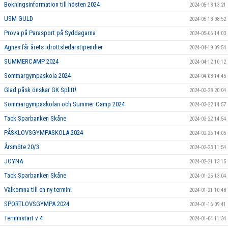
Bokningsinformation till hösten 2024
2024-05-13 13:21
USM GULD
2024-05-13 08:52
Prova på Parasport på Syddagarna
2024-05-06 14:03
Agnes får årets idrottsledarstipendier
2024-04-19 09:54
SUMMERCAMP 2024
2024-04-12 10:12
Sommargympaskola 2024
2024-04-08 14:45
Glad påsk önskar GK Splitt!
2024-03-28 20:04
Sommargympaskolan och Summer Camp 2024
2024-03-22 14:57
Tack Sparbanken Skåne
2024-03-22 14:54
PÅSKLOVSGYMPASKOLA 2024
2024-02-26 14:05
Årsmöte 20/3
2024-02-23 11:54
JOYNA
2024-02-21 13:15
Tack Sparbanken Skåne
2024-01-25 13:04
Välkomna till en ny termin!
2024-01-21 10:48
SPORTLOVSGYMPA 2024
2024-01-16 09:41
Terminstart v 4
2024-01-04 11:34