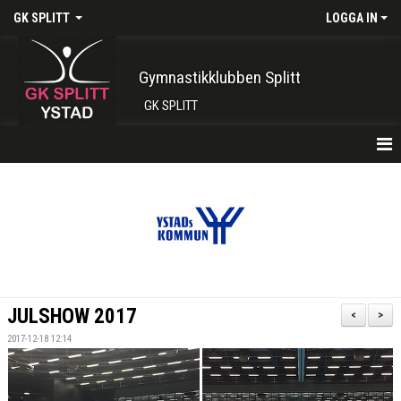
GK SPLITT
LOGGA IN
Gymnastikklubben Splitt
GK SPLITT
HEM
FÖRENINGEN
KONTAKT
BOKA PLATS HÄR
JULSHOW 2017
<
>
INTRESSEANMÄLAN
2017-12-18 12:14
SHOP