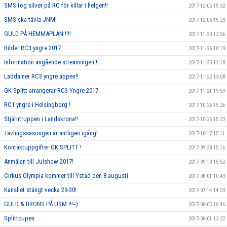
SMS tog silver på RC för killar i helgen!!
2017-12-05 15:32
SMS ska tävla JNM!
2017-12-05 15:23
GULD PÅ HEMMAPLAN !!!!
2017-11-30 12:56
Bilder RC3 yngre 2017
2017-11-26 10:19
Information angående streamingen !
2017-11-25 12:18
Ladda ner RC3 yngre appen!!
2017-11-22 13:08
GK Splitt arrangerar RC3 Yngre 2017
2017-11-21 19:59
RC1 yngre i Helsingborg !
2017-10-26 15:26
Stjärntruppen i Landskrona!!
2017-10-26 15:23
Tävlingssäsongen är äntligen igång!
2017-10-17 15:11
Kontaktuppgifter GK SPLITT !
2017-09-28 15:16
Anmälan till Julshow 2017!
2017-09-19 15:52
Cirkus Olympia kommer till Ystad den 8 augusti
2017-08-01 10:43
Kansliet stängt vecka 29-30!
2017-07-14 14:59
GULD & BRONS PÅ USM !!!=)
2017-06-05 16:46
Splittcupen
2017-06-01 13:22