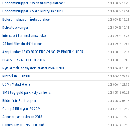
Ungdomstruppen 2 vann Storregiontrean!!
2018-10-07 19:41
Ungdomstruppen 2 Vann Riksfyran herr!!!
2018-10-07 19:34
Boka din plats till årets Julshow
2018-09-26 15:22
Delikatesskungen
2018-09-26 10:14
Intersport har medlemsveckor
2018-09-24 15:35
Så beställer du dräkter mm
2018-09-24 15:08
3 september 18.00-20.00 PROVNING AV PROFILKLÄDER
2018-08-19 12:17
PLATSER KVAR TILL HÖSTEN
2018-08-19 11:05
Nytt anmälningssystem startar 25/6 00:00
2018-06-24 16:01
Rikstvåan i Järfälla
2018-06-14 22:59
USM i Ystad Arena
2018-06-14 22:56
SMS tog guld på Riksfyran herrar
2018-05-16 09:25
Bilder från Splittcupen
2018-05-07 08:17
Guld på Riksfyran 20-22/4
2018-04-25 10:46
Sommargympaskolan 2018
2018-04-19 13:36
Hannes tävlar JNM i Finland
2018-04-14 10:25