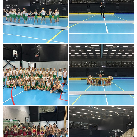
GRUPPER OCH TIDER
STÖDMEDLEM
SPONSRING
FRÅGOR & SVAR
FUNKTIONÄRER
FRITIDSKORTET