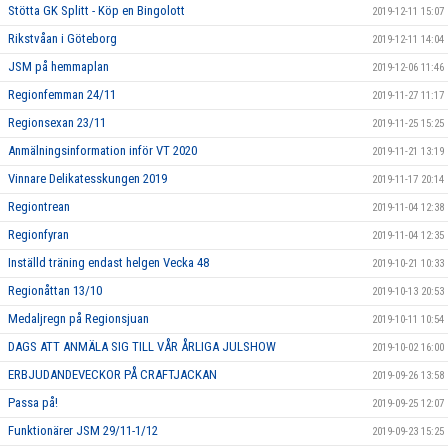
Stötta GK Splitt - Köp en Bingolott
2019-12-11 15:07
Rikstvåan i Göteborg
2019-12-11 14:04
JSM på hemmaplan
2019-12-06 11:46
Regionfemman 24/11
2019-11-27 11:17
Regionsexan 23/11
2019-11-25 15:25
Anmälningsinformation inför VT 2020
2019-11-21 13:19
Vinnare Delikatesskungen 2019
2019-11-17 20:14
Regiontrean
2019-11-04 12:38
Regionfyran
2019-11-04 12:35
Inställd träning endast helgen Vecka 48
2019-10-21 10:33
Regionåttan 13/10
2019-10-13 20:53
Medaljregn på Regionsjuan
2019-10-11 10:54
DAGS ATT ANMÄLA SIG TILL VÅR ÅRLIGA JULSHOW
2019-10-02 16:00
ERBJUDANDEVECKOR PÅ CRAFTJACKAN
2019-09-26 13:58
Passa på!
2019-09-25 12:07
Funktionärer JSM 29/11-1/12
2019-09-23 15:25