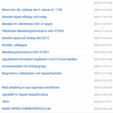
2020-12-22 14:00
Missa inte vår Julshow den 3 Januari kl. 17:00
2020-12-21 14:42
Kansliet öppet måndag och tisdag
2020-12-20 12:59
Anmälan för vårterminen 2021 är öppen
2020-12-18 09:19
Påminnelse Anmälningsinformation inför VT2021
2020-12-15 09:26
Kansliet öppet på söndag den 20/12
2020-12-15 08:59
Beställa Julklappar
2020-12-03 13:57
Anmälningsinformation inför VT2021
2020-12-02 13:35
Uppdaterad information angående Covid-19 inom familjen
2020-12-02 10:34
Intresseanmälan till tävlingsgrupp
2020-11-30 15:17
Bingolottos Julkalendrar och Uppesittarlotter
2020-11-27 13:44
2020-10-30 10:23
Med anledning av nya regionala restriktioner
2020-10-29 09:49
Uppehåll för Öppen Gympaförskola
2020-10-28 10:06
TACK
2020-10-27 09:17
INGEN ÖPPEN GYMPAFÖRSKOLA V.44
2020-10-26 12:03