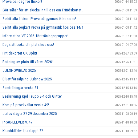
Prova på idag för flickor!
2026-01-14 15:02
Gör såhär för att skicka in till oss om Fritidskortet.
2026-01-08 11:59
Se hit alla flickor! Prova på gymnastik hos oss!
2026-01-08 11:43
Se hit alla pojkar! Prova på gymnastik hos oss 14/1
2026-01-08 11:42
Information VT 2026- för träningsgrupper!
2026-01-07 11:38
Dags att boka din plats hos oss!
2026-01-04 07:00
Fritidskortet GK Splitt
2025-12-27 23:39
Bokning av plats till våren 2026!
2025-12-26 11:51
JULSHOWBLAD 2025
2025-12-21 12:46
Biljettförsäljning Julshow 2025
2025-12-15 13:17
Samträningar vecka 51
2025-12-15 13:16
Beskrivning Kjol Trupp 3-4 och Glitter
2025-12-10 15:48
Kom på provkvällar vecka 49!
2025-12-01 10:56
Jullovsläger 27-29 december 2025
2025-11-28 20:19
PRAO-ELEVER V. 47
2025-11-18 10:08
Klubbkläder i julklapp! ??
2025-11-18 09:57