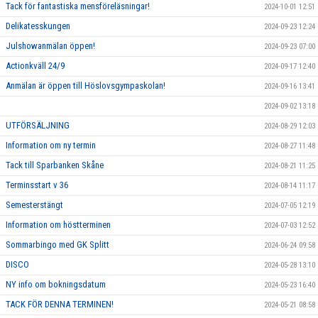
Tack för fantastiska mensföreläsningar!
2024-10-01 12:51
Delikatesskungen
2024-09-23 12:24
Julshowanmälan öppen!
2024-09-23 07:00
Actionkväll 24/9
2024-09-17 12:40
Anmälan är öppen till Höslovsgympaskolan!
2024-09-16 13:41
2024-09-02 13:18
UTFÖRSÄLJNING
2024-08-29 12:03
Information om ny termin
2024-08-27 11:48
Tack till Sparbanken Skåne
2024-08-21 11:25
Terminsstart v 36
2024-08-14 11:17
Semesterstängt
2024-07-05 12:19
Information om höstterminen
2024-07-03 12:52
Sommarbingo med GK Splitt
2024-06-24 09:58
DISCO
2024-05-28 13:10
NY info om bokningsdatum
2024-05-23 16:40
TACK FÖR DENNA TERMINEN!
2024-05-21 08:58