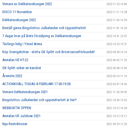
Vinnare av Delikatesskungen 2022
2022-11-23 10:44
DISCO 11 November
2022-11-11 15:28
Delikatesskungen 2022
2022-11-05 16:59
Beställ gärna Bingolottos Julkalender och Uppesittarlott
2022-11-01 14:20
7 dagar kvar på årets försäljning av Delikatesskungen
2022-10-31 22:07
Tävlings helg i Ystad Arena
2022-10-23 10:21
Köp Sverigelotten - stötta GK Splitt och Bröstcancerförbundet!
2022-09-28 16:14
Anmälan till HT-22
2022-06-02 11:55
GK Splitt söker en kanslist
2022-05-08 15:00
Årsmöte 2022
2022-02-10 11:14
ACTIONKVÄLL TISDAG 8 FEBRUARI 17.00-19.00
2022-02-07 14:36
Vinnare Delikatesskungen 2021
2021-11-20 09:05
Bingolottos Julkalender och uppesittarlott är här!!
2021-10-30 15:02
WEBBUKTIK ÖPPEN
2021-10-12 14:24
Anmälan till Julshow 2021
2021-10-12 14:17
Nya Restriktioner
2021-09-29 12:20