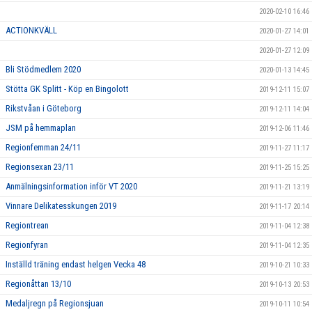
2020-02-10 16:46
ACTIONKVÄLL
2020-01-27 14:01
2020-01-27 12:09
Bli Stödmedlem 2020
2020-01-13 14:45
Stötta GK Splitt - Köp en Bingolott
2019-12-11 15:07
Rikstvåan i Göteborg
2019-12-11 14:04
JSM på hemmaplan
2019-12-06 11:46
Regionfemman 24/11
2019-11-27 11:17
Regionsexan 23/11
2019-11-25 15:25
Anmälningsinformation inför VT 2020
2019-11-21 13:19
Vinnare Delikatesskungen 2019
2019-11-17 20:14
Regiontrean
2019-11-04 12:38
Regionfyran
2019-11-04 12:35
Inställd träning endast helgen Vecka 48
2019-10-21 10:33
Regionåttan 13/10
2019-10-13 20:53
Medaljregn på Regionsjuan
2019-10-11 10:54