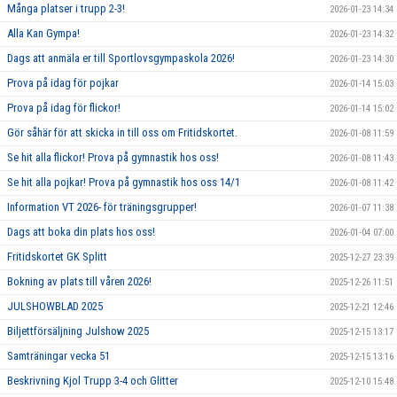
Många platser i trupp 2-3!
2026-01-23 14:34
Alla Kan Gympa!
2026-01-23 14:32
Dags att anmäla er till Sportlovsgympaskola 2026!
2026-01-23 14:30
Prova på idag för pojkar
2026-01-14 15:03
Prova på idag för flickor!
2026-01-14 15:02
Gör såhär för att skicka in till oss om Fritidskortet.
2026-01-08 11:59
Se hit alla flickor! Prova på gymnastik hos oss!
2026-01-08 11:43
Se hit alla pojkar! Prova på gymnastik hos oss 14/1
2026-01-08 11:42
Information VT 2026- för träningsgrupper!
2026-01-07 11:38
Dags att boka din plats hos oss!
2026-01-04 07:00
Fritidskortet GK Splitt
2025-12-27 23:39
Bokning av plats till våren 2026!
2025-12-26 11:51
JULSHOWBLAD 2025
2025-12-21 12:46
Biljettförsäljning Julshow 2025
2025-12-15 13:17
Samträningar vecka 51
2025-12-15 13:16
Beskrivning Kjol Trupp 3-4 och Glitter
2025-12-10 15:48