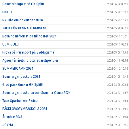
Sommarbingo med GK Splitt
2024-06-24 09:58
DISCO
2024-05-28 13:10
NY info om bokningsdatum
2024-05-23 16:40
TACK FÖR DENNA TERMINEN!
2024-05-21 08:58
Bokningsinformation till hösten 2024
2024-05-13 13:21
USM GULD
2024-05-13 08:52
Prova på Parasport på Syddagarna
2024-05-06 14:03
Agnes får årets idrottsledarstipendier
2024-04-19 09:54
SUMMERCAMP 2024
2024-04-12 10:12
Sommargympaskola 2024
2024-04-08 14:45
Glad påsk önskar GK Splitt!
2024-03-28 20:04
Sommargympaskolan och Summer Camp 2024
2024-03-22 14:57
Tack Sparbanken Skåne
2024-03-22 14:54
PÅSKLOVSGYMPASKOLA 2024
2024-02-26 14:05
Årsmöte 20/3
2024-02-23 11:54
JOYNA
2024-02-21 13:15