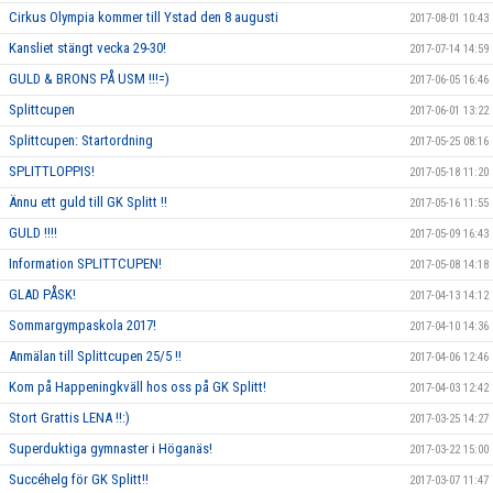
Cirkus Olympia kommer till Ystad den 8 augusti
2017-08-01 10:43
Kansliet stängt vecka 29-30!
2017-07-14 14:59
GULD & BRONS PÅ USM !!!=)
2017-06-05 16:46
Splittcupen
2017-06-01 13:22
Splittcupen: Startordning
2017-05-25 08:16
SPLITTLOPPIS!
2017-05-18 11:20
Ännu ett guld till GK Splitt !!
2017-05-16 11:55
GULD !!!!
2017-05-09 16:43
Information SPLITTCUPEN!
2017-05-08 14:18
GLAD PÅSK!
2017-04-13 14:12
Sommargympaskola 2017!
2017-04-10 14:36
Anmälan till Splittcupen 25/5 !!
2017-04-06 12:46
Kom på Happeningkväll hos oss på GK Splitt!
2017-04-03 12:42
Stort Grattis LENA !!:)
2017-03-25 14:27
Superduktiga gymnaster i Höganäs!
2017-03-22 15:00
Succéhelg för GK Splitt!!
2017-03-07 11:47