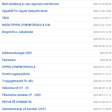
Med anledning av nya regionala restriktioner
2020-10-29 09:49
Uppehåll för Öppen Gympaförskola
2020-10-28 10:06
TACK
2020-10-27 09:17
INGEN ÖPPEN GYMPAFÖRSKOLA V.44
2020-10-26 12:03
Bingolottos Julkalender
2020-10-15 12:59
2020-09-29 10:18
2020-09-28 14:18
Delikatesskungen 2020
2020-09-28
Pantamera
2020-09-28
ÖPPEN GYMPAFÖRSKOLA
2020-09-15 14:37
Höstlovsgympaskola!
2020-09-11 14:16
Truppgymnastik för alla
2020-09-10 14:00
Välkomna till HT - 20
2020-08-20 12:28
Påminnelse anmälan HT - 2020
2020-08-13 11:12
PROVA PÅ GYMNASTIK
2020-07-28 14:15
Semesterstängt på kansliet v29-31
2020-07-10 08:00