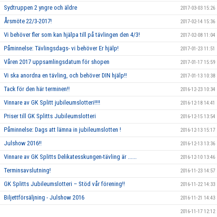
Sydtruppen 2 yngre och äldre
2017-03-03 15:26
Årsmöte 22/3-2017!
2017-02-14 15:36
Vi behöver fler som kan hjälpa till på tävlingen den 4/3!
2017-02-08 11:04
Påminnelse: Tävlingsdags- vi behöver Er hjälp!
2017-01-23 11:51
Våren 2017 uppsamlingsdatum för shopen
2017-01-17 15:59
Vi ska anordna en tävling, och behöver DIN hjälp!!
2017-01-13 10:38
Tack för den här terminen!!
2016-12-23 10:34
Vinnare av GK Splitt jubileumslotteri!!!!
2016-12-18 14:41
Priser till GK Splitts Jubileumslotteri
2016-12-15 13:54
Påminnelse: Dags att lämna in jubileumslotten !
2016-12-13 15:17
Julshow 2016!!
2016-12-13 13:36
Vinnare av GK Splitts Delikatesskungen-tävling är ......
2016-12-10 13:46
Terminsavslutning!
2016-11-23 14:57
GK Splitts Jubileumslotteri – Stöd vår förening!!
2016-11-22 14:33
Biljettförsäljning - Julshow 2016
2016-11-21 14:43
2016-11-17 12:12