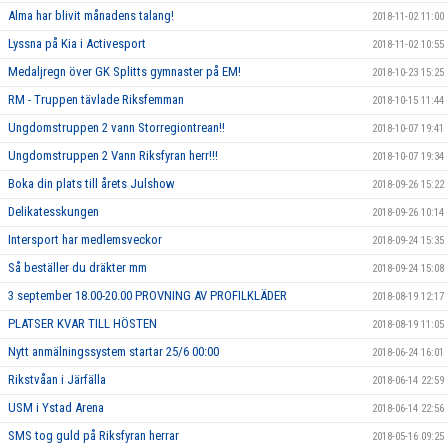
Alma har blivit månadens talang!
2018-11-02 11:00
Lyssna på Kia i Activesport
2018-11-02 10:55
Medaljregn över GK Splitts gymnaster på EM!
2018-10-23 15:25
RM - Truppen tävlade Riksfemman
2018-10-15 11:44
Ungdomstruppen 2 vann Storregiontrean!!
2018-10-07 19:41
Ungdomstruppen 2 Vann Riksfyran herr!!!
2018-10-07 19:34
Boka din plats till årets Julshow
2018-09-26 15:22
Delikatesskungen
2018-09-26 10:14
Intersport har medlemsveckor
2018-09-24 15:35
Så beställer du dräkter mm
2018-09-24 15:08
3 september 18.00-20.00 PROVNING AV PROFILKLÄDER
2018-08-19 12:17
PLATSER KVAR TILL HÖSTEN
2018-08-19 11:05
Nytt anmälningssystem startar 25/6 00:00
2018-06-24 16:01
Rikstvåan i Järfälla
2018-06-14 22:59
USM i Ystad Arena
2018-06-14 22:56
SMS tog guld på Riksfyran herrar
2018-05-16 09:25