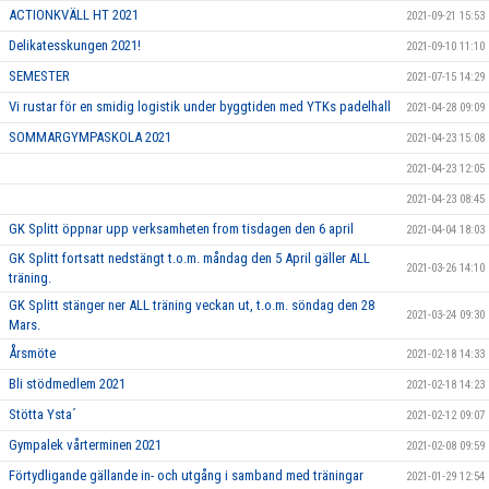
ACTIONKVÄLL HT 2021
2021-09-21 15:53
Delikatesskungen 2021!
2021-09-10 11:10
SEMESTER
2021-07-15 14:29
Vi rustar för en smidig logistik under byggtiden med YTKs padelhall
2021-04-28 09:09
SOMMARGYMPASKOLA 2021
2021-04-23 15:08
2021-04-23 12:05
2021-04-23 08:45
GK Splitt öppnar upp verksamheten from tisdagen den 6 april
2021-04-04 18:03
GK Splitt fortsatt nedstängt t.o.m. måndag den 5 April gäller ALL
2021-03-26 14:10
träning.
GK Splitt stänger ner ALL träning veckan ut, t.o.m. söndag den 28
2021-03-24 09:30
Mars.
Årsmöte
2021-02-18 14:33
Bli stödmedlem 2021
2021-02-18 14:23
Stötta Ysta´
2021-02-12 09:07
Gympalek vårterminen 2021
2021-02-08 09:59
Förtydligande gällande in- och utgång i samband med träningar
2021-01-29 12:54