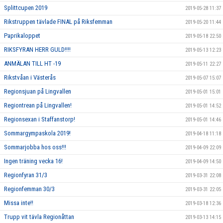
Splittcupen 2019
2019-05-28 11:37
Rikstruppen tävlade FINAL på Riksfemman
2019-05-20 11:44
Paprikaloppet
2019-05-18 22:50
RIKSFYRAN HERR GULD!!!!
2019-05-13 12:23
ANMÄLAN TILL HT -19
2019-05-11 22:27
Rikstvåan i Västerås
2019-05-07 15:07
Regionsjuan på Lingvallen
2019-05-01 15:01
Regiontrean på Lingvallen!
2019-05-01 14:52
Regionsexan i Staffanstorp!
2019-05-01 14:46
Sommargympaskola 2019!
2019-04-18 11:18
Sommarjobba hos oss!!!
2019-04-09 22:09
Ingen träning vecka 16!
2019-04-09 14:50
Regionfyran 31/3
2019-03-31 22:08
Regionfemman 30/3
2019-03-31 22:05
Missa inte!!
2019-03-18 12:36
Trupp vit tävla Regionåttan
2019-03-13 14:15