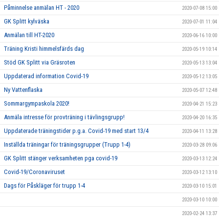
Påminnelse anmälan HT - 2020
2020-07-08 15:00
GK Splitt kylväska
2020-07-01 11:04
Anmälan till HT-2020
2020-06-16 10:00
Träning Kristi himmelsfärds dag
2020-05-19 10:14
Stöd GK Splitt via Gräsroten
2020-05-13 13:04
Uppdaterad information Covid-19
2020-05-12 13:05
Ny Vattenflaska
2020-05-07 12:48
Sommargympaskola 2020!
2020-04-21 15:23
Anmäla intresse för provträning i tävlingsgrupp!
2020-04-20 16:35
Uppdaterade träningstider p.g.a. Covid-19 med start 13/4
2020-04-11 13:28
Inställda träningar för träningsgrupper (Trupp 1-4)
2020-03-28 09:06
GK Splitt stänger verksamheten pga covid-19
2020-03-13 12:24
Covid-19/Coronaviruset
2020-03-12 13:10
Dags för Påskläger för trupp 1-4
2020-03-10 15:01
2020-03-10 10:00
2020-02-24 13:37