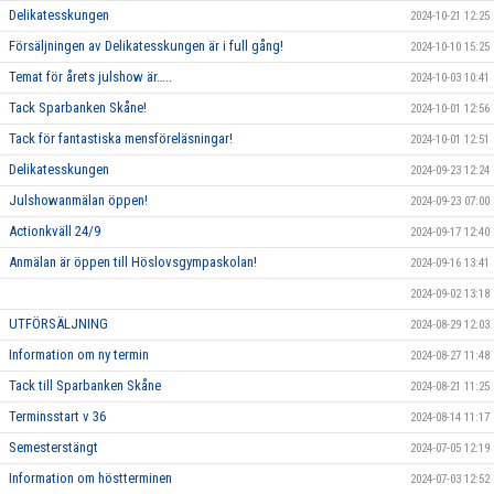
Delikatesskungen
2024-10-21 12:25
Försäljningen av Delikatesskungen är i full gång!
2024-10-10 15:25
Temat för årets julshow är…..
2024-10-03 10:41
Tack Sparbanken Skåne!
2024-10-01 12:56
Tack för fantastiska mensföreläsningar!
2024-10-01 12:51
Delikatesskungen
2024-09-23 12:24
Julshowanmälan öppen!
2024-09-23 07:00
Actionkväll 24/9
2024-09-17 12:40
Anmälan är öppen till Höslovsgympaskolan!
2024-09-16 13:41
2024-09-02 13:18
UTFÖRSÄLJNING
2024-08-29 12:03
Information om ny termin
2024-08-27 11:48
Tack till Sparbanken Skåne
2024-08-21 11:25
Terminsstart v 36
2024-08-14 11:17
Semesterstängt
2024-07-05 12:19
Information om höstterminen
2024-07-03 12:52