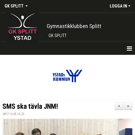
GK SPLITT
LOGGA IN
Gymnastikklubben Splitt
GK SPLITT
HEM
FÖRENINGEN
KONTAKT
BOKA PLATS HÄR
SMS ska tävla JNM!
<
>
INTRESSEANMÄLAN
2017-12-05 15:23
SHOP