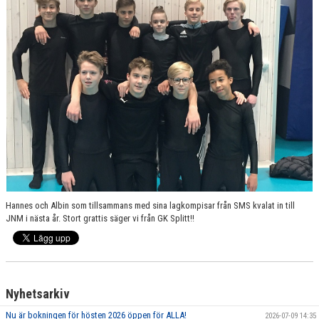
GRUPPER OCH TIDER
STÖDMEDLEM
SPONSRING
FRÅGOR & SVAR
FUNKTIONÄRER
FRITIDSKORTET
Hannes och Albin som tillsammans med sina lagkompisar från SMS kvalat in till
JNM i nästa år. Stort grattis säger vi från GK Splitt!!
Nyhetsarkiv
Nu är bokningen för hösten 2026 öppen för ALLA!
2026-07-09 14:35