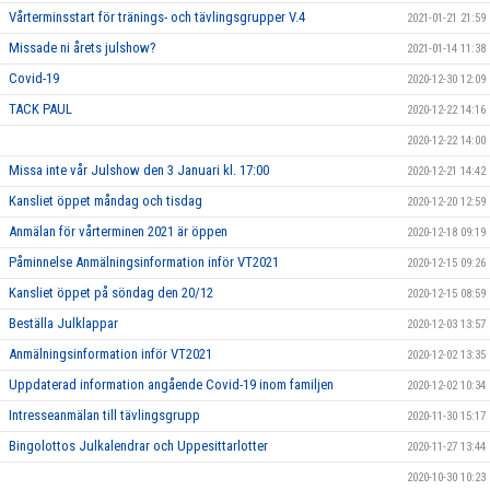
Vårterminsstart för tränings- och tävlingsgrupper V.4
2021-01-21 21:59
Missade ni årets julshow?
2021-01-14 11:38
Covid-19
2020-12-30 12:09
TACK PAUL
2020-12-22 14:16
2020-12-22 14:00
Missa inte vår Julshow den 3 Januari kl. 17:00
2020-12-21 14:42
Kansliet öppet måndag och tisdag
2020-12-20 12:59
Anmälan för vårterminen 2021 är öppen
2020-12-18 09:19
Påminnelse Anmälningsinformation inför VT2021
2020-12-15 09:26
Kansliet öppet på söndag den 20/12
2020-12-15 08:59
Beställa Julklappar
2020-12-03 13:57
Anmälningsinformation inför VT2021
2020-12-02 13:35
Uppdaterad information angående Covid-19 inom familjen
2020-12-02 10:34
Intresseanmälan till tävlingsgrupp
2020-11-30 15:17
Bingolottos Julkalendrar och Uppesittarlotter
2020-11-27 13:44
2020-10-30 10:23