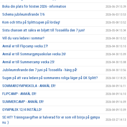
Boka din plats för hösten 2026 - information
2026-06-29 15:39
Schema jubileumsfirande 7/6
2026-06-03 13:53
Kom och titta på Splittcupen på lördag!
2026-05-08 13:52
Sista chansen att säkra en biljett till Tosselilla den 7 juni!
2026-05-04 15:34
Vill du vara ledare i sommar?
2026-04-30 15:52
Anmäl er till Flipcamp vecka 27!
2026-04-30 15:10
Anmäl er till Sommargympaskolan vecka 26!
2026-04-30 15:09
Anmäl er till Summercamp vecka 25!
2026-04-30 15:08
Jubileumsfirande den 7 juni på Tosselilla - häng på!
2026-04-30 13:56
Sugen på att vara ledare på sommarens roliga läger på GK Splitt?
2026-04-13 18:25
SOMMARGYMPASKOLA - ANMÄL ER!
2026-04-09 16:11
FLIPCAMP - ANMÄL ER!
2026-04-09 16:10
SUMMERCAMP - ANMÄL ER!
2026-04-09 16:09
GYMPALEK 12/4 INSTÄLLD!
2026-04-09 15:09
SE HIT! Träningsavgiften är halverad för er som vill börja på gympa
2026-03-27 14:13
nu :)