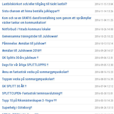
Lastbilskörkort och/eller tillgång till täckt lastbil?
2016-11-15 13:04
Sista chansen att hinna beställa julklappar!!!
2016-11-14 13:26
Kom och se en GRATIS dansföreställning som genom ett språkmyller
2016-11-04 11:25
väcker tankar om kommunikation!
Nötförbud i Ystads kommuns lokaler
2016-10-26 14:00
Gemensamma träningstider till Julshowen!
2016-10-25 10:22
Påminnelse: Anmälan till julshow!!
2016-10-13 15:14
Anmälan till Julshowen 2016!!!
2016-09-28 14:57
GK Splitts 30-års jubileum !!
2016-09-06 12:31
Dags för vår årliga SPLITTLOPPIS !!
2016-09-05 12:30
Ännu en fantastisk vecka på sommargympaskolan!!
2016-08-16 15:23
Toppen vecka på sommargympaskolan!!
2016-08-03 16:39
GK SPLITT 30 ÅR !!
2016-07-04 12:12
SPLITTCUPEN- Fantastisk terminsavslutning!!!
2016-05-30 15:01
Topp 10 på Riksmästerskapen 3 -Yngre !!!!
2016-05-10 14:20
Superhelg i Göteborg!!
2016-04-26 13:13