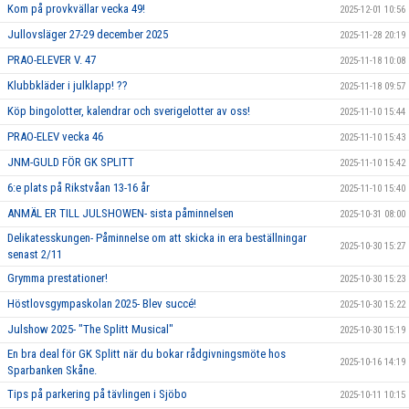
Kom på provkvällar vecka 49!
2025-12-01 10:56
Jullovsläger 27-29 december 2025
2025-11-28 20:19
PRAO-ELEVER V. 47
2025-11-18 10:08
Klubbkläder i julklapp! ??
2025-11-18 09:57
Köp bingolotter, kalendrar och sverigelotter av oss!
2025-11-10 15:44
PRAO-ELEV vecka 46
2025-11-10 15:43
JNM-GULD FÖR GK SPLITT
2025-11-10 15:42
6:e plats på Rikstvåan 13-16 år
2025-11-10 15:40
ANMÄL ER TILL JULSHOWEN- sista påminnelsen
2025-10-31 08:00
Delikatesskungen- Påminnelse om att skicka in era beställningar
2025-10-30 15:27
senast 2/11
Grymma prestationer!
2025-10-30 15:23
Höstlovsgympaskolan 2025- Blev succé!
2025-10-30 15:22
Julshow 2025- "The Splitt Musical"
2025-10-30 15:19
En bra deal för GK Splitt när du bokar rådgivningsmöte hos
2025-10-16 14:19
Sparbanken Skåne.
Tips på parkering på tävlingen i Sjöbo
2025-10-11 10:15