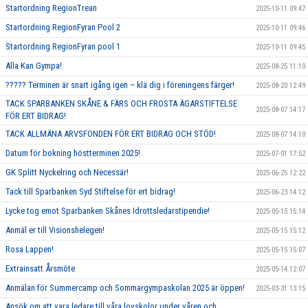
Startordning RegionTrean
2025-10-11 09:47
Startordning RegionFyran Pool 2
2025-10-11 09:46
Startordning RegionFyran pool 1
2025-10-11 09:45
Alla Kan Gympa!
2025-08-25 11:10
????? Terminen är snart igång igen – klä dig i föreningens färger!
2025-08-20 12:49
TACK SPARBANKEN SKÅNE & FÄRS OCH FROSTA ÄGARSTIFTELSE
2025-08-07 14:17
FÖR ERT BIDRAG!
TACK ALLMÄNA ARVSFONDEN FÖR ERT BIDRAG OCH STÖD!
2025-08-07 14:10
Datum för bokning höstterminen 2025!
2025-07-01 17:52
GK Splitt Nyckelring och Necessär!
2025-06-25 12:22
Tack till Sparbanken Syd Stiftelse för ert bidrag!
2025-06-23 14:12
Lycke tog emot Sparbanken Skånes Idrottsledarstipendie!
2025-05-15 15:14
Anmäl er till Visionshelegen!
2025-05-15 15:12
Rosa Lappen!
2025-05-15 15:07
Extrainsatt Årsmöte
2025-05-14 12:07
Anmälan för Summercamp och Sommargympaskolan 2025 är öppen!
2025-03-31 13:15
Ansök om att vara ledare till våra lovskolor under våren och