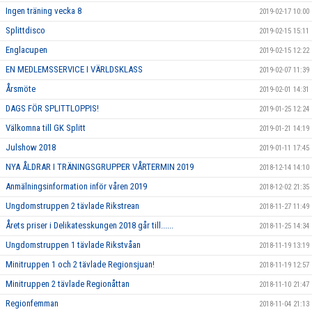
Ingen träning vecka 8
2019-02-17 10:00
Splittdisco
2019-02-15 15:11
Englacupen
2019-02-15 12:22
EN MEDLEMSSERVICE I VÄRLDSKLASS
2019-02-07 11:39
Årsmöte
2019-02-01 14:31
DAGS FÖR SPLITTLOPPIS!
2019-01-25 12:24
Välkomna till GK Splitt
2019-01-21 14:19
Julshow 2018
2019-01-11 17:45
NYA ÅLDRAR I TRÄNINGSGRUPPER VÅRTERMIN 2019
2018-12-14 14:10
Anmälningsinformation inför våren 2019
2018-12-02 21:35
Ungdomstruppen 2 tävlade Rikstrean
2018-11-27 11:49
Årets priser i Delikatesskungen 2018 går till......
2018-11-25 14:34
Ungdomstruppen 1 tävlade Rikstvåan
2018-11-19 13:19
Minitruppen 1 och 2 tävlade Regionsjuan!
2018-11-19 12:57
Minitruppen 2 tävlade Regionåttan
2018-11-10 21:47
Regionfemman
2018-11-04 21:13