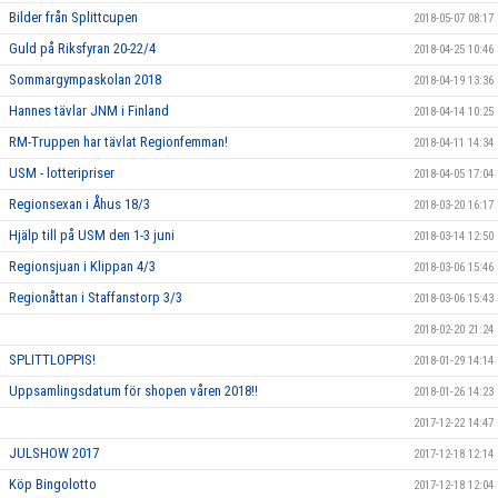
Bilder från Splittcupen
2018-05-07 08:17
Guld på Riksfyran 20-22/4
2018-04-25 10:46
Sommargympaskolan 2018
2018-04-19 13:36
Hannes tävlar JNM i Finland
2018-04-14 10:25
RM-Truppen har tävlat Regionfemman!
2018-04-11 14:34
USM - lotteripriser
2018-04-05 17:04
Regionsexan i Åhus 18/3
2018-03-20 16:17
Hjälp till på USM den 1-3 juni
2018-03-14 12:50
Regionsjuan i Klippan 4/3
2018-03-06 15:46
Regionåttan i Staffanstorp 3/3
2018-03-06 15:43
2018-02-20 21:24
SPLITTLOPPIS!
2018-01-29 14:14
Uppsamlingsdatum för shopen våren 2018!!
2018-01-26 14:23
2017-12-22 14:47
JULSHOW 2017
2017-12-18 12:14
Köp Bingolotto
2017-12-18 12:04