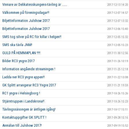
Vinnare av Delikatesskungens-tävling är ......
2017-12-13 14:20
Välkommen på föreningsdagar!!
2017-12-07 14:57
Biljettinformation Julshow 2017
2017-12-07 13:32
Biljettinformation Julshow 2017
2017-12-06 15:40
SMS tog silver på RC för killar i helgen!!
2017-12-05 15:32
SMS ska tävla JNM!
2017-12-05 15:23
GULD PÅ HEMMAPLAN !!!!
2017-11-30 12:56
Bilder RC3 yngre 2017
2017-11-26 10:19
Information angående streamingen !
2017-11-25 12:18
Ladda ner RC3 yngre appen!!
2017-11-22 13:08
GK Splitt arrangerar RC3 Yngre 2017
2017-11-21 19:59
RC1 yngre i Helsingborg !
2017-10-26 15:26
Stjärntruppen i Landskrona!!
2017-10-26 15:23
Tävlingssäsongen är äntligen igång!
2017-10-17 15:11
Kontaktuppgifter GK SPLITT !
2017-09-28 15:16
Anmälan till Julshow 2017!
2017-09-19 15:52