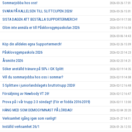
Sommarjobba hos oss!
2026-03-26 17:01
SVARA PÅ KALLELSEN TILL SLITTCUPEN 2026!
2026-03-26 15:01
SISTA DAGEN ATT BESTÄLLA SUPPORTERMERCH!
2026-03-19 17:00
Glöm inte anmäla er till Påsklovsgympaskolan 2026
2026-03-19 16:58
2026-03-06 14:43
Köp din alldeles egna Supportermerch!
2026-02-26 15:09
Påsklovsgympaskola 2026
2026-02-23 14:23
Årsmöte 2026
2026-02-23 14:21
Söker anställd tränare på 50% i GK Splitt
2026-02-19 14:35
Vill du sommarjobba hos oss i sommar?
2026-02-19 14:08
5 Splittare i juniorlandslagets bruttotrupp 2026!
2026-02-12 16:48
Försäljning av Newbody VT 26!
2026-02-12 16:47
Prova på i vår trupp 2-3 söndag!! (För er födda 2016-2019)
2026-02-11 13:00
HÄNG MED SOM DEMOGYMNAST PÅ LÖRDAG!
2026-02-04 20:20
Verksamhet igång igen som vanligt!
2026-01-27 14:11
Inställd verksamhet 26/1
2026-01-26 12:55