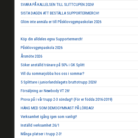
SVARA PÅ KALLELSEN TILL SLITTCUPEN 2026!
SISTA DAGEN ATT BESTÄLLA SUPPORTERMERCH!
Glöm inte anmäla er till Påsklovsgympaskolan 2026
Köp din alldeles egna Supportermerch!
Påsklovsgympaskola 2026
Årsmöte 2026
Söker anställd tränare på 50% i GK Splitt
Vill du sommarjobba hos oss i sommar?
5 Splittare i juniorlandslagets bruttotrupp 2026!
Försäljning av Newbody VT 26!
Prova på i vår trupp 2-3 söndag!! (För er födda 2016-2019)
HÄNG MED SOM DEMOGYMNAST PÅ LÖRDAG!
Verksamhet igång igen som vanligt!
Inställd verksamhet 26/1
Många platser i trupp 2-3!