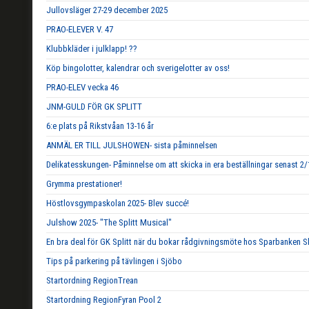
Jullovsläger 27-29 december 2025
PRAO-ELEVER V. 47
Klubbkläder i julklapp! ??
Köp bingolotter, kalendrar och sverigelotter av oss!
PRAO-ELEV vecka 46
JNM-GULD FÖR GK SPLITT
6:e plats på Rikstvåan 13-16 år
ANMÄL ER TILL JULSHOWEN- sista påminnelsen
Delikatesskungen- Påminnelse om att skicka in era beställningar senast 2/
Grymma prestationer!
Höstlovsgympaskolan 2025- Blev succé!
Julshow 2025- "The Splitt Musical"
En bra deal för GK Splitt när du bokar rådgivningsmöte hos Sparbanken S
Tips på parkering på tävlingen i Sjöbo
Startordning RegionTrean
Startordning RegionFyran Pool 2