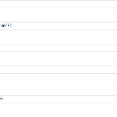
 BIDRAG!
25!