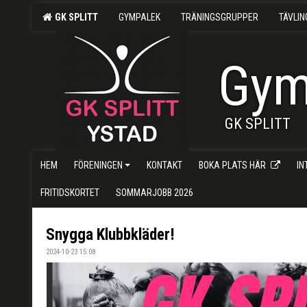
GK SPLITT
GYMPALEK
TRÄNINGSGRUPPER
TÄVLI
Gym
GK SPLITT
HEM
FÖRENINGEN
KONTAKT
BOKA PLATS HÄR
I
FRITIDSKORTET
SOMMARJOBB 2026
Snygga Klubbkläder!
2024-10-23 15:08