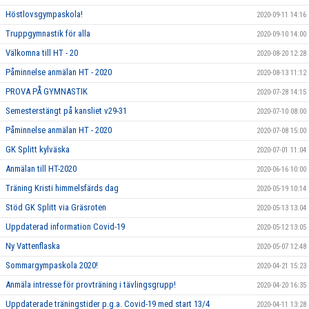
Höstlovsgympaskola!
2020-09-11 14:16
Truppgymnastik för alla
2020-09-10 14:00
Välkomna till HT - 20
2020-08-20 12:28
Påminnelse anmälan HT - 2020
2020-08-13 11:12
PROVA PÅ GYMNASTIK
2020-07-28 14:15
Semesterstängt på kansliet v29-31
2020-07-10 08:00
Påminnelse anmälan HT - 2020
2020-07-08 15:00
GK Splitt kylväska
2020-07-01 11:04
Anmälan till HT-2020
2020-06-16 10:00
Träning Kristi himmelsfärds dag
2020-05-19 10:14
Stöd GK Splitt via Gräsroten
2020-05-13 13:04
Uppdaterad information Covid-19
2020-05-12 13:05
Ny Vattenflaska
2020-05-07 12:48
Sommargympaskola 2020!
2020-04-21 15:23
Anmäla intresse för provträning i tävlingsgrupp!
2020-04-20 16:35
Uppdaterade träningstider p.g.a. Covid-19 med start 13/4
2020-04-11 13:28