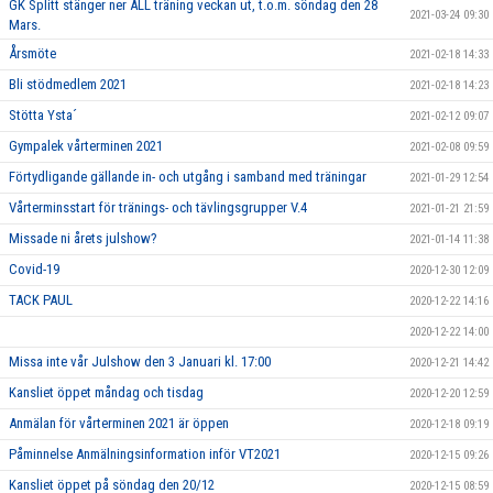
GK Splitt stänger ner ALL träning veckan ut, t.o.m. söndag den 28
2021-03-24 09:30
Mars.
Årsmöte
2021-02-18 14:33
Bli stödmedlem 2021
2021-02-18 14:23
Stötta Ysta´
2021-02-12 09:07
Gympalek vårterminen 2021
2021-02-08 09:59
Förtydligande gällande in- och utgång i samband med träningar
2021-01-29 12:54
Vårterminsstart för tränings- och tävlingsgrupper V.4
2021-01-21 21:59
Missade ni årets julshow?
2021-01-14 11:38
Covid-19
2020-12-30 12:09
TACK PAUL
2020-12-22 14:16
2020-12-22 14:00
Missa inte vår Julshow den 3 Januari kl. 17:00
2020-12-21 14:42
Kansliet öppet måndag och tisdag
2020-12-20 12:59
Anmälan för vårterminen 2021 är öppen
2020-12-18 09:19
Påminnelse Anmälningsinformation inför VT2021
2020-12-15 09:26
Kansliet öppet på söndag den 20/12
2020-12-15 08:59