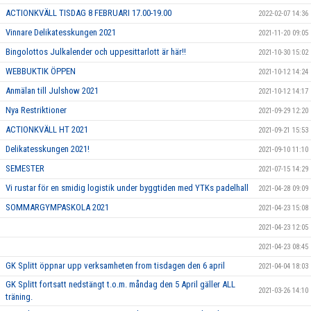
ACTIONKVÄLL TISDAG 8 FEBRUARI 17.00-19.00
2022-02-07 14:36
Vinnare Delikatesskungen 2021
2021-11-20 09:05
Bingolottos Julkalender och uppesittarlott är här!!
2021-10-30 15:02
WEBBUKTIK ÖPPEN
2021-10-12 14:24
Anmälan till Julshow 2021
2021-10-12 14:17
Nya Restriktioner
2021-09-29 12:20
ACTIONKVÄLL HT 2021
2021-09-21 15:53
Delikatesskungen 2021!
2021-09-10 11:10
SEMESTER
2021-07-15 14:29
Vi rustar för en smidig logistik under byggtiden med YTKs padelhall
2021-04-28 09:09
SOMMARGYMPASKOLA 2021
2021-04-23 15:08
2021-04-23 12:05
2021-04-23 08:45
GK Splitt öppnar upp verksamheten from tisdagen den 6 april
2021-04-04 18:03
GK Splitt fortsatt nedstängt t.o.m. måndag den 5 April gäller ALL
2021-03-26 14:10
träning.