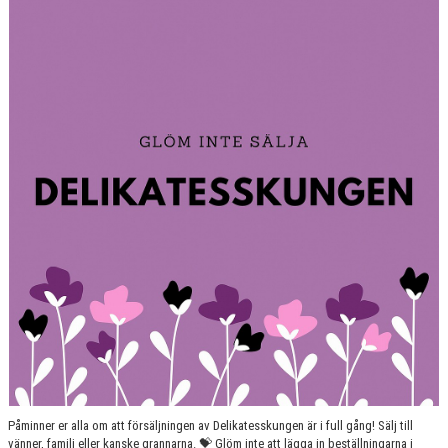
GRUPPER OCH TIDER
STÖDMEDLEM
SPONSRING
FRÅGOR & SVAR
FUNKTIONÄRER
FRITIDSKORTET
Påminner er alla om att försäljningen av Delikatesskungen är i full gång! Sälj till
vänner, familj eller kanske grannarna. 💝 Glöm inte att lägga in beställningarna i