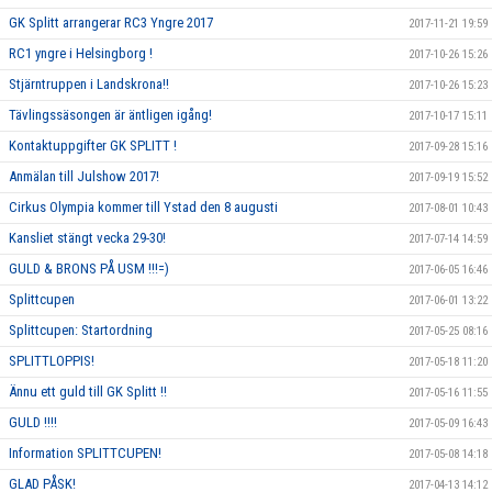
GK Splitt arrangerar RC3 Yngre 2017
2017-11-21 19:59
RC1 yngre i Helsingborg !
2017-10-26 15:26
Stjärntruppen i Landskrona!!
2017-10-26 15:23
Tävlingssäsongen är äntligen igång!
2017-10-17 15:11
Kontaktuppgifter GK SPLITT !
2017-09-28 15:16
Anmälan till Julshow 2017!
2017-09-19 15:52
Cirkus Olympia kommer till Ystad den 8 augusti
2017-08-01 10:43
Kansliet stängt vecka 29-30!
2017-07-14 14:59
GULD & BRONS PÅ USM !!!=)
2017-06-05 16:46
Splittcupen
2017-06-01 13:22
Splittcupen: Startordning
2017-05-25 08:16
SPLITTLOPPIS!
2017-05-18 11:20
Ännu ett guld till GK Splitt !!
2017-05-16 11:55
GULD !!!!
2017-05-09 16:43
Information SPLITTCUPEN!
2017-05-08 14:18
GLAD PÅSK!
2017-04-13 14:12