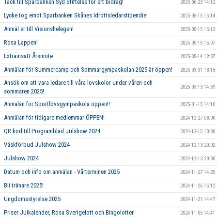
Tack till Sparbanken Syd Stiftelse för ert bidrag!
2025-06-23 14:12
Lycke tog emot Sparbanken Skånes Idrottsledarstipendie!
2025-05-15 15:14
Anmäl er till Visionshelegen!
2025-05-15 15:12
Rosa Lappen!
2025-05-15 15:07
Extrainsatt Årsmöte
2025-05-14 12:07
Anmälan för Summercamp och Sommargympaskolan 2025 är öppen!
2025-03-31 13:15
Ansök om att vara ledare till våra lovskolor under våren och
2025-03-13 14:39
sommaren 2025!
Anmälan för Sportlovsgympaskola öppen!!
2025-01-15 14:10
Anmälan för tidigare medlemmar ÖPPEN!
2024-12-27 08:00
QR kod till Programblad Julshow 2024
2024-12-15 10:00
Väskförbud Julshow 2024
2024-12-13 20:02
Julshow 2024
2024-12-13 20:00
Datum och info om anmälan - Vårterminen 2025
2024-11-27 14:25
Bli tränare 2025!
2024-11-26 15:12
Ungdomsstyrelse 2025
2024-11-21 14:47
Priser Julkalender, Rosa Sverigelott och Bingolotter
2024-11-05 14:41