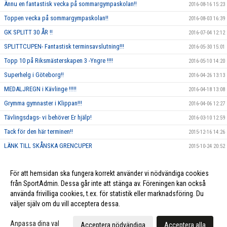
Ännu en fantastisk vecka på sommargympaskolan!!
2016-08-16 15:23
Toppen vecka på sommargympaskolan!!
2016-08-03 16:39
GK SPLITT 30 ÅR !!
2016-07-04 12:12
SPLITTCUPEN- Fantastisk terminsavslutning!!!
2016-05-30 15:01
Topp 10 på Riksmästerskapen 3 -Yngre !!!!
2016-05-10 14:20
Superhelg i Göteborg!!
2016-04-26 13:13
MEDALJREGN i Kävlinge !!!!!
2016-04-18 13:08
Grymma gymnaster i Klippan!!!
2016-04-06 12:27
Tävlingsdags- vi behöver Er hjälp!
2016-03-10 12:59
Tack för den här terminen!!
2015-12-16 14:26
LÄNK TILL SKÅNSKA GRENCUPER
2015-10-24 20:52
Rosa träning!
2015-10-01 23:17
För att hemsidan ska fungera korrekt använder vi nödvändiga cookies
Vi ska annordna en tävling, och behöver DIN hjälp!!
2015-09-10 13:26
från SportAdmin. Dessa går inte att stänga av. Föreningen kan också
använda frivilliga cookies, t.ex. för statistik eller marknadsföring. Du
väljer själv om du vill acceptera dessa.
Cookie-inställningar
Gå till Webbversion
Anpassa dina val
Acceptera nödvändiga
Acceptera alla