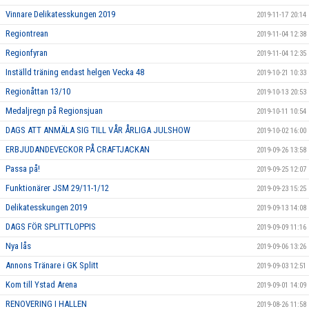
Vinnare Delikatesskungen 2019
2019-11-17 20:14
Regiontrean
2019-11-04 12:38
Regionfyran
2019-11-04 12:35
Inställd träning endast helgen Vecka 48
2019-10-21 10:33
Regionåttan 13/10
2019-10-13 20:53
Medaljregn på Regionsjuan
2019-10-11 10:54
DAGS ATT ANMÄLA SIG TILL VÅR ÅRLIGA JULSHOW
2019-10-02 16:00
ERBJUDANDEVECKOR PÅ CRAFTJACKAN
2019-09-26 13:58
Passa på!
2019-09-25 12:07
Funktionärer JSM 29/11-1/12
2019-09-23 15:25
Delikatesskungen 2019
2019-09-13 14:08
DAGS FÖR SPLITTLOPPIS
2019-09-09 11:16
Nya lås
2019-09-06 13:26
Annons Tränare i GK Splitt
2019-09-03 12:51
Kom till Ystad Arena
2019-09-01 14:09
RENOVERING I HALLEN
2019-08-26 11:58