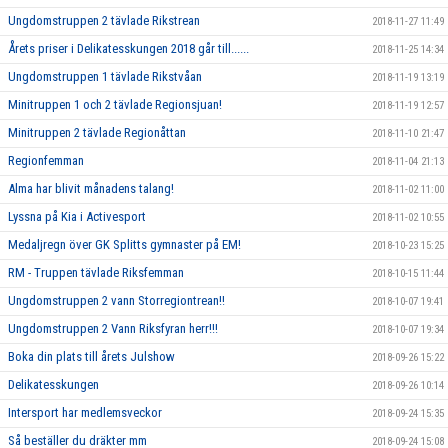
Ungdomstruppen 2 tävlade Rikstrean
2018-11-27 11:49
Årets priser i Delikatesskungen 2018 går till......
2018-11-25 14:34
Ungdomstruppen 1 tävlade Rikstvåan
2018-11-19 13:19
Minitruppen 1 och 2 tävlade Regionsjuan!
2018-11-19 12:57
Minitruppen 2 tävlade Regionåttan
2018-11-10 21:47
Regionfemman
2018-11-04 21:13
Alma har blivit månadens talang!
2018-11-02 11:00
Lyssna på Kia i Activesport
2018-11-02 10:55
Medaljregn över GK Splitts gymnaster på EM!
2018-10-23 15:25
RM - Truppen tävlade Riksfemman
2018-10-15 11:44
Ungdomstruppen 2 vann Storregiontrean!!
2018-10-07 19:41
Ungdomstruppen 2 Vann Riksfyran herr!!!
2018-10-07 19:34
Boka din plats till årets Julshow
2018-09-26 15:22
Delikatesskungen
2018-09-26 10:14
Intersport har medlemsveckor
2018-09-24 15:35
Så beställer du dräkter mm
2018-09-24 15:08