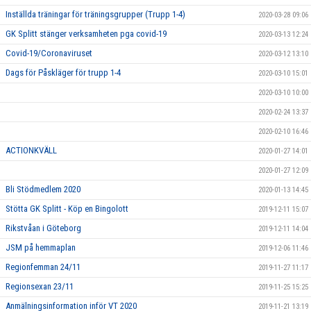
Inställda träningar för träningsgrupper (Trupp 1-4)
2020-03-28 09:06
GK Splitt stänger verksamheten pga covid-19
2020-03-13 12:24
Covid-19/Coronaviruset
2020-03-12 13:10
Dags för Påskläger för trupp 1-4
2020-03-10 15:01
2020-03-10 10:00
2020-02-24 13:37
2020-02-10 16:46
ACTIONKVÄLL
2020-01-27 14:01
2020-01-27 12:09
Bli Stödmedlem 2020
2020-01-13 14:45
Stötta GK Splitt - Köp en Bingolott
2019-12-11 15:07
Rikstvåan i Göteborg
2019-12-11 14:04
JSM på hemmaplan
2019-12-06 11:46
Regionfemman 24/11
2019-11-27 11:17
Regionsexan 23/11
2019-11-25 15:25
Anmälningsinformation inför VT 2020
2019-11-21 13:19