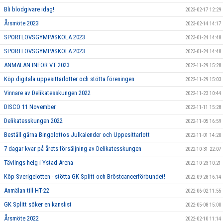
Bli blodgivare idag!
2023-02-17 12:29
Årsmöte 2023
2023-02-14 14:17
SPORTLOVSGYMPASKOLA 2023
2023-01-24 14:48
SPORTLOVSGYMPASKOLA 2023
2023-01-24 14:48
ANMÄLAN INFÖR VT 2023
2022-11-29 15:28
Köp digitala uppesittarlotter och stötta föreningen
2022-11-29 15:03
Vinnare av Delikatesskungen 2022
2022-11-23 10:44
DISCO 11 November
2022-11-11 15:28
Delikatesskungen 2022
2022-11-05 16:59
Beställ gärna Bingolottos Julkalender och Uppesittarlott
2022-11-01 14:20
7 dagar kvar på årets försäljning av Delikatesskungen
2022-10-31 22:07
Tävlings helg i Ystad Arena
2022-10-23 10:21
Köp Sverigelotten - stötta GK Splitt och Bröstcancerförbundet!
2022-09-28 16:14
Anmälan till HT-22
2022-06-02 11:55
GK Splitt söker en kanslist
2022-05-08 15:00
Årsmöte 2022
2022-02-10 11:14