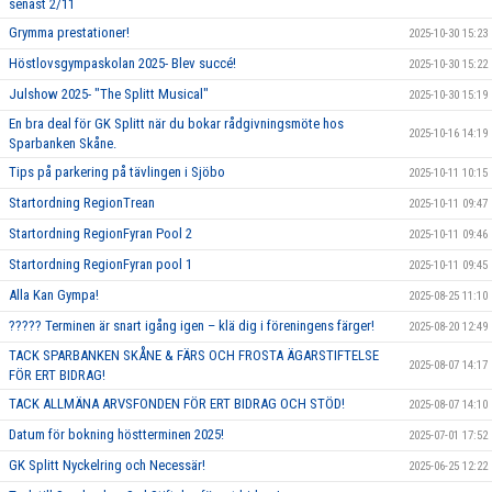
senast 2/11
Grymma prestationer!
2025-10-30 15:23
Höstlovsgympaskolan 2025- Blev succé!
2025-10-30 15:22
Julshow 2025- "The Splitt Musical"
2025-10-30 15:19
En bra deal för GK Splitt när du bokar rådgivningsmöte hos
2025-10-16 14:19
Sparbanken Skåne.
Tips på parkering på tävlingen i Sjöbo
2025-10-11 10:15
Startordning RegionTrean
2025-10-11 09:47
Startordning RegionFyran Pool 2
2025-10-11 09:46
Startordning RegionFyran pool 1
2025-10-11 09:45
Alla Kan Gympa!
2025-08-25 11:10
????? Terminen är snart igång igen – klä dig i föreningens färger!
2025-08-20 12:49
TACK SPARBANKEN SKÅNE & FÄRS OCH FROSTA ÄGARSTIFTELSE
2025-08-07 14:17
FÖR ERT BIDRAG!
TACK ALLMÄNA ARVSFONDEN FÖR ERT BIDRAG OCH STÖD!
2025-08-07 14:10
Datum för bokning höstterminen 2025!
2025-07-01 17:52
GK Splitt Nyckelring och Necessär!
2025-06-25 12:22