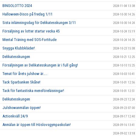
BINGOLOTTO 2024
2024-11-04 13:38
Halloween-Disco på fredag 1/11
2024-10-30 14:26
Sista inlämningsdag för Delikatesskungen 3/11
2024-10-30 14:24
Försäljning av lotter startar vecka 45
2024-10-24 15:19
Mental Träning med SOS-Fortitude
2024-10-24 14:25
Snygga Klubbkläder!
2024-10-23 15:08
Delikatesskungen
2024-10-21 12:25
Försäljningen av Delikatesskungen är i full gång!
2024-10-10 15:25
Temat för årets julshow är…..
2024-10-03 10:41
Tack Sparbanken Skåne!
2024-10-01 12:56
Tack för fantastiska mensföreläsningar!
2024-10-01 12:51
Delikatesskungen
2024-09-23 12:24
Julshowanmälan öppen!
2024-09-23 07:00
Actionkväll 24/9
2024-09-17 12:40
Anmälan är öppen till Höslovsgympaskolan!
2024-09-16 13:41
2024-09-02 13:18