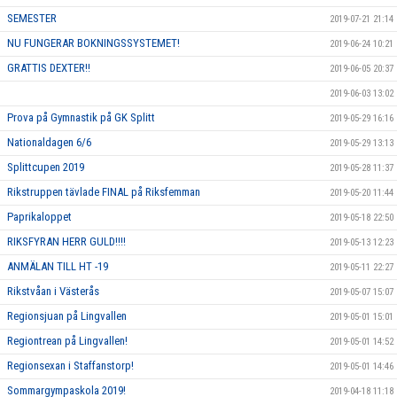
SEMESTER
2019-07-21 21:14
NU FUNGERAR BOKNINGSSYSTEMET!
2019-06-24 10:21
GRATTIS DEXTER!!
2019-06-05 20:37
2019-06-03 13:02
Prova på Gymnastik på GK Splitt
2019-05-29 16:16
Nationaldagen 6/6
2019-05-29 13:13
Splittcupen 2019
2019-05-28 11:37
Rikstruppen tävlade FINAL på Riksfemman
2019-05-20 11:44
Paprikaloppet
2019-05-18 22:50
RIKSFYRAN HERR GULD!!!!
2019-05-13 12:23
ANMÄLAN TILL HT -19
2019-05-11 22:27
Rikstvåan i Västerås
2019-05-07 15:07
Regionsjuan på Lingvallen
2019-05-01 15:01
Regiontrean på Lingvallen!
2019-05-01 14:52
Regionsexan i Staffanstorp!
2019-05-01 14:46
Sommargympaskola 2019!
2019-04-18 11:18