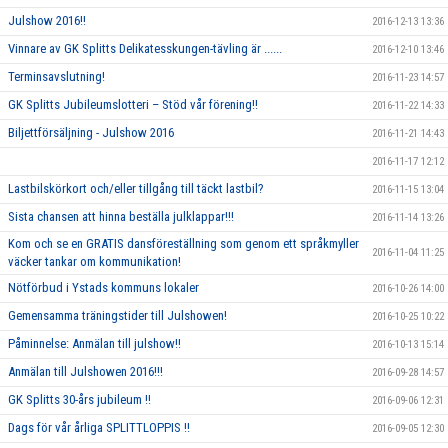
Julshow 2016!!
2016-12-13 13:36
Vinnare av GK Splitts Delikatesskungen-tävling är ......
2016-12-10 13:46
Terminsavslutning!
2016-11-23 14:57
GK Splitts Jubileumslotteri – Stöd vår förening!!
2016-11-22 14:33
Biljettförsäljning - Julshow 2016
2016-11-21 14:43
2016-11-17 12:12
Lastbilskörkort och/eller tillgång till täckt lastbil?
2016-11-15 13:04
Sista chansen att hinna beställa julklappar!!!
2016-11-14 13:26
Kom och se en GRATIS dansföreställning som genom ett språkmyller
2016-11-04 11:25
väcker tankar om kommunikation!
Nötförbud i Ystads kommuns lokaler
2016-10-26 14:00
Gemensamma träningstider till Julshowen!
2016-10-25 10:22
Påminnelse: Anmälan till julshow!!
2016-10-13 15:14
Anmälan till Julshowen 2016!!!
2016-09-28 14:57
GK Splitts 30-års jubileum !!
2016-09-06 12:31
Dags för vår årliga SPLITTLOPPIS !!
2016-09-05 12:30