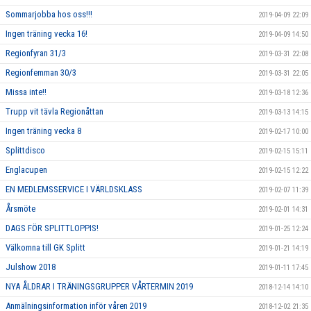
Sommarjobba hos oss!!!
2019-04-09 22:09
Ingen träning vecka 16!
2019-04-09 14:50
Regionfyran 31/3
2019-03-31 22:08
Regionfemman 30/3
2019-03-31 22:05
Missa inte!!
2019-03-18 12:36
Trupp vit tävla Regionåttan
2019-03-13 14:15
Ingen träning vecka 8
2019-02-17 10:00
Splittdisco
2019-02-15 15:11
Englacupen
2019-02-15 12:22
EN MEDLEMSSERVICE I VÄRLDSKLASS
2019-02-07 11:39
Årsmöte
2019-02-01 14:31
DAGS FÖR SPLITTLOPPIS!
2019-01-25 12:24
Välkomna till GK Splitt
2019-01-21 14:19
Julshow 2018
2019-01-11 17:45
NYA ÅLDRAR I TRÄNINGSGRUPPER VÅRTERMIN 2019
2018-12-14 14:10
Anmälningsinformation inför våren 2019
2018-12-02 21:35