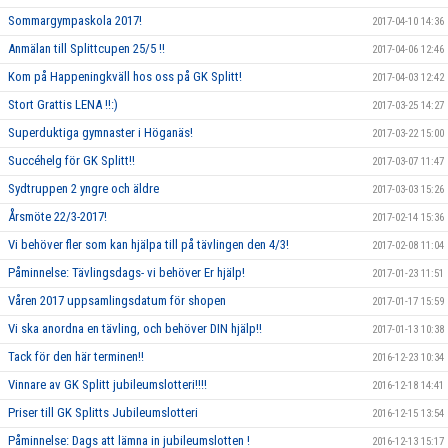
Sommargympaskola 2017!
2017-04-10 14:36
Anmälan till Splittcupen 25/5 !!
2017-04-06 12:46
Kom på Happeningkväll hos oss på GK Splitt!
2017-04-03 12:42
Stort Grattis LENA !!:)
2017-03-25 14:27
Superduktiga gymnaster i Höganäs!
2017-03-22 15:00
Succéhelg för GK Splitt!!
2017-03-07 11:47
Sydtruppen 2 yngre och äldre
2017-03-03 15:26
Årsmöte 22/3-2017!
2017-02-14 15:36
Vi behöver fler som kan hjälpa till på tävlingen den 4/3!
2017-02-08 11:04
Påminnelse: Tävlingsdags- vi behöver Er hjälp!
2017-01-23 11:51
Våren 2017 uppsamlingsdatum för shopen
2017-01-17 15:59
Vi ska anordna en tävling, och behöver DIN hjälp!!
2017-01-13 10:38
Tack för den här terminen!!
2016-12-23 10:34
Vinnare av GK Splitt jubileumslotteri!!!!
2016-12-18 14:41
Priser till GK Splitts Jubileumslotteri
2016-12-15 13:54
Påminnelse: Dags att lämna in jubileumslotten !
2016-12-13 15:17