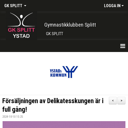
GK SPLITT
LOGGA IN
Gymnastikklubben Splitt
GK SPLITT
HEM
FÖRENINGEN
KONTAKT
BOKA PLATS HÄR
Försäljningen av Delikatesskungen är i
<
>
INTRESSEANMÄLAN
full gång!
2024-10-10 15:25
SHOP