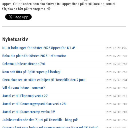
appen. Gruppkoden som ska skrivas in i appen finns på er säljkatalog som ni
får/ska ha fått på träningarna. 💜
Nyhetsarkiv
Nu är bokningen för hösten 2026 öppen för ALLA!
2026-07-09 14:35
Boka din plats för hösten 2026 - information
2026-06-29 15:39
Schema jubileumsfirande 7/6
2026-06-03 13:53
Kom och titta på Splittcupen på lördag!
2026-05-08 13:52
Sista chansen att säkra en biljett till Tosselilla den 7 juni!
2026-05-04 15:34
Vill du vara ledare i sommar?
2026-04-30 15:52
Anmäl er till Flipcamp vecka 27!
2026-04-30 15:10
Anmäl er till Sommargympaskolan vecka 26!
2026-04-30 15:09
Anmäl er till Summercamp vecka 25!
2026-04-30 15:08
Jubileumsfirande den 7 juni på Tosselilla - häng på!
2026-04-30 13:56
Sugen på att vara ledare på sommarens roliga läger på GK Splitt?