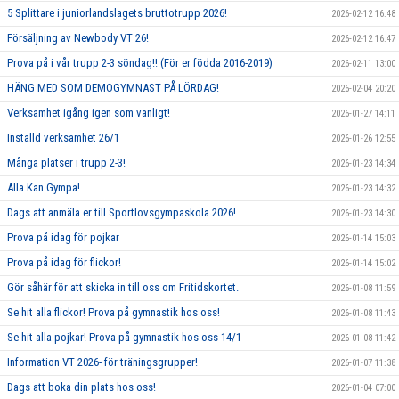
5 Splittare i juniorlandslagets bruttotrupp 2026!
2026-02-12 16:48
Försäljning av Newbody VT 26!
2026-02-12 16:47
Prova på i vår trupp 2-3 söndag!! (För er födda 2016-2019)
2026-02-11 13:00
HÄNG MED SOM DEMOGYMNAST PÅ LÖRDAG!
2026-02-04 20:20
Verksamhet igång igen som vanligt!
2026-01-27 14:11
Inställd verksamhet 26/1
2026-01-26 12:55
Många platser i trupp 2-3!
2026-01-23 14:34
Alla Kan Gympa!
2026-01-23 14:32
Dags att anmäla er till Sportlovsgympaskola 2026!
2026-01-23 14:30
Prova på idag för pojkar
2026-01-14 15:03
Prova på idag för flickor!
2026-01-14 15:02
Gör såhär för att skicka in till oss om Fritidskortet.
2026-01-08 11:59
Se hit alla flickor! Prova på gymnastik hos oss!
2026-01-08 11:43
Se hit alla pojkar! Prova på gymnastik hos oss 14/1
2026-01-08 11:42
Information VT 2026- för träningsgrupper!
2026-01-07 11:38
Dags att boka din plats hos oss!
2026-01-04 07:00