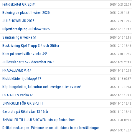
Fritidskortet GK Splitt
2025-12-27 23:39
Bokning av plats till våren 2026!
2025-12-26 11:51
JULSHOWBLAD 2025
2025-12-21 12:46
Biljettförsäljning Julshow 2025
2025-12-15 13:17
Samträningar vecka 51
2025-12-15 13:16
Beskrivning Kjol Trupp 3-4 och Glitter
2025-12-10 15:48
Kom på provkvällar vecka 49!
2025-12-01 10:56
Jullovsläger 27-29 december 2025
2025-11-28 20:19
PRAO-ELEVER V. 47
2025-11-18 10:08
Klubbkläder i julklapp! ??
2025-11-18 09:57
Köp bingolotter, kalendrar och sverigelotter av oss!
2025-11-10 15:44
PRAO-ELEV vecka 46
2025-11-10 15:43
JNM-GULD FÖR GK SPLITT
2025-11-10 15:42
6:e plats på Rikstvåan 13-16 år
2025-11-10 15:40
ANMÄL ER TILL JULSHOWEN- sista påminnelsen
2025-10-31 08:00
Delikatesskungen- Påminnelse om att skicka in era beställningar
2025-10-30 15:27