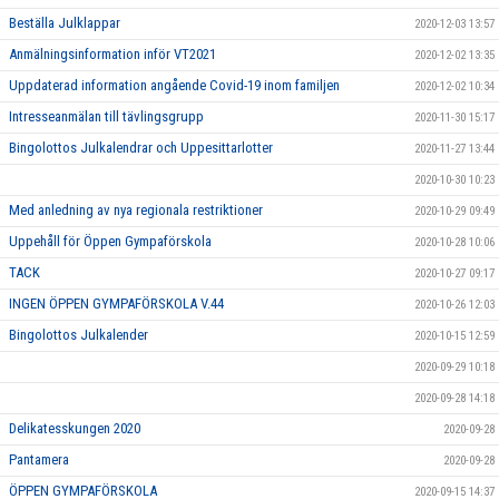
Beställa Julklappar
2020-12-03 13:57
Anmälningsinformation inför VT2021
2020-12-02 13:35
Uppdaterad information angående Covid-19 inom familjen
2020-12-02 10:34
Intresseanmälan till tävlingsgrupp
2020-11-30 15:17
Bingolottos Julkalendrar och Uppesittarlotter
2020-11-27 13:44
2020-10-30 10:23
Med anledning av nya regionala restriktioner
2020-10-29 09:49
Uppehåll för Öppen Gympaförskola
2020-10-28 10:06
TACK
2020-10-27 09:17
INGEN ÖPPEN GYMPAFÖRSKOLA V.44
2020-10-26 12:03
Bingolottos Julkalender
2020-10-15 12:59
2020-09-29 10:18
2020-09-28 14:18
Delikatesskungen 2020
2020-09-28
Pantamera
2020-09-28
ÖPPEN GYMPAFÖRSKOLA
2020-09-15 14:37