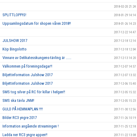
2018-02-20 21:24
SPLITTLOPPIS!
2018-01-29 14:14
Uppsamlingsdatum för shopen våren 2018!!
2018-01-26 14:23
2017-12-22 14:47
JULSHOW 2017
2017-12-18 12:14
Köp Bingolotto
2017-12-18 12:04
Vinnare av Delikatesskungens-tävling är ......
2017-12-13 14:20
Välkommen på föreningsdagar!!
2017-12-07 14:57
Biljettinformation Julshow 2017
2017-12-07 13:32
Biljettinformation Julshow 2017
2017-12-06 15:40
SMS tog silver på RC för killar i helgen!!
2017-12-05 15:32
SMS ska tävla JNM!
2017-12-05 15:23
GULD PÅ HEMMAPLAN !!!!
2017-11-30 12:56
Bilder RC3 yngre 2017
2017-11-26 10:19
Information angående streamingen !
2017-11-25 12:18
Ladda ner RC3 yngre appen!!
2017-11-22 13:08