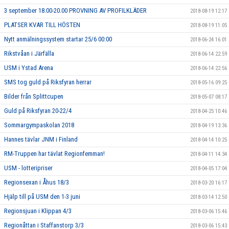
3 september 18.00-20.00 PROVNING AV PROFILKLÄDER
2018-08-19 12:17
PLATSER KVAR TILL HÖSTEN
2018-08-19 11:05
Nytt anmälningssystem startar 25/6 00:00
2018-06-24 16:01
Rikstvåan i Järfälla
2018-06-14 22:59
USM i Ystad Arena
2018-06-14 22:56
SMS tog guld på Riksfyran herrar
2018-05-16 09:25
Bilder från Splittcupen
2018-05-07 08:17
Guld på Riksfyran 20-22/4
2018-04-25 10:46
Sommargympaskolan 2018
2018-04-19 13:36
Hannes tävlar JNM i Finland
2018-04-14 10:25
RM-Truppen har tävlat Regionfemman!
2018-04-11 14:34
USM - lotteripriser
2018-04-05 17:04
Regionsexan i Åhus 18/3
2018-03-20 16:17
Hjälp till på USM den 1-3 juni
2018-03-14 12:50
Regionsjuan i Klippan 4/3
2018-03-06 15:46
Regionåttan i Staffanstorp 3/3
2018-03-06 15:43