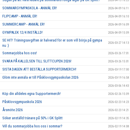
2026-04-13 18:25
SOMMARGYMPASKOLA - ANMÄL ER!
2026-04-09 16:11
FLIPCAMP - ANMÄL ER!
2026-04-09 16:10
SUMMERCAMP - ANMÄL ER!
2026-04-09 16:09
GYMPALEK 12/4 INSTÄLLD!
2026-04-09 15:09
SE HIT! Träningsavgiften är halverad för er som vill börja på gympa
2026-03-27 14:13
nu :)
Sommarjobba hos oss!
2026-03-26 17:01
SVARA PÅ KALLELSEN TILL SLITTCUPEN 2026!
2026-03-26 15:01
SISTA DAGEN ATT BESTÄLLA SUPPORTERMERCH!
2026-03-19 17:00
Glöm inte anmäla er till Påsklovsgympaskolan 2026
2026-03-19 16:58
2026-03-06 14:43
Köp din alldeles egna Supportermerch!
2026-02-26 15:09
Påsklovsgympaskola 2026
2026-02-23 14:23
Årsmöte 2026
2026-02-23 14:21
Söker anställd tränare på 50% i GK Splitt
2026-02-19 14:35
Vill du sommarjobba hos oss i sommar?
2026-02-19 14:08