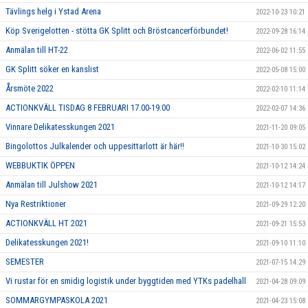
Tävlings helg i Ystad Arena
2022-10-23 10:21
Köp Sverigelotten - stötta GK Splitt och Bröstcancerförbundet!
2022-09-28 16:14
Anmälan till HT-22
2022-06-02 11:55
GK Splitt söker en kanslist
2022-05-08 15:00
Årsmöte 2022
2022-02-10 11:14
ACTIONKVÄLL TISDAG 8 FEBRUARI 17.00-19.00
2022-02-07 14:36
Vinnare Delikatesskungen 2021
2021-11-20 09:05
Bingolottos Julkalender och uppesittarlott är här!!
2021-10-30 15:02
WEBBUKTIK ÖPPEN
2021-10-12 14:24
Anmälan till Julshow 2021
2021-10-12 14:17
Nya Restriktioner
2021-09-29 12:20
ACTIONKVÄLL HT 2021
2021-09-21 15:53
Delikatesskungen 2021!
2021-09-10 11:10
SEMESTER
2021-07-15 14:29
Vi rustar för en smidig logistik under byggtiden med YTKs padelhall
2021-04-28 09:09
SOMMARGYMPASKOLA 2021
2021-04-23 15:08