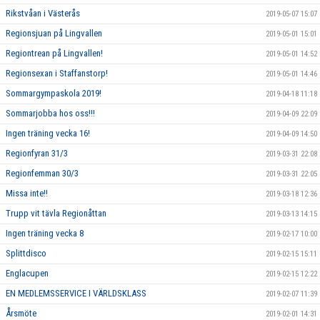
Rikstvåan i Västerås
2019-05-07 15:07
Regionsjuan på Lingvallen
2019-05-01 15:01
Regiontrean på Lingvallen!
2019-05-01 14:52
Regionsexan i Staffanstorp!
2019-05-01 14:46
Sommargympaskola 2019!
2019-04-18 11:18
Sommarjobba hos oss!!!
2019-04-09 22:09
Ingen träning vecka 16!
2019-04-09 14:50
Regionfyran 31/3
2019-03-31 22:08
Regionfemman 30/3
2019-03-31 22:05
Missa inte!!
2019-03-18 12:36
Trupp vit tävla Regionåttan
2019-03-13 14:15
Ingen träning vecka 8
2019-02-17 10:00
Splittdisco
2019-02-15 15:11
Englacupen
2019-02-15 12:22
EN MEDLEMSSERVICE I VÄRLDSKLASS
2019-02-07 11:39
Årsmöte
2019-02-01 14:31