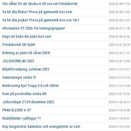
Gör såhär för att skicka in till oss om Fritidskortet.
2026-01-08 11:59
Se hit alla flickor! Prova på gymnastik hos oss!
2026-01-08 11:43
Se hit alla pojkar! Prova på gymnastik hos oss 14/1
2026-01-08 11:42
Information VT 2026- för träningsgrupper!
2026-01-07 11:38
Dags att boka din plats hos oss!
2026-01-04 07:00
Fritidskortet GK Splitt
2025-12-27 23:39
Bokning av plats till våren 2026!
2025-12-26 11:51
JULSHOWBLAD 2025
2025-12-21 12:46
Biljettförsäljning Julshow 2025
2025-12-15 13:17
Samträningar vecka 51
2025-12-15 13:16
Beskrivning Kjol Trupp 3-4 och Glitter
2025-12-10 15:48
Kom på provkvällar vecka 49!
2025-12-01 10:56
Jullovsläger 27-29 december 2025
2025-11-28 20:19
PRAO-ELEVER V. 47
2025-11-18 10:08
Klubbkläder i julklapp! ??
2025-11-18 09:57
Köp bingolotter, kalendrar och sverigelotter av oss!
2025-11-10 15:44