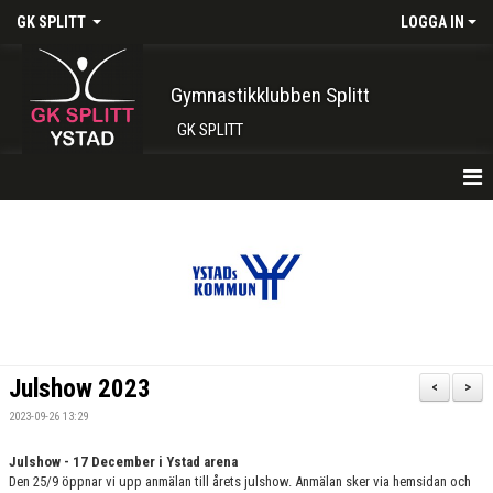
GK SPLITT
LOGGA IN
Gymnastikklubben Splitt
GK SPLITT
HEM
FÖRENINGEN
KONTAKT
BOKA PLATS HÄR
Julshow 2023
<
>
INTRESSEANMÄLAN
2023-09-26 13:29
SHOP
Julshow - 17 December i Ystad arena
Den 25/9 öppnar vi upp anmälan till årets julshow.
Anmälan sker via hemsidan och