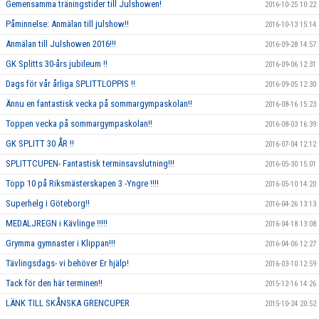
Gemensamma träningstider till Julshowen!
2016-10-25 10:22
Påminnelse: Anmälan till julshow!!
2016-10-13 15:14
Anmälan till Julshowen 2016!!!
2016-09-28 14:57
GK Splitts 30-års jubileum !!
2016-09-06 12:31
Dags för vår årliga SPLITTLOPPIS !!
2016-09-05 12:30
Ännu en fantastisk vecka på sommargympaskolan!!
2016-08-16 15:23
Toppen vecka på sommargympaskolan!!
2016-08-03 16:39
GK SPLITT 30 ÅR !!
2016-07-04 12:12
SPLITTCUPEN- Fantastisk terminsavslutning!!!
2016-05-30 15:01
Topp 10 på Riksmästerskapen 3 -Yngre !!!!
2016-05-10 14:20
Superhelg i Göteborg!!
2016-04-26 13:13
MEDALJREGN i Kävlinge !!!!!
2016-04-18 13:08
Grymma gymnaster i Klippan!!!
2016-04-06 12:27
Tävlingsdags- vi behöver Er hjälp!
2016-03-10 12:59
Tack för den här terminen!!
2015-12-16 14:26
LÄNK TILL SKÅNSKA GRENCUPER
2015-10-24 20:52