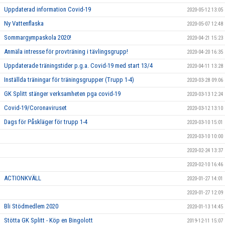
Uppdaterad information Covid-19
2020-05-12 13:05
Ny Vattenflaska
2020-05-07 12:48
Sommargympaskola 2020!
2020-04-21 15:23
Anmäla intresse för provträning i tävlingsgrupp!
2020-04-20 16:35
Uppdaterade träningstider p.g.a. Covid-19 med start 13/4
2020-04-11 13:28
Inställda träningar för träningsgrupper (Trupp 1-4)
2020-03-28 09:06
GK Splitt stänger verksamheten pga covid-19
2020-03-13 12:24
Covid-19/Coronaviruset
2020-03-12 13:10
Dags för Påskläger för trupp 1-4
2020-03-10 15:01
2020-03-10 10:00
2020-02-24 13:37
2020-02-10 16:46
ACTIONKVÄLL
2020-01-27 14:01
2020-01-27 12:09
Bli Stödmedlem 2020
2020-01-13 14:45
Stötta GK Splitt - Köp en Bingolott
2019-12-11 15:07