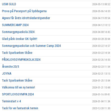
USM GULD
2024-05-13 08:52
Prova på Parasport på Syddagarna
2024-05-06 14:03
Agnes får årets idrottsledarstipendier
2024-04-19 09:54
SUMMERCAMP 2024
2024-04-12 10:12
Sommargympaskola 2024
2024-04-08 14:45
Glad påsk önskar GK Splitt!
2024-03-28 20:04
Sommargympaskolan och Summer Camp 2024
2024-03-22 14:57
Tack Sparbanken Skåne
2024-03-22 14:54
PÅSKLOVSGYMPASKOLA 2024
2024-02-26 14:05
Årsmöte 20/3
2024-02-23 11:54
JOYNA
2024-02-21 13:15
Tack Sparbanken Skåne
2024-01-25 13:04
Välkomna till en ny termin!
2024-01-21 10:48
SPORTLOVSGYMPA 2024
2024-01-16 09:41
Terminstart v 4
2024-01-04 11:34
Tack för en fantastisk termin
2023-12-20 11:30