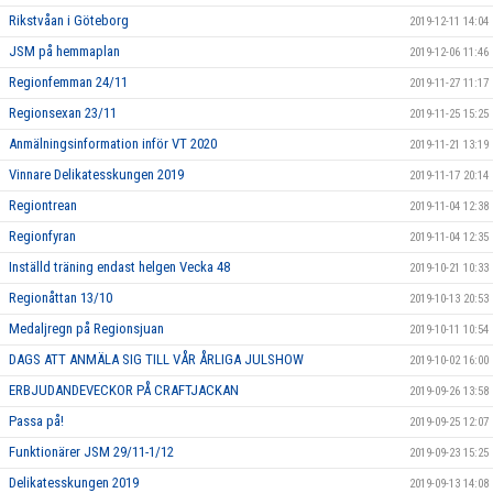
Rikstvåan i Göteborg
2019-12-11 14:04
JSM på hemmaplan
2019-12-06 11:46
Regionfemman 24/11
2019-11-27 11:17
Regionsexan 23/11
2019-11-25 15:25
Anmälningsinformation inför VT 2020
2019-11-21 13:19
Vinnare Delikatesskungen 2019
2019-11-17 20:14
Regiontrean
2019-11-04 12:38
Regionfyran
2019-11-04 12:35
Inställd träning endast helgen Vecka 48
2019-10-21 10:33
Regionåttan 13/10
2019-10-13 20:53
Medaljregn på Regionsjuan
2019-10-11 10:54
DAGS ATT ANMÄLA SIG TILL VÅR ÅRLIGA JULSHOW
2019-10-02 16:00
ERBJUDANDEVECKOR PÅ CRAFTJACKAN
2019-09-26 13:58
Passa på!
2019-09-25 12:07
Funktionärer JSM 29/11-1/12
2019-09-23 15:25
Delikatesskungen 2019
2019-09-13 14:08