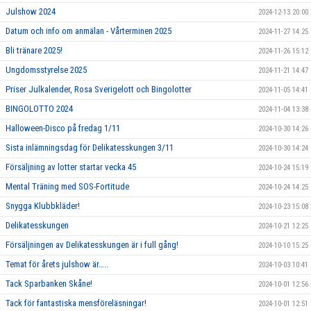
Julshow 2024
2024-12-13 20:00
Datum och info om anmälan - Vårterminen 2025
2024-11-27 14:25
Bli tränare 2025!
2024-11-26 15:12
Ungdomsstyrelse 2025
2024-11-21 14:47
Priser Julkalender, Rosa Sverigelott och Bingolotter
2024-11-05 14:41
BINGOLOTTO 2024
2024-11-04 13:38
Halloween-Disco på fredag 1/11
2024-10-30 14:26
Sista inlämningsdag för Delikatesskungen 3/11
2024-10-30 14:24
Försäljning av lotter startar vecka 45
2024-10-24 15:19
Mental Träning med SOS-Fortitude
2024-10-24 14:25
Snygga Klubbkläder!
2024-10-23 15:08
Delikatesskungen
2024-10-21 12:25
Försäljningen av Delikatesskungen är i full gång!
2024-10-10 15:25
Temat för årets julshow är…..
2024-10-03 10:41
Tack Sparbanken Skåne!
2024-10-01 12:56
Tack för fantastiska mensföreläsningar!
2024-10-01 12:51