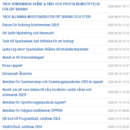
TACK SPARBANKEN SKÅNE & FÄRS OCH FROSTA ÄGARSTIFTELSE
2025-08-07 14:17
FÖR ERT BIDRAG!
TACK ALLMÄNA ARVSFONDEN FÖR ERT BIDRAG OCH STÖD!
2025-08-07 14:10
Datum för bokning höstterminen 2025!
2025-07-01 17:52
GK Splitt Nyckelring och Necessär!
2025-06-25 12:22
Tack till Sparbanken Syd Stiftelse för ert bidrag!
2025-06-23 14:12
Lycke tog emot Sparbanken Skånes Idrottsledarstipendie!
2025-05-15 15:14
Anmäl er till Visionshelegen!
2025-05-15 15:12
Rosa Lappen!
2025-05-15 15:07
Extrainsatt Årsmöte
2025-05-14 12:07
Anmälan för Summercamp och Sommargympaskolan 2025 är öppen!
2025-03-31 13:15
Ansök om att vara ledare till våra lovskolor under våren och
2025-03-13 14:39
sommaren 2025!
Anmälan för Sportlovsgympaskola öppen!!
2025-01-15 14:10
Anmälan för tidigare medlemmar ÖPPEN!
2024-12-27 08:00
QR kod till Programblad Julshow 2024
2024-12-15 10:00
Väskförbud Julshow 2024
2024-12-13 20:02