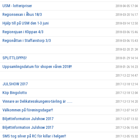
USM - lotteripriser
2018-04-05 17:04
Regionsexan i Åhus 18/3
2018-03-20 16:17
Hjälp till på USM den 1-3 juni
2018-03-14 12:50
Regionsjuan i Klippan 4/3
2018-03-06 15:46
Regionåttan i Staffanstorp 3/3
2018-03-06 15:43
2018-02-20 21:24
SPLITTLOPPIS!
2018-01-29 14:14
Uppsamlingsdatum för shopen våren 2018!!
2018-01-26 14:23
2017-12-22 14:47
JULSHOW 2017
2017-12-18 12:14
Köp Bingolotto
2017-12-18 12:04
Vinnare av Delikatesskungens-tävling är ......
2017-12-13 14:20
Välkommen på föreningsdagar!!
2017-12-07 14:57
Biljettinformation Julshow 2017
2017-12-07 13:32
Biljettinformation Julshow 2017
2017-12-06 15:40
SMS tog silver på RC för killar i helgen!!
2017-12-05 15:32