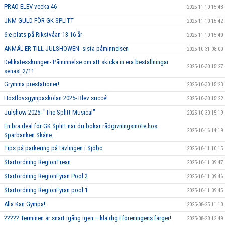
PRAO-ELEV vecka 46
2025-11-10 15:43
JNM-GULD FÖR GK SPLITT
2025-11-10 15:42
6:e plats på Rikstvåan 13-16 år
2025-11-10 15:40
ANMÄL ER TILL JULSHOWEN- sista påminnelsen
2025-10-31 08:00
Delikatesskungen- Påminnelse om att skicka in era beställningar
2025-10-30 15:27
senast 2/11
Grymma prestationer!
2025-10-30 15:23
Höstlovsgympaskolan 2025- Blev succé!
2025-10-30 15:22
Julshow 2025- "The Splitt Musical"
2025-10-30 15:19
En bra deal för GK Splitt när du bokar rådgivningsmöte hos
2025-10-16 14:19
Sparbanken Skåne.
Tips på parkering på tävlingen i Sjöbo
2025-10-11 10:15
Startordning RegionTrean
2025-10-11 09:47
Startordning RegionFyran Pool 2
2025-10-11 09:46
Startordning RegionFyran pool 1
2025-10-11 09:45
Alla Kan Gympa!
2025-08-25 11:10
????? Terminen är snart igång igen – klä dig i föreningens färger!
2025-08-20 12:49