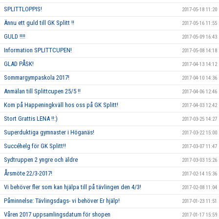
SPLITTLOPPIS!
2017-05-18 11:20
Ännu ett guld till GK Splitt !!
2017-05-16 11:55
GULD !!!!
2017-05-09 16:43
Information SPLITTCUPEN!
2017-05-08 14:18
GLAD PÅSK!
2017-04-13 14:12
Sommargympaskola 2017!
2017-04-10 14:36
Anmälan till Splittcupen 25/5 !!
2017-04-06 12:46
Kom på Happeningkväll hos oss på GK Splitt!
2017-04-03 12:42
Stort Grattis LENA !!:)
2017-03-25 14:27
Superduktiga gymnaster i Höganäs!
2017-03-22 15:00
Succéhelg för GK Splitt!!
2017-03-07 11:47
Sydtruppen 2 yngre och äldre
2017-03-03 15:26
Årsmöte 22/3-2017!
2017-02-14 15:36
Vi behöver fler som kan hjälpa till på tävlingen den 4/3!
2017-02-08 11:04
Påminnelse: Tävlingsdags- vi behöver Er hjälp!
2017-01-23 11:51
Våren 2017 uppsamlingsdatum för shopen
2017-01-17 15:59