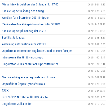
Missa inte vår Julshow den 3 Januari kl. 17:00
2020-12-21 14:42
Kansliet öppet måndag och tisdag
2020-12-20 12:59
Anmälan för vårterminen 2021 är öppen
2020-12-18 09:19
Påminnelse Anmälningsinformation inför VT2021
2020-12-15 09:26
Kansliet öppet på söndag den 20/12
2020-12-15 08:59
Beställa Julklappar
2020-12-03 13:57
Anmälningsinformation inför VT2021
2020-12-02 13:35
Uppdaterad information angående Covid-19 inom familjen
2020-12-02 10:34
Intresseanmälan till tävlingsgrupp
2020-11-30 15:17
Bingolottos Julkalendrar och Uppesittarlotter
2020-11-27 13:44
2020-10-30 10:23
Med anledning av nya regionala restriktioner
2020-10-29 09:49
Uppehåll för Öppen Gympaförskola
2020-10-28 10:06
TACK
2020-10-27 09:17
INGEN ÖPPEN GYMPAFÖRSKOLA V.44
2020-10-26 12:03
Bingolottos Julkalender
2020-10-15 12:59