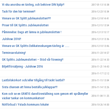
Vi ska anordna en tävling, och behöver DIN hjälp!!
2017-01-13 10:38
Tack för den här terminen!!
2016-12-23 10:34
Vinnare av GK Splitt jubileumslotteri!!!!
2016-12-18 14:41
Priser till GK Splitts Jubileumslotteri
2016-12-15 13:54
Påminnelse: Dags att lämna in jubileumslotten !
2016-12-13 15:17
Julshow 2016!!
2016-12-13 13:36
Vinnare av GK Splitts Delikatesskungen-tävling är ......
2016-12-10 13:46
Terminsavslutning!
2016-11-23 14:57
GK Splitts Jubileumslotteri – Stöd vår förening!!
2016-11-22 14:33
Biljettförsäljning - Julshow 2016
2016-11-21 14:43
2016-11-17 12:12
Lastbilskörkort och/eller tillgång till täckt lastbil?
2016-11-15 13:04
Sista chansen att hinna beställa julklappar!!!
2016-11-14 13:26
Kom och se en GRATIS dansföreställning som genom ett språkmyller
2016-11-04 11:25
väcker tankar om kommunikation!
Nötförbud i Ystads kommuns lokaler
2016-10-26 14:00