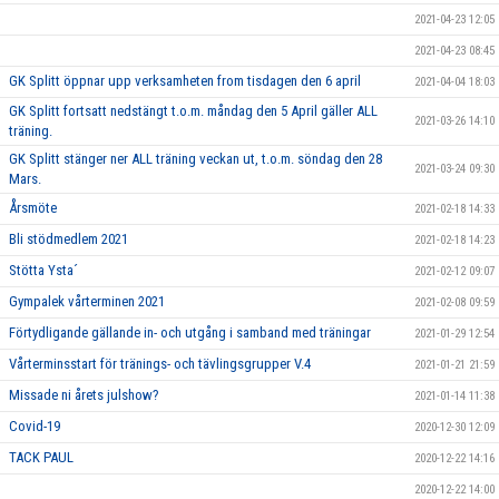
2021-04-23 12:05
2021-04-23 08:45
GK Splitt öppnar upp verksamheten from tisdagen den 6 april
2021-04-04 18:03
GK Splitt fortsatt nedstängt t.o.m. måndag den 5 April gäller ALL
2021-03-26 14:10
träning.
GK Splitt stänger ner ALL träning veckan ut, t.o.m. söndag den 28
2021-03-24 09:30
Mars.
Årsmöte
2021-02-18 14:33
Bli stödmedlem 2021
2021-02-18 14:23
Stötta Ysta´
2021-02-12 09:07
Gympalek vårterminen 2021
2021-02-08 09:59
Förtydligande gällande in- och utgång i samband med träningar
2021-01-29 12:54
Vårterminsstart för tränings- och tävlingsgrupper V.4
2021-01-21 21:59
Missade ni årets julshow?
2021-01-14 11:38
Covid-19
2020-12-30 12:09
TACK PAUL
2020-12-22 14:16
2020-12-22 14:00