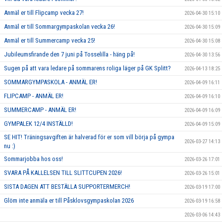
Anmäl er till Flipcamp vecka 27!
2026-04-30 15:10
Anmäl er till Sommargympaskolan vecka 26!
2026-04-30 15:09
Anmäl er till Summercamp vecka 25!
2026-04-30 15:08
Jubileumsfirande den 7 juni på Tosselilla - häng på!
2026-04-30 13:56
Sugen på att vara ledare på sommarens roliga läger på GK Splitt?
2026-04-13 18:25
SOMMARGYMPASKOLA - ANMÄL ER!
2026-04-09 16:11
FLIPCAMP - ANMÄL ER!
2026-04-09 16:10
SUMMERCAMP - ANMÄL ER!
2026-04-09 16:09
GYMPALEK 12/4 INSTÄLLD!
2026-04-09 15:09
SE HIT! Träningsavgiften är halverad för er som vill börja på gympa
2026-03-27 14:13
nu :)
Sommarjobba hos oss!
2026-03-26 17:01
SVARA PÅ KALLELSEN TILL SLITTCUPEN 2026!
2026-03-26 15:01
SISTA DAGEN ATT BESTÄLLA SUPPORTERMERCH!
2026-03-19 17:00
Glöm inte anmäla er till Påsklovsgympaskolan 2026
2026-03-19 16:58
2026-03-06 14:43