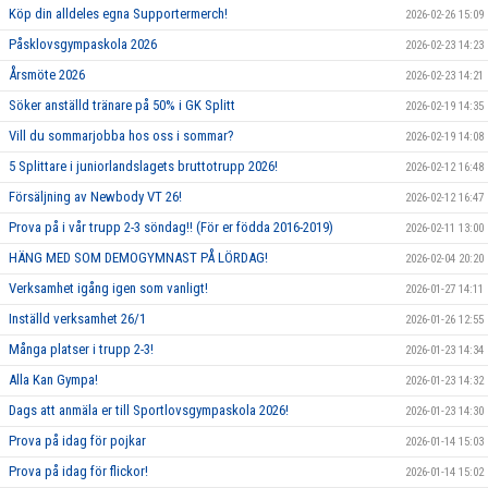
Köp din alldeles egna Supportermerch!
2026-02-26 15:09
Påsklovsgympaskola 2026
2026-02-23 14:23
Årsmöte 2026
2026-02-23 14:21
Söker anställd tränare på 50% i GK Splitt
2026-02-19 14:35
Vill du sommarjobba hos oss i sommar?
2026-02-19 14:08
5 Splittare i juniorlandslagets bruttotrupp 2026!
2026-02-12 16:48
Försäljning av Newbody VT 26!
2026-02-12 16:47
Prova på i vår trupp 2-3 söndag!! (För er födda 2016-2019)
2026-02-11 13:00
HÄNG MED SOM DEMOGYMNAST PÅ LÖRDAG!
2026-02-04 20:20
Verksamhet igång igen som vanligt!
2026-01-27 14:11
Inställd verksamhet 26/1
2026-01-26 12:55
Många platser i trupp 2-3!
2026-01-23 14:34
Alla Kan Gympa!
2026-01-23 14:32
Dags att anmäla er till Sportlovsgympaskola 2026!
2026-01-23 14:30
Prova på idag för pojkar
2026-01-14 15:03
Prova på idag för flickor!
2026-01-14 15:02