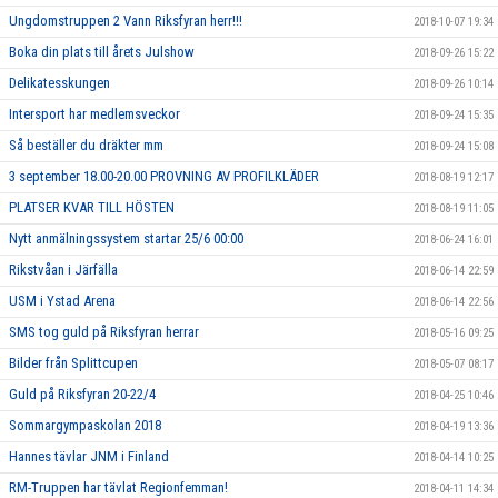
Ungdomstruppen 2 Vann Riksfyran herr!!!
2018-10-07 19:34
Boka din plats till årets Julshow
2018-09-26 15:22
Delikatesskungen
2018-09-26 10:14
Intersport har medlemsveckor
2018-09-24 15:35
Så beställer du dräkter mm
2018-09-24 15:08
3 september 18.00-20.00 PROVNING AV PROFILKLÄDER
2018-08-19 12:17
PLATSER KVAR TILL HÖSTEN
2018-08-19 11:05
Nytt anmälningssystem startar 25/6 00:00
2018-06-24 16:01
Rikstvåan i Järfälla
2018-06-14 22:59
USM i Ystad Arena
2018-06-14 22:56
SMS tog guld på Riksfyran herrar
2018-05-16 09:25
Bilder från Splittcupen
2018-05-07 08:17
Guld på Riksfyran 20-22/4
2018-04-25 10:46
Sommargympaskolan 2018
2018-04-19 13:36
Hannes tävlar JNM i Finland
2018-04-14 10:25
RM-Truppen har tävlat Regionfemman!
2018-04-11 14:34