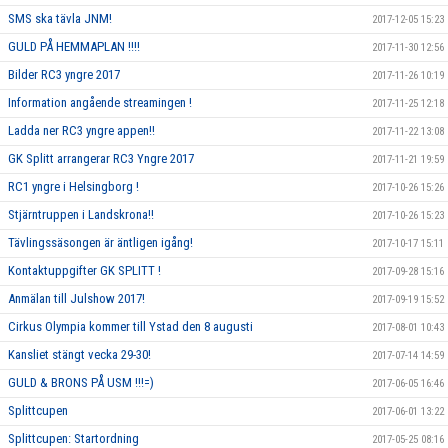
SMS ska tävla JNM!
2017-12-05 15:23
GULD PÅ HEMMAPLAN !!!!
2017-11-30 12:56
Bilder RC3 yngre 2017
2017-11-26 10:19
Information angående streamingen !
2017-11-25 12:18
Ladda ner RC3 yngre appen!!
2017-11-22 13:08
GK Splitt arrangerar RC3 Yngre 2017
2017-11-21 19:59
RC1 yngre i Helsingborg !
2017-10-26 15:26
Stjärntruppen i Landskrona!!
2017-10-26 15:23
Tävlingssäsongen är äntligen igång!
2017-10-17 15:11
Kontaktuppgifter GK SPLITT !
2017-09-28 15:16
Anmälan till Julshow 2017!
2017-09-19 15:52
Cirkus Olympia kommer till Ystad den 8 augusti
2017-08-01 10:43
Kansliet stängt vecka 29-30!
2017-07-14 14:59
GULD & BRONS PÅ USM !!!=)
2017-06-05 16:46
Splittcupen
2017-06-01 13:22
Splittcupen: Startordning
2017-05-25 08:16