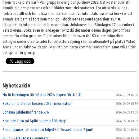
fliken “boka plats här”- Välj gruppen övrig och julshow 2023.
Det kostar 50kr att
GRUPPER OCH TIDER
anmäla sig och pengarna går till kläder samt dekorationer. För att vi ska kunna
förbereda allt och hinna fixa med det som behövs inför Julshowen så ber vi er att
STÖDMEDLEM
anmäla era barn så fort som möjligt – dock
senast söndagen den 15/10
.
Lite praktisk information inför er anmälan; Julshowen blir Söndagen 17 december i
Ystad Arena. Boka även in lördagen 16/12 då det under denna dagen genomförs
SPONSRING
genrep för olika grupper. Biljettpriset för julshowen är 150 kr och inhandlas
antingen under utsatta tider för biljettförsäljning i hallen alternativt på plats i Ystad
FRÅGOR & SVAR
Arena under Julshow dagen. Mer info om detta kommer längre fram samt vilka tider
det gäller för genrep.
FUNKTIONÄRER
FRITIDSKORTET
Nyhetsarkiv
Nu är bokningen för hösten 2026 öppen för ALLA!
2026-07-09 14:35
Boka din plats för hösten 2026 - information
2026-06-29 15:39
Schema jubileumsfirande 7/6
2026-06-03 13:53
Kom och titta på Splittcupen på lördag!
2026-05-08 13:52
Sista chansen att säkra en biljett till Tosselilla den 7 juni!
2026-05-04 15:34
Vill du vara ledare i sommar?
2026-04-30 15:52