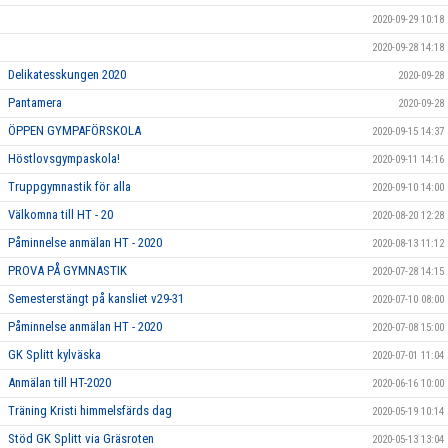
2020-09-29 10:18
2020-09-28 14:18
Delikatesskungen 2020
2020-09-28
Pantamera
2020-09-28
ÖPPEN GYMPAFÖRSKOLA
2020-09-15 14:37
Höstlovsgympaskola!
2020-09-11 14:16
Truppgymnastik för alla
2020-09-10 14:00
Välkomna till HT - 20
2020-08-20 12:28
Påminnelse anmälan HT - 2020
2020-08-13 11:12
PROVA PÅ GYMNASTIK
2020-07-28 14:15
Semesterstängt på kansliet v29-31
2020-07-10 08:00
Påminnelse anmälan HT - 2020
2020-07-08 15:00
GK Splitt kylväska
2020-07-01 11:04
Anmälan till HT-2020
2020-06-16 10:00
Träning Kristi himmelsfärds dag
2020-05-19 10:14
Stöd GK Splitt via Gräsroten
2020-05-13 13:04