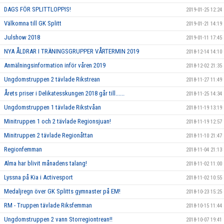
DAGS FÖR SPLITTLOPPIS!
2019-01-25 12:24
Välkomna till GK Splitt
2019-01-21 14:19
Julshow 2018
2019-01-11 17:45
NYA ÅLDRAR I TRÄNINGSGRUPPER VÅRTERMIN 2019
2018-12-14 14:10
Anmälningsinformation inför våren 2019
2018-12-02 21:35
Ungdomstruppen 2 tävlade Rikstrean
2018-11-27 11:49
Årets priser i Delikatesskungen 2018 går till......
2018-11-25 14:34
Ungdomstruppen 1 tävlade Rikstvåan
2018-11-19 13:19
Minitruppen 1 och 2 tävlade Regionsjuan!
2018-11-19 12:57
Minitruppen 2 tävlade Regionåttan
2018-11-10 21:47
Regionfemman
2018-11-04 21:13
Alma har blivit månadens talang!
2018-11-02 11:00
Lyssna på Kia i Activesport
2018-11-02 10:55
Medaljregn över GK Splitts gymnaster på EM!
2018-10-23 15:25
RM - Truppen tävlade Riksfemman
2018-10-15 11:44
Ungdomstruppen 2 vann Storregiontrean!!
2018-10-07 19:41